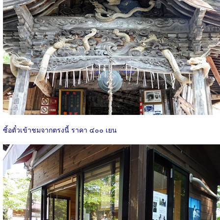
ซิ้อตั๋วเข้าชมจากตรงนี้ ราคา ๔๐๐ เยน