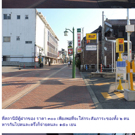
ที่สถานีมีตู้ฝากของ ราคา ๓๐๐ เพียงพอที่จะใส่กระสัมภาระของทั้ง ๒​ คน
หารกันไปคนละครึ่งก็จ่ายคนละ ๑๕๐ เยน