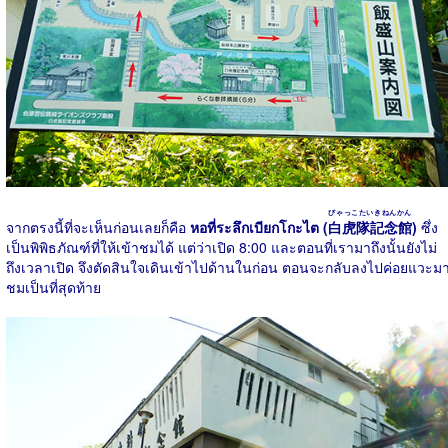
びゃっこたいきねんかん
จากตรงนี้ที่จะเห็นก่อนเลยก็คือ
หอที่ระลึกเบียกโกะไต (
白虎隊記念館
)
ซึ่ง
เป็นพิพิธภัณฑ์ที่ให้เข้าชมได้ แต่ว่าเปิด 8:00 และตอนที่เรามาถึงนั้นยังไม่
ถึงเวลาเปิด จึงตัดสินใจเดินเข้าไปด้านในก่อน ตอนจะกลับลงไปค่อยแวะม
ชมเป็นที่สุดท้าย