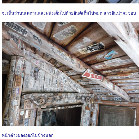
จะเห็นว่าบนเพดานและผนังเต็มไปด้วยยันต์เต็มไปหมด สาวยันน่าจะชอบ
หน้าต่างมองออกไปข้างนอก