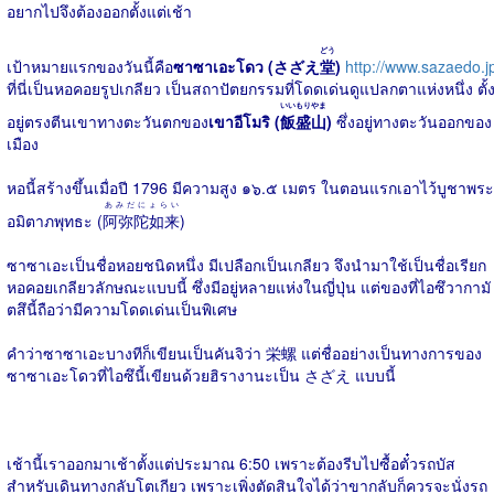
อยากไปจึงต้องออกตั้งแต่เช้า
どう
เป้าหมายแรกของวันนี้คือ
ซาซาเอะโดว (さざえ
堂
)
http://www.sazaedo.j
ที่นี่เป็นหอคอยรูปเกลียว เป็นสถาปัตยกรรมที่โดดเด่นดูแปลกตาแห่งหนึ่ง ตั้
いいもりやま
อยู่ตรงตีนเขาทางตะวันตกของ
เขาอีโมริ (
飯盛山
)
ซึ่งอยู่ทางตะวันออกของ
เมือง
หอนี้สร้างขึ้นเมื่อปี 1796 มีความสูง ๑๖.๕ เมตร ในตอนแรกเอาไว้บูชาพระ
あみだにょらい
อมิตาภพุทธะ (
阿弥陀如来
)
ซาซาเอะเป็นชื่อหอยชนิดหนึ่ง มีเปลือกเป็นเกลียว จึงนำมาใช้เป็นชื่อเรียก
หอคอยเกลียวลักษณะแบบนี้ ซึ่งมีอยู่หลายแห่งในญี่ปุ่น แต่ของที่ไอซึวากามั
ตสึนี้ถือว่ามีความโดดเด่นเป็นพิเศษ
คำว่าซาซาเอะบางทีก็เขียนเป็นคันจิว่า 栄螺 แต่ชื่ออย่างเป็นทางการของ
ซาซาเอะโดวที่ไอซึนี้เขียนด้วยฮิรางานะเป็น さざえ แบบนี้
เช้านี้เราออกมาเช้าตั้งแต่ประมาณ 6:50 เพราะต้องรีบไปซื้อตั๋วรถบัส
สำหรับเดินทางกลับโตเกียว เพราะเพิ่งตัดสินใจได้ว่าขากลับก็ควรจะนั่งรถ