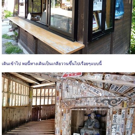
เดินเข้าไป หอนี้ทางเดินเป็นเกลียววนขึ้นไปเรื่อยๆแบบนี้