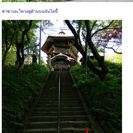
ซาซาเอะโดวอยู่ด้านบนบันไดนี้