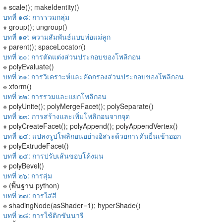
※ scale(); makeIdentity()
บทที่ ๑๘: การรวมกลุ่ม
※ group(); ungroup()
บทที่ ๑๙: ความสัมพันธ์แบบพ่อแม่ลูก
※ parent(); spaceLocator()
บทที่ ๒๐: การตัดแต่งส่วนประกอบของโพลิกอน
※ polyEvaluate()
บทที่ ๒๑: การวิเคราะห์และคัดกรองส่วนประกอบของโพลิกอน
※ xform()
บทที่ ๒๒: การรวมและแยกโพลิกอน
※ polyUnite(); polyMergeFacet(); polySeparate()
บทที่ ๒๓: การสร้างและเพิ่มโพลิกอนจากจุด
※ polyCreateFacet(); polyAppend(); polyAppendVertex()
บทที่ ๒๔: แปลงรูปโพลิกอนอย่างอิสระด้วยการดันยื่นเข้าออก
※ polyExtrudeFacet()
บทที่ ๒๕: การปรับเส้นขอบโค้งมน
※ polyBevel()
บทที่ ๒๖: การสุ่ม
※ (พื้นฐาน python)
บทที่ ๒๗: การใส่สี
※ shadingNode(asShader=1); hyperShade()
บทที่ ๒๘: การใช้ดิกชันนารี