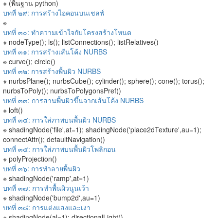
※ (พื้นฐาน python)
บทที่ ๒๙: การสร้างไอคอนบนเชลฟ์
※
บทที่ ๓๐: ทำความเข้าใจกับโครงสร้างโหนด
※ nodeType(); ls(); listConnections(); listRelatives()
บทที่ ๓๑: การสร้างเส้นโค้ง NURBS
※ curve(); circle()
บทที่ ๓๒: การสร้างพื้นผิว NURBS
※ nurbsPlane(); nurbsCube(); cylinder(); sphere(); cone(); torus();
nurbsToPoly(); nurbsToPolygonsPref()
บทที่ ๓๓: การสานพื้นผิวขึ้นจากเส้นโค้ง NURBS
※ loft()
บทที่ ๓๔: การใส่ภาพบนพื้นผิว NURBS
※ shadingNode('file',at=1); shadingNode('place2dTexture',au=1);
connectAttr(); defaultNavigation()
บทที่ ๓๕: การใส่ภาพบนพื้นผิวโพลิกอน
※ polyProjection()
บทที่ ๓๖: การทำลายพื้นผิว
※ shadingNode('ramp',at=1)
บทที่ ๓๗: การทำพื้นผิวนูนเว้า
※ shadingNode('bump2d',au=1)
บทที่ ๓๘: การแต่งแสงและเงา
※ shadingNode(al=1); directionalLight()