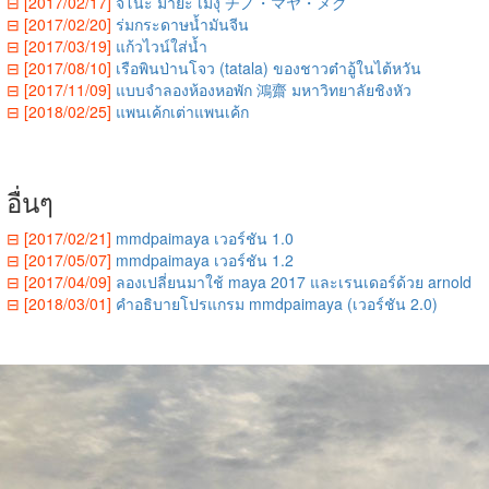
⊟ [2017/02/17]
จิโนะ มายะ เมงุ チノ・マヤ・メグ
⊟ [2017/02/20]
ร่มกระดาษน้ำมันจีน
⊟ [2017/03/19]
แก้วไวน์ใส่น้ำ
⊟ [2017/08/10]
เรือพินป่านโจว (tatala) ของชาวต๋าอู้ในไต้หวัน
⊟ [2017/11/09]
แบบจำลองห้องหอพัก 鴻齋 มหาวิทยาลัยชิงหัว
⊟ [2018/02/25]
แพนเค้กเต่าแพนเค้ก
อื่นๆ
⊟ [2017/02/21]
mmdpaimaya เวอร์ชัน 1.0
⊟ [2017/05/07]
mmdpaimaya เวอร์ชัน 1.2
⊟ [2017/04/09]
ลองเปลี่ยนมาใช้ maya 2017 และเรนเดอร์ด้วย arnold
⊟ [2018/03/01]
คำอธิบายโปรแกรม mmdpaimaya (เวอร์ชัน 2.0)