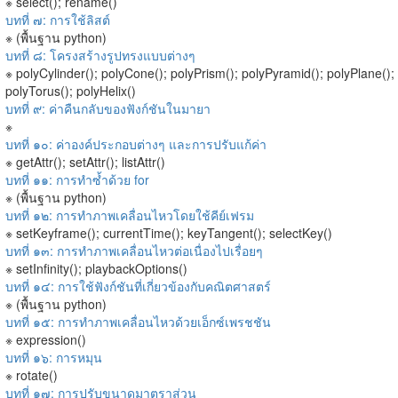
※ select(); rename()
บทที่ ๗: การใช้ลิสต์
※ (พื้นฐาน python)
บทที่ ๘: โครงสร้างรูปทรงแบบต่างๆ
※ polyCylinder(); polyCone(); polyPrism(); polyPyramid(); polyPlane();
polyTorus(); polyHelix()
บทที่ ๙: ค่าคืนกลับของฟังก์ชันในมายา
※
บทที่ ๑๐: ค่าองค์ประกอบต่างๆ และการปรับแก้ค่า
※ getAttr(); setAttr(); listAttr()
บทที่ ๑๑: การทำซ้ำด้วย for
※ (พื้นฐาน python)
บทที่ ๑๒: การทำภาพเคลื่อนไหวโดยใช้คีย์เฟรม
※ setKeyframe(); currentTime(); keyTangent(); selectKey()
บทที่ ๑๓: การทำภาพเคลื่อนไหวต่อเนื่องไปเรื่อยๆ
※ setInfinity(); playbackOptions()
บทที่ ๑๔: การใช้ฟังก์ชันที่เกี่ยวข้องกับคณิตศาสตร์
※ (พื้นฐาน python)
บทที่ ๑๕: การทำภาพเคลื่อนไหวด้วยเอ็กซ์เพรชชัน
※ expression()
บทที่ ๑๖: การหมุน
※ rotate()
บทที่ ๑๗: การปรับขนาดมาตราส่วน