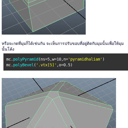
หรือจะกดที่มุมก็ได้เช่นกัน จะเห็นการปรับขอบที่อยู่ติดกับมุมนั้นเพื่อให้มุม
นั้นโค้ง
mc.
polyPyramid
(ns=5,w=10,n=
'pyramidhaliam'
)
mc.
polyBevel
(
'.vtx[5]'
,o=0.5)