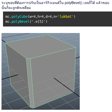
ระบุขอบที่ต้องการปรับเป็นอาร์กิวเมนต์ใน polyBevel() เลยก็ได้ แล้วขอบ
นั้นก็จะถูกหักเหลี่ยม
mc.
polyCube
(w=4,h=4,d=4,n=
'lukbat'
)
mc.
polyBevel
('.e[5]')