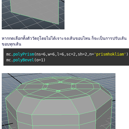
หากกดเลือกทั้งตัววัตถุโดยไม่ได้เจาะจงเส้นขอบไหน ก็จะเป็นการปรับเส้น
ขอบทุกเส้น
mc.
polyPrism
(ns=6,w=6,l=6,sc=2,sh=2,n=
'prismhokliam'
)
mc.
polyBevel
(o=1)