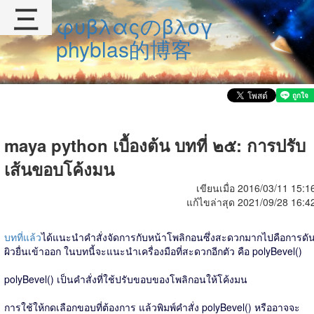
三
φυβλαςのβλογ
phyblas的博客
maya python เบื้องต้น บทที่ ๒๕: การปรับ
เส้นขอบโค้งมน
เขียนเมื่อ 2016/03/11 15:1
แก้ไขล่าสุด 2021/09/28 16:4
บทที่แล้ว
ได้แนะนำคำสั่งจัดการกับหน้าโพลิกอนซึ่งสะดวกมากไปคือการดั
ผิวยื่นเข้าออก ในบทนี้จะแนะนำเครื่องมือที่สะดวกอีกตัว คือ polyBevel()
polyBevel() เป็นคำสั่งที่ใช้ปรับขอบของโพลิกอนให้โค้งมน
การใช้ให้กดเลือกขอบที่ต้องการ แล้วพิมพ์คำสั่ง polyBevel() หรืออาจจะ