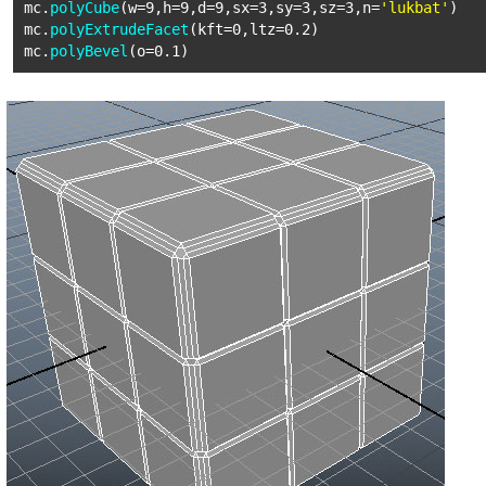
mc.
polyCube
(w=9,h=9,d=9,sx=3,sy=3,sz=3,n=
'lukbat'
)
mc.
polyExtrudeFacet
(kft=0,ltz=0.2)
mc.
polyBevel
(o=0.1)