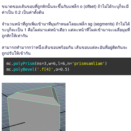
ขนาดของเส้นขอบที่ถูกหักนั้นจะขึ้นกับแฟล็ก o (offset) ถ้าไม่ได้ระบุก็จะมี
ค่าเป็น 0.2 เป็นค่าตั้งต้น
จำนวนหน้าที่ถูกเพิ่มเข้ามาที่มุมกำหนดโดยแฟล็ก sg (segments) ถ้าไม่ได้
ระบุก็จะเป็น 1 คือโผล่มาแค่หน้าเดียว แต่ละหน้าที่โผล่เข้ามาจะเฉลี่ยมุมที่
ถูกหักให้เท่ากัน
สามารถทำมากกว่าหนึ่งเส้นขอบพร้อมกัน เส้นขอบแต่ละอันที่อยู่ติดกันจะ
ถูกปรับให้เข้ากัน
mc.
polyPrism
(ns=3,w=6,l=6,n=
'prismsamliam'
)
mc.
polyBevel
(
'.f[4]'
,o=0.5)