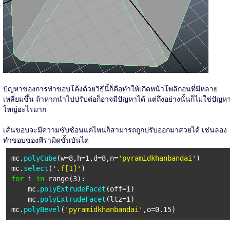
ปัญหาของการทำขอบโค้งด้วยวิธีนี้ก็คือทำให้เกิดหน้าโพลิกอนที่มีหลาย
เหลี่ยมขึ้น ถ้าหากนำไปปรับต่อก็อาจมีปัญหาได้ แต่ถึงอย่างนั้นก็ไม่ใช่ปัญห
ใหญ่อะไรมาก
เส้นขอบจะมีความซับซ้อนแค่ไหนก็สามารถถูกปรับออกมาสวยได้ เช่นลอง
ทำขอบของพีรามิดขั้นบันได
mc.
polyCube
(w=8,h=1,d=8,n=
'pyramidkhanbandai'
)
mc.
select
(
'.f[1]'
)
for
i
in
range(3):
mc.
polyExtrudeFacet
(off=1)
mc.
polyExtrudeFacet
(ltz=1)
mc.
polyBevel
(
'pyramidkhanbandai'
,o=0.15)