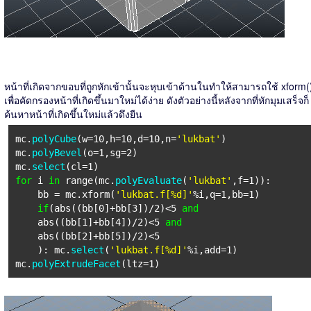
หน้าที่เกิดจากขอบที่ถูกหักเข้านั้นจะหุบเข้าด้านในทำให้สามารถใช้ xform(
เพื่อคัดกรองหน้าที่เกิดขึ้นมาใหม่ได้ง่าย ดังตัวอย่างนี้หลังจากที่หักมุมเสร็จก็
ค้นหาหน้าที่เกิดขึ้นใหม่แล้วดึงยืน
mc.
polyCube
(w=10,h=10,d=10,n=
'lukbat'
)
mc.
polyBevel
(o=1,sg=2)
mc.
select
(cl=1)
for
i
in
range(mc.
polyEvaluate
(
'lukbat'
,f=1)):
bb = mc.xform(
'lukbat.f[%d]'
%i,q=1,bb=1)
if
(abs((bb[0]+bb[3])/2)<5
and
abs((bb[1]+bb[4])/2)<5
and
abs((bb[2]+bb[5])/2)<5
): mc.
select
(
'lukbat.f[%d]'
%i,add=1)
mc.
polyExtrudeFacet
(ltz=1)