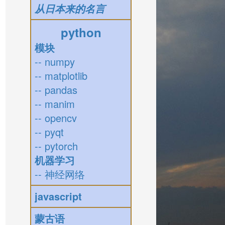
从日本来的名言
python
模块
-- numpy
-- matplotlib
-- pandas
-- manim
-- opencv
-- pyqt
-- pytorch
机器学习
-- 神经网络
javascript
蒙古语