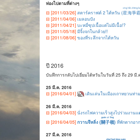
ท่องไปตามที่ต่างๆ
xīng hǎi zhēng b
⊟ [2011/03/26]
สตาร์คราฟต์ 2 ไต้หวัน (
星海爭
⊟ [2011/04/06]
เมลอนปัง
⊟ [2011/04/21]
บะหมี่ซุปเนื้อแต่ไม่มีเนื้อ!?
⊟ [2011/05/18]
มีจิ้งจกในกล้วย!!
⊟ [2011/08/06]
ของที่ระลึกจากไต้หวัน
ปี 2016
บันทึกการกลับไปเยี่ยมไต้หวันในวันที่ 25 ถึง 29 มี.
25 มี.ค. 2016
⊟ [2016/04/01]
เดินเล่นในเมืองเถาหยวนท่
26 มี.ค. 2016
⊟ [2016/04/03]
นั่งรถไฟความเร็วสูงไปร่วมงาน
guān zi lǐng
⊟ [2016/04/05]
กวานจึหลิ่ง (
關子嶺
)
ที่พักตากอาก
27 มี.ค. 2016
shuǐ huǒ tóng yuán