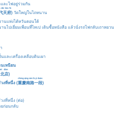
้ำและไฟอยู่ร่วมกัน
dài tiān fǔ
代天府
)
วัดใหญ่ในไถหนาน
านแห่งไต้หวันตอนใต้
นไปเยี่ยมเพื่อนที่ไทเป เดินซื้อหนังสือ แล้วนั่งรถไฟกลับเถาหยวน
้ำ
ปั้นและเครื่องเคลือบดินเผา
่านเหนียน
běi diàn
台北店
)
chóng qìng nán lù yī duàn
ที่หนึ่ง (
重慶南路一段
)
งที่หนึ่ง (ต่อ)
ายก่อนกลับ