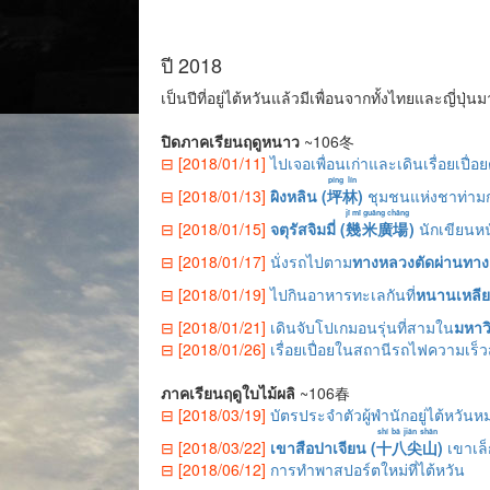
ปี 2018
เป็นปีที่อยู่ไต้หวันแล้วมีเพื่อนจากทั้งไทยและญี่ปุ
ปิดภาคเรียนฤดูหนาว
~106冬
⊟ [2018/01/11]
ไปเจอเพื่อนเก่าและเดินเรื่อยเปื่
píng lín
⊟ [2018/01/13]
ผิงหลิน (
坪林
)
ชุมชนแห่งชาท่าม
jǐ mǐ guǎng chǎng
⊟ [2018/01/15]
จตุรัสจิมมี่ (
幾米廣場
)
นักเขียนหนั
⊟ [2018/01/17]
นั่งรถไปตาม
ทางหลวงตัดผ่านทางเ
⊟ [2018/01/19]
ไปกินอาหารทะเลกันที่
หนานเหลีย
⊟ [2018/01/21]
เดินจับโปเกมอนรุ่นที่สามใน
มหาวิ
⊟ [2018/01/26]
เรื่อยเปื่อยในสถานีรถไฟความเร็
ภาคเรียนฤดูใบไม้ผลิ
~106春
⊟ [2018/03/19]
บัตรประจำตัวผู้พำนักอยู่ไต้หวัน
shí bā jiān shān
⊟ [2018/03/22]
เขาสือปาเจียน (
十八尖山
)
เขาเล็
⊟ [2018/06/12]
การทำพาสปอร์ตใหม่ที่ไต้หวัน