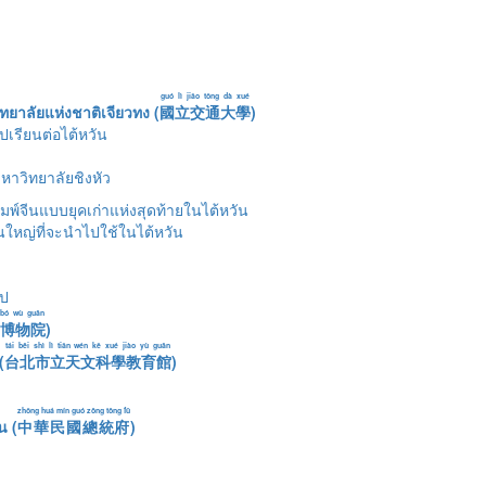
guó lì jiāo tōng dà xué
ทยาลัยแห่งชาติเจียวทง (
國立交通大學
)
เรียนต่อไต้หวัน
าวิทยาลัยชิงหัว
มพ์จีนแบบยุคเก่าแห่งสุดท้ายในไต้หวัน
ินใหญ่ที่จะนำไปใช้ในไต้หวัน
เป
 bó wù guǎn
博物院
)
tái běi shì lì tiān wén kē xué jiào yù guǎn
(
台北市立天文科學教育館
)
zhōng huá mín guó zǒng tǒng fǔ
น (
中華民國總統府
)