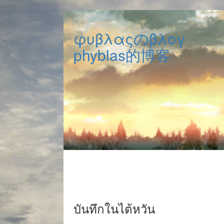
φυβλαςのβλογ
phyblas的博客
บันทึกในไต้หวัน