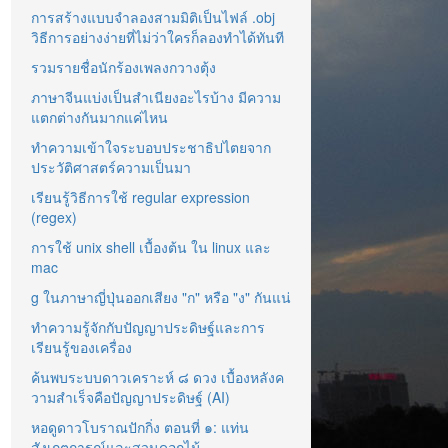
การสร้างแบบจำลองสามมิติเป็นไฟล์ .obj
วิธีการอย่างง่ายที่ไม่ว่าใครก็ลองทำได้ทันที
รวมรายชื่อนักร้องเพลงกวางตุ้ง
ภาษาจีนแบ่งเป็นสำเนียงอะไรบ้าง มีความ
แตกต่างกันมากแค่ไหน
ทำความเข้าใจระบอบประชาธิปไตยจาก
ประวัติศาสตร์ความเป็นมา
เรียนรู้วิธีการใช้ regular expression
(regex)
การใช้ unix shell เบื้องต้น ใน linux และ
mac
g ในภาษาญี่ปุ่นออกเสียง "ก" หรือ "ง" กันแน่
ทำความรู้จักกับปัญญาประดิษฐ์และการ
เรียนรู้ของเครื่อง
ค้นพบระบบดาวเคราะห์ ๘ ดวง เบื้องหลังค
วามสำเร็จคือปัญญาประดิษฐ์ (AI)
หอดูดาวโบราณปักกิ่ง ตอนที่ ๑: แท่น
สังเกตการณ์และสวนดอกไม้