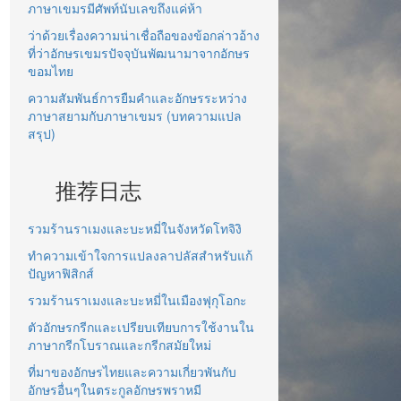
ภาษาเขมรมีศัพท์นับเลขถึงแค่ห้า
ว่าด้วยเรื่องความน่าเชื่อถือของข้อกล่าวอ้าง
ที่ว่าอักษรเขมรปัจจุบันพัฒนามาจากอักษร
ขอมไทย
ความสัมพันธ์การยืมคำและอักษรระหว่าง
ภาษาสยามกับภาษาเขมร (บทความแปล
สรุป)
推荐日志
รวมร้านราเมงและบะหมี่ในจังหวัดโทจิงิ
ทำความเข้าใจการแปลงลาปลัสสำหรับแก้
ปัญหาฟิสิกส์
รวมร้านราเมงและบะหมี่ในเมืองฟุกุโอกะ
ตัวอักษรกรีกและเปรียบเทียบการใช้งานใน
ภาษากรีกโบราณและกรีกสมัยใหม่
ที่มาของอักษรไทยและความเกี่ยวพันกับ
อักษรอื่นๆในตระกูลอักษรพราหมี