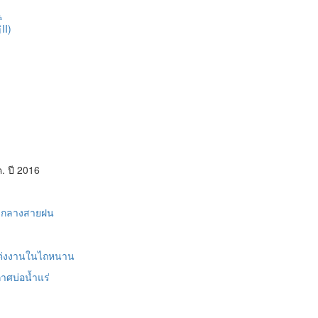
à
霸
II)
ค. ปี 2016
ามกลางสายฝน
แต่งงานในไถหนาน
าศบ่อน้ำแร่