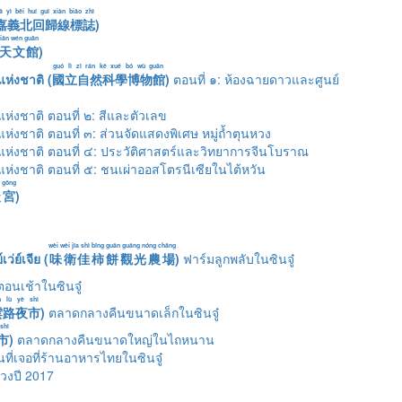
iā yì běi huí guī xiàn biāo zhì
嘉義北回歸線標誌
)
tiān wén guǎn
天文館
)
guó lì zì rán kē xué bó wù guǎn
ห่งชาติ (
國立自然科學博物館
)
ตอนที่ ๑: ห้องฉายดาวและศูนย์
ห่งชาติ ตอนที่ ๒: สีและตัวเลข
่งชาติ ตอนที่ ๓: ส่วนจัดแสดงพิเศษ หมู่ถ้ำตุนหวง
แห่งชาติ ตอนที่ ๔: ประวัติศาสตร์และวิทยาการจีนโบราณ
ห่งชาติ ตอนที่ ๕: ชนเผ่าออสโตรนีเซียในไต้หวัน
n gōng
天宮
)
wèi wèi jīa shì bǐng guān guāng nóng chǎng
ว่ย์เจีย (
味衛佳柿餅觀光農場
)
ฟาร์มลูกพลับในซินจู๋
นเช้าในซินจู๋
n lù yè shì
雲路夜市
)
ตลาดกลางคืนขนาดเล็กในซินจู๋
shì
市
)
ตลาดกลางคืนขนาดใหญ่ในไถหนาน
ที่เจอที่ร้านอาหารไทยในซินจู๋
่วงปี 2017