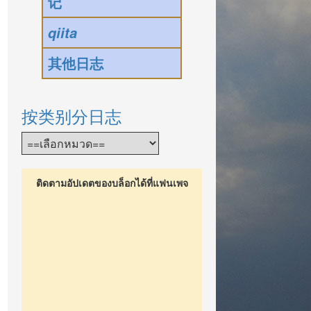
记
qiita
其他日志
按类别分日志
ติดตามอัปเดตของบล็อกได้ที่แฟนเพจ