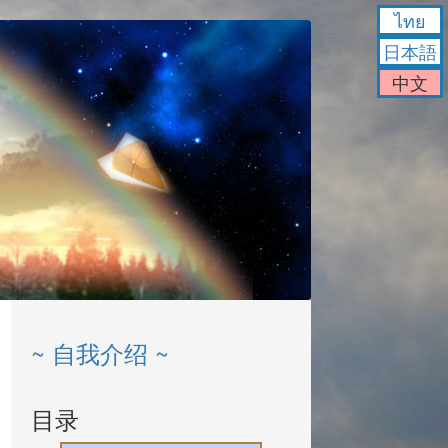
ไทย
日本語
中文
~ 自我介绍 ~
目录