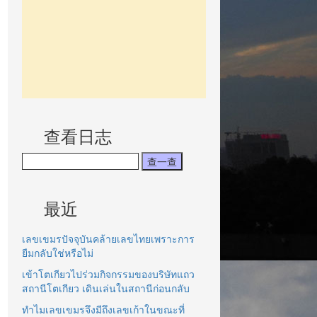
查看日志
最近
เลขเขมรปัจจุบันคล้ายเลขไทยเพราะการ
ยืมกลับใช่หรือไม่
เข้าโตเกียวไปร่วมกิจกรรมของบริษัทแถว
สถานีโตเกียว เดินเล่นในสถานีก่อนกลับ
ทำไมเลขเขมรจึงมีถึงเลขเก้าในขณะที่