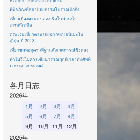
พิพิธภัณฑ์สถาปัตยกรรมโบราณปักกิ่ง
เที่ยวเมืองตานตง ล่องเรือในน่านน้ำ
เกาหลีเหนือ
ตระเวนเที่ยวตามรอยฉากของอนิเมะใน
ญี่ปุ่น ปี 2013
เที่ยวชมหอดูดาวที่ฐานสังเกตการณ์ซิงหลง
ทำไมจึงไม่ควรเขียนวรรณยุกต์เวลาทับศัพท์
ภาษาต่างประเทศ
各月日志
2026年
1月
2月
3月
4月
5月
6月
7月
8月
9月
10月
11月
12月
2025年