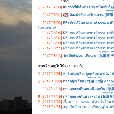
j
⊟ [2017/07/30]
อนุสาวรีย์เส้นทรอปิกเหนือเจียอี้ (
nán yíng 
⊟ [2017/08/01]
ท้องฟ้าจำลองไถหนาน (
南瀛
⊟ [2017/08/03]
พิพิธภัณฑ์วิทยาศาสตร์ธรรมชาติแ
วิทยาศาสตร์
⊟ [2017/08/05]
พิพิธภัณฑ์วิทยาศาสตร์ธรรมชาติแ
⊟ [2017/08/07]
พิพิธภัณฑ์วิทยาศาสตร์ธรรมชาติแห
⊟ [2017/08/09]
พิพิธภัณฑ์วิทยาศาสตร์ธรรมชาติ
⊟ [2017/08/11]
พิพิธภัณฑ์วิทยาศาสตร์ธรรมชาติแ
běi gǎng cháo tiā
⊟ [2017/08/13]
วัดเป๋ย์ก่างเฉาเทียนกง (
北港朝
ภาคเรียนฤดูใบไม้ร่วง
~106秋
⊟ [2017/10/08]
ฟาร์มท่องเที่ยวลูกพลับตากแห้งเว่ย์เ
zhú lián shì chǎng
⊟ [2017/10/30]
ตลาดจู๋เหลียน (
竹蓮市場
)
ตลาดตอ
cí yú
⊟ [2017/11/18]
ตลาดกลางคืนถนนฉือหยวิน (
慈
huā yuán yè 
⊟ [2017/11/19]
ตลาดกลางคืนฮวาหยวน (
花園夜
⊟ [2017/12/03]
เรื่องเล่าจากแรงงานไทยในไต้หวัน
⊟ [2018/01/28]
สรุปบันทึกช่วงภาคเรียนฤดูใบไม้ร