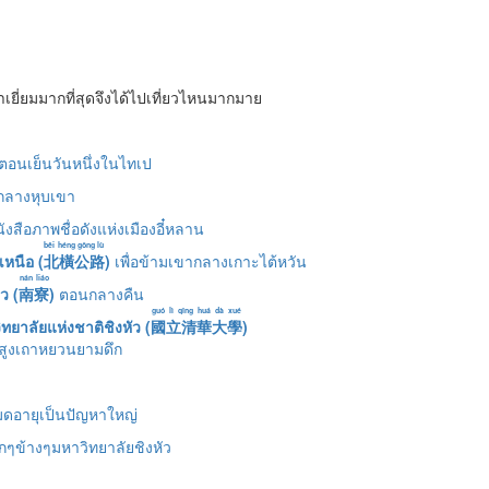
่นมาเยี่ยมมากที่สุดจึงได้ไปเที่ยวไหนมากมาย
อยตอนเย็นวันหนึ่งในไทเป
กลางหุบเขา
งสือภาพชื่อดังแห่งเมืองอี๋หลาน
běi héng gōng lù
หนือ (
北橫公路
)
เพื่อข้ามเขากลางเกาะไต้หวัน
nán liáo
ว (
南寮
)
ตอนกลางคืน
guó lì qīng huá dà xué
ทยาลัยแห่งชาติชิงหัว (
國立清華大學
)
วสูงเถาหยวนยามดึก
หมดอายุเป็นปัญหาใหญ่
กๆข้างๆมหาวิทยาลัยชิงหัว