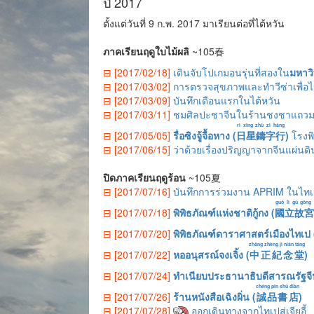
ปี 2017
ตั้งแต่วันที่ 9 ก.พ. 2017 มาเรียนต่อที่ไต้หวัน
ภาคเรียนฤดูใบไม้ผลิ
~105春
⊟ [2017/02/18]
เดินจับโปเกมอนรุ่นที่สองใน
มหาวิ
⊟ [2017/03/02]
การตรวจสุขภาพและทำวีซ่าเพื่อไป
⊟ [2017/03/09]
บันทึกเดือนแรกในไต้หวัน
⊟ [2017/03/11]
ชมศิลปะชาจีนในร้านชงชาแถวมห
rì xīng zhù zì háng
⊟ [2017/05/05]
รื่อซิงจู้จื้อหาง (
日星鑄字行
)
โรงพิ
⊟ [2017/06/15]
ว่าด้วยเรื่องปริญญาจากจีนแผ่นด
ปิดภาคเรียนฤดูร้อน
~105夏
⊟ [2017/07/16]
บันทึกการร่วมงาน APRIM ในไท
guó lì gù gōng
⊟ [2017/07/18]
พิพิธภัณฑ์แห่งชาติกู้กง (
國立故宮
⊟ [2017/07/20]
พิพิธภัณฑ์ดาราศาสตร์เมืองไทเป 
zhōng zhèng jì niàn táng
⊟ [2017/07/22]
หออนุสรณ์จงเจิ้ง (
中正紀念堂
)
⊟ [2017/07/24]
ทำเนียบประธานาธิบดีสารณรัฐจี
chéng pǐn shū diàn
⊟ [2017/07/26]
ร้านหนังสือเฉิงผิ่น (
誠品書店
)
⊟ [2017/07/28]
ออกเดินทางจากไทเปสู่เจียอี้