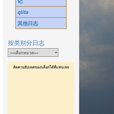
记
qiita
其他日志
按类别分日志
ติดตามอัปเดตของบล็อกได้ที่แฟนเพจ