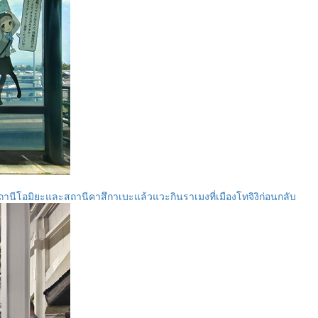
านีโอมิยะและสถานีคาสึกาเบะแล้วแวะกินราเมงที่เมืองโทจิงิก่อนกลับ