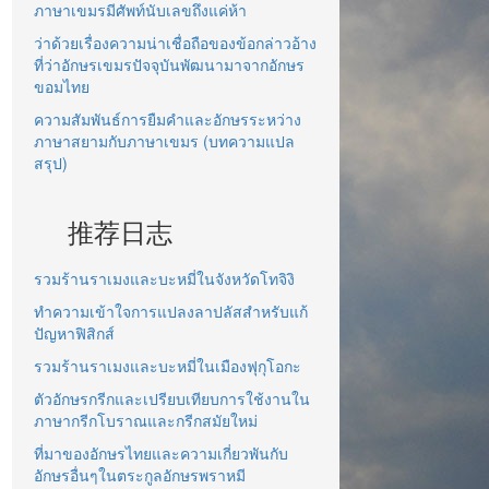
ภาษาเขมรมีศัพท์นับเลขถึงแค่ห้า
ว่าด้วยเรื่องความน่าเชื่อถือของข้อกล่าวอ้าง
ที่ว่าอักษรเขมรปัจจุบันพัฒนามาจากอักษร
ขอมไทย
ความสัมพันธ์การยืมคำและอักษรระหว่าง
ภาษาสยามกับภาษาเขมร (บทความแปล
สรุป)
推荐日志
รวมร้านราเมงและบะหมี่ในจังหวัดโทจิงิ
ทำความเข้าใจการแปลงลาปลัสสำหรับแก้
ปัญหาฟิสิกส์
รวมร้านราเมงและบะหมี่ในเมืองฟุกุโอกะ
ตัวอักษรกรีกและเปรียบเทียบการใช้งานใน
ภาษากรีกโบราณและกรีกสมัยใหม่
ที่มาของอักษรไทยและความเกี่ยวพันกับ
อักษรอื่นๆในตระกูลอักษรพราหมี