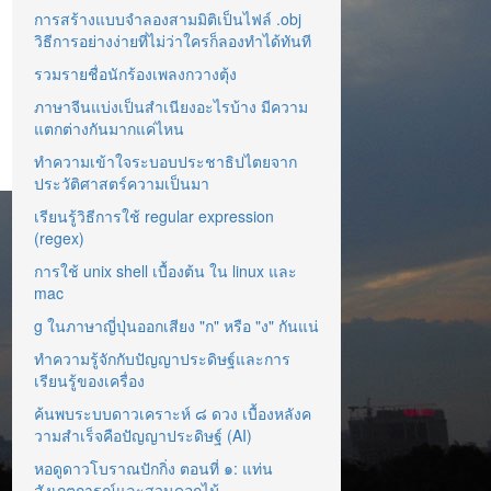
การสร้างแบบจำลองสามมิติเป็นไฟล์ .obj
วิธีการอย่างง่ายที่ไม่ว่าใครก็ลองทำได้ทันที
รวมรายชื่อนักร้องเพลงกวางตุ้ง
ภาษาจีนแบ่งเป็นสำเนียงอะไรบ้าง มีความ
แตกต่างกันมากแค่ไหน
ทำความเข้าใจระบอบประชาธิปไตยจาก
ประวัติศาสตร์ความเป็นมา
เรียนรู้วิธีการใช้ regular expression
(regex)
การใช้ unix shell เบื้องต้น ใน linux และ
mac
g ในภาษาญี่ปุ่นออกเสียง "ก" หรือ "ง" กันแน่
ทำความรู้จักกับปัญญาประดิษฐ์และการ
เรียนรู้ของเครื่อง
ค้นพบระบบดาวเคราะห์ ๘ ดวง เบื้องหลังค
วามสำเร็จคือปัญญาประดิษฐ์ (AI)
หอดูดาวโบราณปักกิ่ง ตอนที่ ๑: แท่น
สังเกตการณ์และสวนดอกไม้