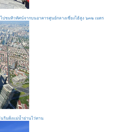
ึ้นไปชมทิวทัศน์จากบนอาคารศูนย์กลางเซี่ยงไฮ้สูง ๖๓๒ เมตร
ล่นริมฝั่งแม่น้ำย่านไว่ทาน