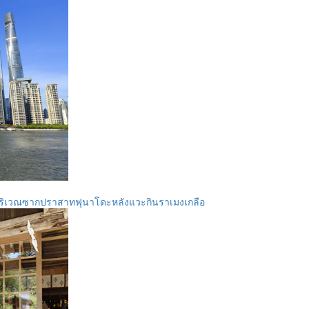
บริเวณซากปราสาทฟุนาโดะหลังแวะกินราเมงเกลือ