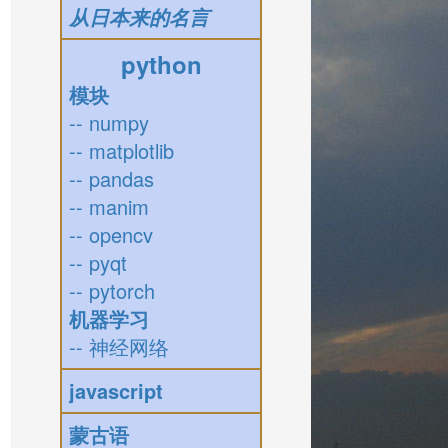
从日本来的名言
python
模块
-- numpy
-- matplotlib
-- pandas
-- manim
-- opencv
-- pyqt
-- pytorch
机器学习
-- 神经网络
javascript
蒙古语