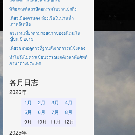
พิพิธภัณฑ์สถาปัตยกรรมโบราณปักกิ่ง
เที่ยวเมืองตานตง ล่องเรือในน่านน้ำ
เกาหลีเหนือ
ตระเวนเที่ยวตามรอยฉากของอนิเมะใน
ญี่ปุ่น ปี 2013
เที่ยวชมหอดูดาวที่ฐานสังเกตการณ์ซิงหลง
ทำไมจึงไม่ควรเขียนวรรณยุกต์เวลาทับศัพท์
ภาษาต่างประเทศ
各月日志
2026年
1月
2月
3月
4月
5月
6月
7月
8月
9月
10月
11月
12月
2025年