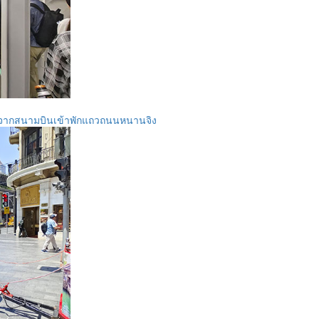
งรถไฟจากสนามบินเข้าพักแถวถนนหนานจิง