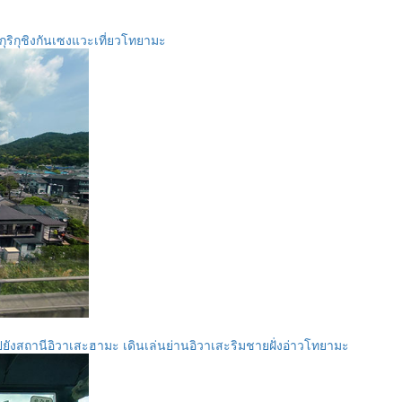
ริกุชิงกันเซงแวะเที่ยวโทยามะ
ังสถานีอิวาเสะฮามะ เดินเล่นย่านอิวาเสะริมชายฝั่งอ่าวโทยามะ