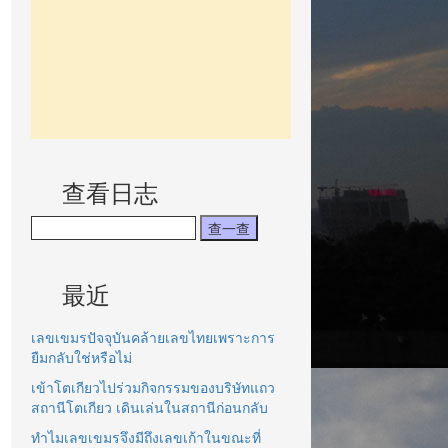
查看日志
最近
เลขเขมรปัจจุบันคล้ายเลขไทยเพราะการ
ยืมกลับใช่หรือไม่
เข้าโตเกียวไปร่วมกิจกรรมของบริษัทแถว
สถานีโตเกียว เดินเล่นในสถานีก่อนกลับ
ทำไมเลขเขมรจึงมีถึงเลขเก้าในขณะที่