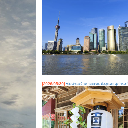
[2026/05/30]
ชมศาลเจ้าฮางะเทมมังงูและสุสาน