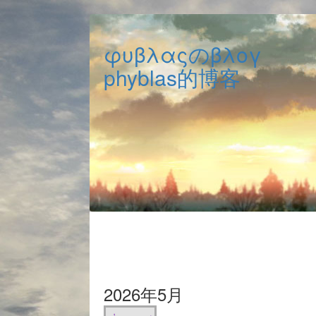
φυβλαςのβλογ
phyblas的博客
2026年5月