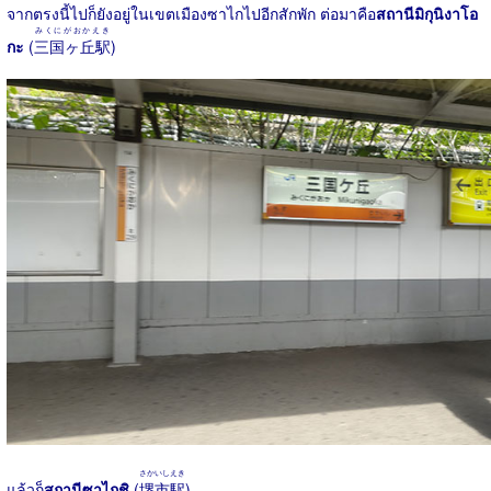
จากตรงนี้ไปก็ยังอยู่ในเขตเมืองซาไกไปอีกสักพัก ต่อมาคือ
สถานีมิกุนิงาโอ
みくにがおかえき
กะ
(
三国ヶ丘駅
)
さかいしえき
แล้วก็
สถานีซาไกชิ
(
堺市駅
)