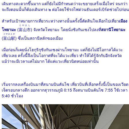
เดินทางสะดวกขึ้นมาก แต่ก็ยังไม่มีกำหนดว่าจะขยายเสร็จเมื่อไหร่ จนกว่า
จะถึงตอนนั้นก็ต้องเดินทาง ๒ ต่อโดยใช้รถไฟด่วนธันเดอร์เบิร์ดช่วยไปก่อน
สำหรับเป้าหมายการเที่ยวระหว่างทางนั้นครั้งนี้ตัดสินใจเลือกไปเที่ยว
เมือง
とやまし
โทยามะ
(
富山市
) จังหวัดโทยามะ โดยนั่งชิงกันเซงไปลงที่
สถานีโทยามะ
とやまえき
(
富山駅
) ซึ่งเป็นสถานีหลักของเมือง
เมื่อก่อนก็เคยนั่งโฮกุริกุชิงกันเซงผ่านโทยามะ แต่ก็ยังไม่มีโอกาสได้แวะ
เที่ยวเลย ครั้งนี้จึงเป็นโอกาศที่จะได้แวะเที่ยว ทำให้ได้รู้จักกับอีกจังหวัด
แม้ว่าจะมีเวลาแค่ไม่มาก ได้แค่แวะเที่ยวนิดหน่อยเท่านั้น
เริ่มจากลงเครื่องบินมาที่สนามบินคันไซ เที่ยวบินที่เลือกครั้งนี้เป็นของเวียด
เจ็ตรอบกลางดึก ออกจากสุวรรณภูมิ 0:15 ถึงสนามบินคันไซ 7:55 ใช้เวลา
5:40 ชั่วโมง