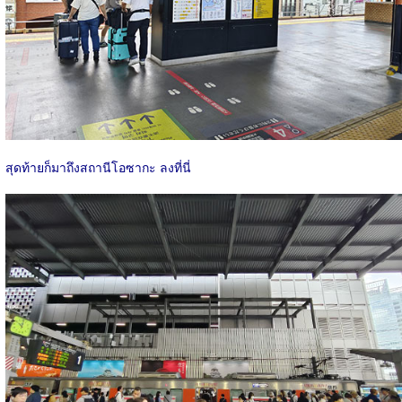
สุดท้ายก็มาถึงสถานีโอซากะ ลงที่นี่