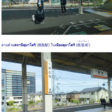
くまとりちょう
ตามด้วย
สถานีคุมาโตริ
(熊取駅) ใน
เมืองคุมาโตริ
(
熊取町
)