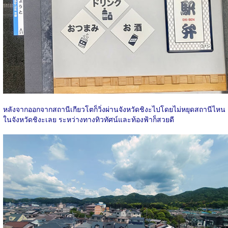
หลังจากออกจากสถานีเกียวโตก็วิ่งผ่านจังหวัดชิงะไปโดยไม่หยุดสถานีไหน
ในจังหวัดชิงะเลย ระหว่างทางทิวทัศน์และท้องฟ้าก็สวยดี