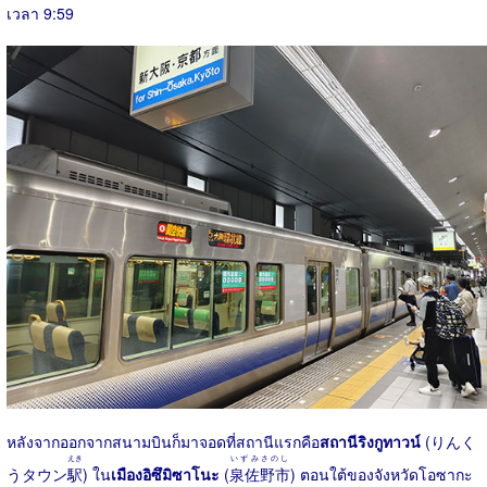
เวลา 9:59
หลังจากออกจากสนามบินก็มาจอดที่สถานีแรกคือ
สถานีริงกูทาวน์
(りんく
えき
いずみさのし
うタウン
駅
) ใน
เมืองอิซึมิซาโนะ
(
泉佐野市
) ตอนใต้ของจังหวัดโอซากะ