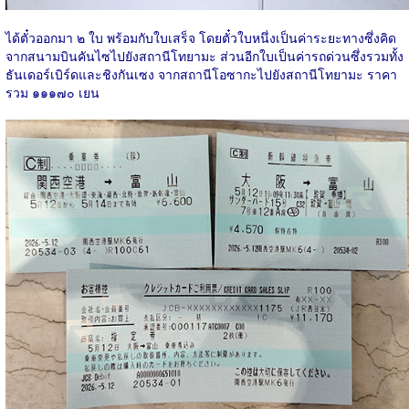
ได้ตั๋วออกมา ๒ ใบ พร้อมกับใบเสร็จ โดยตั๋วใบหนึ่งเป็นค่าระยะทางซึ่งคิด
จากสนามบินคันไซไปยังสถานีโทยามะ ส่วนอีกใบเป็นค่ารถด่วนซึ่งรวมทั้ง
ธันเดอร์เบิร์ดและชิงกันเซง จากสถานีโอซากะไปยังสถานีโทยามะ ราคา
รวม ๑๑๑๗๐ เยน