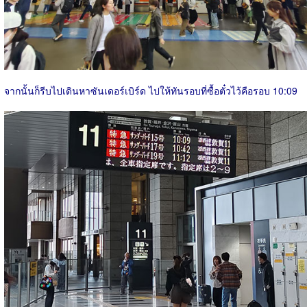
จากนั้นก็รีบไปเดินหาซันเดอร์เบิร์ด ไปให้ทันรอบที่ซื้อตั๋วไว้คือรอบ 10:09