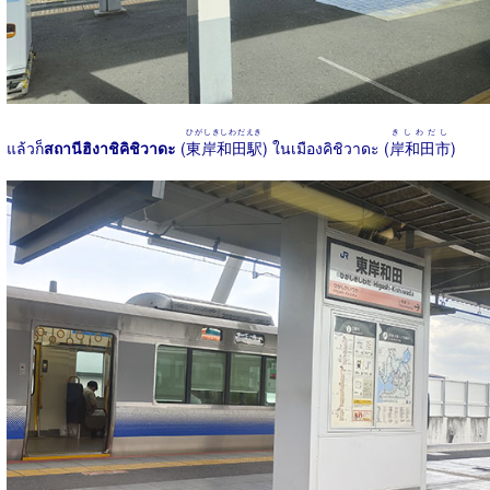
ひがしきしわだえき
きしわだし
แล้วก็
สถานีฮิงาชิคิชิวาดะ
(
東岸和田駅
) ในเมืองคิชิวาดะ (
岸和田市
)