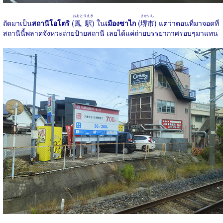
おおとりえき
さかいし
ถัดมาเป็น
สถานีโอโตริ
(
鳳駅
) ใน
เมืองซาไก
(
堺市
) แต่ว่าตอนที่มาจอดที่
สถานีนี้พลาดจังหวะถ่ายป้ายสถานี เลยได้แค่ถ่ายบรรยากาศรอบๆมาแทน