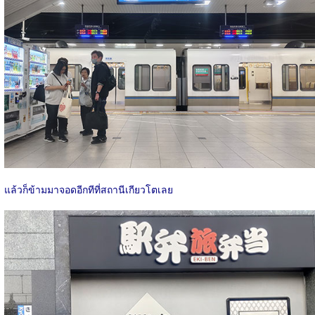
แล้วก็ข้ามมาจอดอีกทีที่สถานีเกียวโตเลย