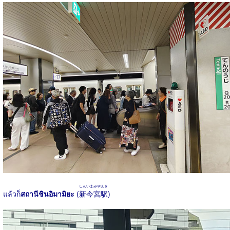
しんいまみやえき
แล้วก็
สถานีชินอิมามิยะ
(
新今宮駅
)