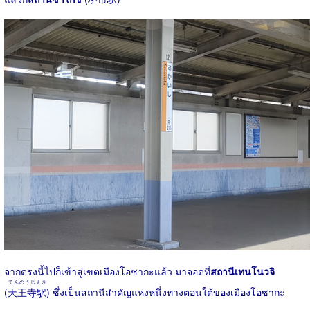
จากตรงนี้ไปก็เข้าสู่เขตเมืองโอซากะแล้ว มาจอดที่
สถานีเทนโนวจิ
てんのうじえき
(
天王寺駅
) ซึ่งเป็นสถานีสำคัญแห่งหนึ่งทางตอนใต้ของเมืองโอซากะ