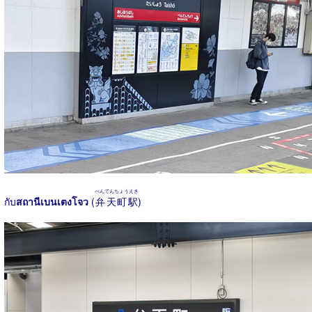
べんてんちょうえき
กับ
สถานีเบนเตงโจว
(
弁天町駅
)