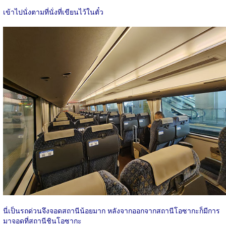
เข้าไปนั่งตามที่นั่งที่เขียนไว้ในตั๋ว
นี่เป็นรถด่วนจึงจอดสถานีน้อยมาก หลังจากออกจากสถานีโอซากะก็มีการ
มาจอดที่สถานีชินโอซากะ