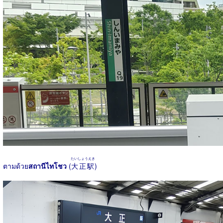
たいしょうえき
ตามด้วย
สถานีไทโชว
(
大正駅
)