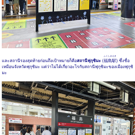
ふくしまえき
และสถานีรองสุดท้ายก่อนถึงเป้าหมายก็คือ
สถานีฟุกุชิมะ
(
福島駅
) ซึ่งชื่อ
เหมือนจังหวัดฟุกุชิมะ แต่ว่าไม่ได้เกี่ยวอะไรกับสถานีฟุกุชิมะของเมืองฟุกุชิ
มะ