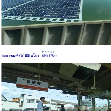
ひねのえき
ต่อมาจอดที่
สถานีฮิเนโนะ
(
日根野駅
)