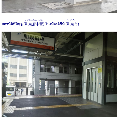
いずみふちゅうえき
いずみし
สถานีอิซึมิฟุจู
(
和泉府中駅
) ใน
เมืองอิซึมิ
(
和泉市
)