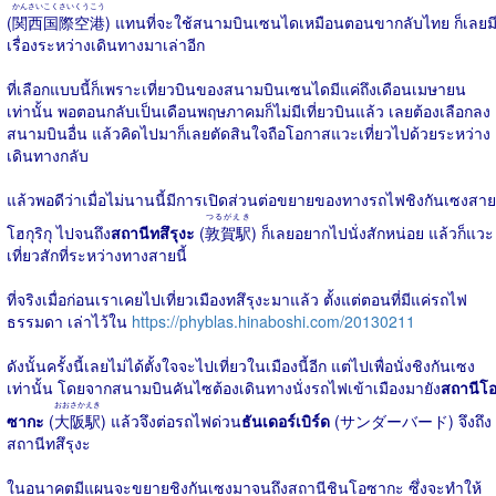
かんさいこくさいくうこう
(
関西国際空港
) แทนที่จะใช้สนามบินเซนไดเหมือนตอนขากลับไทย ก็เลยม
เรื่องระหว่างเดินทางมาเล่าอีก
ที่เลือกแบบนี้ก็เพราะเที่ยวบินของสนามบินเซนไดมีแค่ถึงเดือนเมษายน
เท่านั้น พอตอนกลับเป็นเดือนพฤษภาคมก็ไม่มีเที่ยวบินแล้ว เลยต้องเลือกลง
สนามบินอื่น แล้วคิดไปมาก็เลยตัดสินใจถือโอกาสแวะเที่ยวไปด้วยระหว่าง
เดินทางกลับ
แล้วพอดีว่าเมื่อไม่นานนี้มีการเปิดส่วนต่อขยายของทางรถไฟชิงกันเซงสาย
つるがえき
โฮกุริกุ ไปจนถึง
สถานีทสึรุงะ
(
敦賀駅
) ก็เลยอยากไปนั่งสักหน่อย แล้วก็แวะ
เที่ยวสักที่ระหว่างทางสายนี้
ที่จริงเมื่อก่อนเราเคยไปเที่ยวเมืองทสึรุงะมาแล้ว ตั้งแต่ตอนที่มีแค่รถไฟ
ธรรมดา เล่าไว้ใน
https://phyblas.hinaboshi.com/20130211
ดังนั้นครั้งนี้เลยไม่ได้ตั้งใจจะไปเที่ยวในเมืองนี้อีก แต่ไปเพื่อนั่งชิงกันเซง
เท่านั้น โดยจากสนามบินคันไซต้องเดินทางนั่งรถไฟเข้าเมืองมายัง
สถานีโ
おおさかえき
ซากะ
(
大阪駅
) แล้วจึงต่อรถไฟด่วน
ธันเดอร์เบิร์ด
(サンダーバード) จึงถึง
สถานีทสึรุงะ
ในอนาคตมีแผนจะขยายชิงกันเซงมาจนถึงสถานีชินโอซากะ ซึ่งจะทำให้