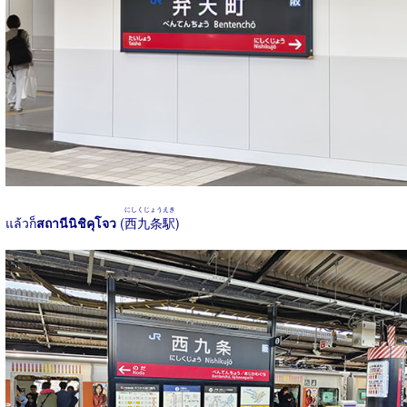
にしくじょうえき
แล้วก็
สถานีนิชิคุโจว
(
西九条駅
)