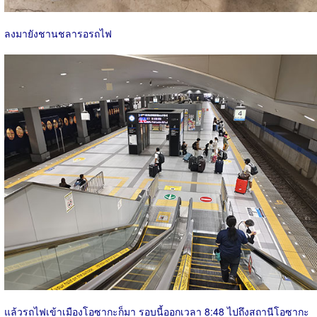
ลงมายังชานชลารอรถไฟ
แล้วรถไฟเข้าเมืองโอซากะก็มา รอบนี้ออกเวลา 8:48 ไปถึงสถานีโอซากะ