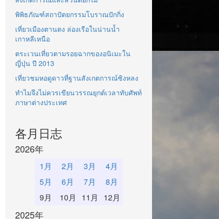
พิพิธภัณฑ์สถาปัตยกรรมโบราณปักกิ่ง
เที่ยวเมืองตานตง ล่องเรือในน่านน้ำ
เกาหลีเหนือ
ตระเวนเที่ยวตามรอยฉากของอนิเมะใน
ญี่ปุ่น ปี 2013
เที่ยวชมหอดูดาวที่ฐานสังเกตการณ์ซิงหลง
ทำไมจึงไม่ควรเขียนวรรณยุกต์เวลาทับศัพท์
ภาษาต่างประเทศ
各月日志
2026年
1月
2月
3月
4月
5月
6月
7月
8月
9月
10月
11月
12月
2025年