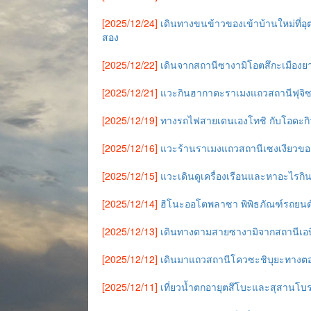
[2025/12/24]
เดินทางขนข้าวของเข้าบ้านใหม่ที่อุตส
สอง
[2025/12/22]
เดินจากสถานีซางามิโอตสึกะเมืองย
[2025/12/21]
แวะกินฮากาตะราเมงแถวสถานีฟุจิ
[2025/12/19]
ทางรถไฟสายเดนเองโทชิ กับโอดะกิว 
[2025/12/16]
แวะร้านราเมงแถวสถานีเซงเงียวของเม
[2025/12/15]
แวะเดินดูเครื่องเรือนและหาอะไรกิ
[2025/12/14]
ฮิโนะออโตพลาซา พิพิธภัณฑ์รถยนต์
[2025/12/13]
เดินทางตามสายซางามิจากสถานีเอบ
[2025/12/12]
เดินมาแถวสถานีโควซะชิบุยะทางตอน
[2025/12/11]
เที่ยวน้ำตกอายุตสึโบะและสุสานโบร