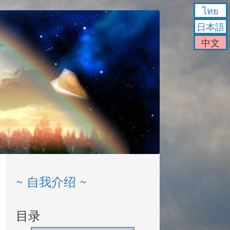
ไทย
日本語
中文
~ 自我介绍 ~
目录