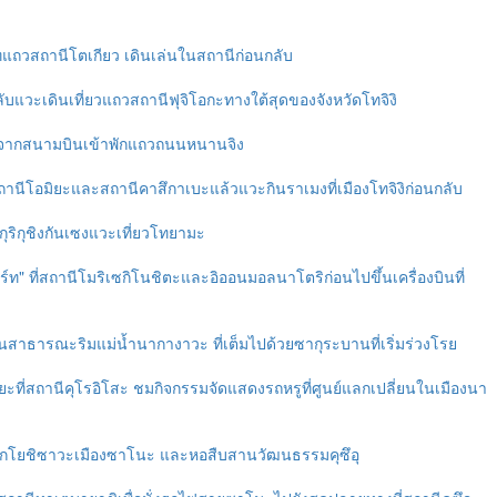
ทแถวสถานีโตเกียว เดินเล่นในสถานีก่อนกลับ
ับแวะเดินเที่ยวแถวสถานีฟุจิโอกะทางใต้สุดของจังหวัดโทจิงิ
งรถไฟจากสนามบินเข้าพักแถวถนนหนานจิง
านีโอมิยะและสถานีคาสึกาเบะแล้วแวะกินราเมงที่เมืองโทจิงิก่อนกลับ
ริกุชิงกันเซงแวะเที่ยวโทยามะ
คอร์ท" ที่สถานีโมริเซกิโนชิตะและอิออนมอลนาโตริก่อนไปขึ้นเครื่องบินที่
ารณะริมแม่น้ำนากางาวะ ที่เต็มไปด้วยซากุระบานที่เริ่มร่วงโรย
ะที่สถานีคุโรอิโสะ ชมกิจกรรมจัดแสดงรถหรูที่ศูนย์แลกเปลี่ยนในเมืองนา
่ระลึกโยชิซาวะเมืองซาโนะ และหอสืบสานวัฒนธรรมคุซึอุ