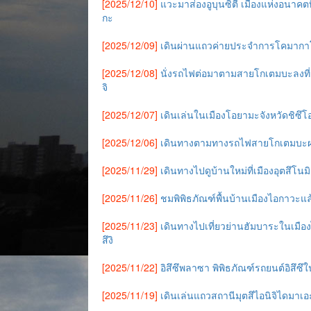
[2025/12/10]
แวะมาส่องอูบุนซิตี เมืองแห่งอนาคตท
กะ
[2025/12/09]
เดินผ่านแถวค่ายประจำการโคมากา
[2025/12/08]
นั่งรถไฟต่อมาตามสายโกเตมบะลงที่
จิ
[2025/12/07]
เดินเล่นในเมืองโอยามะจังหวัดชิซึโ
[2025/12/06]
เดินทางตามทางรถไฟสายโกเตมบะผ่า
[2025/11/29]
เดินทางไปดูบ้านใหม่ที่เมืองอุตสึโนมิ
[2025/11/26]
ชมพิพิธภัณฑ์พื้นบ้านเมืองไอกาวะแ
[2025/11/23]
เดินทางไปเที่ยวย่านฮัมบาระในเมื
สึงิ
[2025/11/22]
อิสึซึพลาซา พิพิธภัณฑ์รถยนต์อิสึซึ
[2025/11/19]
เดินเล่นแถวสถานีมุตสึไอนิจิไดมาเ