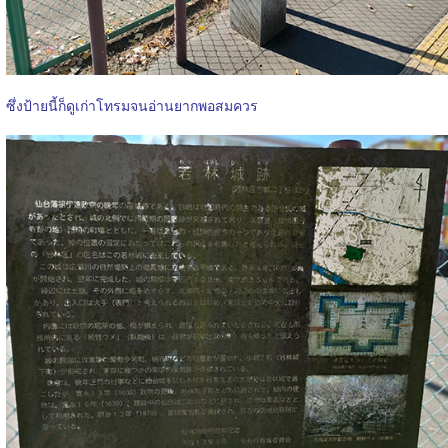
ซึ่งป้ายนี้ก็ดูเก่าโทรมจนอ่านยากพอสมควร