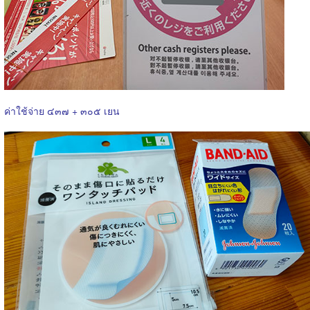
ค่าใช้จ่าย ๔๓๗ + ๓๐๕ เยน