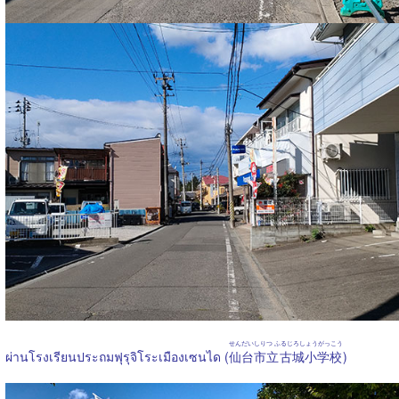
せんだいしりつ ふるじろしょうがっこう
ผ่านโรงเรียนประถมฟุรุจิโระเมืองเซนได (
仙台市立古城小学校
)