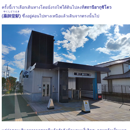
ครั้งนี้เราเลือกเดินทางโดยนั่งรถไฟใต้ดินไปลงที่
สถานียากุชิโดว
やくしどうえき
(
薬師堂駅
)
ซึ่งอยู่ค่อนไปทางเหนือแล้วเดินจากตรงนั้นไป
แต่ว่าตอนเดินออกจากสถานีแล้วกำลังข้ามถนนก็เกิดสะดุดหกล้มเป็นแผล