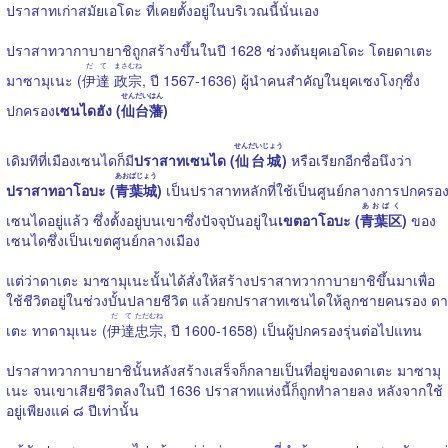
ปราสาทเก่าสมัยเอโดะ ที่เคยตั้งอยู่ในบริเวณนี้นั่นเอง
ปราสาทวากาบายาชิถูกสร้างขึ้นในปี 1628 ช่วงต้นยุคเอโดะ โดยดาเตะ
だて
まさむね
มาซามุเนะ (
伊達
政宗
, ปี 1567-1636) ผู้นำคนสำคัญในยุคเซงโงกุซึ่ง
せんだいはん
ปกครอง
เซนไดฮัง (
仙台藩
)
せんだいじょう
เดิมทีที่เมืองเซนไดก็มี
ปราสาทเซนได (
仙台城
)
หรือเรียกอีกชื่อนึงว่า
あおばじょう
ปราสาทอาโอบะ (
青葉城
)
เป็นปราสาทหลักที่ใช้เป็นศูนย์กลางการปกครอ
あおばく
เซนไดอยู่แล้ว ซึ่งตั้งอยู่บนเขาซึ่งปัจจุบันอยู่ใน
เขตอาโอบะ (
青葉区
)
ของ
เซนไดซึ่งเป็นเขตศูนย์กลางเมือง
แต่ว่าดาเตะ มาซามุเนะนั้นได้สั่งให้สร้างปราสาทวากาบายาชิขึ้นมาเพื่อ
ใช้ชีวิตอยู่ในช่วงบั้นปลายชีวิต แล้วยกปราสาทเซนไดให้ลูกชายคนรอง ดา
だて
ただむね
เตะ ทาดามุเนะ (
伊達
忠宗
, ปี 1600-1658) เป็นผู้ปกครองรุ่นต่อไปแทน
ปราสาทวากาบายาชินั้นหลังสร้างเสร็จก็กลายเป็นที่อยู่ของดาเตะ มาซามุ
เนะ จนเขาเสียชีวิตลงในปี 1636 ปราสาทแห่งนี้ก็ถูกทำลายลง หลังจากใช้
อยู่เพียงแค่ ๘ ปีเท่านั้น