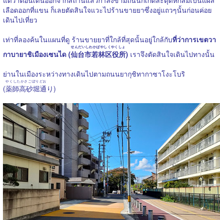
เลือดออกที่แขน ก็เลยตัดสินใจแวะไปร้านขายยาซึ่งอยู่แถวๆนั้นก่อนค่อย
เดินไปเที่ยว
เท่าที่ลองค้นในแผนที่ดู ร้านขายยาที่ใกล้ที่สุดนั้นอยู่ใกล้กับ
ที่ว่าการเขตวา
せんだいしわかばやしくやくしょ
กาบายาชิเมืองเซนได (
仙台市若林区役所
)
เราจึงตัดสินใจเดินไปทางนั้น
ย่านในเมืองระหว่างทางเดินไปตามถนนยากุชิทากาซาโงะโบริ
やくしたかさごぼりどお
(
薬師高砂堀通
り)