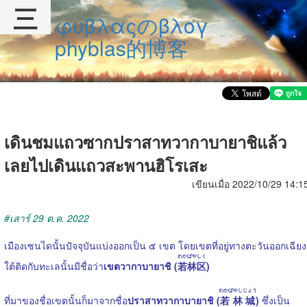
三
φυβλαςのβλογ
phyblas的博客
เดินชมแถวซากปราสาทวากาบายาชิแล้ว
เลยไปเดินแถวสะพานฮิโรเสะ
เขียนเมื่อ 2022/10/29 14:1
#เสาร์ 29 ต.ค. 2022
เมืองเซนไดนั้นปัจจุบันแบ่งออกเป็น ๕ เขต โดยเขตที่อยู่ทางตะวันออกเฉียง
わかばやしく
ใต้ติดกับทะเลนั้นมีชื่อว่า
เขตวากาบายาชิ (
若林区
)
わかばやしじょう
ที่มาของชื่อเขตนั้นก็มาจากชื่อ
ปราสาทวากาบายาชิ (
若林城
)
ซึ่งเป็น