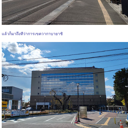
แล้วก็มาถึงทีว่าการเขตวากาบายาชิ