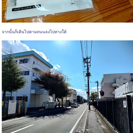
จากนั้นก็เดินไปตามถนนลงไปทางใต้