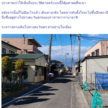
ปราสาทเก่าให้เห็นถึงประวัติศาสตร์แบบนี้ก็คุ้มค่าพอที่จะมา
หลังจากนั้นก็ไม่มีอะไรแล้ว เดินทางกลับ โดยขากลับตั้งใจจะไปขึ้นอีกสถาน
นึงซึ่งอยู่ห่างไปทางตะวันตกของปราสาทวากาบายาชิ
ระหว่างทางเดินไปทางตะวันตก ผ่านย่านในเมือง