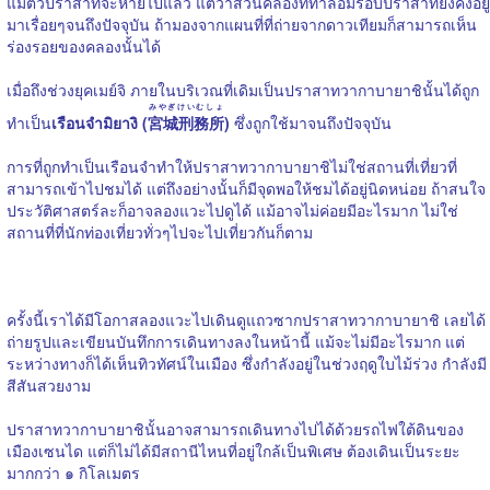
แม้ตัวปราสาทจะหายไปแล้ว แต่ว่าส่วนคลองที่ทำล้อมรอบปราสาทยังคงอยู่
มาเรื่อยๆจนถึงปัจจุบัน ถ้ามองจากแผนที่ที่ถ่ายจากดาวเทียมก็สามารถเห็น
ร่องรอยของคลองนั้นได้
เมื่อถึงช่วงยุคเมย์จิ ภายในบริเวณที่เดิมเป็นปราสาทวากาบายาชินั้นได้ถูก
みやぎけいむしょ
ทำเป็น
เรือนจำมิยางิ (
宮城刑務所
)
ซึ่งถูกใช้มาจนถึงปัจจุบัน
การที่ถูกทำเป็นเรือนจำทำให้ปราสาทวากาบายาชิไม่ใช่สถานที่เที่ยวที่
สามารถเข้าไปชมได้ แต่ถึงอย่างนั้นก็มีจุดพอให้ชมได้อยู่นิดหน่อย ถ้าสนใจ
ประวัติศาสตร์ละก็อาจลองแวะไปดูได้ แม้อาจไม่ค่อยมีอะไรมาก ไม่ใช่
สถานที่ที่นักท่องเที่ยวทั่วๆไปจะไปเที่ยวกันก็ตาม
ครั้งนี้เราได้มีโอกาสลองแวะไปเดินดูแถวซากปราสาทวากาบายาชิ เลยได้
ถ่ายรูปและเขียนบันทึกการเดินทางลงในหน้านี้ แม้จะไม่มีอะไรมาก แต่
ระหว่างทางก็ได้เห็นทิวทัศน์ในเมือง ซึ่งกำลังอยู่ในช่วงฤดูใบไม้ร่วง กำลังมี
สีสันสวยงาม
ปราสาทวากาบายาชินั้นอาจสามารถเดินทางไปได้ด้วยรถไฟใต้ดินของ
เมืองเซนได แต่ก็ไม่ได้มีสถานีไหนที่อยู่ใกล้เป็นพิเศษ ต้องเดินเป็นระยะ
มากกว่า ๑ กิโลเมตร