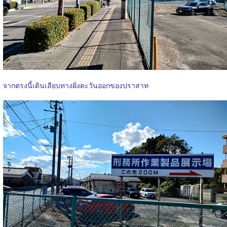
จากตรงนี้เดินเลียบทางฝั่งตะวันออกของปราสาท