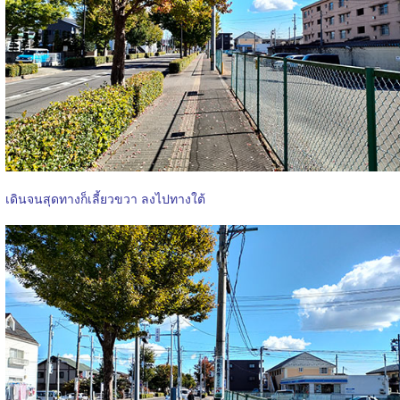
เดินจนสุดทางก็เลี้ยวขวา ลงไปทางใต้