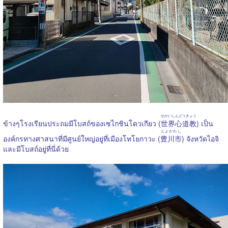
せかいしんどうきょう
ข้างๆโรงเรียนประถมมีโบสถ์ของเซไกชินโดวเกียว (
世界心道教
) เป็น
とよかわし
องค์กรทางศาสนาที่มีศูนย์ใหญ่อยู่ที่เมืองโทโยกาวะ (
豊川市
) จังหวัดไอจิ
และมีโบสถ์อยู่ที่นี่ด้วย