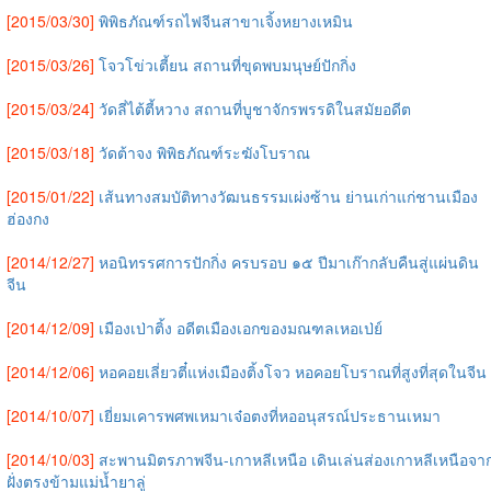
[2015/03/30]
พิพิธภัณฑ์รถไฟจีนสาขาเจิ้งหยางเหมิน
[2015/03/26]
โจวโข่วเตี้ยน สถานที่ขุดพบมนุษย์ปักกิ่ง
[2015/03/24]
วัดลี่ไต้ตี้หวาง สถานที่บูชาจักรพรรดิในสมัยอดีต
[2015/03/18]
วัดต้าจง พิพิธภัณฑ์ระฆังโบราณ
[2015/01/22]
เส้นทางสมบัติทางวัฒนธรรมเผ่งซ้าน ย่านเก่าแก่ชานเมือง
ฮ่องกง
[2014/12/27]
หอนิทรรศการปักกิ่ง ครบรอบ ๑๕ ปีมาเก๊ากลับคืนสู่แผ่นดิน
จีน
[2014/12/09]
เมืองเป่าติ้ง อดีตเมืองเอกของมณฑลเหอเป่ย์
[2014/12/06]
หอคอยเลี่ยวตี๋แห่งเมืองติ้งโจว หอคอยโบราณที่สูงที่สุดในจีน
[2014/10/07]
เยี่ยมเคารพศพเหมาเจ๋อตงที่หออนุสรณ์ประธานเหมา
[2014/10/03]
สะพานมิตรภาพจีน-เกาหลีเหนือ เดินเล่นส่องเกาหลีเหนือจา
ฝั่งตรงข้ามแม่น้ำยาลู่