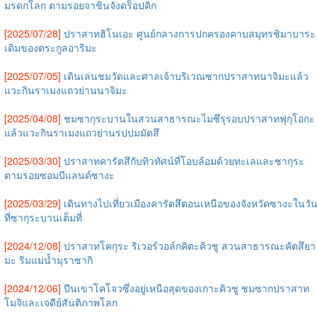
มรดกโลก ตามรอยจาชินจังดร็อปคิก
[2025/07/28]
ปราสาทฮิโนเอะ ศูนย์กลางการปกครองคาบสมุทรชิมาบาระ
เดิมของตระกูลอาริมะ
[2025/07/05]
เดินเล่นชมวัดและศาลเจ้าบริเวณซากปราสาทนาจิมะแล้ว
แวะกินราเมงแถวย่านนาจิมะ
[2025/04/08]
ชมซากุระบานในสวนสาธารณะไมซึรุรอบปราสาทฟุกุโอกะ
แล้วแวะกินราเมงแถวย่านรปปมมัตสึ
[2025/03/30]
ปราสาทคารัตสึกับทิวทัศน์ที่โอบล้อมด้วยทะเลและซากุระ
ตามรอยซอมบีแลนด์ซางะ
[2025/03/29]
เดินทางไปเที่ยวเมืองคารัตสึตอนเหนือของจังหวัดซางะในวั
ที่ซากุระบานเต็มที่
[2024/12/08]
ปราสาทโคกุระ ริเวอร์วอล์กคิตะคิวชู สวนสาธารณะคัตสึยา
มะ ริมแม่น้ำมุราซากิ
[2024/12/06]
ปีนเขาโคโจวซึ่งอยู่เหนือสุดของเกาะคิวชู ชมซากปราสาท
โมจิและเจดีย์สันติภาพโลก