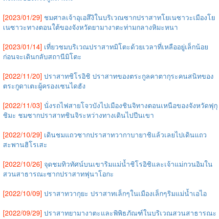
[2023/01/29]
ชมศาลเจ้าอุเอสึงิในบริเวณซากปราสาทโยเนซาวะเมืองโย
เนซาวะทางตอนใต้ของจังหวัดยามางาตะท่ามกลางหิมะหนา
[2023/01/14]
เที่ยวชมบริเวณปราสาทมิโตะด้วยเวลาที่เหลืออยู่เล็กน้อย
ก่อนจะเดินกลับสถานีมิโตะ
[2022/11/20]
ปราสาทชิโรอิชิ ปราสาทของตระกูลคาตากุระคนสนิทของ
ตระกูดาเตะผู้ครองเซนไดฮัง
[2022/11/03]
นั่งรถไฟสายโจวบังไปเมืองชินจิทางตอนเหนือของจังหวัดฟุกุ
ชิมะ ชมซากปราสาทชินจิระหว่างทางเดินไปปีนเขา
[2022/10/29]
เดินชมแถวซากปราสาทวากาบายาชิแล้วเลยไปเดินแถว
สะพานฮิโรเสะ
[2022/10/26]
จุดชมทิวทัศน์บนเขาริมแม่น้ำชิโรอิชิและเจ้าแม่กวนอิมใน
สวนสาธารณะซากปราสาทฟุนาโอกะ
[2022/10/09]
ปราสาทวากุยะ ปราสาทเล็กๆในเมืองเล็กๆริมแม่น้ำเอไอ
[2022/09/29]
ปราสาทยามางาตะและพิพิธภัณฑ์ในบริเวณสวนสาธารณะ