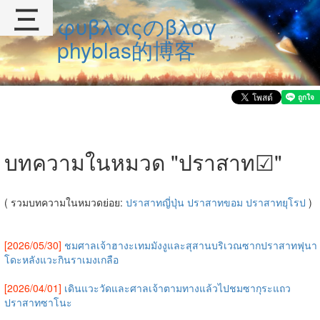
三
φυβλαςのβλογ
phyblas的博客
บทความในหมวด "ปราสาท☑"
( รวมบทความในหมวดย่อย:
ปราสาทญี่ปุ่น
ปราสาทขอม
ปราสาทยุโรป
)
[2026/05/30]
ชมศาลเจ้าฮางะเทมมังงูและสุสานบริเวณซากปราสาทฟุนา
โดะหลังแวะกินราเมงเกลือ
[2026/04/01]
เดินแวะวัดและศาลเจ้าตามทางแล้วไปชมซากุระแถว
ปราสาทซาโนะ