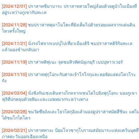
[2024/12/01]
ปราสาทชิมาบาระ ปราสาทสวยใหญ่ล้อมด้วยคูบัวในเมืองที่
อยู่ระหว่างภูเขากับทะเล
[2024/11/28]
ชมปราสาทคุมาโมโตะที่ยังเต็มไปด้วยรอยแผลจากแผ่นดิน
ไหวครั้งใหญ่
[2024/11/21]
นั่งรถไฟจากเบปปุไปเที่ยวเมืองฮิจิ ชมปราสาทฮิจิริมทะเล
แล้วมองข้ามกลับมา
[2024/11/19]
ปราสาทคิฟุเนะ จุดชมทิวทัศน์ยุเกมุริ เบปปุทาวเวอร์
[2024/11/10]
ปราสาทฟุกุโอกะกับศาลเจ้าโกโกกุและหอจัดแสดงโควโระ
กัง
[2024/03/04]
นั่งชิงกันเซงเดินทางไกลจากเซนไดไปยังฟุกุโอกะ มองภูเขา
ฟุจิที่ปกคลุมด้วยหิมะและเมฆหมวกระหว่างทาง
[2024/02/28]
ชมวัดซึยงังและโยวโตกุอิงแล้วมองดูปราสาทมัตสึชิมะ แต่ไม
ได้ชมโกไดโดว
[2024/02/21]
ปราสาททางะ ป้อมโจวซากุโบราณสมัยนาระแห่งแคว้นมุตสึ
ภาคตะวันออกเฉียงเหนือ