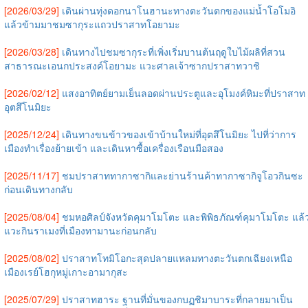
[2026/03/29]
เดินผ่านทุ่งดอกนาโนฮานะทางตะวันตกของแม่น้ำโอโมอิ
แล้วข้ามมาชมซากุระแถวปราสาทโอยามะ
[2026/03/28]
เดินทางไปชมซากุระที่เพิ่งเริ่มบานต้นฤดูใบไม้ผลิที่สวน
สาธารณะเอนกประสงค์โอยามะ แวะศาลเจ้าซากปราสาทวาชิ
[2026/02/12]
แสงอาทิตย์ยามเย็นลอดผ่านประตูและอุโมงค์หิมะที่ปราสาท
อุตสึโนมิยะ
[2025/12/24]
เดินทางขนข้าวของเข้าบ้านใหม่ที่อุตสึโนมิยะ ไปที่ว่าการ
เมืองทำเรื่องย้ายเข้า และเดินหาซื้อเครื่องเรือนมือสอง
[2025/11/17]
ชมปราสาททากาซากิและย่านร้านค้าทากาซากิจูโอวกินซะ
ก่อนเดินทางกลับ
[2025/08/04]
ชมหอศิลป์จังหวัดคุมาโมโตะ และพิพิธภัณฑ์คุมาโมโตะ แล้
แวะกินราเมงที่เมืองทามานะก่อนกลับ
[2025/08/02]
ปราสาทโทมิโอกะสุดปลายแหลมทางตะวันตกเฉียงเหนือ
เมืองเรย์โฮกุหมู่เกาะอามากุสะ
[2025/07/29]
ปราสาทฮาระ ฐานที่มั่นของกบฏชิมาบาระที่กลายมาเป็น