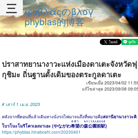
三
φυβλαςのβλογ
phyblas的博客
ปราสาทยานางาวะแห่งเมืองดาเตะจังหวัดฟุ
กุชิมะ ถิ่นฐานดั้งเดิมของตระกูลดาเตะ
เขียนเมื่อ 2023/04/02 11:5
แก้ไขล่าสุด 2023/09/08 09:0
# เสาร์ 1 เม.ย. 2023
หลังจากที่ตอนที่แล้วเดินทางนั่งรถไฟมาจนถึงที่หมายคือ
สถานียานางาวะคิ
きぼう
もり
こうえんまええき
โบวโนะโมริโควเองมาเอะ (やながわ
希望
の
森
公園前駅
)
https://phyblas.hinaboshi.com/20230401