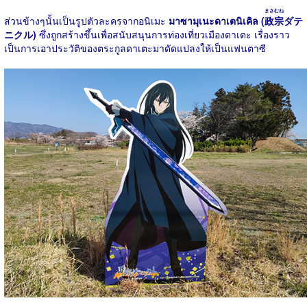
まさむね
ส่วนข้างๆนั้นเป็นรูปตัวละครจากอนิเมะ
มาซามุเนะดาเตนิเคิล (
政宗
ダテ
ニクル)
ซึ่งถูกสร้างขึ้นเพื่อสนับสนุนการท่องเที่ยวเมืองดาเตะ เรื่องราว
เป็นการเอาประวัติของตระกูลดาเตะมาดัดแปลงให้เป็นแฟนตาซี