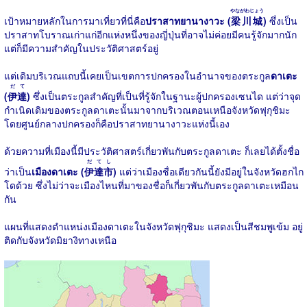
やながわじょう
เป้าหมายหลักในการมาเที่ยวที่นี่คือ
ปราสาทยานางาวะ (
梁川城
)
ซึ่งเป็น
ปราสาทโบราณเก่าแก่อีกแห่งหนึ่งของญี่ปุ่นที่อาจไม่ค่อยมีคนรู้จักมากนัก
แต่ก็มีความสำคัญในประวัติศาสตร์อยู่
แต่เดิมบริเวณแถบนี้เคยเป็นเขตการปกครองในอำนาจของตระกูล
ดาเตะ
だて
(
伊達
)
ซึ่งเป็นตระกูลสำคัญที่เป็นที่รู้จักในฐานะผู้ปกครองเซนได แต่ว่าจุด
กำเนิดเดิมของตระกูลดาเตะนั้นมาจากบริเวณตอนเหนือจังหวัดฟุกุชิมะ
โดยศูนย์กลางปกครองก็คือปราสาทยานางาวะแห่งนี้เอง
ด้วยความที่เมืองนี้มีประวัติศาสตร์เกี่ยวพันกับตระกูลดาเตะ ก็เลยได้ตั้งชื่อ
だてし
ว่าเป็น
เมืองดาเตะ (
伊達市
)
แต่ว่าเมืองชื่อเดียวกันนี้ยังมีอยู่ในจังหวัดฮกไก
โดด้วย ซึ่งไม่ว่าจะเมืองไหนที่มาของชื่อก็เกี่ยวพันกับตระกูลดาเตะเหมือน
กัน
แผนที่แสดงตำแหน่งเมืองดาเตะในจังหวัดฟุกุชิมะ แสดงเป็นสีชมพูเข้ม อยู่
ติดกับจังหวัดมิยางิทางเหนือ