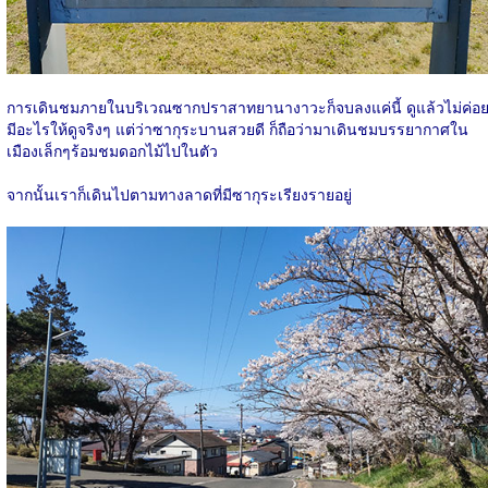
การเดินชมภายในบริเวณซากปราสาทยานางาวะก็จบลงแค่นี้ ดูแล้วไม่ค่อ
มีอะไรให้ดูจริงๆ แต่ว่าซากุระบานสวยดี ก็ถือว่ามาเดินชมบรรยากาศใน
เมืองเล็กๆร้อมชมดอกไม้ไปในตัว
จากนั้นเราก็เดินไปตามทางลาดที่มีซากุระเรียงรายอยู่