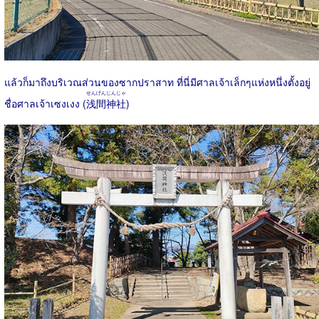
แล้วก็มาถึงบริเวณส่วนของซากปราสาท ที่นี่มีศาลเจ้าเล็กๆแห่งหนึ่งตั้งอยู่
せんげんじんじゃ
ชื่อศาลเจ้าเซงเงง (
浅間神社
)