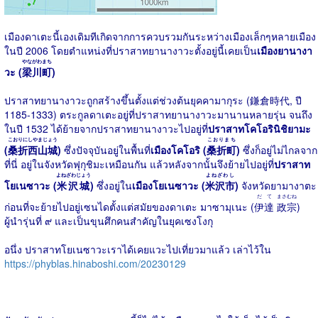
เมืองดาเตะนี้เองเดิมทีเกิดจากการควบรวมกันระหว่างเมืองเล็กๆหลายเมือง
ในปี 2006 โดยตำแหน่งที่ปราสาทยานางาวะตั้งอยู่นี้เคยเป็น
เมืองยานางา
やながわまち
วะ (
梁川町
)
ปราสาทยานางาวะถูกสร้างขึ้นตั้งแต่ช่วงต้นยุคคามากุระ (鎌倉時代, ปี
1185-1333) ตระกูลดาเตะอยู่ที่ปราสาทยานางาวะมานานหลายรุ่น จนถึง
ในปี 1532 ได้ย้ายจากปราสาทยานางาวะไปอยู่ที่
ปราสาทโคโอรินิชิยามะ
こおりにしやまじょう
こおりまち
(
桑折西山城
)
ซึ่งปัจจุบันอยู่ในพื้นที่
เมืองโคโอริ (
桑折町
)
ซึ่งก็อยู่ไม่ไกลจาก
ที่นี่ อยู่ในจังหวัดฟุกุชิมะเหมือนกัน แล้วหลังจากนั้นจึงย้ายไปอยู่ที่
ปราสาท
よねざわじょう
よねざわし
โยเนซาวะ (
米沢城
)
ซึ่งอยู่ใน
เมืองโยเนซาวะ (
米沢市
)
จังหวัดยามางาตะ
だて
まさむね
ก่อนที่จะย้ายไปอยู่เซนไดตั้งแต่สมัยของดาเตะ มาซามุเนะ (
伊達
政宗
)
ผู้นำรุ่นที่ ๙ และเป็นขุนศึกคนสำคัญในยุคเซงโงกุ
อนึ่ง ปราสาทโยเนซาวะเราได้เคยแวะไปเที่ยวมาแล้ว เล่าไว้ใน
https://phyblas.hinaboshi.com/20230129