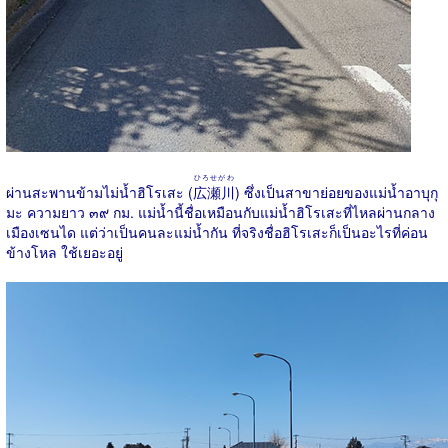
ひろせがわ
ผ่านสะพานข้ามไม่น้ำฮิโรเสะ (
広瀬川
) ซึ่งเป็นสาขาย่อยของแม่น้ำอาบุกุ
มะ ความยาว ๓๙ กม. แม่น้ำนี้ชื่อเหมือนกับแม่น้ำฮิโรเสะที่ไหลผ่านกลาง
เมืองเซนได แต่ว่าเป็นคนละแม่น้ำกัน ที่จริงชื่อฮิโรเสะก็เป็นอะไรที่ค่อน
ข้างโหล ใช้เยอะอยู่