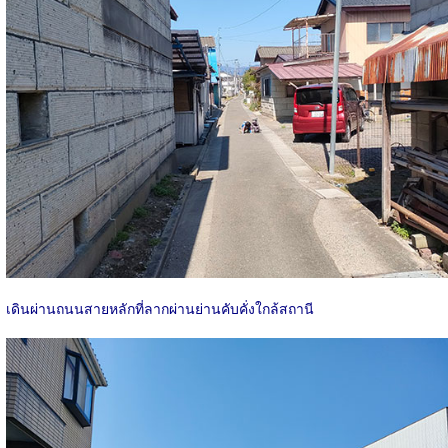
เดินผ่านถนนสายหลักที่ลากผ่านย่านคับคั่งใกล้สถานี