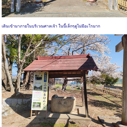
เดินเข้ามาภายในบริเวณศาลเจ้า ในนี้เล็กๆดูไม่มีอะไรมาก