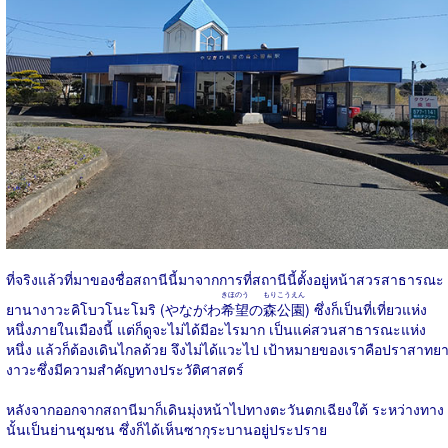
ที่จริงแล้วที่มาของชื่อสถานีนี้มาจากการที่สถานีนี้ตั้งอยู่หน้าสวรสาธารณะ
きほのう
もりこうえん
ยานางาวะคิโบวโนะโมริ (やながわ
希望
の
森公園
) ซึ่งก็เป็นที่เที่ยวแห่ง
หนึ่งภายในเมืองนี้ แต่ก็ดูจะไม่ได้มีอะไรมาก เป็นแค่สวนสาธารณะแห่ง
หนึ่ง แล้วก็ต้องเดินไกลด้วย จึงไม่ได้แวะไป เป้าหมายของเราคือปราสาทย
งาวะซึ่งมีความสำคัญทางประวัติศาสตร์
หลังจากออกจากสถานีมาก็เดินมุ่งหน้าไปทางตะวันตกเฉียงใต้ ระหว่างทาง
นั้นเป็นย่านชุมชน ซึ่งก็ได้เห็นซากุระบานอยู่ประปราย