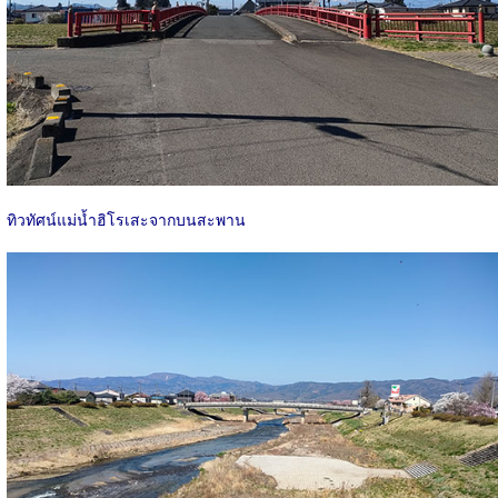
ทิวทัศน์แม่น้ำฮิโรเสะจากบนสะพาน