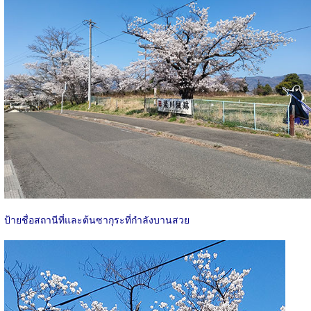
ป้ายชื่อสถานีที่และต้นซากุระที่กำลังบานสวย