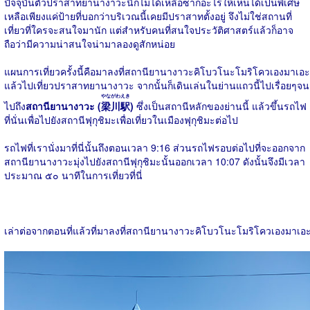
ปัจจุบันตัวปราสาทยานางาวะนี้ก็ไม่ได้เหลือซากอะไรให้เห็นได้เป็นพิเศษ
เหลือเพียงแค่ป้ายที่บอกว่าบริเวณนี้เคยมีปราสาทตั้งอยู่ จึงไม่ใช่สถานที่
เที่ยวที่ใครจะสนใจมานัก แต่สำหรับคนที่สนใจประวัติศาสตร์แล้วก็อาจ
ถือว่ามีความน่าสนใจน่ามาลองดูสักหน่อย
แผนการเที่ยวครั้งนี้คือมาลงที่สถานียานางาวะคิโบวโนะโมริโควเองมาเอะ
แล้วไปเที่ยวปราสาทยานางาวะ จากนั้นก็เดินเล่นในย่านแถวนี้ไปเรื่อยๆจน
やながわえき
ไปถึง
สถานียานางาวะ (
梁川駅
)
ซึ่งเป็นสถานีหลักของย่านนี้ แล้วขึ้นรถไฟ
ที่นั่นเพื่อไปยังสถานีฟุกุชิมะเพื่อเที่ยวในเมืองฟุกุชิมะต่อไป
รถไฟที่เรานั่งมาที่นี่นั้นถึงตอนเวลา 9:16 ส่วนรถไฟรอบต่อไปที่จะออกจาก
สถานียานางาวะมุ่งไปยังสถานีฟุกุชิมะนั้นออกเวลา 10:07 ดังนั้นจึงมีเวลา
ประมาณ ๕๐ นาทีในการเที่ยวที่นี่
เล่าต่อจากตอนที่แล้วที่มาลงที่สถานียานางาวะคิโบวโนะโมริโควเองมาเอ