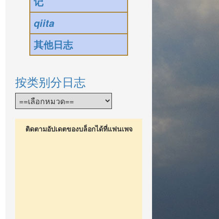
记
qiita
其他日志
按类别分日志
ติดตามอัปเดตของบล็อกได้ที่แฟนเพจ