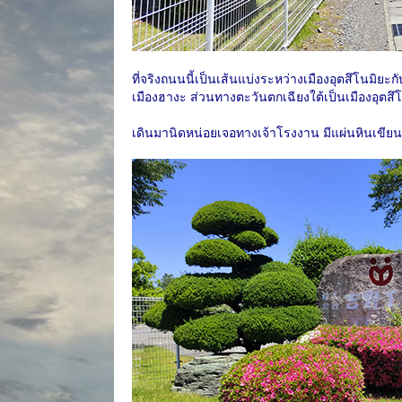
ที่จริงถนนนี้เป็นเส้นแบ่งระหว่างเมืองอุตสึโนมิยะก
เมืองฮางะ ส่วนทางตะวันตกเฉียงใต้เป็นเมืองอุตสึ
เดินมานิดหน่อยเจอทางเจ้าโรงงาน มีแผ่นหินเขีย