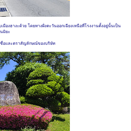
ับเมืองฮางะด้วย โดยทางฝั่งตะวันออกเฉียงเหนือที่โรงงานตั้งอยู่นั้นเป็น
โนมิยะ
นชื่อและตราสัญลักษณ์ของบริษัท