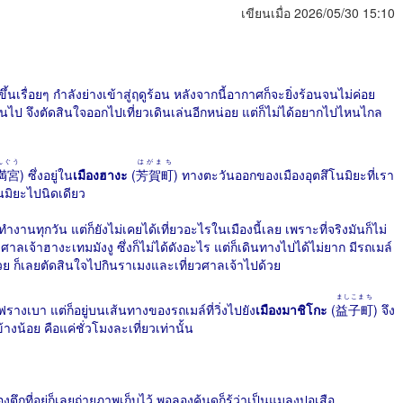
เขียนเมื่อ 2026/05/30 15:10
เรื่อยๆ กำลังย่างเข้าสู่ฤดูร้อน หลังจากนี้อากาศก็จะยิ่งร้อนจนไม่ค่อย
ินไป จึงตัดสินใจออกไปเที่ยวเดินเล่นอีกหน่อย แต่ก็ไม่ได้อยากไปไหนไกล
んぐう
はがまち
満宮
) ซึ่งอยู่ใน
เมืองฮางะ
(
芳賀町
) ทางตะวันออกของเมืองอุตสึโนมิยะที่เรา
โนมิยะไปนิดเดียว
ำงานทุกวัน แต่ก็ยังไม่เคยได้เที่ยวอะไรในเมืองนี้เลย เพราะที่จริงมันก็ไม่
มีศาลเจ้าฮางะเทมมังงู ซึ่งก็ไม่ได้ดังอะไร แต่ก็เดินทางไปได้ไม่ยาก มีรถเมล์
่ด้วย ก็เลยตัดสินใจไปกินราเมงและเที่ยวศาลเจ้าไปด้วย
ましこまち
ฟรางเบา แต่ก็อยู่บนเส้นทางของรถเมล์ที่วิ่งไปยัง
เมืองมาชิโกะ
(
益子町
) จึง
ข้างน้อย คือแค่ชั่วโมงละเที่ยวเท่านั้น
ึกที่อยู่ก็เลยถ่ายภาพเก็บไว้ พอลองค้นดูก็รู้ว่าเป็นแมลงปอเสือ