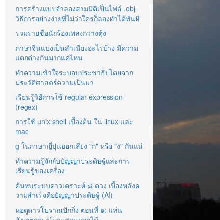
การสร้างแบบจำลองสามมิติเป็นไฟล์ .obj
วิธีการอย่างง่ายที่ไม่ว่าใครก็ลองทำได้ทันที
รวมรายชื่อนักร้องเพลงกวางตุ้ง
ภาษาจีนแบ่งเป็นสำเนียงอะไรบ้าง มีความ
แตกต่างกันมากแค่ไหน
ทำความเข้าใจระบอบประชาธิปไตยจาก
ประวัติศาสตร์ความเป็นมา
เรียนรู้วิธีการใช้ regular expression
(regex)
การใช้ unix shell เบื้องต้น ใน linux และ
mac
g ในภาษาญี่ปุ่นออกเสียง "ก" หรือ "ง" กันแน่
ทำความรู้จักกับปัญญาประดิษฐ์และการ
เรียนรู้ของเครื่อง
ค้นพบระบบดาวเคราะห์ ๘ ดวง เบื้องหลังค
วามสำเร็จคือปัญญาประดิษฐ์ (AI)
หอดูดาวโบราณปักกิ่ง ตอนที่ ๑: แท่น
สังเกตการณ์และสวนดอกไม้