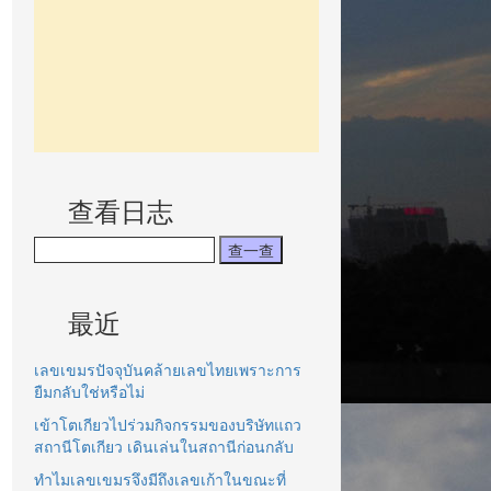
查看日志
最近
เลขเขมรปัจจุบันคล้ายเลขไทยเพราะการ
ยืมกลับใช่หรือไม่
เข้าโตเกียวไปร่วมกิจกรรมของบริษัทแถว
สถานีโตเกียว เดินเล่นในสถานีก่อนกลับ
ทำไมเลขเขมรจึงมีถึงเลขเก้าในขณะที่