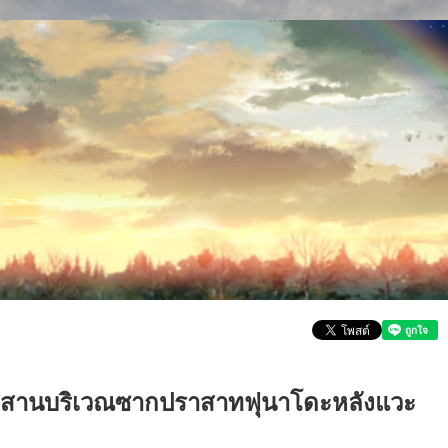
สุสานบริเวณซากปราสาทฟุนาโดะหลังแวะ