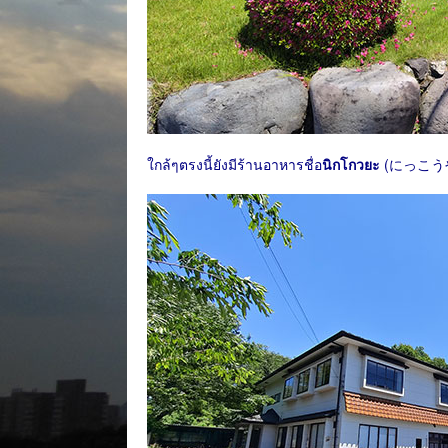
ใกล้ๆตรงนี้ยังมีร้านอาหารชื่อ
นิกโกวยะ
(にっこうや) แ