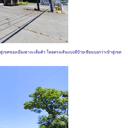
ู่เขตของเมืองฮางะเต็มตัว โดยตรงเส้นแบ่งมีป้ายเขียนบอกว่าเข้าสู่เขต