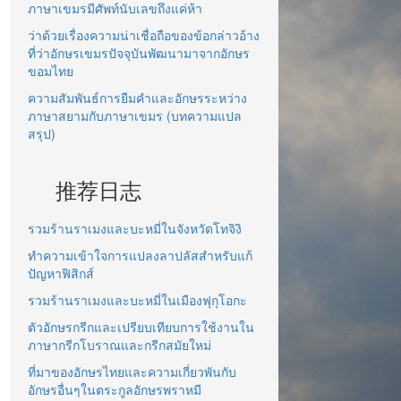
ภาษาเขมรมีศัพท์นับเลขถึงแค่ห้า
ว่าด้วยเรื่องความน่าเชื่อถือของข้อกล่าวอ้าง
ที่ว่าอักษรเขมรปัจจุบันพัฒนามาจากอักษร
ขอมไทย
ความสัมพันธ์การยืมคำและอักษรระหว่าง
ภาษาสยามกับภาษาเขมร (บทความแปล
สรุป)
推荐日志
รวมร้านราเมงและบะหมี่ในจังหวัดโทจิงิ
ทำความเข้าใจการแปลงลาปลัสสำหรับแก้
ปัญหาฟิสิกส์
รวมร้านราเมงและบะหมี่ในเมืองฟุกุโอกะ
ตัวอักษรกรีกและเปรียบเทียบการใช้งานใน
ภาษากรีกโบราณและกรีกสมัยใหม่
ที่มาของอักษรไทยและความเกี่ยวพันกับ
อักษรอื่นๆในตระกูลอักษรพราหมี