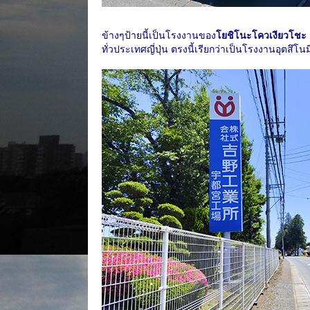
ข้างๆป้ายนี้เป็นโรงงานของ
โยชิโนะโควเงียวโชะ
ทั่วประเทศญี่ปุ่น ตรงนี้เรียกว่าเป็นโรงงานอุตสึโน