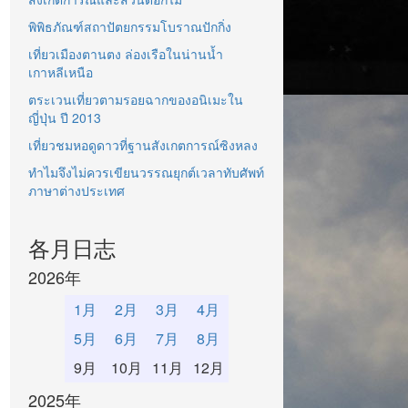
พิพิธภัณฑ์สถาปัตยกรรมโบราณปักกิ่ง
เที่ยวเมืองตานตง ล่องเรือในน่านน้ำ
เกาหลีเหนือ
ตระเวนเที่ยวตามรอยฉากของอนิเมะใน
ญี่ปุ่น ปี 2013
เที่ยวชมหอดูดาวที่ฐานสังเกตการณ์ซิงหลง
ทำไมจึงไม่ควรเขียนวรรณยุกต์เวลาทับศัพท์
ภาษาต่างประเทศ
各月日志
2026年
1月
2月
3月
4月
5月
6月
7月
8月
9月
10月
11月
12月
2025年