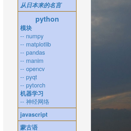
从日本来的名言
python
模块
-- numpy
-- matplotlib
-- pandas
-- manim
-- opencv
-- pyqt
-- pytorch
机器学习
-- 神经网络
javascript
蒙古语