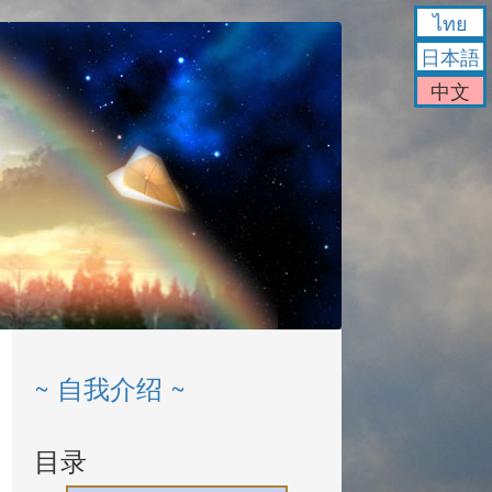
ไทย
日本語
中文
~ 自我介绍 ~
目录