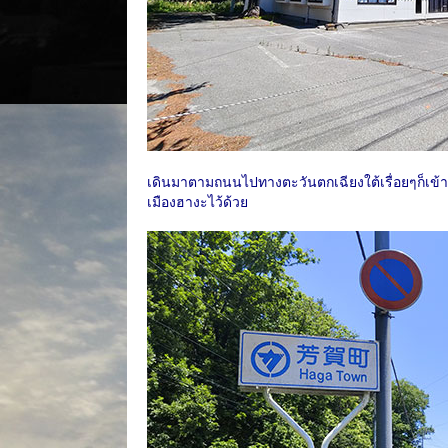
เดินมาตามถนนไปทางตะวันตกเฉียงใต้เรื่อยๆก็เข้าส
เมืองฮางะไว้ด้วย