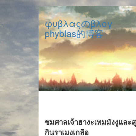
φυβλαςのβλογ
phyblas的博客
ชมศาลเจ้าฮางะเทมมังงูและ
กินราเมงเกลือ