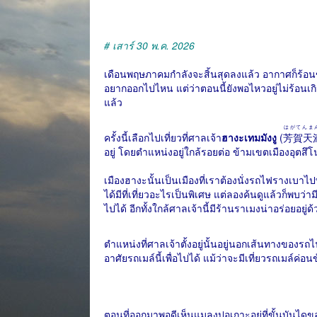
# เสาร์ 30 พ.ค. 2026
เดือนพฤษภาคมกำลังจะสิ้นสุดลงแล้ว อากาศก็ร้อนขึ้น
อยากออกไปไหน แต่ว่าตอนนี้ยังพอไหวอยู่ไม่ร้อนเก
แล้ว
はがてんま
ครั้งนี้เลือกไปเที่ยวที่ศาลเจ้า
ฮางะเทมมังงู
(
芳賀天
อยู่ โดยตำแหน่งอยู่ใกล้รอยต่อ ข้ามเขตเมืองอุตสึ
เมืองฮางะนั้นเป็นเมืองที่เราต้องนั่งรถไฟรางเบาไปท
ได้มีที่เที่ยวอะไรเป็นพิเศษ แต่ลองค้นดูแล้วก็พบว่า
ไปได้ อีกทั้งใกล้ศาลเจ้านี้มีร้านราเมงน่าอร่อยอยู
ตำแหน่งที่ศาลเจ้าตั้งอยู่นั้นอยู่นอกเส้นทางของรถไ
อาศัยรถเมล์นี้เพื่อไปได้ แม้ว่าจะมีเที่ยวรถเมล์ค่อน
ตอนที่ออกมาพอดีเห็นแมลงปอเกาะอยู่ที่ขั้นบันไดของต