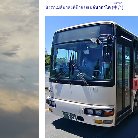
なかだい
นั่งรถเมล์มาลงที่ป้ายรถเมล์
นากาได
(
中台
)