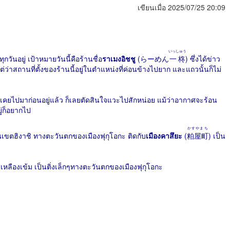
เขียนเมื่อ 2025/07/25 20:09
いっしゅう
ุกวันอยู่ เป้าหมายวันนี้คือร้านชื่อ
ราเมงอิชชู
(らーめん
一柊
) ซึ่งได้ข่าว
แต่ว่าสถานที่ตั้งของร้านนี้อยู่ในตำแหน่งที่ค่อนข้างไปยาก และแถวนั้นก็ไม่
่ไม่เคยไปมาก่อนอยู่แล้ว ก็เลยตัดสินใจแวะไปสักหน่อย แม้ว่าอากาศจะร้อน
ู่ก็อยากไป
かすやまち
่ในเขตฮิงาชิ ทางตะวันตกของเมืองฟุกุโอกะ ติดกับ
เมืองคาสึยะ
(
粕屋町
) เป็น
เหลืองเข้ม เป็นติ่งเล็กๆทางตะวันตกของเมืองฟุกุโอกะ