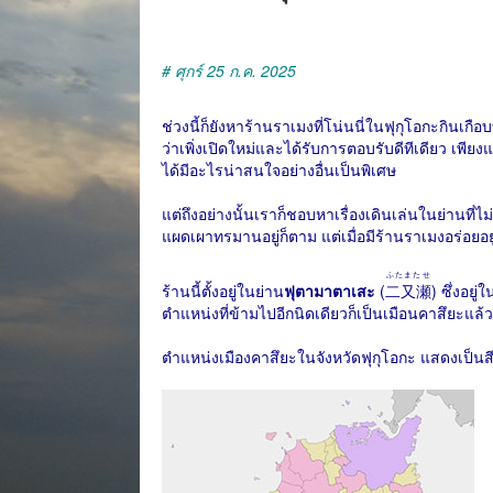
# ศุกร์ 25 ก.ค. 2025
ช่วงนี้ก็ยังหาร้านราเมงที่โน่นนี่ในฟุกุโอกะกินเกือบท
ว่าเพิ่งเปิดใหม่และได้รับการตอบรับดีทีเดียว เพียง
ได้มีอะไรน่าสนใจอย่างอื่นเป็นพิเศษ
แต่ถึงอย่างนั้นเราก็ชอบหาเรื่องเดินเล่นในย่านที
แผดเผาทรมานอยู่ก็ตาม แต่เมื่อมีร้านราเมงอร่อยอย
ふたまたせ
ร้านนี้ตั้งอยู่ในย่าน
ฟุตามาตาเสะ
(
二又瀬
) ซึ่งอยู
ตำแหน่งที่ข้ามไปอีกนิดเดียวก็เป็นเมือนคาสึยะแล้ว
ตำแหน่งเมืองคาสึยะในจังหวัดฟุกุโอกะ แสดงเป็นสี