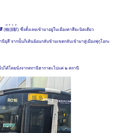
ゆすえき
สึ
(
柚須駅
) ซึ่งตั้งเลยเข้ามาอยู่ในเมืองคาสึยะนิดเดียว
ียุสึ จากนั้นก็เดินย้อนกลับข้ามเขตกลับเข้ามาสู่เมืองฟุกุโอกะ
 ไปได้โดยนั่งจากสถานีฮากาตะไปแค่ ๒ สถานี