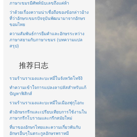
ภาษาเขมรมีศัพท์นับเลขถึงแค่ห้า
ว่าด้วยเรื่องความน่าเชื่อถือของข้อกล่าวอ้าง
ที่ว่าอักษรเขมรปัจจุบันพัฒนามาจากอักษร
ขอมไทย
ความสัมพันธ์การยืมคำและอักษรระหว่าง
ภาษาสยามกับภาษาเขมร (บทความแปล
สรุป)
推荐日志
รวมร้านราเมงและบะหมี่ในจังหวัดโทจิงิ
ทำความเข้าใจการแปลงลาปลัสสำหรับแก้
ปัญหาฟิสิกส์
รวมร้านราเมงและบะหมี่ในเมืองฟุกุโอกะ
ตัวอักษรกรีกและเปรียบเทียบการใช้งานใน
ภาษากรีกโบราณและกรีกสมัยใหม่
ที่มาของอักษรไทยและความเกี่ยวพันกับ
อักษรอื่นๆในตระกูลอักษรพราหมี