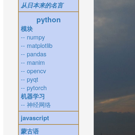
从日本来的名言
python
模块
-- numpy
-- matplotlib
-- pandas
-- manim
-- opencv
-- pyqt
-- pytorch
机器学习
-- 神经网络
javascript
蒙古语