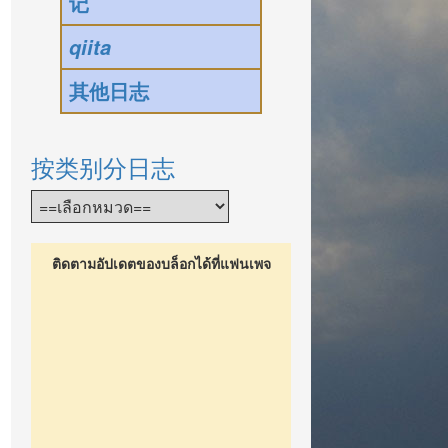
记
qiita
其他日志
按类别分日志
ติดตามอัปเดตของบล็อกได้ที่แฟนเพจ