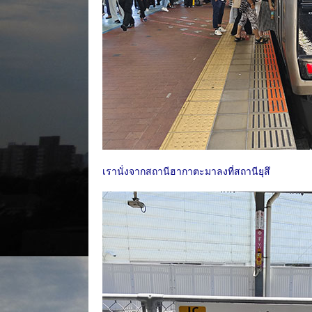
เรานั่งจากสถานีฮากาตะมาลงที่สถานียุสึ