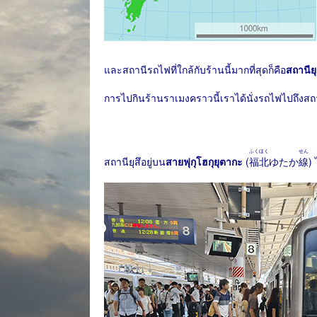
และสถานีรถไฟที่ใกล้กับร้านนี้มากที่สุดก็คือ
สถานียุ
การไปกินร้านราเมงคราวนี้เราได้นั่งรถไฟไปถึงสถาน
ふくほく
せん
สถานียุสึอยู่บน
สายฟุกุโฮกุยุตากะ
(
福北
ゆたか
線
)