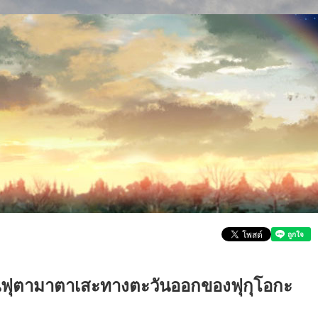
นฟุตามาตาเสะทางตะวันออกของฟุกุโอกะ