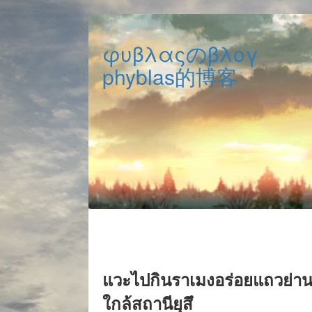
φυβλαςのβλογ
phyblas的博客
แวะไปกินราเมงอร่อยแถวย่า
ใกล้สถานียุสึ