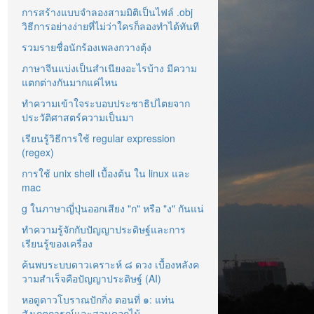
การสร้างแบบจำลองสามมิติเป็นไฟล์ .obj
วิธีการอย่างง่ายที่ไม่ว่าใครก็ลองทำได้ทันที
รวมรายชื่อนักร้องเพลงกวางตุ้ง
ภาษาจีนแบ่งเป็นสำเนียงอะไรบ้าง มีความ
แตกต่างกันมากแค่ไหน
ทำความเข้าใจระบอบประชาธิปไตยจาก
ประวัติศาสตร์ความเป็นมา
เรียนรู้วิธีการใช้ regular expression
(regex)
การใช้ unix shell เบื้องต้น ใน linux และ
mac
g ในภาษาญี่ปุ่นออกเสียง "ก" หรือ "ง" กันแน่
ทำความรู้จักกับปัญญาประดิษฐ์และการ
เรียนรู้ของเครื่อง
ค้นพบระบบดาวเคราะห์ ๘ ดวง เบื้องหลังค
วามสำเร็จคือปัญญาประดิษฐ์ (AI)
หอดูดาวโบราณปักกิ่ง ตอนที่ ๑: แท่น
สังเกตการณ์และสวนดอกไม้