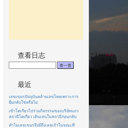
查看日志
最近
เลขเขมรปัจจุบันคล้ายเลขไทยเพราะการ
ยืมกลับใช่หรือไม่
เข้าโตเกียวไปร่วมกิจกรรมของบริษัทแถว
สถานีโตเกียว เดินเล่นในสถานีก่อนกลับ
ทำไมเลขเขมรจึงมีถึงเลขเก้าในขณะที่