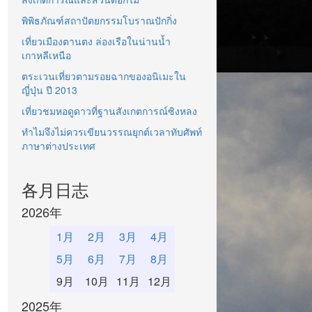
พิพิธภัณฑ์สถาปัตยกรรมโบราณปักกิ่ง
เที่ยวเมืองตานตง ล่องเรือในน่านน้ำ
เกาหลีเหนือ
ตระเวนเที่ยวตามรอยฉากของอนิเมะใน
ญี่ปุ่น ปี 2013
เที่ยวชมหอดูดาวที่ฐานสังเกตการณ์ซิงหลง
ทำไมจึงไม่ควรเขียนวรรณยุกต์เวลาทับศัพท์
ภาษาต่างประเทศ
各月日志
2026年
1月
2月
3月
4月
5月
6月
7月
8月
9月
10月
11月
12月
2025年