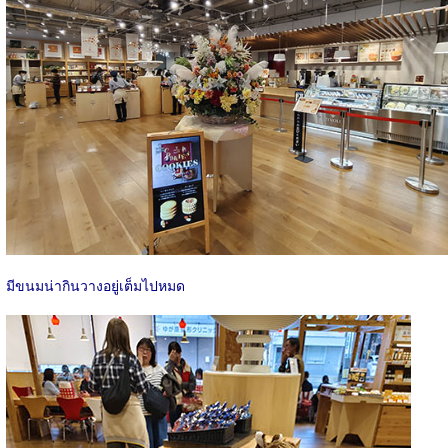
มีขนมน่ากินวางอยู่เต็มไปหมด