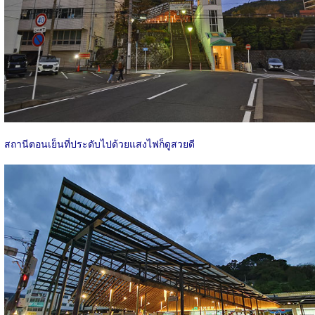
สถานีตอนเย็นที่ประดับไปด้วยแสงไฟก็ดูสวยดี