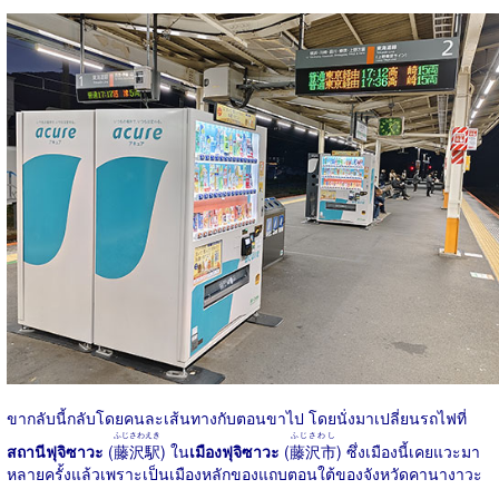
ขากลับนี้กลับโดยคนละเส้นทางกับตอนขาไป โดยนั่งมาเปลี่ยนรถไฟที่
ふじさわえき
ふじさわし
สถานีฟุจิซาวะ
(
藤沢駅
) ใน
เมืองฟุจิซาวะ
(
藤沢市
) ซึ่งเมืองนี้เคยแวะมา
หลายครั้งแล้วเพราะเป็นเมืองหลักของแถบตอนใต้ของจังหวัดคานางาวะ