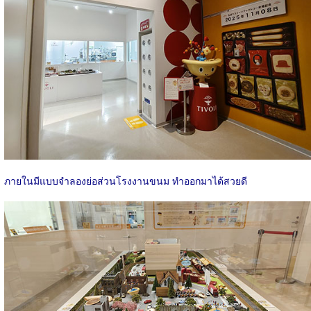
ภายในมีแบบจำลองย่อส่วนโรงงานขนม ทำออกมาได้สวยดี