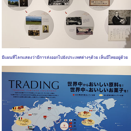
มีแผนที่โลกแสดงว่ามีการส่งออกไปยังประเทศต่างๆด้วย เห็นมีไทยอยู่ด้วย