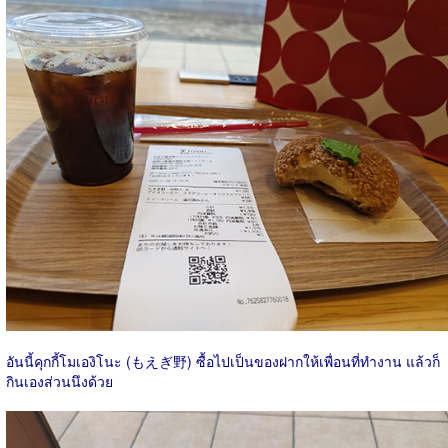
อันนี้คุกกี้โมเองิโนะ (もえぎ野) ซื้อไปเป็นของฝากให้เพื่อนที่ทำงาน แล้วก็
กินเองส่วนนึงด้วย