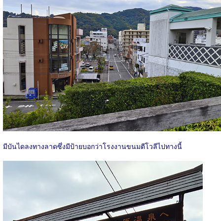
มีบันไดลงทางลาดซึ่งมีป้ายบอกว่าโรงงานขนมตีโวลีไปทางนี้