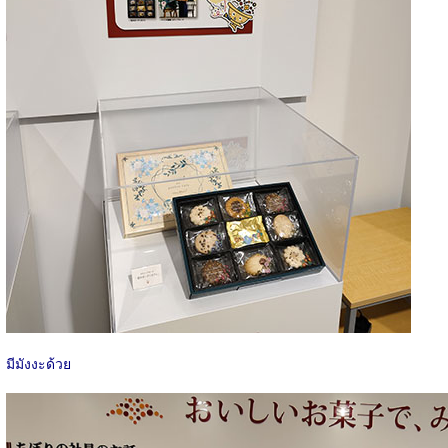
มีมังงะด้วย