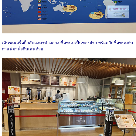
เดินชมเสร็จก็กลับลงมาข้างล่าง ซื้อขนมเป็นของฝาก พร้อมกับซื้อขนมกับ
กาแฟมานั่งกินเล่นด้วย