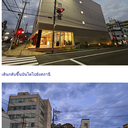
เดินกลับขึ้นบันไดไปยังสถานี