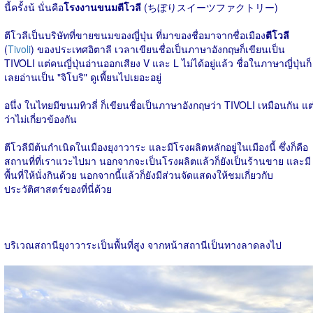
นี้ครั้งน้ นั่นคือ
โรงงานขนมตีโวลี
(ちぼりスイーツファクトリー)
ตีโวลีเป็นบริษัทที่ขายขนมของญี่ปุ่น ที่มาของชื่อมาจากชื่อเมือง
ตีโวลี
(
Tivoli
) ของประเทศอิตาลี เวลาเขียนชื่อเป็นภาษาอังกฤษก็เขียนเป็น
TIVOLI แต่คนญี่ปุ่นอ่านออกเสียง V และ L ไม่ได้อยู่แล้ว ชื่อในภาษาญี่ปุ่นก็
เลยอ่านเป็น "จิโบริ" ดูเพี้ยนไปเยอะอยู่
อนึ่ง ในไทยมีขนมทิวลี่ ก็เขียนชื่อเป็นภาษาอังกฤษว่า TIVOLI เหมือนกัน แต
ว่าไม่เกี่ยวข้องกัน
ตีโวลีมีต้นกำเนิดในเมืองยุงาวาระ และมีโรงผลิตหลักอยู่ในเมืองนี้ ซึ่งก็คือ
สถานที่ที่เราแวะไปมา นอกจากจะเป็นโรงผลิตแล้วก็ยังเป็นร้านขาย และมี
พื้นที่ให้นั่งกินด้วย นอกจากนี้แล้วก็ยังมีส่วนจัดแสดงให้ชมเกี่ยวกับ
ประวัติศาสตร์ของที่นี่ด้วย
บริเวณสถานียุงาวาระเป็นพื้นที่สูง จากหน้าสถานีเป็นทางลาดลงไป