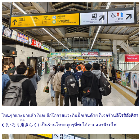
ไหนๆก็แวะมาแล้ว ก็เลยถือโอกาสแวะกินมื้อเย็นด้วย ก็เจอร้าน
อิโรริอังคิรา
あん
กุ
(いろり
庵
きらく) เป็นร้านโซบะถูกๆที่พบได้ตามสถานีรถไฟ