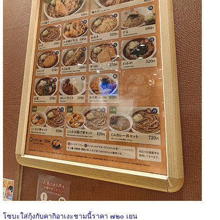
โซบะใส่กุ้งกับคากิอาเงะชามนี้ราคา ๗๒๐ เยน