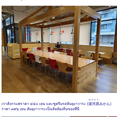
ゆがわら
เราสั่งกาแฟราคา ๔๔๐ เยน และชูครีมรสส้มยุงาวาระ (
湯河原
みかん)
ราคา ๓๙๖ เยน ส้มยุงาวาระเป็นส้มท้องถิ่นของที่นี่