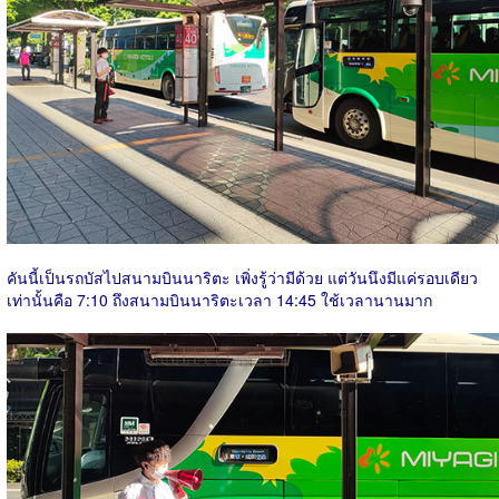
คันนี้เป็นรถบัสไปสนามบินนาริตะ เพิ่งรู้ว่ามีด้วย แต่วันนึงมีแค่รอบเดียว
เท่านั้นคือ 7:10 ถึงสนามบินนาริตะเวลา 14:45 ใช้เวลานานมาก