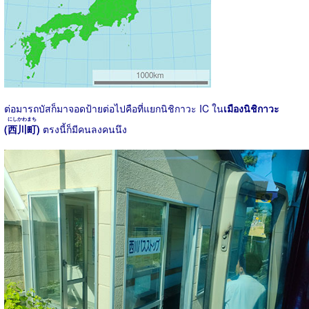
ต่อมารถบัสก็มาจอดป้ายต่อไปคือที่แยกนิชิกาวะ IC ใน
เมืองนิชิกาวะ
にしかわまち
(
西川町
)
ตรงนี้ก็มีคนลงคนนึง