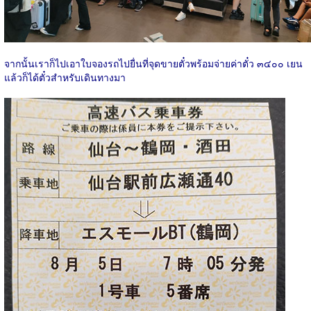
จากนั้นเราก็ไปเอาใบจองรถไปยื่นที่จุดขายตั๋วพร้อมจ่ายค่าตั๋ว ๓๔๐๐ เยน
แล้วก็ได้ตั๋วสำหรับเดินทางมา