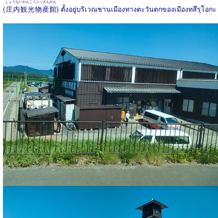
しょうないかんこうぶっさんかん
(
庄内観光物産館
) ตั้งอยู่บริเวณชานเมืองทางตะวันตกของเมืองทสึรุโอกะ