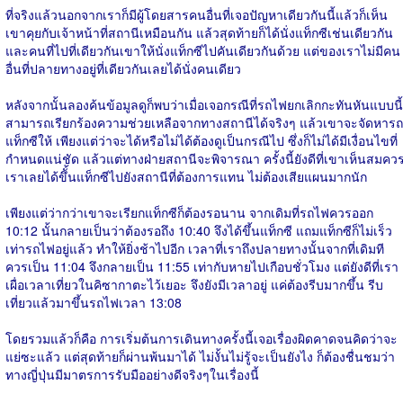
ที่จริงแล้วนอกจากเราก็มีผู้โดยสารคนอื่นที่เจอปัญหาเดียวกันนี้แล้วก็เห็น
เขาคุยกับเจ้าหน้าที่สถานีเหมือนกัน แล้วสุดท้ายก็ได้นั่งแท็กซีเช่นเดียวกัน
และคนที่ไปที่เดียวกันเขาให้นั่งแท็กซีไปคันเดียวกันด้วย แต่ของเราไม่มีคน
อื่นที่ปลายทางอยู่ที่เดียวกันเลยได้นั่งคนเดียว
หลังจากนั้นลองค้นข้อมูลดูก็พบว่าเมื่อเจอกรณีที่รถไฟยกเลิกกะทันหันแบบนี้
สามารถเรียกร้องความช่วยเหลือจากทางสถานีได้จริงๆ แล้วเขาจะจัดหารถ
แท็กซีให้ เพียงแต่ว่าจะได้หรือไม่ได้ต้องดูเป็นกรณีไป ซึ่งก็ไม่ได้มีเงื่อนไขที่
กำหนดแน่ชัด แล้วแต่ทางฝ่ายสถานีจะพิจารณา ครั้งนี้ยังดีที่เขาเห็นสมคว
เราเลยได้ขึั้นแท็กซีไปยังสถานีที่ต้องการแทน ไม่ต้องเสียแผนมากนัก
เพียงแต่ว่ากว่าเขาจะเรียกแท็กซีก็ต้องรอนาน จากเดิมที่รถไฟควรออก
10:12 นั้นกลายเป็นว่าต้องรอถึง 10:40 จึงได้ขึ้นแท็กซี แถมแท็กซีก็ไม่เร็ว
เท่ารถไฟอยู่แล้ว ทำให้ยิ่งช้าไปอีก เวลาที่เราถึงปลายทางนั้นจากที่เดิมที
ควรเป็น 11:04 จึงกลายเป็น 11:55 เท่ากับหายไปเกือบชั่วโมง แต่ยังดีที่เรา
เผื่อเวลาเที่ยวในคิซากาตะไว้เยอะ จึงยังมีเวลาอยู่ แค่ต้องรีบมากขึ้น รีบ
เที่ยวแล้วมาขึ้นรถไฟเวลา 13:08
โดยรวมแล้วก็คือ การเริ่มต้นการเดินทางครั้งนี้เจอเรื่องผิดคาดจนคิดว่าจะ
แย่ซะแล้ว แต่สุดท้ายก็ผ่านพ้นมาได้ ไม่งั้นไม่รู้จะเป็นยังไง ก็ต้องชื่นชมว่า
ทางญี่ปุ่นมีมาตรการรับมืออย่างดีจริงๆในเรื่องนี้