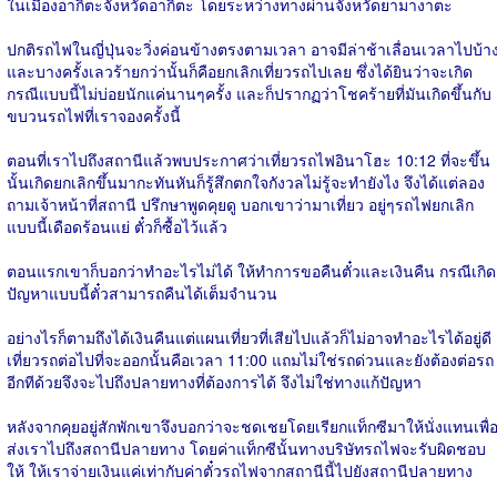
ในเมืองอากิตะจังหวัดอากิตะ โดยระหว่างทางผ่านจังหวัดยามางาตะ
ปกติรถไฟในญี่ปุ่นจะวิ่งค่อนข้างตรงตามเวลา อาจมีล่าช้าเลื่อนเวลาไปบ้า
และบางครั้งเลวร้ายกว่านั้นก็คือยกเลิกเที่ยวรถไปเลย ซึ่งได้ยินว่าจะเกิด
กรณีแบบนี้ไม่บ่อยนักแค่นานๆครั้ง และก็ปรากฏว่าโชคร้ายที่มันเกิดขึ้นกับ
ขบวนรถไฟที่เราจองครั้งนี้
ตอนที่เราไปถึงสถานีแล้วพบประกาศว่าเที่ยวรถไฟอินาโฮะ 10:12 ที่จะขึ้น
นั้นเกิดยกเลิกขึ้นมากะทันหันก็รู้สึกตกใจกังวลไม่รู้จะทำยังไง จึงได้แต่ลอง
ถามเจ้าหน้าที่สถานี ปรึกษาพูดคุยดู บอกเขาว่ามาเที่ยว อยู่ๆรถไฟยกเลิก
แบบนี้เดือดร้อนแย่ ตั๋วก็ซื้อไว้แล้ว
ตอนแรกเขาก็บอกว่าทำอะไรไม่ได้ ให้ทำการขอคืนตั๋วและเงินคืน กรณีเกิด
ปัญหาแบบนี้ตั๋วสามารถคืนได้เต็มจำนวน
อย่างไรก็ตามถึงได้เงินคืนแต่แผนเที่ยวที่เสียไปแล้วก็ไม่อาจทำอะไรได้อยู่ดี
เที่ยวรถต่อไปที่จะออกนั้นคือเวลา 11:00 แถมไม่ใช่รถด่วนและยังต้องต่อรถ
อีกทีด้วยจึงจะไปถึงปลายทางที่ต้องการได้ จึงไม่ใช่ทางแก้ปัญหา
หลังจากคุยอยู่สักพักเขาจึงบอกว่าจะชดเชยโดยเรียกแท็กซีมาให้นั่งแทนเพื่
ส่งเราไปถึงสถานีปลายทาง โดยค่าแท็กซีนั้นทางบริษัทรถไฟจะรับผิดชอบ
ให้ ให้เราจ่ายเงินแค่เท่ากับค่าตั๋วรถไฟจากสถานีนี้ไปยังสถานีปลายทาง