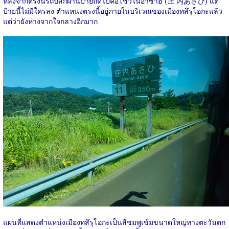
หลังจากตรงนี้รถบัสก็ผ่านป้ายถัดไปคือโชวไนอาซาฮิ (
庄内
あさひ) แต่
ป้ายนี้ไม่มีใครลง ตำแหน่งตรงนี้อยู่ภายในบริเวณของเมืองทสึรุโอกะแล้ว
แต่ว่ายังห่างจากใจกลางอีกมาก
แผนที่แสดงตำแหน่งเมืองทสึรุโอกะเป็นสีชมพูเข้มขนาดใหญ่ทางตะวันตก