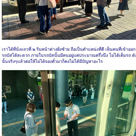
เราได้ที่นั่งแถวที่ ๒ ริมหน้าต่างฝั่งซ้าย ถือเป็นตำแหน่งที่ดี เห็นคนที่เข้าออก
รถบัสได้สะดวก ภายในรถบัสนั้นมีคนอยู่แค่ประมาณครึ่งนึง ไม่ได้เต็มรถ ดั
นั้นจริงๆแล้วต่อให้ไม่ได้จองตั๋วมาก็คงไม่ได้มีปัญหาอะไร