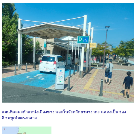
แผนที่แสดงตำแหน่งเมืองซางาเอะในจังหวัดยามางาตะ แสดงเป็นช่อง
สีชมพูเข้มตรงกลาง