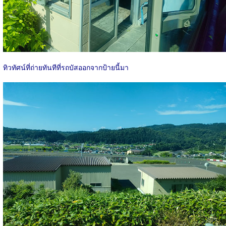
ทิวทัศน์ที่ถ่ายทันทีที่รถบัสออกจากป้ายนี้มา