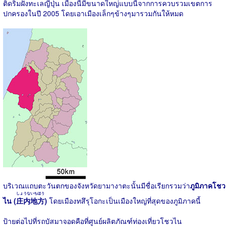
ติดริมฝั่งทะเลญี่ปุ่น เมืองนี้มีขนาดใหญ่แบบนี้จากการควบรวมเขตการ
ปกครองในปี 2005 โดยเอาเมืองเล็กๆข้างๆมารวมกันให้หมด
บริเวณแถบตะวันตกของจังหวัดยามางาตะนั้นมีชื่อเรียกรวมว่า
ภูมิภาคโชว
しょうないちほう
ไน (
庄内地方
)
โดยเมืองทสึรุโอกะเป็นเมืองใหญ่ที่สุดของภูมิภาคนี้
ป้ายต่อไปที่รถบัสมาจอดคือที่ศูนย์ผลิตภัณฑ์ท่องเที่ยวโชวไน