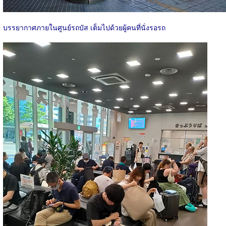
บรรยากาศภายในศูนย์รถบัส เต็มไปด้วยผู้คนที่นั่งรอรถ