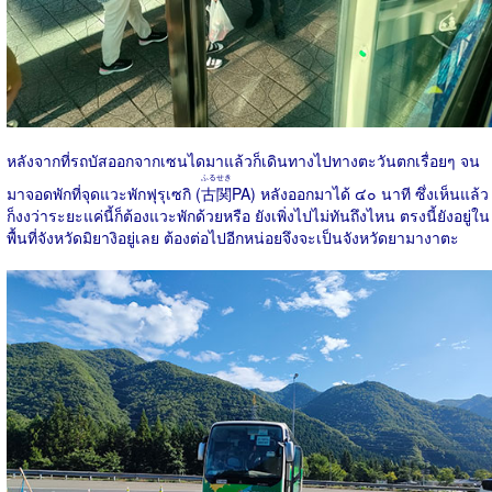
หลังจากที่รถบัสออกจากเซนไดมาแล้วก็เดินทางไปทางตะวันตกเรื่อยๆ จน
ふるせき
มาจอดพักที่จุดแวะพักฟุรุเซกิ (
古関
PA) หลังออกมาได้ ๔๐ นาที ซึ่งเห็นแล้ว
ก็งงว่าระยะแค่นี้ก็ต้องแวะพักด้วยหรือ ยังเพิ่งไปไม่ทันถึงไหน ตรงนี้ยังอยู่ใน
พื้นที่จังหวัดมิยางิอยู่เลย ต้องต่อไปอีกหน่อยจึงจะเป็นจังหวัดยามางาตะ