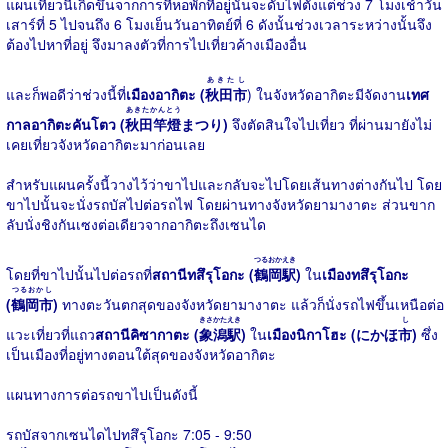
แผนเที่ยวนี้เกิดขึ้นจากการที่หอพักที่อยู่นั้นจะดับไฟตั้งแต่ช่วง 7 โมงเช้าวัน
เสาร์ที่ 5 ไปจนถึง 6 โมงเย็นวันอาทิตย์ที่ 6 ดังนั้นช่วงเวลาระหว่างนั้นจึง
ต้องไปหาที่อยู่ จึงมาลงตัวที่การไปเที่ยวค้างเมืองอื่น
あきたし
และก็พอดีว่าช่วงนี้ที่
เมืองอากิตะ (
秋田市
) ในจังหวัดอากิตะมีจัดงาน
เทศ
あきたかんとう
กาลอากิตะคันโตว (
秋田竿燈
まつり)
จึงตัดสินใจไปเที่ยว ที่ผ่านมายังไม่
เคยเที่ยวจังหวัดอากิตะมาก่อนเลย
สำหรับแผนครั้งนี้วางไว้ว่าขาไปและกลับจะไปโดยเส้นทางต่างกันไป โดย
ขาไปนั้นจะนั่งรถบัสไปต่อรถไฟ โดยผ่านทางจังหวัดยามางาตะ ส่วนขาก
ลับนั่งชิงกันเซงต่อเดียวจากอากิตะถึงเซนได
つるおかえき
โดยที่ขาไปนั้นไปต่อรถที่
สถานีทสึรุโอกะ (
鶴岡駅
)
ใน
เมืองทสึรุโอกะ
つるおかし
(
鶴岡市
)
ทางตะวันตกสุดของจังหวัดยามางาตะ แล้วก็นั่งรถไฟขึ้นเหนือต่อ
きさかたえき
し
แวะเที่ยวที่แถว
สถานีคิซากาตะ (
象潟駅
)
ใน
เมืองนิกาโฮะ (にかほ
市
)
ซึ่ง
เป็นเมืองที่อยู่ทางตอนใต้สุดของจังหวัดอากิตะ
แผนทางการต่อรถขาไปเป็นดังนี้
รถบัสจากเซนไดไปทสึรุโอกะ 7:05 - 9:50