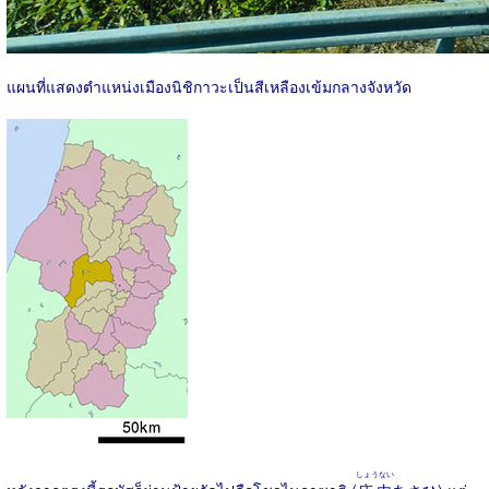
แผนที่แสดงตำแหน่งเมืองนิชิกาวะเป็นสีเหลืองเข้มกลางจังหวัด
しょうない