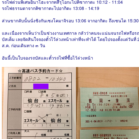
รถไฟด่วนพิเศษอินาโฮะจากทสึรุโอกะไปคิซากาตะ 10:12 - 11:04
รถไฟธรรมดาจากคิซากาตะไปอากิตะ 13:08 - 14:19
ส่วนขากลับนั้นนั่งชิงกันเซงโคมาจิรอบ 13:06 จากอากิตะ ถึงเซนได 15:30
และเนื่องจากเห็นว่าเป็นช่วงงานเทศกาล กลัวว่าคนจะแน่นจนรถไฟหรือร
บัสเต็ม เลยจัดสินใจจองตั๋วไว้ล่วงหน้าเท่าที่จะทำได้ โดยไปจองตั้งแต่วันที่ 
ส.ค. ก่อนเดินทาง ๓ วัน
อันนี้เป็นใบจองรถบัสและตั๋วรถไฟที่ซื้อไว้ล่วงหน้า