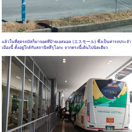
แล้วในที่สุดรถบัสก็มาจอดที่ป้ายเอสมอล (エスモール) ซึ่งเป็นท่ารถประจำ
เมืองนี้ ตั้งอยู่ใกล้กับสถานีทสึรุโอกะ จากตรงนี้เดินไปนิดเดียว