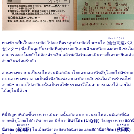
せんだいこうそく
ทางซ้ายเป็นใบจองรถบัส ไปจองที่ตรงศูนย์รถบัสเร็วเซนได (
仙台高速
バス
センター) ซึ่งเป็นจุดขึ้นรถบัสที่อยู่ทางตะวันตกเฉียงเหนือของสถานีเซนได
สามารถจองโดยยังไม่ต้องจ่ายเงิน แล้วพอถึงวันออกเดินทางก็เอามายื่นแล้ว
จ่ายเงินพร้อมรับตั๋ว
ส่วนทางขวาบนเป็นรถไฟด่วนพิเศษอินาโฮะจากสถานีทสึรุโอกะไปคิซากะ
ตะ และทางขวาล่างเป็นตั๋วชิงกันเซงจากอากิตะกลับเซนได สำหรับรถไฟ
จากคิซากาตะไปอากิตะนั้นเป็นรถไฟธรรมดาจึงไม่สามารถจองได้ เลยไม่
ได้อยู่ในนี้ด้วย
ทีนี้ปัญหาที่เกิดขึ้นระหว่างเดินทางนั้นเกิดจากขบวนรถไฟด่วนพิเศษที่นั่ง
จากทสึรุโอกะไปยังคิซากาตะ มีชื่อว่า
อินาโฮะ (いなほ)
วิ่งอยู่ระหว่าง
สถาน
にいがたえき
あきたえき
นีงาตะ (
新潟駅
)
ในเมืองนีงาตะจังหวัดนีงาตะและ
สถานีอากิตะ (
秋田駅
)