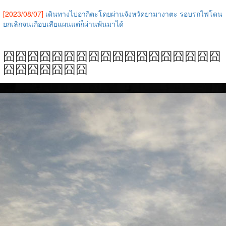
[2023/08/07]
เดินทางไปอากิตะโดยผ่านจังหวัดยามางาตะ รอบรถไฟโดน
ยกเลิกจนเกือบเสียแผนแต่ก็ผ่านพ้นมาได้
囧囧囧囧囧囧囧囧囧囧囧囧囧囧囧囧囧囧
囧囧囧囧囧囧囧