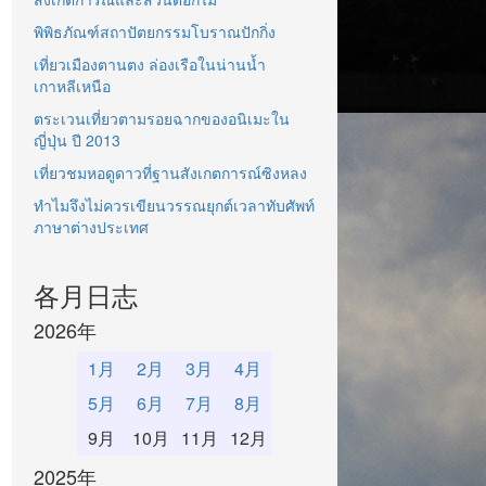
พิพิธภัณฑ์สถาปัตยกรรมโบราณปักกิ่ง
เที่ยวเมืองตานตง ล่องเรือในน่านน้ำ
เกาหลีเหนือ
ตระเวนเที่ยวตามรอยฉากของอนิเมะใน
ญี่ปุ่น ปี 2013
เที่ยวชมหอดูดาวที่ฐานสังเกตการณ์ซิงหลง
ทำไมจึงไม่ควรเขียนวรรณยุกต์เวลาทับศัพท์
ภาษาต่างประเทศ
各月日志
2026年
1月
2月
3月
4月
5月
6月
7月
8月
9月
10月
11月
12月
2025年