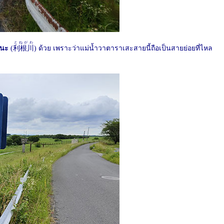
とねがわ
เนะ
(
利根川
) ด้วย เพราะว่าแม่น้ำวาตาราเสะสายนี้ถือเป็นสายย่อยที่ไหล