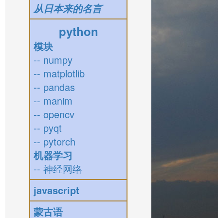
从日本来的名言
python
模块
-- numpy
-- matplotlib
-- pandas
-- manim
-- opencv
-- pyqt
-- pytorch
机器学习
-- 神经网络
javascript
蒙古语