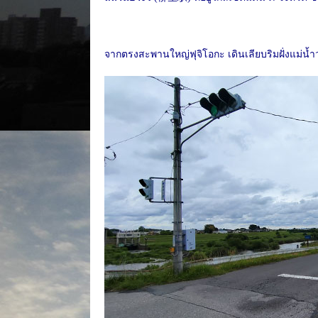
จากตรงสะพานใหญ่ฟุจิโอกะ เดินเลียบริมฝั่งแม่