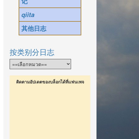
记
qiita
其他日志
按类别分日志
ติดตามอัปเดตของบล็อกได้ที่แฟนเพจ