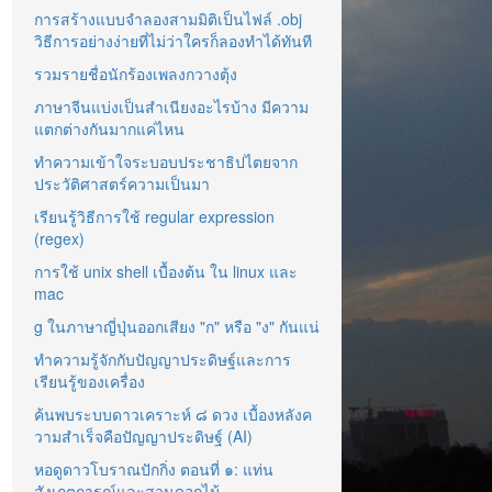
การสร้างแบบจำลองสามมิติเป็นไฟล์ .obj
วิธีการอย่างง่ายที่ไม่ว่าใครก็ลองทำได้ทันที
รวมรายชื่อนักร้องเพลงกวางตุ้ง
ภาษาจีนแบ่งเป็นสำเนียงอะไรบ้าง มีความ
แตกต่างกันมากแค่ไหน
ทำความเข้าใจระบอบประชาธิปไตยจาก
ประวัติศาสตร์ความเป็นมา
เรียนรู้วิธีการใช้ regular expression
(regex)
การใช้ unix shell เบื้องต้น ใน linux และ
mac
g ในภาษาญี่ปุ่นออกเสียง "ก" หรือ "ง" กันแน่
ทำความรู้จักกับปัญญาประดิษฐ์และการ
เรียนรู้ของเครื่อง
ค้นพบระบบดาวเคราะห์ ๘ ดวง เบื้องหลังค
วามสำเร็จคือปัญญาประดิษฐ์ (AI)
หอดูดาวโบราณปักกิ่ง ตอนที่ ๑: แท่น
สังเกตการณ์และสวนดอกไม้