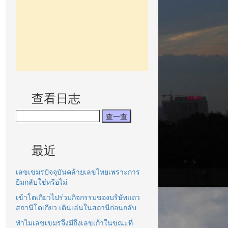
查看日志
最近
เลขเขมรปัจจุบันคล้ายเลขไทยเพราะการ
ยืมกลับใช่หรือไม่
เข้าโตเกียวไปร่วมกิจกรรมของบริษัทแถว
สถานีโตเกียว เดินเล่นในสถานีก่อนกลับ
ทำไมเลขเขมรจึงมีถึงเลขเก้าในขณะที่