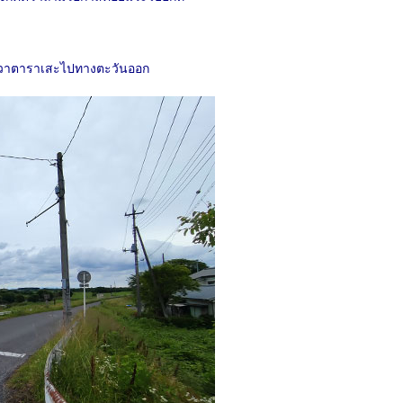
น้ำวาตาราเสะไปทางตะวันออก