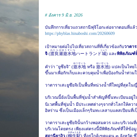
# อังคาร 9 มิ.ย. 2026
บันทึกการเที่ยวแถวสถานีฟุจิโอกะต่อจากตอนที่แล้
https://phyblas.hinaboshi.com/20260609
เป้าหมายต่อไปไปเที่ยวสถานที่ที่เกี่ยวข้องกับ
วาตารา
わたらせゆうすいち
じょう
จิ
(
渡良瀬遊水地
ハートランド
城
) และ
พิพิธภัณฑ์พ
ゆうすいち
ゆいすいち
คำว่า "ยูซึยจิ"​ (
遊水地
หรือ
遊水池
) แปลเป็นไทยได้
ขึ้นมาเพื่อกักเก็บและควบคุมน้ำเพื่อป้องกันน้ำท่ว
วาตาราเสะยูซึยจิเป็นพื้นที่หน่วงน้ำที่ใหญ่ที่สุดในญี่
บริเวณนี้ยังเป็นพื้นที่ชุ่มน้ำสำคัญที่ขึ้นทะเบียน
นิเวศพื้นที่ชุ่มน้ำ มีประเทศต่างๆจากทั่วโลกให้คว
อิหร่าน ซึ่งเป็นเมืองเล็กๆริมทะเลสาบแคสเปียนที่เ
วาตาราเสะยูซึยจินั้นกว้างพอสมควร และบริเวณที่เ
บริเวณโดยตรง เพียงแต่ตรงนี้มีพิพิธภัณฑ์ที่ให้ข้อมูล
やぎゅうえき
สถานียางิว
(
柳生駅
) ที่อยู่ใกล้เขตแดน ๓ จังหวัด ซ