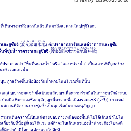
แก้ไขล่าสุด 2026/06/25 20:20
วที่เดินทางมาถึงสถานีแล้วเดินมาถึงสะพานใหญ่ฟุจิโอกะ
わたらせゆうすいち
เสะยูซึยจิ
(
渡良瀬遊水地
) คือ
ปราสาทฮาร์ตแลนด์วาตาราเสะยูซึย
わたらせゆうすいちすいちしっちしりょうかん
ื้นที่ชุ่มน้ำวาตาราเสะยูซึยจิ
(
渡良瀬遊水地湿地資料館
)
ประมาณว่า "พื้นที่หน่วงน้ำ" หรือ "แอ่งหน่วงน้ำ" เป็นสถานที่ที่ถูกสร้าง
มในบริเวณแถวนั้น
ปุ่น ถูกสร้างขึ้นเพื่อป้องกันน้ำท่วมในบริเวณพื้นที่นั้น
อยู่ในอนุสัญญารอมแซร์ ซึ่งเป็นอนุสัญญาเพื่อความร่วมมือในการอนุรักษ์ระบบ
rāmsar
ามร่วมมือ ที่มาของชื่ออนุสัญญานี้มาจากชื่อเมืองรอมแซร์ (
رامسر
) ประเทศ
ป็นสถานที่จัดงานประชุมซึ่งเป็นจุดเริ่มต้นของอนุสัญญา
รามาเดินคราวนี้เป็นแค่ชายขอบทางเหนือของพื้นที่ ไม่ได้เดินเข้าไปใน
เกี่ยวกับที่นี่อยู่ก็เลยได้แวะ แต่ถ้าจะไปเดินแถวแอ่งน้ำน่าจะต้องไปลงที่
ึ่งก็คิดว่าถ้ามีโอกาสค่อยแวะไปอีกที