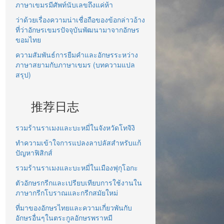
ภาษาเขมรมีศัพท์นับเลขถึงแค่ห้า
ว่าด้วยเรื่องความน่าเชื่อถือของข้อกล่าวอ้าง
ที่ว่าอักษรเขมรปัจจุบันพัฒนามาจากอักษร
ขอมไทย
ความสัมพันธ์การยืมคำและอักษรระหว่าง
ภาษาสยามกับภาษาเขมร (บทความแปล
สรุป)
推荐日志
รวมร้านราเมงและบะหมี่ในจังหวัดโทจิงิ
ทำความเข้าใจการแปลงลาปลัสสำหรับแก้
ปัญหาฟิสิกส์
รวมร้านราเมงและบะหมี่ในเมืองฟุกุโอกะ
ตัวอักษรกรีกและเปรียบเทียบการใช้งานใน
ภาษากรีกโบราณและกรีกสมัยใหม่
ที่มาของอักษรไทยและความเกี่ยวพันกับ
อักษรอื่นๆในตระกูลอักษรพราหมี