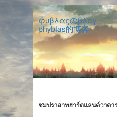
φυβλαςのβλογ
phyblas的博客
ชมปราสาทฮาร์ตแลนด์วาตาราเ