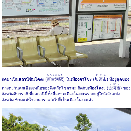
しんこがえき
かぞし
ถัดมาเป็น
สถานีชินโคงะ
(
新古河駅
) ใน
เมืองคาโซะ
(
加須市
) ที่อยู่สุดของ
こがし
ทางตะวันตกเฉียงเหนือของจังหวัดไซตามะ ติดกับ
เมืองโคงะ
(
古河市
) ของ
จังหวัดอิบารากิ ชื่อสถานีนี้ตั้งชื่อตามเมืองโคงะเพราะอยู่ใกล้เส้นแบ่ง
จังหวัด ข้ามแม่น้ำวาตาราเสะไปก็เป็นเมืองโคงะแล้ว