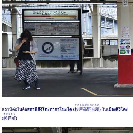
すぎとたかのだいえき
สถานีต่อไปคือ
สถานีสึงิโตะทากาโนะได
(
杉戸高野台駅
) ใน
เมืองสึงิโตะ
すぎとまち
(
杉戸町
)