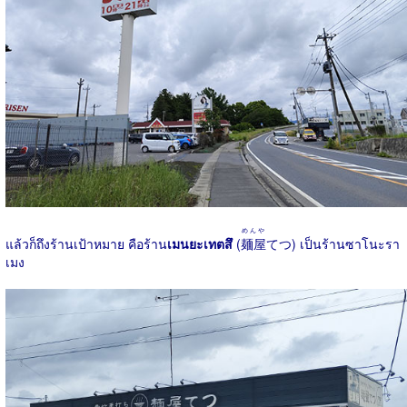
めんや
แล้วก็ถึงร้านเป้าหมาย คือร้าน
เมนยะเทตสึ
(
麺屋
てつ) เป็นร้านซาโนะรา
เมง