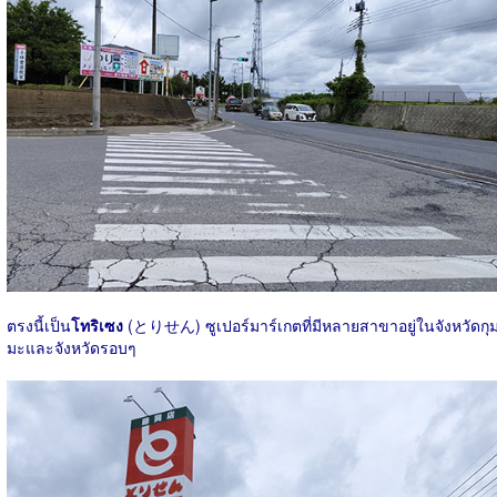
ตรงนี้เป็น
โทริเซง
(とりせん) ซูเปอร์มาร์เกตที่มีหลายสาขาอยู่ในจังหวัดกุ
มะและจังหวัดรอบๆ