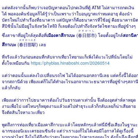
แต่หลังจากนั้นก็พบว่าเจอปัญหาตอนไปกดเงินที่ตู้ ATM ไม่สามารถกดเงิน
ได้ พอลองค้นข้อมูลก็ได้รู้ว่าเป็นเพราะว่าใบอนุญาตเก่าหมดอายุ ต้องนำ
บัตรใหม่ไปทำเรื่องที่ธนาคาร แต่ปัญหาก็คือธนาคารที่ใช้อยู่ คือธนาคารมิ
สึบิชินั้นไม่มีอยู่ในจังหวัดโทจิงิ ก็เลยต้องไปทำถึงจังหวัดไซตามะที่อยู่ข้างๆ
かすかべし
ซึ่งสาขาที่อยู่ใกล้สุดคือที่
เมืองคาสึกาเบะ
(
春日部市
) โดยตั้งอยู่ใกล้
สถานีค
かすかべえき
สึกาเบะ
(
春日部駅
) เลย
ที่จริงแล้ววันก่อนตอนที่กลับจากเที่ยวโทยามะก็เพิ่งได้แวะไปที่นั่นโดยไม่
ตั้งใจเหมือนกัน
https://phyblas.hinaboshi.com/20260514
แต่ว่าตอนนั้นแค่ลงไปเปลี่ยนรถไฟ ไม่ได้ออกนอกสถานีเลย แต่ครั้งนี้ได้ออ
จากสถานีด้วย เพียงแต่ก็ไม่ได้ทำอะไรนอกจากแวะธนาคารที่อยู่ข้างๆสถาน
แล้วก็กลับ
เพียงแต่ว่าการไปธนาคารต้องไปวันธรรมดาเท่านั้น จึงต้องอุตส่าห์ลาหยุด
งานเพื่อไป แต่ไหนๆก็หยุดงานแล้วแค่ไปทำธุระแล้วก็กลับเลยก็น่าเสียดาย
จึงตัดสินใจหาแวะเที่ยว
พูดถึงการท่องเที่ยวเมืองคาสึกาเบะแล้วโดยหลักๆแล้วท่นี่มีชื่อเสียงในฐานะ
ฉากของอนิเมะเครยอนชินจัง แต่ว่าเราเองก็ไม่ได้เคยมีโอกาสได้ดูเรื่องนี้
มากเท่าไหร่ จึงไม่ได้ถึงกับว่าสนใจอยากจะไปตามรอยอะไร ดังนั้นจึงเลือกที