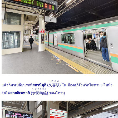
くきえき
แล้วก็มาเปลี่ยนรถที่
สถานีคุกิ
(
久喜駅
) ในเมืองคุกิจังหวัดไซตามะ ไปนั่ง
いせさきせん
รถไฟ
สายอิเซซากิ
(
伊勢崎線
) ของโทวบุ