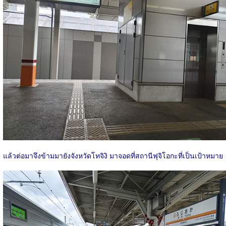
แล้วต่อมาจึงข้ามมายังจังหวัดโทจิงิ มาจอดที่สถานีฟุจิโอกะที่เป็นเป้าหมาย