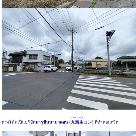
まるしんなま
ตรงโน้นเป็นบริษัท
มารุชินนามาคอน
(
丸新生
コン) ที่ทำคอนกรีต