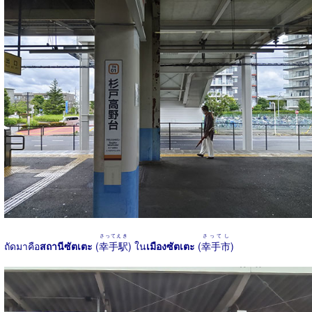
さってえき
さってし
ถัดมาคือ
สถานีซัตเตะ
(
幸手駅
) ใน
เมืองซัตเตะ
(
幸手市
)