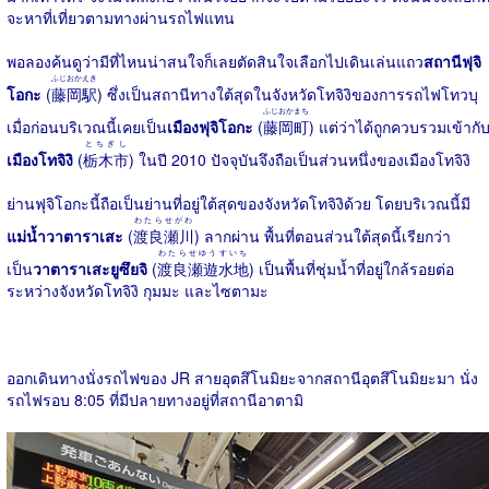
จะหาที่เที่ยวตามทางผ่านรถไฟแทน
พอลองค้นดูว่ามีที่ไหนน่าสนใจก็เลยตัดสินใจเลือกไปเดินเล่นแถว
สถานีฟุจิ
ふじおかえき
โอกะ
(
藤岡駅
) ซึ่งเป็นสถานีทางใต้สุดในจังหวัดโทจิงิของการรถไฟโทวบุ
ふじおかまち
เมื่อก่อนบริเวณนี้เคยเป็น
เมืองฟุจิโอกะ
(
藤岡町
) แต่ว่าได้ถูกควบรวมเข้ากั
とちぎし
เมืองโทจิงิ
(
栃木市
) ในปี 2010 ปัจจุบันจึงถือเป็นส่วนหนึ่งของเมืองโทจิงิ
ย่านฟุจิโอกะนี้ถือเป็นย่านที่อยู่ใต้สุดของจังหวัดโทจิงิด้วย โดยบริเวณนี้มี
わたらせがわ
แม่น้ำวาตาราเสะ
(
渡良瀬川
) ลากผ่าน พื้นที่ตอนส่วนใต้สุดนี้เรียกว่า
わたらせゆうすいち
เป็น
วาตาราเสะยูซึยจิ
(
渡良瀬遊水地
) เป็นพื้นที่ชุ่มน้ำที่อยู่ใกล้รอยต่อ
ระหว่างจังหวัดโทจิงิ กุมมะ และไซตามะ
ออกเดินทางนั่งรถไฟของ JR สายอุตสึโนมิยะจากสถานีอุตสึโนมิยะมา นั่ง
รถไฟรอบ 8:05 ที่มีปลายทางอยู่ที่สถานีอาตามิ