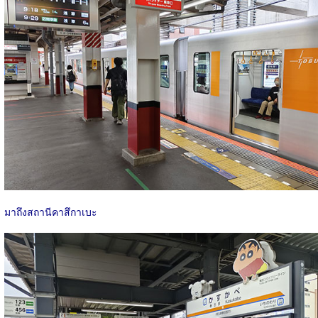
มาถึงสถานีคาสึกาเบะ