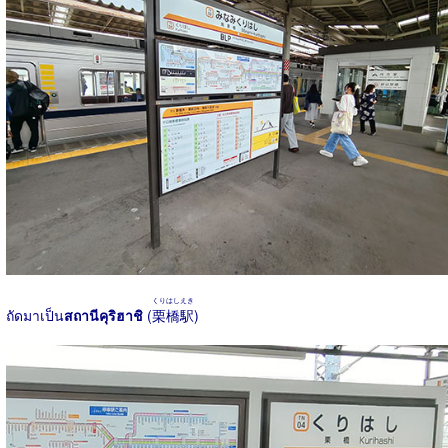
くりはしえき
ถัดมาเป็น
สถานีคุริฮาชิ
(
栗橋駅
)