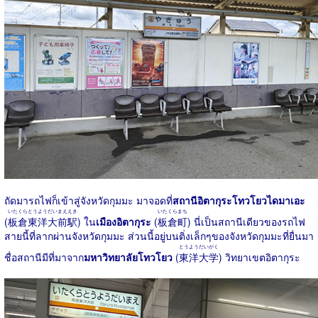
ถัดมารถไฟก็เข้าสู่จังหวัดกุมมะ มาจอดที่
สถานีอิตากุระโทวโยวไดมาเอะ
いたくらとうようだいまええき
いたくらまち
(
板倉東洋大前駅
) ใน
เมืองอิตากุระ
(
板倉町
) นี่เป็นสถานีเดียวของรถไฟ
สายนี้ที่ลากผ่านจังหวัดกุมมะ ส่วนนี้อยู่บนติ่งเล็กๆของจังหวัดกุมมะที่ยื่นมา
とうようだいがく
ชื่อสถานีมีที่มาจาก
มหาวิทยาลัยโทวโยว
(
東洋大学
) วิทยาเขตอิตากุระ