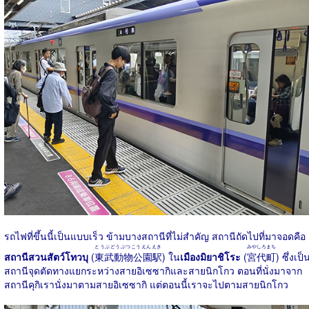
รถไฟที่ขึ้นนี้เป็นแบบเร็ว ข้ามบางสถานีที่ไม่สำคัญ สถานีถัดไปที่มาจอดคือ
とうぶどうぶつこうえんえき
みやしろまち
สถานีสวนสัตว์โทวบุ
(
東武動物公園駅
) ใน
เมืองมิยาชิโระ
(
宮代町
) ซึ่งเป็
สถานีจุดตัดทางแยกระหว่างสายอิเซซากิและสายนิกโกว ตอนที่นั่งมาจาก
สถานีคุกิเรานั่งมาตามสายอิเซซากิ แต่ตอนนี้เราจะไปตามสายนิกโกว