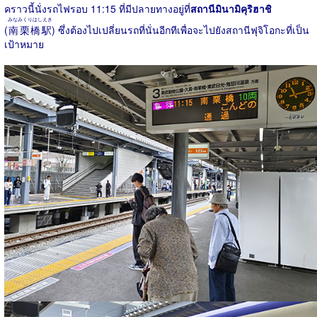
คราวนี้นั่งรถไฟรอบ 11:15 ที่มีปลายทางอยู่ที่
สถานีมินามิคุริฮาชิ
みなみくりはしえき
(
南栗橋駅
) ซึ่งต้องไปเปลี่ยนรถที่นั่นอีกทีเพื่อจะไปยังสถานีฟุจิโอกะที่เป็น
เป้าหมาย