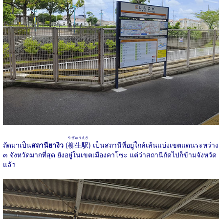
やぎゅうえき
ถัดมาเป็น
สถานียางิว
(
柳生駅
) เป็นสถานีที่อยู่ใกล้เส้นแบ่งเขตแดนระหว่าง
๓ จังหวัดมากที่สุด ยังอยู่ในเขตเมืองคาโซะ แต่ว่าสถานีถัดไปก็ข้ามจังหวัด
แล้ว