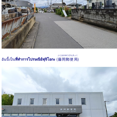
ふじおかゆうびんきょく
อันนี้เป็น
ที่ทำการไปรษณีย์ฟุจิโอกะ
(
藤岡郵便局
)