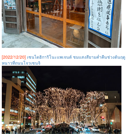
[2022/12/20]
เซนไดฮิการิโนะแพเจนต์ ชมแสงสียามค่ำคืนช่วงต้นฤดู
หนาวที่ถนนโจวเซนจิ