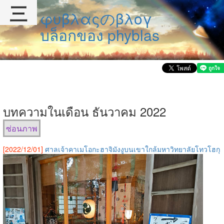
三
φυβλαςのβλογ
บล็อกของ phyblas
บทความในเดือน ธันวาคม 2022
ซ่อนภาพ
[2022/12/01]
ศาลเจ้าคาเมโอกะฮาจิมังงูบนเขาใกล้มหาวิทยาลัยโทวโฮกุ