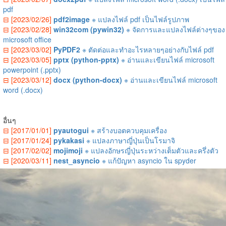
pdf
⊟ [2023/02/26]
pdf2image
※ แปลงไฟล์ pdf เป็นไฟล์รูปภาพ
⊟ [2023/02/28]
win32com (pywin32)
※ จัดการและแปลงไฟล์ต่างๆของ
microsoft office
⊟ [2023/03/02]
PyPDF2
※ ตัดต่อและทำอะไรหลายๆอย่างกับไฟล์ pdf
⊟ [2023/03/05]
pptx (python-pptx)
※ อ่านและเขียนไฟล์ microsoft
powerpoint (.pptx)
⊟ [2023/03/12]
docx (python-docx)
※ อ่านและเขียนไฟล์ microsoft
word (.docx)
อื่นๆ
⊟ [2017/01/01]
pyautogui
※ สร้างบอตควบคุมเครื่อง
⊟ [2017/01/24]
pykakasi
※ แปลงภาษาญี่ปุ่นเป็นโรมาจิ
⊟ [2017/02/02]
mojimoji
※ แปลงอักษรญี่ปุ่นระหว่างเต็มตัวและครึ่งตัว
⊟ [2020/03/11]
nest_asyncio
※ แก้ปัญหา asyncio ใน spyder