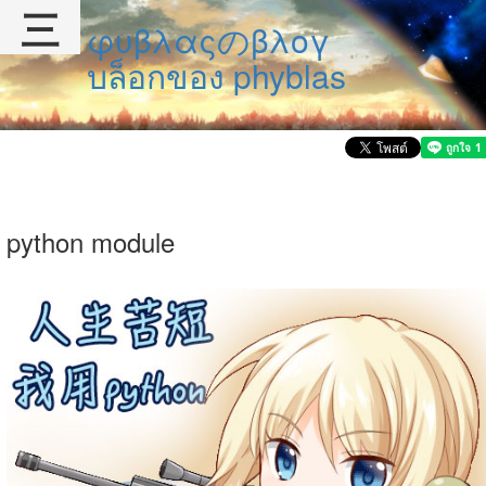
三
φυβλαςのβλογ
บล็อกของ phyblas
python module