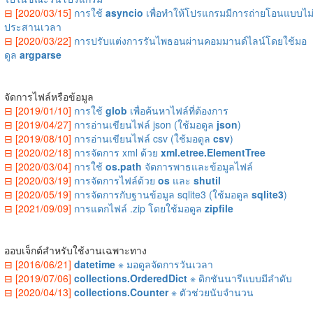
⊟ [2020/03/15]
การใช้
asyncio
เพื่อทำให้โปรแกรมมีการถ่ายโอนแบบไม
ประสานเวลา
⊟ [2020/03/22]
การปรับแต่งการรันไพธอนผ่านคอมมานด์ไลน์โดยใช้มอ
ดูล
argparse
จัดการไฟล์หรือข้อมูล
⊟ [2019/01/10]
การใช้
glob
เพื่อค้นหาไฟล์ที่ต้องการ
⊟ [2019/04/27]
การอ่านเขียนไฟล์ json (ใช้มอดูล
json
)
⊟ [2019/08/10]
การอ่านเขียนไฟล์ csv (ใช้มอดูล
csv
)
⊟ [2020/02/18]
การจัดการ xml ด้วย
xml.etree.ElementTree
⊟ [2020/03/04]
การใช้
os.path
จัดการพาธและข้อมูลไฟล์
⊟ [2020/03/19]
การจัดการไฟล์ด้วย
os
และ
shutil
⊟ [2020/05/19]
การจัดการกับฐานข้อมูล sqlite3 (ใช้มอดูล
sqlite3
)
⊟ [2021/09/09]
การแตกไฟล์ .zip โดยใช้มอดูล
zipfile
ออบเจ็กต์สำหรับใช้งานเฉพาะทาง
⊟ [2016/06/21]
datetime
※ มอดูลจัดการวันเวลา
⊟ [2019/07/06]
collections.OrderedDict
※ ดิกชันนารีแบบมีลำดับ
⊟ [2020/04/13]
collections.Counter
※ ตัวช่วยนับจำนวน