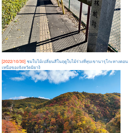
[2022/10/30]
ชมใบไม้เปลี่ยนสีในฤดูใบไม้ร่วงที่หุบเขานารุโกะทางตอน
เหนือของจังหวัดมิยางิ