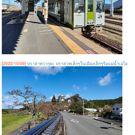
[2022/10/09]
ปราสาทวากุยะ ปราสาทเล็กๆในเมืองเล็กๆริมแม่น้ำเอไอ