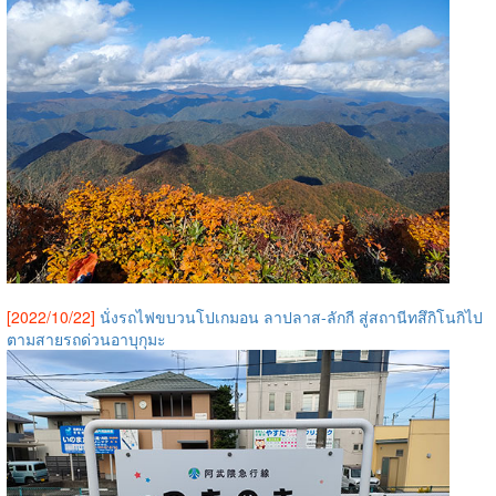
[2022/10/22]
นั่งรถไฟขบวนโปเกมอน ลาปลาส-ลักกี สู่สถานีทสึกิโนกิไป
ตามสายรถด่วนอาบุกุมะ