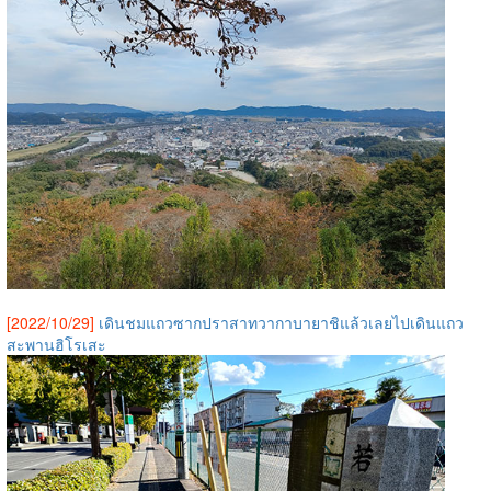
[2022/10/29]
เดินชมแถวซากปราสาทวากาบายาชิแล้วเลยไปเดินแถว
สะพานฮิโรเสะ