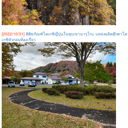
[2022/10/31]
พิพิธภัณฑ์โคเกชิญี่ปุ่นในหุบเขานารุโกะ แหล่งผลิตตุ๊กตาโค
เกชิหัวกลมท้องเรียว