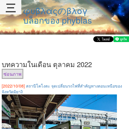
三
φυβλαςのβλογ
บล็อกของ phyblas
บทความในเดือน ตุลาคม 2022
ซ่อนภาพ
[2022/10/08]
สถานีโคโงตะ จุดเปลี่ยนรถไฟที่สำคัญทางตอนเหนือของ
จังหวัดมิยางิ