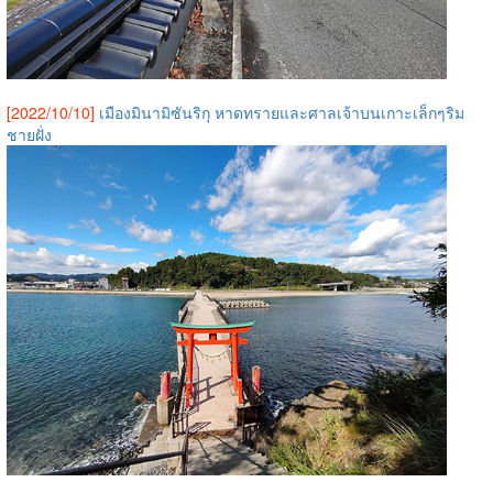
[2022/10/10]
เมืองมินามิซันริกุ หาดทรายและศาลเจ้าบนเกาะเล็กๆริม
ชายฝั่ง