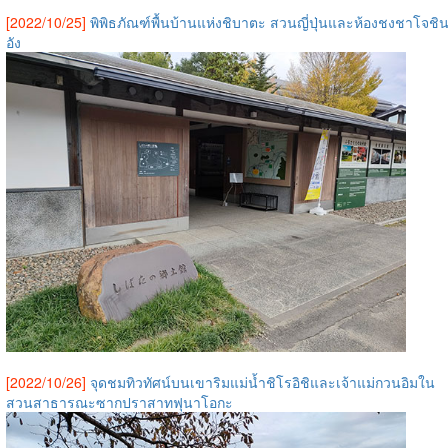
[2022/10/25]
พิพิธภัณฑ์พื้นบ้านแห่งชิบาตะ สวนญี่ปุ่นและห้องชงชาโจชิ
อัง
[2022/10/26]
จุดชมทิวทัศน์บนเขาริมแม่น้ำชิโรอิชิและเจ้าแม่กวนอิมใน
สวนสาธารณะซากปราสาทฟุนาโอกะ