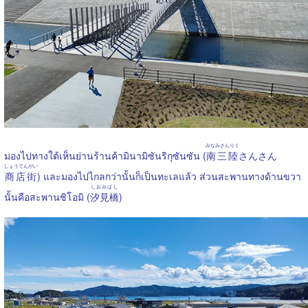
みなみさんりく
มองไปทางใต้เห็นย่านร้านค้ามินามิซันริกุซันซัน (
南三陸
さんさん
しょうてんがい
商店街
) และมองไปไกลกว่านั้นก็เป็นทะเลแล้ว ส่วนสะพานทางด้านขวา
しおみばし
นั้นคือสะพานชิโอมิ (
汐見橋
)