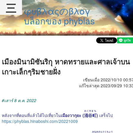
三
φυβλαςのβλογ
บล็อกของ phyblas
เมืองมินามิซันริกุ หาดทรายและศาลเจ้าบน
เกาะเล็กๆริมชายฝั่ง
เขียนเมื่อ 2022/10/10 00:5
แก้ไขล่าสุด 2023/09/29 10:3
#เสาร์ 8 ต.ค. 2022
わくやまち
หลังจากที่ตอนที่แล้วได้ไปเที่ยวใน
เมืองวากุยะ (
涌谷町
)
เสร็จไป
https://phyblas.hinaboshi.com/20221009
みなみさんりくちょう