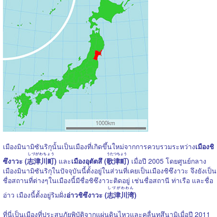
เมืองมินามิซันริกุนั้นเป็นเมืองที่เกิดขึ้นใหม่จากการควบรวมระหว่าง
เมืองชิ
しづがわちょう
うたつちょう
ซึงาวะ (
志津川町
)
และ
เมืองอุตัตสึ (
歌津町
)
เมื่อปี 2005 โดยศูนย์กลาง
เมืองมินามิซันริกุในปัจจุบันนี้ตั้งอยู่ในส่วนที่เคยเป็นเมืองชิซึงาวะ จึงยังเป็น
ชื่อสถานที่ต่างๆในเมืองนี้มีชื่อชิซึงาวะติดอยู่ เช่นชื่อสถานี ท่าเรือ และชื่อ
しづがわわん
อ่าว เมืองนี้ตั้งอยู่ริมฝั่ง
อ่าวชิซึงาวะ (
志津川湾
)
ที่นี่เป็นเมืองที่ประสบภัยพิบัติจากแผ่นดินไหวและคลื่นทสึนามิเมื่อปี 2011