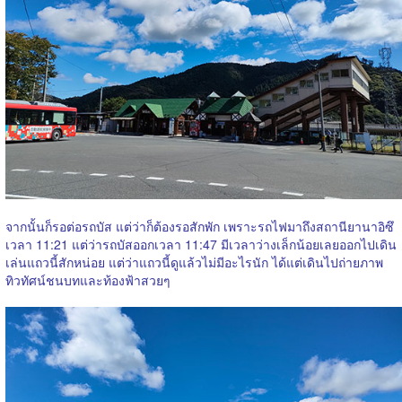
จากนั้นก็รอต่อรถบัส แต่ว่าก็ต้องรอสักพัก เพราะรถไฟมาถึงสถานียานาอิซึ
เวลา 11:21 แต่ว่ารถบัสออกเวลา 11:47 มีเวลาว่างเล็กน้อยเลยออกไปเดิน
เล่นแถวนี้สักหน่อย แต่ว่าแถวนี้ดูแล้วไม่มีอะไรนัก ได้แต่เดินไปถ่ายภาพ
ทิวทัศน์ชนบทและท้องฟ้าสวยๆ