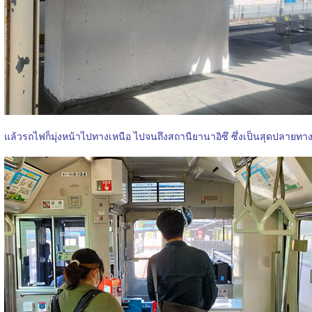
แล้วรถไฟก็มุ่งหน้าไปทางเหนือ ไปจนถึงสถานียานาอิซึ ซึ่งเป็นสุดปลายทา