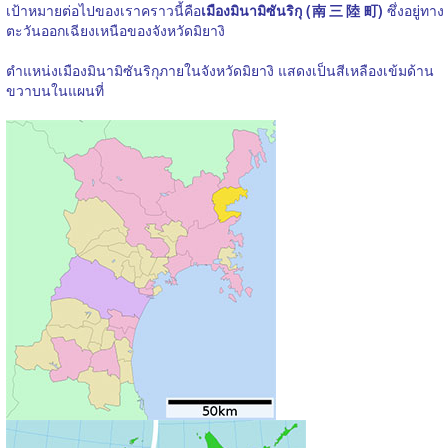
เป้าหมายต่อไปของเราคราวนี้คือ
เมืองมินามิซันริกุ (
南三陸町
)
ซึ่งอยู่ทาง
ตะวันออกเฉียงเหนือของจังหวัดมิยางิ
ตำแหน่งเมืองมินามิซันริกุภายในจังหวัดมิยางิ แสดงเป็นสีเหลืองเข้มด้าน
ขวาบนในแผนที่