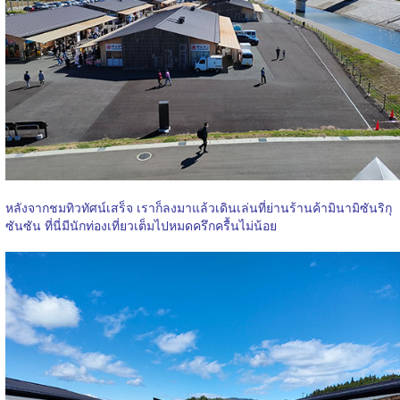
หลังจากชมทิวทัศน์เสร็จ เราก็ลงมาแล้วเดินเล่นที่ย่านร้านค้ามินามิซันริกุ
ซันซัน ที่นี่มีนักท่องเที่ยวเต็มไปหมดครึกครื้นไม่น้อย