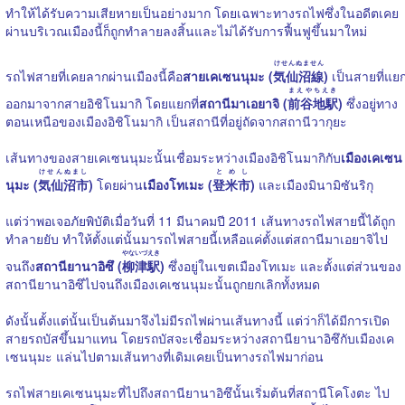
ทำให้ได้รับความเสียหายเป็นอย่างมาก โดยเฉพาะทางรถไฟซึ่งในอดีตเคย
ผ่านบริเวณเมืองนี้ก็ถูกทำลายลงสิ้นและไม่ได้รับการฟื้นฟูขึ้นมาใหม่
けせんぬません
รถไฟสายที่เคยลากผ่านเมืองนี้คือ
สายเคเซนนุมะ (
気仙沼線
)
เป็นสายที่แย
まえやちえき
ออกมาจากสายอิชิโนมากิ โดยแยกที่
สถานีมาเอยาจิ (
前谷地駅
)
ซึ่งอยู่ทาง
ตอนเหนือของเมืองอิชิโนมากิ เป็นสถานีที่อยู่ถัดจากสถานีวากุยะ
เส้นทางของสายเคเซนนุมะนั้นเชื่อมระหว่างเมืองอิชิโนมากิกับ
เมืองเคเซน
けせんぬまし
とめし
นุมะ (
気仙沼市
)
โดยผ่าน
เมืองโทเมะ (
登米市
)
และเมืองมินามิซันริกุ
แต่ว่าพอเจอภัยพิบัติเมื่อวันที่ 11 มีนาคมปี 2011 เส้นทางรถไฟสายนี้ได้ถูก
ทำลายยับ ทำให้ตั้งแต่นั้นมารถไฟสายนี้เหลือแค่ตั้งแต่สถานีมาเอยาจิไป
やないづえき
จนถึง
สถานียานาอิซึ (
柳津駅
)
ซึ่งอยู่ในเขตเมืองโทเมะ และตั้งแต่ส่วนของ
สถานียานาอิซึไปจนถึงเมืองเคเซนนุมะนั้นถูกยกเลิกทั้งหมด
ดังนั้นตั้งแต่นั้นเป็นต้นมาจึงไม่มีรถไฟผ่านเส้นทางนี้ แต่ว่าก็ได้มีการเปิด
สายรถบัสขึ้นมาแทน โดยรถบัสจะเชื่อมระหว่างสถานียานาอิซึกับเมืองเค
เซนนุมะ แล่นไปตามเส้นทางที่เดิมเคยเป็นทางรถไฟมาก่อน
รถไฟสายเคเซนนุมะที่ไปถึงสถานียานาอิซึนั้นเริ่มต้นที่สถานีโคโงตะ ไป