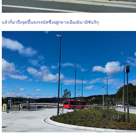
แล้วก็มาถึงจุดขึ้นลงรถบัสซึ่งอยู่กลางเมืองมินามิซันริกุ