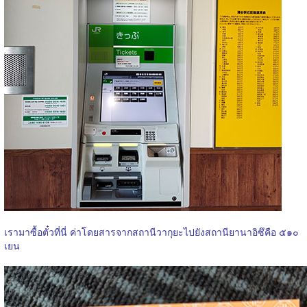
เรามาซื้อตั๋วที่นี่ ค่าโดยสารจากสถานีวากุยะไปยังสถานียานาอิซึคือ ๕๑๐
เยน