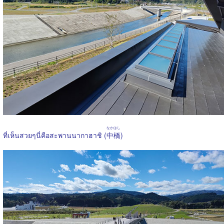
なかはし
ที่เห็นสวยๆนี่คือสะพานนากาฮาชิ (
中橋
)