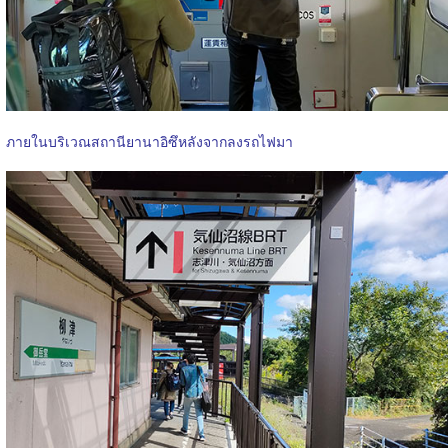
ภายในบริเวณสถานียานาอิซึหลังจากลงรถไฟมา