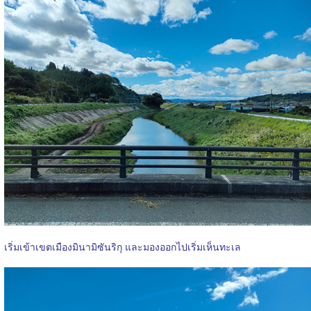
เริ่มเข้าเขตเมืองมินามิซันริกุ และมองออกไปเริ่มเห็นทะเล