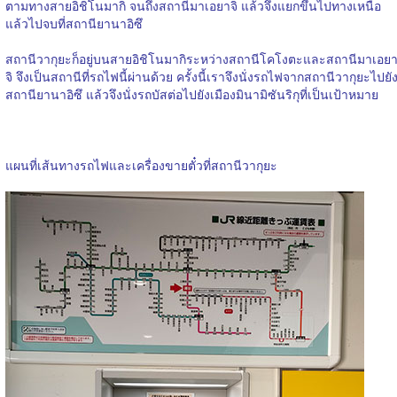
ตามทางสายอิชิโนมากิ จนถึงสถานีมาเอยาจิ แล้วจึงแยกขึ้นไปทางเหนือ
แล้วไปจบที่สถานียานาอิซึ
สถานีวากุยะก็อยู่บนสายอิชิโนมากิระหว่างสถานีโคโงตะและสถานีมาเอย
จิ จึงเป็นสถานีที่รถไฟนี้ผ่านด้วย ครั้งนี้เราจึงนั่งรถไฟจากสถานีวากุยะไปยั
สถานียานาอิซึ แล้วจึงนั่งรถบัสต่อไปยังเมืองมินามิซันริกุที่เป็นเป้าหมาย
แผนที่เส้นทางรถไฟและเครื่องขายตั๋วที่สถานีวากุยะ