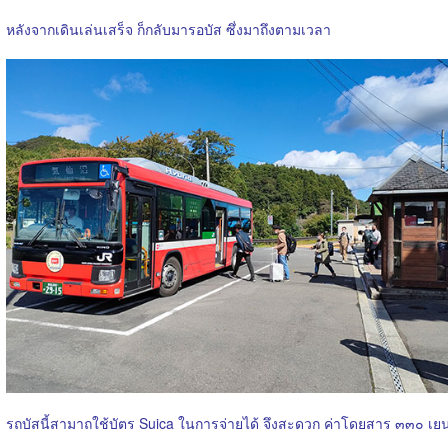
หลังจากเดินเล่นเสร็จ ก็กลับมารอบัส ซึ่งมาถึงตามเวลา
รถบัสนี้สามาถใช้บัตร Suica ในการจ่ายได้ จึงสะดวก ค่าโดยสาร ๓๓๐ เย