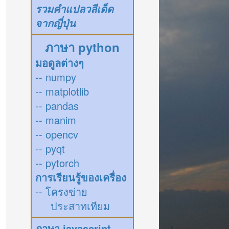
รวมคำแปลวลีเด็ด
จากญี่ปุ่น
ภาษา python
มอดูลต่างๆ
-- numpy
-- matplotlib
-- pandas
-- manim
-- opencv
-- pyqt
-- pytorch
การเรียนรู้ของเครื่อง
-- โครงข่าย
ประสาทเทียม
ภาษา javascript