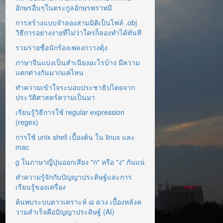
อักษรอื่นๆในตระกูลอักษรพราหมี
การสร้างแบบจำลองสามมิติเป็นไฟล์ .obj
วิธีการอย่างง่ายที่ไม่ว่าใครก็ลองทำได้ทันที
รวมรายชื่อนักร้องเพลงกวางตุ้ง
ภาษาจีนแบ่งเป็นสำเนียงอะไรบ้าง มีความ
แตกต่างกันมากแค่ไหน
ทำความเข้าใจระบอบประชาธิปไตยจาก
ประวัติศาสตร์ความเป็นมา
เรียนรู้วิธีการใช้ regular expression
(regex)
การใช้ unix shell เบื้องต้น ใน linux และ
mac
g ในภาษาญี่ปุ่นออกเสียง "ก" หรือ "ง" กันแน่
ทำความรู้จักกับปัญญาประดิษฐ์และการ
เรียนรู้ของเครื่อง
ค้นพบระบบดาวเคราะห์ ๘ ดวง เบื้องหลังค
วามสำเร็จคือปัญญาประดิษฐ์ (AI)