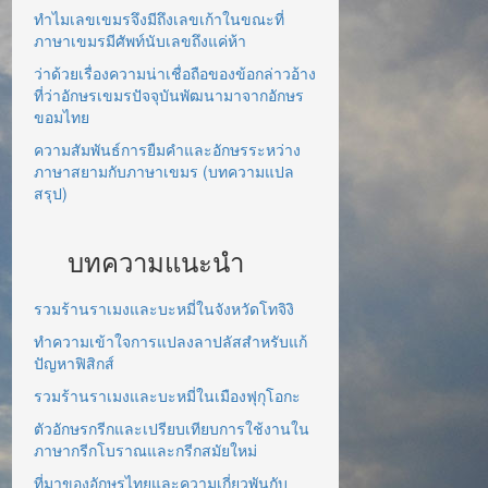
ทำไมเลขเขมรจึงมีถึงเลขเก้าในขณะที่
ภาษาเขมรมีศัพท์นับเลขถึงแค่ห้า
ว่าด้วยเรื่องความน่าเชื่อถือของข้อกล่าวอ้าง
ที่ว่าอักษรเขมรปัจจุบันพัฒนามาจากอักษร
ขอมไทย
ความสัมพันธ์การยืมคำและอักษรระหว่าง
ภาษาสยามกับภาษาเขมร (บทความแปล
สรุป)
บทความแนะนำ
รวมร้านราเมงและบะหมี่ในจังหวัดโทจิงิ
ทำความเข้าใจการแปลงลาปลัสสำหรับแก้
ปัญหาฟิสิกส์
รวมร้านราเมงและบะหมี่ในเมืองฟุกุโอกะ
ตัวอักษรกรีกและเปรียบเทียบการใช้งานใน
ภาษากรีกโบราณและกรีกสมัยใหม่
ที่มาของอักษรไทยและความเกี่ยวพันกับ