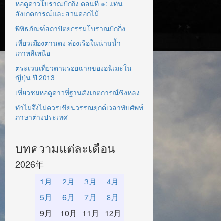
หอดูดาวโบราณปักกิ่ง ตอนที่ ๑: แท่น
สังเกตการณ์และสวนดอกไม้
พิพิธภัณฑ์สถาปัตยกรรมโบราณปักกิ่ง
เที่ยวเมืองตานตง ล่องเรือในน่านน้ำ
เกาหลีเหนือ
ตระเวนเที่ยวตามรอยฉากของอนิเมะใน
ญี่ปุ่น ปี 2013
เที่ยวชมหอดูดาวที่ฐานสังเกตการณ์ซิงหลง
ทำไมจึงไม่ควรเขียนวรรณยุกต์เวลาทับศัพท์
ภาษาต่างประเทศ
บทความแต่ละเดือน
2026年
1月
2月
3月
4月
5月
6月
7月
8月
9月
10月
11月
12月