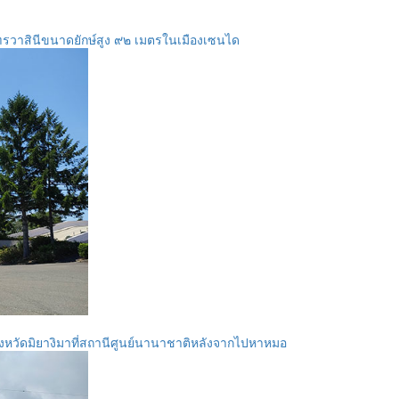
รวาสินีขนาดยักษ์สูง ๙๒ เมตรในเมืองเซนได
งหวัดมิยางิมาที่สถานีศูนย์นานาชาติหลังจากไปหาหมอ