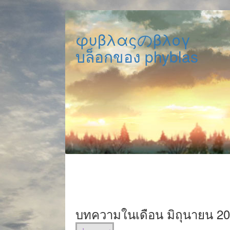
φυβλαςのβλογ
บล็อกของ phyblas
บทความในเดือน มิถุนายน 2