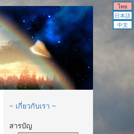
ไทย
日本語
中文
~ เกี่ยวกับเรา ~
สารบัญ