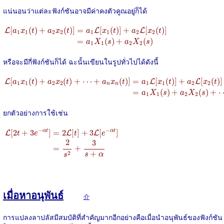
แน่นอนว่าแต่ละฟังก์ชันอาจมีค่าคงตัวคูณอยู่ก็ได้
L
[
a
1
x
1
(
t
)
+
a
2
x
2
(
t
)
]
=
a
1
L
[
x
1
(
t
)
]
+
a
2
L
[
x
2
(
t
)
]
=
a
1
X
1
(
s
)
+
a
2
X
2
(
s
)
[
(
)
+
(
)
]
=
[
(
)
]
+
[
(
)
]
L
L
L
a
x
t
a
x
t
a
x
t
a
x
t
1
1
2
2
1
1
2
2
=
(
)
+
(
)
a
X
s
a
X
s
1
1
2
2
หรือจะมีกี่ฟังก์ชันก็ได้ ฉะนั้นเขียนในรูปทั่วไปได้ดังนี้
L
[
a
1
x
1
(
t
)
+
a
2
x
2
(
t
)
+
⋯
+
a
n
x
n
(
t
)
]
=
a
1
L
[
x
1
(
t
)
]
+
a
2
L
[
x
2
(
t
)
]
+
⋯
+
a
n
[
(
)
+
(
)
+
⋯
+
(
)
]
=
[
(
)
]
+
[
(
)
]
L
L
L
a
x
t
a
x
t
a
x
t
a
x
t
a
x
t
1
1
2
2
1
1
2
2
n
n
=
(
)
+
(
)
+
a
X
s
a
X
s
1
1
2
2
ยกตัวอย่างการใช้เช่น
L
[
2
t
+
3
e
−
α
t
]
=
2
L
[
t
]
+
3
L
[
e
−
α
t
]
=
2
s
2
+
3
s
+
α
−
−
[
2
+
3
]
=
2
[
]
+
3
[
]
α
t
α
t
L
L
L
t
e
t
e
2
3
=
+
+
2
s
α
s
เมื่อหาอนุพันธ์
介
การแปลงลาปลัสมีสมบัติที่สำคัญมากอีกอย่างคือเมื่อนำอนุพันธ์ของฟังก์ชัน