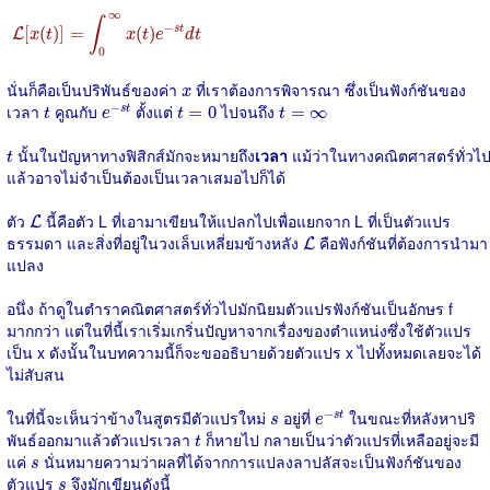
L
[
x
(
t
)
]
=
∫
0
∞
x
(
t
)
e
−
s
t
d
t
∞
∫
−
[
(
)
]
=
(
)
s
t
L
x
t
x
t
e
d
t
0
x
นั่นก็คือเป็นปริพันธ์ของค่า
ที่เราต้องการพิจารณา ซึ่งเป็นฟังก์ชันของ
x
e
−
s
t
t
t
=
0
t
=
∞
−
เวลา
คูณกับ
ตั้งแต่
ไปจนถึง
=
0
=
∞
s
t
t
e
t
t
t
นั้นในปัญหาทางฟิสิกส์มักจะหมายถึง
เวลา
แม้ว่าในทางคณิตศาสตร์ทั่วไ
t
แล้วอาจไม่จำเป็นต้องเป็นเวลาเสมอไปก็ได้
L
ตัว
นี้คือตัว L ที่เอามาเขียนให้แปลกไปเพื่อแยกจาก L ที่เป็นตัวแปร
L
L
ธรรมดา และสิ่งที่อยู่ในวงเล็บเหลี่ยมข้างหลัง
คือฟังก์ชันที่ต้องการนำมา
L
แปลง
อนึ่ง ถ้าดูในตำราคณิตศาสตร์ทั่วไปมักนิยมตัวแปรฟังก์ชันเป็นอักษร f
มากกว่า แต่ในที่นี้เราเริ่มเกริ่นปัญหาจากเรื่องของตำแหน่งซึ่งใช้ตัวแปร
เป็น x ดังนั้นในบทความนี้ก็จะขออธิบายด้วยตัวแปร x ไปทั้งหมดเลยจะได้
ไม่สับสน
e
−
s
t
s
−
ในที่นี้จะเห็นว่าข้างในสูตรมีตัวแปรใหม่
อยู่ที่
ในขณะที่หลังหาปริ
s
t
s
e
t
พันธ์ออกมาแล้วตัวแปรเวลา
ก็หายไป กลายเป็นว่าตัวแปรที่เหลืออยู่จะมี
t
s
แค่
นั่นหมายความว่าผลที่ได้จากการแปลงลาปลัสจะเป็นฟังก์ชันของ
s
s
ตัวแปร
จึงมักเขียนดังนี้
s