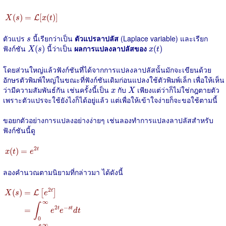
X
(
s
)
=
L
[
x
(
t
)
]
(
)
=
[
(
)
]
L
X
s
x
t
s
ตัวแปร
นี้เรียกว่าเป็น
ตัวแปรลาปลัส
(Laplace variable) และเรียก
s
X
(
s
)
x
(
t
)
ฟังก์ชัน
นี้ว่าเป็น
ผลการแปลงลาปลัสของ
(
)
(
)
X
s
x
t
โดยส่วนใหญ่แล้วฟังก์ชันที่ได้จากการแปลงลาปลัสนั้นมักจะเขียนด้วย
อักษรตัวพิมพ์ใหญ่ในขณะที่ฟังก์ชันเดิมก่อนแปลงใช้ตัวพิมพ์เล็ก เพื่อให้เห็น
X
x
ว่ามีความสัมพันธ์กัน เช่นครั้งนี้เป็น
กับ
เพียงแต่ว่าก็ไม่ใช่กฎตายตัว
x
X
เพราะตัวแปรจะใช้ยังไงก็ได้อยู่แล้ว แต่เพื่อให้เข้าใจง่ายก็จะขอใช้ตามนี้
ขอยกตัวอย่างการแปลงอย่างง่ายๆ เช่นลองทำการแปลงลาปลัสสำหรับ
ฟังก์ชันนี้ดู
x
(
t
)
=
e
2
t
2
(
)
=
t
x
t
e
ลองคำนวณตามนิยามที่กล่าวมา ได้ดังนี้
X
(
s
)
=
L
[
e
2
t
]
=
∫
0
∞
e
2
t
e
−
s
t
d
t
=
∫
0
∞
e
(
2
−
s
)
t
d
t
=
1
s
−
2
2
(
)
=
t
[
]
L
X
s
e
∞
∫
2
−
=
t
s
t
e
e
d
t
0
∞