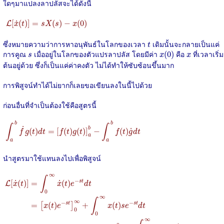
ใดๆมาแปลงลาปลัสจะได้ดังนี้
L
[
x
˙
(
t
)
]
=
s
X
(
s
)
−
x
(
0
)
˙
[
(
)
]
=
(
)
−
(
0
)
L
x
t
s
X
s
x
t
ซึ่งหมายความว่าการหาอนุพันธ์ในโลกของเวลา
เดิมนั้นจะกลายเป็นแค่
t
x
(
0
)
s
x
การคูณ
เมื่ออยู่ในโลกของตัวแปรลาปลัส โดยมีค่า
คือ
ที่เวลาเริ่ม
(
0
)
s
x
x
ต้นอยู่ด้วย ซึ่งก็เป็นแค่ค่าคงตัว ไม่ได้ทำให้ซับซ้อนขึ้นมาก
การพิสูจน์ทำได้ไม่ยากก็เลยขอเขียนลงในนี้ไปด้วย
ก่อนอื่นที่จำเป็นต้องใช้คือสูตรนี้
∫
a
b
f
˙
g
(
t
)
d
t
=
[
f
(
t
)
g
(
t
)
]
a
b
−
∫
a
b
f
(
t
)
g
˙
d
t
b
b
∫
∫
˙
b
˙
(
)
=
[
(
)
(
)
]
−
(
)
f
g
t
d
t
f
t
g
t
f
t
g
d
t
a
a
a
นำสูตรมาใช้แทนลงไปเพื่อพิสูจน์
L
[
x
˙
(
t
)
]
=
∫
0
∞
x
˙
(
t
)
e
−
s
t
d
t
=
[
x
(
t
)
e
−
s
t
]
0
∞
+
∫
0
∞
x
(
t
)
s
e
−
s
t
d
t
=
x
(
∞
)
e
−
∞
∫
−
˙
˙
=
(
)
s
t
[
(
)
]
L
x
t
e
d
t
x
t
0
∞
∫
∞
−
−
=
(
)
+
(
)
s
t
s
t
[
]
x
t
e
x
t
s
e
d
t
0
0
∞