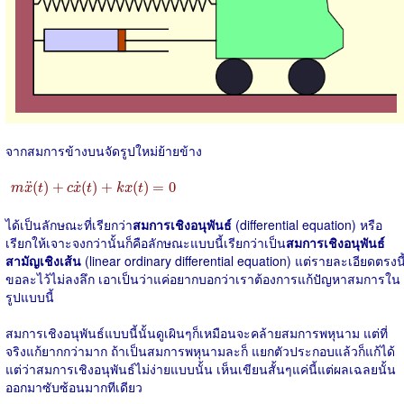
จากสมการข้างบนจัดรูปใหม่ย้ายข้าง
m
x
¨
(
t
)
+
c
x
˙
(
t
)
+
k
x
(
t
)
=
0
˙
¨
(
)
+
(
)
+
(
)
=
0
m
x
t
c
x
t
k
x
t
ได้เป็นลักษณะที่เรียกว่า
สมการเชิงอนุพันธ์
(differential equation) หรือ
เรียกให้เจาะจงกว่านั้นก็คือลักษณะแบบนี้เรียกว่าเป็น
สมการเชิงอนุพันธ์
สามัญเชิงเส้น
(linear ordinary differential equation) แต่รายละเอียดตรงนี
ขอละไว้ไม่ลงลึก เอาเป็นว่าแค่อยากบอกว่าเราต้องการแก้ปัญหาสมการใน
รูปแบบนี้
สมการเชิงอนุพันธ์แบบนี้นั้นดูเผินๆก็เหมือนจะคล้ายสมการพหุนาม แต่ที่
จริงแก้ยากกว่ามาก ถ้าเป็นสมการพหุนามละก็ แยกตัวประกอบแล้วก็แก้ได้
แต่ว่าสมการเชิงอนุพันธ์ไม่ง่ายแบบนั้น เห็นเขียนสั้นๆแค่นี้แต่ผลเฉลยนั้น
ออกมาซับซ้อนมากทีเดียว