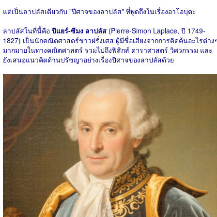
แต่เป็นลาปลัสเดียวกับ "ปีศาจของลาปลัส" ที่พูดถึงในเรื่องอาโอบุตะ
ลาปลัสในที่นี้คือ
ปีแยร์-ซีมง ลาปลัส
(Pierre-Simon Laplace, ปี 1749-
1827) เป็นนักคณิตศาสตร์ชาวฝรั่งเศส ผู้มีชื่อเสียงจากการคิดค้นอะไรต่าง
มากมายในทางคณิตศาสตร์ รวมไปถึงฟิสิกส์ ดาราศาสตร์ วิศวกรรม และ
ยังเสนอแนวคิดด้านปรัชญาอย่างเรื่องปีศาจของลาปลัสด้วย