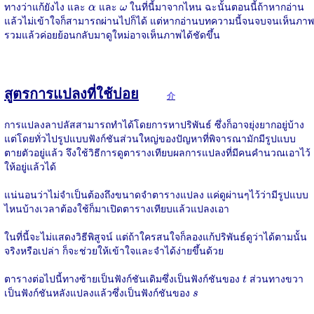
α
ω
ทางว่าแก้ยังไง และ
และ
ในที่นี้มาจากไหน ฉะนั้นตอนนี้ถ้าหากอ่าน
α
ω
แล้วไม่เข้าใจก็สามารถผ่านไปก็ได้ แต่หากอ่านบทความนี้จนจบจนเห็นภาพ
รวมแล้วค่อยย้อนกลับมาดูใหม่อาจเห็นภาพได้ชัดขึ้น
สูตรการแปลงที่ใช้บ่อย
介
การแปลงลาปลัสสามารถทำได้โดยการหาปริพันธ์ ซึ่งก็อาจยุ่งยากอยู่บ้าง
แต่โดยทั่วไปรูปแบบฟังก์ชันส่วนใหญ่ของปัญหาที่พิจารณามักมีรูปแบบ
ตายตัวอยู่แล้ว จึงใช้วิธีการดูตารางเทียบผลการแปลงที่มีคนคำนวณเอาไว้
ให้อยู่แล้วได้
แน่นอนว่าไม่จำเป็นต้องถึงขนาดจำตารางแปลง แค่ดูผ่านๆไว้ว่ามีรูปแบบ
ไหนบ้างเวลาต้องใช้ก็มาเปิดตารางเทียบแล้วแปลงเอา
ในที่นี้จะไม่แสดงวิธีพิสูจน์ แต่ถ้าใครสนใจก็ลองแก้ปริพันธ์ดูว่าได้ตามนั้น
จริงหรือเปล่า ก็จะช่วยให้เข้าใจและจำได้ง่ายขึ้นด้วย
t
ตารางต่อไปนี้ทางซ้ายเป็นฟังก์ชันเดิมซึ่งเป็นฟังก์ชันของ
ส่วนทางขวา
t
s
เป็นฟังก์ชันหลังแปลงแล้วซึ่งเป็นฟังก์ชันของ
s