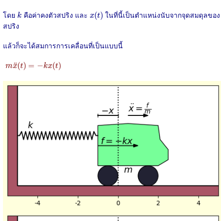
x
(
t
)
k
โดย
คือค่าคงตัวสปริง และ
ในที่นี้เป็นตำแหน่งนับจากจุดสมดุลของ
(
)
k
x
t
สปริง
แล้วก็จะได้สมการการเคลื่อนที่เป็นแบบนี้
m
x
¨
(
t
)
=
−
k
x
(
t
)
¨
(
)
=
−
(
)
m
x
t
k
x
t