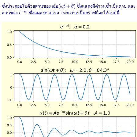
sin
(
ω
t
+
θ
)
ซึ่งประกอบไปด้วยส่วนของ
ซึ่งแสดงมีค่าวนซ้ำเป็นคาบ และ
sin
(
+
)
ω
t
θ
e
−
α
t
−
ส่วนของ
ซึ่งลดลงตามเวลา หากวาดเป็นกราฟก็จะได้แบบนี้
α
t
e