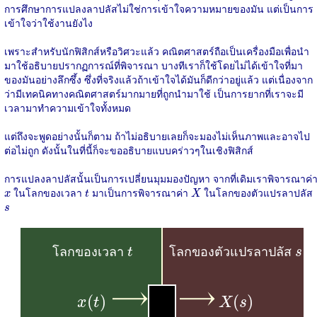
การศึกษาการแปลงลาปลัสไม่ใช่การเข้าใจความหมายของมัน แต่เป็นการ
เข้าใจว่าใช้งานยังไง
เพราะสำหรับนักฟิสิกส์หรือวิศวะแล้ว คณิตศาสตร์ถือเป็นเครื่องมือเพื่อนำ
มาใช้อธิบายปรากฏการณ์ที่พิจารณา บางทีเราก็ใช้โดยไม่ได้เข้าใจที่มา
ของมันอย่างลึกซึ้ง ซึ่งที่จริงแล้วถ้าเข้าใจได้มันก็ดีกว่าอยู่แล้ว แต่เนื่องจาก
ว่ามีเทคนิคทางคณิตศาสตร์มากมายที่ถูกนำมาใช้ เป็นการยากที่เราจะมี
เวลามาทำความเข้าใจทั้งหมด
แต่ถึงจะพูดอย่างนั้นก็ตาม ถ้าไม่อธิบายเลยก็จะมองไม่เห็นภาพและอาจไป
ต่อไม่ถูก ดังนั้นในที่นี้ก็จะขออธิบายแบบคร่าวๆในเชิงฟิสิกส์
การแปลงลาปลัสนั้นเป็นการเปลี่ยนมุมมองปัญหา จากที่เดิมเราพิจารณาค่
X
t
x
ในโลกของเวลา
มาเป็นการพิจารณาค่า
ในโลกของตัวแปรลาปลัส
x
t
X
s
s
t
s
โลกของเวลา
โลกของตัวแปรลาปลัส
t
s
x
(
t
)
X
(
s
)
(
)
(
)
x
t
X
s