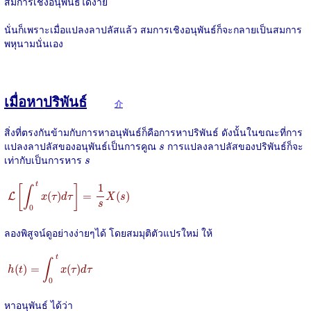
สมการเชิงอนุพันธ์ได้ง่าย
นั่นก็เพราะเมื่อแปลงลาปลัสแล้ว สมการเชิงอนุพันธ์ก็จะกลายเป็นสมการ
พหุนามนั่นเอง
เมื่อหาปริพันธ์
介
สิ่งที่ตรงกันข้ามกับการหาอนุพันธ์ก็คือการหาปริพันธ์ ดังนั้นในขณะที่การ
s
แปลงลาปลัสของอนุพันธ์เป็นการคูณ
การแปลงลาปลัสของปริพันธ์ก็จะ
s
s
เท่ากับเป็นการหาร
s
L
[
∫
0
t
x
(
τ
)
d
τ
]
=
1
s
X
(
s
)
t
1
[
]
∫
(
)
=
(
)
L
x
τ
d
τ
X
s
s
0
ลองพิสูจน์ดูอย่างง่ายๆได้ โดยสมมุติตัวแปรใหม่ ให้
h
(
t
)
=
∫
0
t
x
(
τ
)
d
τ
t
∫
(
)
=
(
)
h
t
x
τ
d
τ
0
หาอนุพันธ์ ได้ว่า