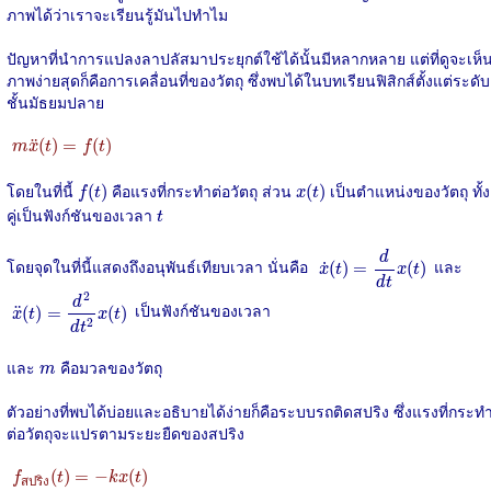
ภาพได้ว่าเราจะเรียนรู้มันไปทำไม
ปัญหาที่นำการแปลงลาปลัสมาประยุกต์ใช้ได้นั้นมีหลากหลาย แต่ที่ดูจะเห็
ภาพง่ายสุดก็คือการเคลื่อนที่ของวัตถุ ซึ่งพบได้ในบทเรียนฟิสิกส์ตั้งแต่ระดับ
ชั้นมัธยมปลาย
m
x
¨
(
t
)
=
f
(
t
)
¨
(
)
=
(
)
m
x
t
f
t
f
(
t
)
x
(
t
)
โดยในที่นี้
คือแรงที่กระทำต่อวัตถุ ส่วน
เป็นตำแหน่งของวัตถุ ทั้ง
(
)
(
)
f
t
x
t
t
คู่เป็นฟังก์ชันของเวลา
t
x
˙
(
t
)
=
d
d
t
x
(
t
)
d
โดยจุดในที่นี้แสดงถึงอนุพันธ์เทียบเวลา นั่นคือ
และ
˙
(
)
=
(
)
x
t
x
t
d
t
x
¨
(
t
)
=
d
2
d
t
2
x
(
t
)
2
d
เป็นฟังก์ชันของเวลา
¨
(
)
=
(
)
x
t
x
t
2
d
t
m
และ
คือมวลของวัตถุ
m
ตัวอย่างที่พบได้บ่อยและอธิบายได้ง่ายก็คือระบบรถติดสปริง ซึ่งแรงที่กระท
ต่อวัตถุจะแปรตามระยะยืดของสปริง
f
ส
ป
ร
ง
(
t
)
=
−
k
x
(
t
)
(
)
=
−
(
)
f
t
k
x
t
ส
ป
ร
ง