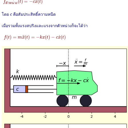
˙
(
)
=
−
(
)
f
t
c
x
t
ต
ว
ห
น
ว
ง
c
โดย
คือสัมประสิทธิ์ความหนืด
c
เมื่อรวมทั้งแรงสปริงและแรงจากตัวหน่วงก็จะได้ว่า
f
(
t
)
=
m
x
¨
(
t
)
=
−
k
x
(
t
)
−
c
x
˙
(
t
)
˙
¨
(
)
=
(
)
=
−
(
)
−
(
)
f
t
m
x
t
k
x
t
c
x
t