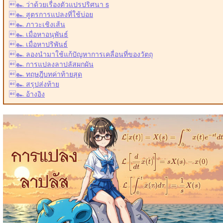
๛ ว่าด้วยเรื่องตัวแปรปริศนา s
๛ สูตรการแปลงที่ใช้บ่อย
๛ ภาวะเชิงเส้น
๛ เมื่อหาอนุพันธ์
๛ เมื่อหาปริพันธ์
๛ ลองนำมาใช้แก้ปัญหาการเคลื่อนที่ของวัตถุ
๛ การแปลงลาปลัสผกผัน
๛ ทฤษฎีบทค่าท้ายสุด
๛ สรุปส่งท้าย
๛ อ้างอิง