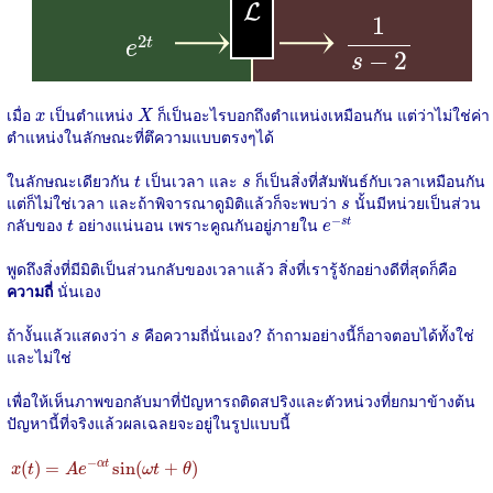
L
1
s
−
2
L
1
e
2
t
2
t
e
−
2
s
X
x
เมื่อ
เป็นตำแหน่ง
ก็เป็นอะไรบอกถึงตำแหน่งเหมือนกัน แต่ว่าไม่ใช่ค่า
x
X
ตำแหน่งในลักษณะที่ตึความแบบตรงๆได้
t
s
ในลักษณะเดียวกัน
เป็นเวลา และ
ก็เป็นสิ่งที่สัมพันธ์กับเวลาเหมือนกัน
t
s
s
แต่ก็ไม่ใช่เวลา และถ้าพิจารณาดูมิติแล้วก็จะพบว่า
นั้นมีหน่วยเป็นส่วน
s
e
−
s
t
t
−
กลับของ
อย่างแน่นอน เพราะคูณกันอยู่ภายใน
s
t
t
e
พูดถึงสิ่งที่มีมิติเป็นส่วนกลับของเวลาแล้ว สิ่งที่เรารู้จักอย่างดีที่สุดก็คือ
ความถี่
นั่นเอง
s
ถ้างั้นแล้วแสดงว่า
คือความถี่นั่นเอง? ถ้าถามอย่างนี้ก็อาจตอบได้ทั้งใช่
s
และไม่ใช่
เพื่อให้เห็นภาพขอกลับมาที่ปัญหารถติดสปริงและตัวหน่วงที่ยกมาข้างต้น
ปัญหานี้ที่จริงแล้วผลเฉลยจะอยู่ในรูปแบบนี้
x
(
t
)
=
A
e
−
α
t
sin
(
ω
t
+
θ
)
−
(
)
=
sin
(
+
)
α
t
x
t
A
e
ω
t
θ