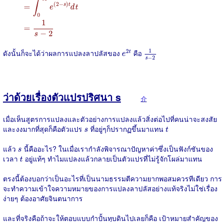
∫
(
2
−
)
=
s
t
e
d
t
0
1
=
−
2
s
1
s
−
2
e
2
t
1
2
ดังนั้นก็จะได้ว่าผลการแปลงลาปลัสของ
คือ
t
e
−
2
s
ว่าด้วยเรื่องตัวแปรปริศนา s
介
เมื่อเห็นสูตรการแปลงและตัวอย่างการแปลงแล้วสิ่งต่อไปที่คนน่าจะสงสัย
t
s
และงงมากที่สุดก็คือตัวแปร
ที่อยู่ๆก็ปรากฏขึ้นมาแทน
s
t
s
แล้ว
นี้คืออะไร? ในเมื่อเรากำลังพิจารณาปัญหาค่าซึ่งเป็นฟังก์ชันของ
s
t
เวลา
อยู่แท้ๆ ทำไมแปลงแล้วกลายเป็นตัวแปรที่ไม่รู้จักโผล่มาแทน
t
ตรงนี้ต้องบอกว่าเป็นอะไรที่เป็นนามธรรมตีความยากพอสมควรทีเดียว การ
จะทำความเข้าใจความหมายของการแปลงลาปลัสอย่างแท้จริงไม่ใช่เรื่อง
ง่ายๆ ต้องอาศัยจินตนาการ
และที่จริงคือถ้าจะให้ตอบแบบกำปั้นทุบดินไปเลยก็คือ เป้าหมายสำคัญของ