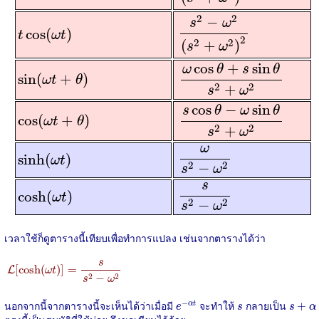
s
2
−
ω
2
(
s
2
+
ω
2
)
2
2
2
−
s
ω
t
cos
(
ω
t
)
cos
(
)
t
ω
t
2
2
2
(
+
)
s
ω
ω
cos
θ
+
s
sin
θ
s
2
+
ω
2
cos
+
sin
sin
(
ω
t
+
θ
)
ω
θ
s
θ
sin
(
+
)
ω
t
θ
2
2
+
s
ω
s
cos
θ
−
ω
sin
θ
s
2
+
ω
2
cos
−
sin
cos
(
ω
t
+
θ
)
s
θ
ω
θ
cos
(
+
)
ω
t
θ
2
2
+
s
ω
ω
s
2
−
ω
2
ω
sinh
(
ω
t
)
sinh
(
)
ω
t
2
2
−
s
ω
s
s
2
−
ω
2
s
cosh
(
ω
t
)
cosh
(
)
ω
t
2
2
−
s
ω
เวลาใช้ก็ดูตารางนี้เทียบเพื่อทำการแปลง เช่นจากตารางได้ว่า
L
[
cosh
(
ω
t
)
]
=
s
s
2
−
ω
2
s
[
cosh
(
)
]
=
L
ω
t
2
2
−
s
ω
e
−
α
t
s
+
α
s
−
นอกจากนี้จากตารางนี้จะเห็นได้ว่าเมื่อมี
จะทำให้
กลายเป็น
+
α
t
e
s
s
α