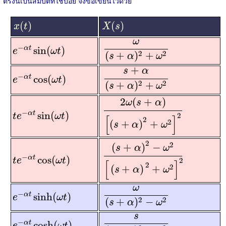
ตรงนี้เป็นสมบัติที่ใช้บ่อย จึงขอเขียนไว้ด้วย
x
(
t
)
X
(
s
)
(
)
(
)
x
t
X
s
ω
(
s
+
α
)
2
+
ω
2
ω
e
−
α
t
sin
(
ω
t
)
−
sin
(
)
α
t
e
ω
t
2
2
(
+
)
+
s
α
ω
s
+
α
(
s
+
α
)
2
+
ω
2
+
e
−
α
t
cos
(
ω
t
)
s
α
−
cos
(
)
α
t
e
ω
t
2
2
(
+
)
+
s
α
ω
2
ω
(
s
+
α
)
[
(
s
+
α
)
2
+
ω
2
]
2
2
(
+
)
ω
s
α
t
e
−
α
t
sin
(
ω
t
)
−
sin
(
)
α
t
2
t
e
ω
t
[
]
2
2
(
+
)
+
s
α
ω
(
s
+
α
)
2
−
ω
2
[
(
s
+
α
)
2
+
ω
2
]
2
2
2
(
+
)
−
s
α
ω
t
e
−
α
t
cos
(
ω
t
)
−
cos
(
)
α
t
t
e
ω
t
2
[
]
2
2
(
+
)
+
s
α
ω
ω
(
s
+
α
)
2
−
ω
2
ω
e
−
α
t
sinh
(
ω
t
)
−
sinh
(
)
α
t
e
ω
t
2
2
(
+
)
−
s
α
ω
s
(
s
+
α
)
2
−
ω
2
s
e
−
α
t
cosh
(
ω
t
)
−
cosh
(
)
α
t
e
ω
t