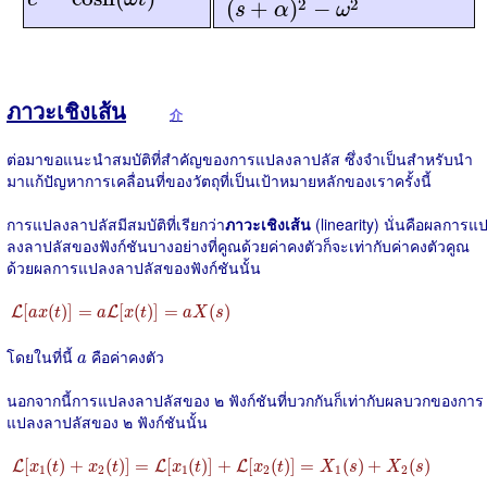
2
2
(
+
)
−
s
α
ω
ภาวะเชิงเส้น
介
ต่อมาขอแนะนำสมบัติที่สำคัญของการแปลงลาปลัส ซึ่งจำเป็นสำหรับนำ
มาแก้ปัญหาการเคลื่อนที่ของวัตถุที่เป็นเป้าหมายหลักของเราครั้งนี้
การแปลงลาปลัสมีสมบัติที่เรียกว่า
ภาวะเชิงเส้น
(linearity) นั่นคือผลการแ
ลงลาปลัสของฟังก์ชันบางอย่างที่คูณด้วยค่าคงตัวก็จะเท่ากับค่าคงตัวคูณ
ด้วยผลการแปลงลาปลัสของฟังก์ชันนั้น
L
[
a
x
(
t
)
]
=
a
L
[
x
(
t
)
]
=
a
X
(
s
)
[
(
)
]
=
[
(
)
]
=
(
)
L
L
a
x
t
a
x
t
a
X
s
a
โดยในที่นี้
คือค่าคงตัว
a
นอกจากนี้การแปลงลาปลัสของ ๒ ฟังก์ชันที่บวกกันก็เท่ากับผลบวกของการ
แปลงลาปลัสของ ๒ ฟังก์ชันนั้น
L
[
x
1
(
t
)
+
x
2
(
t
)
]
=
L
[
x
1
(
t
)
]
+
L
[
x
2
(
t
)
]
=
X
1
(
s
)
+
X
2
(
s
)
[
(
)
+
(
)
]
=
[
(
)
]
+
[
(
)
]
=
(
)
+
(
)
L
L
L
x
t
x
t
x
t
x
t
X
s
X
s
1
2
1
2
1
2