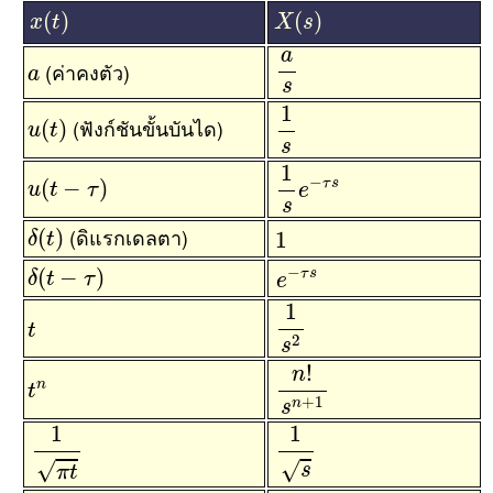
x
(
t
)
X
(
s
)
(
)
(
)
x
t
X
s
a
s
a
a
(ค่าคงตัว)
a
s
1
s
1
u
(
t
)
(ฟังก์ชันขั้นบันได)
(
)
u
t
s
1
s
e
−
τ
s
1
u
(
t
−
τ
)
−
(
−
)
τ
s
u
t
τ
e
s
δ
(
t
)
1
(ดิแรกเดลตา)
(
)
1
δ
t
e
−
τ
s
δ
(
t
−
τ
)
−
(
−
)
τ
s
δ
t
τ
e
1
s
2
1
t
t
2
s
n
!
s
n
+
1
!
t
n
n
n
t
+
1
n
s
1
π
t
1
s
1
1
√
√
s
π
t