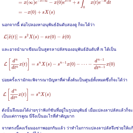
∫
−
×
∞
×
0
−
=
(
∞
)
−
(
0
)
+
(
)
s
s
s
t
x
e
x
e
s
x
t
e
d
t
0
=
−
(
0
)
+
(
)
x
s
X
s
นอกจากนี้ ต่อไปลองหาอนุพันธ์อันดับสองดู ก็จะได้ว่า
L
[
x
¨
(
t
)
]
=
s
2
X
(
s
)
−
s
x
(
0
)
−
x
˙
(
0
)
2
˙
¨
[
(
)
]
=
(
)
−
(
0
)
−
(
0
)
L
x
t
s
X
s
s
x
x
n
และอาจนำมาเขียนเป็นสูตรลาปลัสของอนุพันธ์อันดับที่
ได้เป็น
n
L
[
d
n
d
t
n
x
(
t
)
]
=
s
n
X
(
s
)
−
s
n
−
1
x
(
0
)
−
⋯
−
d
n
−
1
d
t
n
−
1
x
(
0
)
−
1
n
n
[
]
d
d
−
1
(
)
=
(
)
−
(
0
)
−
⋯
−
(
0
)
n
n
L
x
t
s
X
s
s
x
x
−
1
n
d
t
n
d
t
บ่อยครั้งเรามักจะพิจารณาปัญหาที่ค่าตั้งต้นเป็นศูนย์ทั้งหมดซึ่งก็จะได้ว่า
L
[
d
n
d
t
n
x
(
t
)
]
=
s
n
X
(
s
)
n
[
]
d
(
)
=
(
)
n
L
x
t
s
X
s
n
d
t
ดังนั้นจึงมองได้ง่ายๆว่าฟังก์ชันที่อยู่ในรูปอนุพันธ์ เมื่อแปลงลาปลัสแล้วก็จะ
เป็นแค่การคูณ นี่จึงเป็นอะไรที่สำคัญมาก
จากตรงนี้คงเริ่มมองภาพออกกันแล้ว ว่าทำไมการแปลงลาปลัสจึงช่วยให้แก