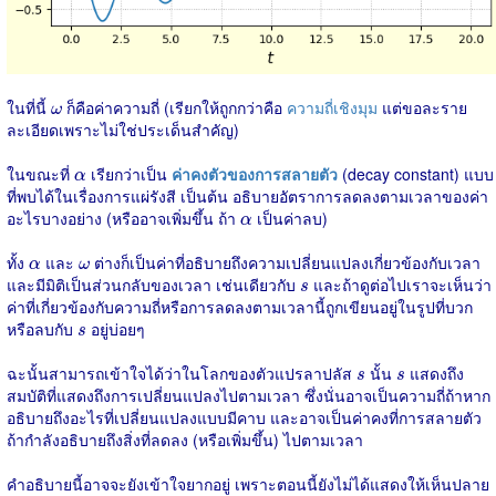
ω
ในที่นี้
ก็คือค่าความถี่ (เรียกให้ถูกกว่าคือ
ความถี่เชิงมุม
แต่ขอละราย
ω
ละเอียดเพราะไม่ใช่ประเด็นสำคัญ)
α
ในขณะที่
เรียกว่าเป็น
ค่าคงตัวของการสลายตัว
(decay constant) แบบ
α
ที่พบได้ในเรื่องการแผ่รังสี เป็นต้น อธิบายอัตราการลดลงตามเวลาของค่า
α
อะไรบางอย่าง (หรืออาจเพิ่มขึ้น ถ้า
เป็นค่าลบ)
α
α
ω
ทั้ง
และ
ต่างก็เป็นค่าที่อธิบายถึงความเปลี่ยนแปลงเกี่ยวข้องกับเวลา
α
ω
s
และมีมิติเป็นส่วนกลับของเวลา เช่นเดียวกับ
และถ้าดูต่อไปเราจะเห็นว่า
s
ค่าที่เกี่ยวข้องกับความถี่หรือการลดลงตามเวลานี้ถูกเขียนอยู่ในรูปที่บวก
s
หรือลบกับ
อยู่บ่อยๆ
s
s
s
ฉะนั้นสามารถเข้าใจได้ว่าในโลกของตัวแปรลาปลัส
นั้น
แสดงถึง
s
s
สมบัติที่แสดงถึงการเปลี่ยนแปลงไปตามเวลา ซึ่งนั่นอาจเป็นความถี่ถ้าหาก
อธิบายถึงอะไรที่เปลี่ยนแปลงแบบมีคาบ และอาจเป็นค่าคงที่การสลายตัว
ถ้ากำลังอธิบายถึงสิ่งที่ลดลง (หรือเพิ่มขึ้น) ไปตามเวลา
คำอธิบายนี้อาจจะยังเข้าใจยากอยู่ เพราะตอนนี้ยังไม่ได้แสดงให้เห็นปลาย