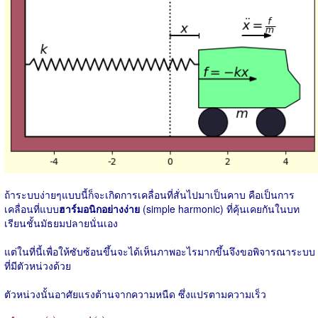
ถ้าระบบง่ายๆแบบนี้ก็จะเกิดการเคลื่อนที่สั่นไปมาเป็นคาบ คือเป็นการ
เคลื่อนที่แบบ
ฮาร์มอนิกอย่างง่าย
(simple harmonic) ที่คุ้นเคยกันในบท
เรียนชั้นมัธยมปลายนั่นเอง
แต่ในที่นี้เพื่อให้ซับซ้อนขึ้นจะได้เห็นภาพอะไรมากขึ้นจึงขอพิจารณาระบบ
ที่มีตัวหน่วงด้วย
ตัวหน่วงนั้นอาศัยแรงต้านจากความหนืด ซึ่งแปรตามความเร็ว
f
ต
ว
ห
น
ว
ง
(
t
)
=
−
c
x
˙
(
t
)