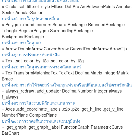
บทที่ ๑๓: การใส่วงกลมและส่วนของวงกลม
※ Circle .set_fill .set_style Ellipse Dot Arc ArcBetweenPoints Annulus
Sector AnnularSector
บทที่ ๑๔: การใส่รูปหลายเหลี่ยม
※ Polygon .round_corners Square Rectangle RoundedRectangle
Triangle RegularPolygon SurroundingRectangle
BackgroundRectangle
บทที่ ๑๕: การใส่ลูกศร
※ Arrow DoubleArrow CurvedArrow CurvedDoubleArrow ArrowTip
บทที่ ๑๖: การปรับแต่งตัวหนังสือ
※ Text .set_color_by_t2c .set_color_by_t2g
บทที่ ๑๗: การใส่สูตรสมการทางคณิตศาสตร์
※ Tex TransformMatchingTex TexText DecimalMatrix IntegerMatrix
Brace
บทที่ ๑๘: การทำให้วัตถุสร้างใหม่ทุกเฟรมหรือเปลี่ยนแปลงไปตามวัตถุอื่น
※ always_redraw .add_updater DecimalNumber Integer always
f_always
บทที่ ๑๙: การใส่ระบบพิกัดและแกนกราฟ
※ Axes .add_coordinate_labels .c2p .p2c .get_h_line .get_v_line
NumberPlane ComplexPlane
บทที่ ๒๐: การวาดเส้นกราฟและแผนภูมิแท่ง
※ .get_graph .get_graph_label FunctionGraph ParametricCurve
BarChart