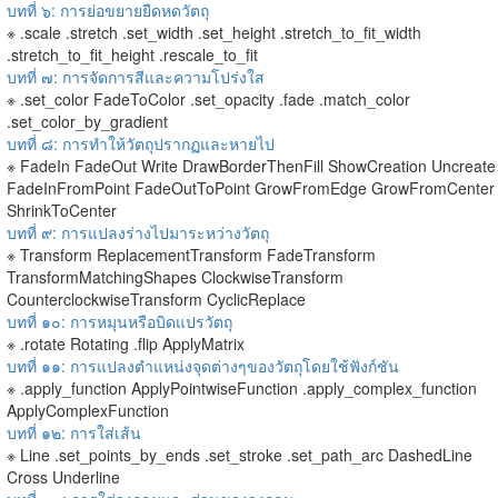
บทที่ ๖: การย่อขยายยืดหดวัตถุ
※ .scale .stretch .set_width .set_height .stretch_to_fit_width
.stretch_to_fit_height .rescale_to_fit
บทที่ ๗: การจัดการสีและความโปร่งใส
※ .set_color FadeToColor .set_opacity .fade .match_color
.set_color_by_gradient
บทที่ ๘: การทำให้วัตถุปรากฏและหายไป
※ FadeIn FadeOut Write DrawBorderThenFill ShowCreation Uncreate
FadeInFromPoint FadeOutToPoint GrowFromEdge GrowFromCenter
ShrinkToCenter
บทที่ ๙: การแปลงร่างไปมาระหว่างวัตถุ
※ Transform ReplacementTransform FadeTransform
TransformMatchingShapes ClockwiseTransform
CounterclockwiseTransform CyclicReplace
บทที่ ๑๐: การหมุนหรือบิดแปรวัตถุ
※ .rotate Rotating .flip ApplyMatrix
บทที่ ๑๑: การแปลงตำแหน่งจุดต่างๆของวัตถุโดยใช้ฟังก์ชัน
※ .apply_function ApplyPointwiseFunction .apply_complex_function
ApplyComplexFunction
บทที่ ๑๒: การใส่เส้น
※ Line .set_points_by_ends .set_stroke .set_path_arc DashedLine
Cross Underline