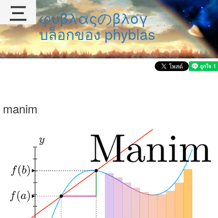
三
φυβλαςのβλογ
บล็อกของ phyblas
manim