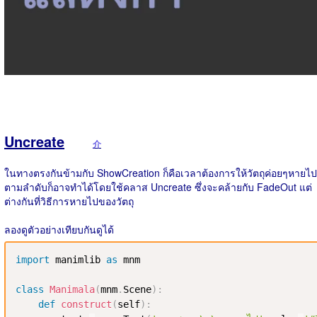
Uncreate
介
ในทางตรงกันข้ามกับ ShowCreation ก็คือเวลาต้องการให้วัตถุค่อยๆหายไป
ตามลำดับก็อาจทำได้โดยใช้คลาส Uncreate ซึ่งจะคล้ายกับ FadeOut แต่
ต่างกันที่วิธีการหายไปของวัตถุ
ลองดูตัวอย่างเทียบกันดูได้
import
 manimlib 
as
 mnm

class
Manimala
(
mnm
.
Scene
)
:
def
construct
(
self
)
: