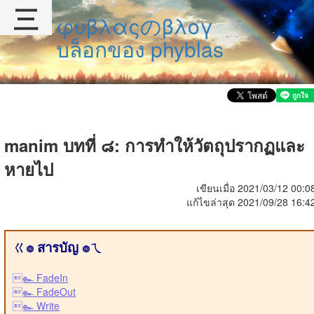
三
φυβλαςのβλογ
บล็อกของ phyblas
manim บทที่ ๘: การทำให้วัตถุปรากฏและ
หายไป
เขียนเมื่อ 2021/03/12 00:0
แก้ไขล่าสุด 2021/09/28 16:4
ㄍ๏ สารบัญ ๏ㄟ
๛ FadeIn
๛ FadeOut
๛ Write