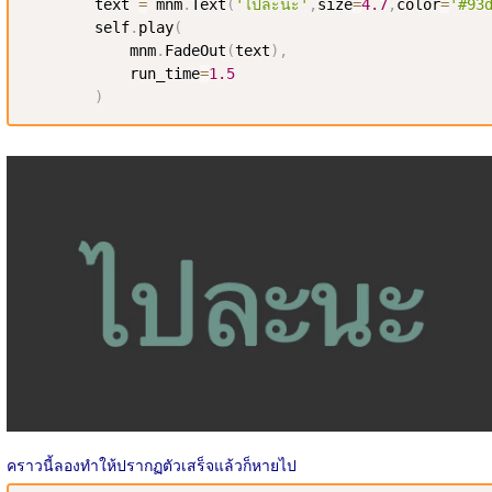
        text 
=
 mnm
.
Text
(
'ไปละนะ'
,
size
=
4.7
,
color
=
'#93
        self
.
play
(
            mnm
.
FadeOut
(
text
)
,
            run_time
=
1.5
)
คราวนี้ลองทำให้ปรากฏตัวเสร็จแล้วก็หายไป