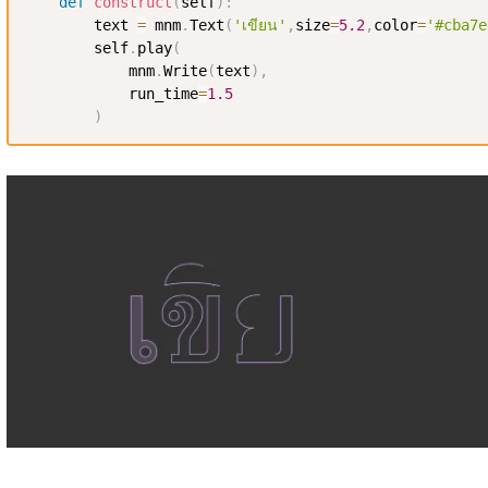
def
construct
(
self
)
:
        text 
=
 mnm
.
Text
(
'เขียน'
,
size
=
5.2
,
color
=
'#cba7e
        self
.
play
(
            mnm
.
Write
(
text
)
,
            run_time
=
1.5
)