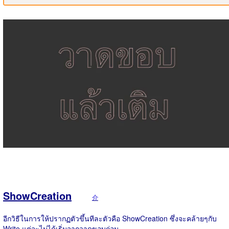
ShowCreation
介
อีกวิธีในการให้ปรากฏตัวขึ้นทีละตัวคือ ShowCreation ซึ่งจะคล้ายๆกับ
Write แต่จะไม่ได้เริ่มจากวาดขอบก่อน