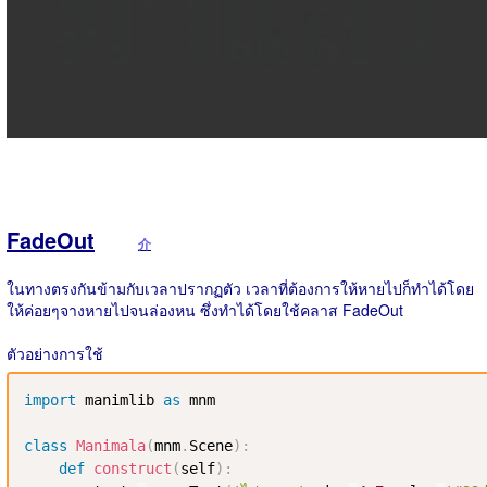
FadeOut
介
ในทางตรงกันข้ามกับเวลาปรากฏตัว เวลาที่ต้องการให้หายไปก็ทำได้โดย
ให้ค่อยๆจางหายไปจนล่องหน ซึ่งทำได้โดยใช้คลาส FadeOut
ตัวอย่างการใช้
import
 manimlib 
as
 mnm

class
Manimala
(
mnm
.
Scene
)
:
def
construct
(
self
)
: