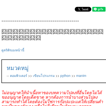
-----------------------------------------
囧囧囧囧囧囧囧囧囧囧囧囧囧囧囧囧囧囧
囧囧囧囧囧囧囧
ดูสถิติของหน้านี้
หมวดหมู่
--
คอมพิวเตอร์
>>
เขียนโปรแกรม
>>
python
>>
manim
ไม่อนุญาตให้นำเนื้อหาของบทความไปลงที่อื่นโดยไม่ได้
ขออนุญาตโดยเด็ดขาด หากต้องการนำบางส่วนไปลง
สามารถทำได้โดยต้องไม่ใช่การก๊อปแปะแต่ให้เปลี่ยนคำ
พูดเป็นของตัวเอง หรือไม่ก็เขียนในลักษณะการยก