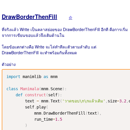
DrawBorderThenFill
介
ที่จริงแล้ว Write เป็นคลาสย่อยของ DrawBorderThenFill อีกที คือการเริ่ม
จากการเขียนขอบแล้วจึงเติมด้านใน
โดยข้อแตกต่างคือ Write จะไล่ทำทีละตัวตามลำดับ แต่
DrawBorderThenFill จะทำพร้อมกันทั้งหมด
ตัวอย่าง
import
 manimlib 
as
 mnm

class
Manimala
(
mnm
.
Scene
)
:
def
construct
(
self
)
:
        text 
=
 mnm
.
Text
(
'วาดขอบ\n\nแล้วเติม'
,
size
=
3.2
,
        self
.
play
(
            mnm
.
DrawBorderThenFill
(
text
)
,
            run_time
=
1.5
)