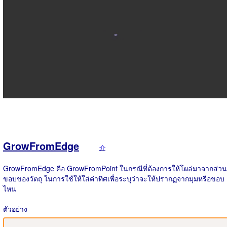
GrowFromEdge
介
GrowFromEdge คือ GrowFromPoint ในกรณีที่ต้องการให้โผล่มาจากส่วน
ขอบของวัตถุ ในการใช้ให้ใส่ค่าทิศเพื่อระบุว่าจะให้ปรากฏจากมุมหรือขอบ
ไหน
ตัวอย่าง