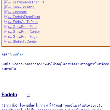
๛ DrawBorderThenFill
๛ ShowCreation
๛ Uncreate
๛ FadeInFromPoint
๛ FadeOutToPoint
๛ GrowFromPoint
๛ GrowFromCenter
๛ GrowFromEdge
๛ ShrinkToCenter
ต่อจาก
บทที่ ๗
บทนี้จะยกตัวอย่างคลาสต่างๆที่ทำให้วัตถุในภาพค่อยๆปรากฏตัวขึ้นหรือถูก
ลบหายไป
FadeIn
介
วิธีการที่เข้าใจง่ายที่สุดในการทำให้วัตถุปรากฏขึ้นมานั่นคือค่อยๆปรับ