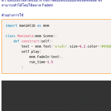
ความทึบแสงโผล่ให้ขึ้นมาจากสภาพล่องหนจนมองเห็นชัดทั้งหมด ซึ่ง
สามารถทำได้โดยใช้คลาส FadeIn
ตัวอย่างการใช้
import
 manimlib 
as
 mnm

class
Manimala
(
mnm
.
Scene
)
:
def
construct
(
self
)
:
        text 
=
 mnm
.
Text
(
'มาแล้ว'
,
size
=
6.2
,
color
=
'#93b
        self
.
play
(
            mnm
.
FadeIn
(
text
)
,
            run_time
=
1.5
)