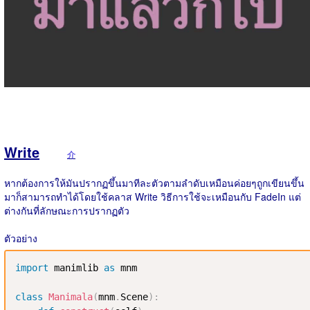
Write
介
หากต้องการให้มันปรากฏขึ้นมาทีละตัวตามลำดับเหมือนค่อยๆถูกเขียนขึ้น
มาก็สามารถทำได้โดยใช้คลาส Write วิธีการใช้จะเหมือนกับ FadeIn แต่
ต่างกันที่ลักษณะการปรากฏตัว
ตัวอย่าง
import
 manimlib 
as
 mnm

class
Manimala
(
mnm
.
Scene
)
: