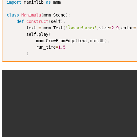
import
 manimlib 
as
 mnm

class
Manimala
(
mnm
.
Scene
)
:
def
construct
(
self
)
:
        text 
=
 mnm
.
Text
(
'โตจากซ้ายบน'
,
size
=
2.9
,
color
=
        self
.
play
(
            mnm
.
GrowFromEdge
(
text
,
mnm
.
UL
)
,
            run_time
=
1.5
)