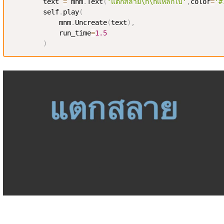
        text 
=
 mnm
.
Text
(
'แตกสลาย\n\nแหลกไป'
,
color
=
'#
        self
.
play
(
            mnm
.
Uncreate
(
text
)
,
            run_time
=
1.5
)