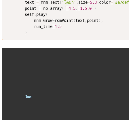
        text 
=
 mnm
.
Text
(
'โตมา'
,
size
=
5.3
,
color
=
'#a7def
        point 
=
 np
.
array
(
[
-
4.5
,
-
1.5
,
0
]
)
        self
.
play
(
            mnm
.
GrowFromPoint
(
text
,
point
)
,
            run_time
=
1.5
)