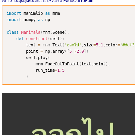
เข้าไปในจุดจุดหนึ่งก็อาจใช้คลาส FadeOutToPoint
import
 manimlib 
as
import
 numpy 
as
 np

class
Manimala
(
mnm
.
Scene
)
:
def
construct
(
self
)
:
        text 
=
 mnm
.
Text
(
'ออกไป'
,
size
=
5.1
,
color
=
'#ddf3
        point 
=
 np
.
array
(
[
5
,
-
2
,
0
]
)
        self
.
play
(
            mnm
.
FadeOutToPoint
(
text
,
point
)
,
            run_time
=
1.5
)