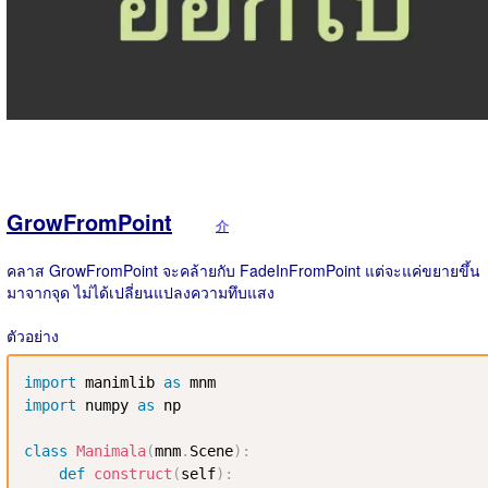
GrowFromPoint
介
คลาส GrowFromPoint จะคล้ายกับ FadeInFromPoint แต่จะแค่ขยายขึ้น
มาจากจุด ไม่ได้เปลี่ยนแปลงความทึบแสง
ตัวอย่าง
import
 manimlib 
as
import
 numpy 
as
 np

class
Manimala
(
mnm
.
Scene
)
:
def
construct
(
self
)
: