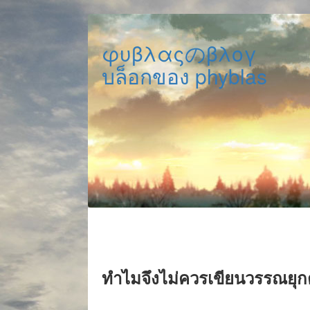
φυβλαςのβλογ
บล็อกของ phyblas
ทำไมจึงไม่ควรเขียนวรรณยุก