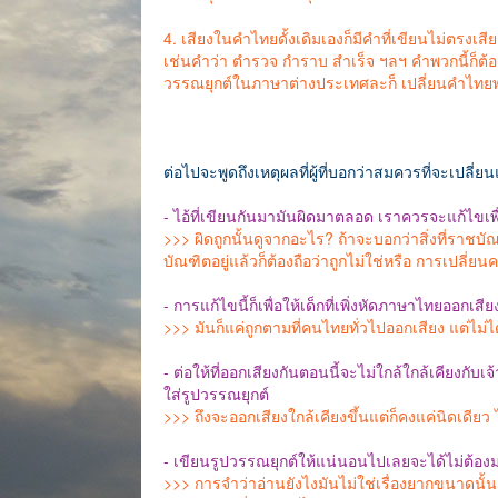
4. เสียงในคำไทยดั้งเดิมเองก็มีคำที่เขียนไม่ตรงเส
เช่นคำว่า ตำรวจ กำราบ สำเร็จ ฯลฯ คำพวกนี้ก็ต้อ
วรรณยุกต์ในภาษาต่างประเทศละก็ เปลี่ยนคำไทยพว
ต่อไปจะพูดถึงเหตุผลที่ผู้ที่บอกว่าสมควรที่จะเปลี
- ไอ้ที่เขียนกันมามันผิดมาตลอด เราควรจะแก้ไขเพื่
>>> ผิดถูกนั้นดูจากอะไร? ถ้าจะบอกว่าสิ่งที่ราชบ
บัณฑิตอยู่แล้วก็ต้องถือว่าถูกไม่ใช่หรือ การเปลี่ยนครั
- การแก้ไขนี้ก็เพื่อให้เด็กที่เพิ่งหัดภาษาไทยออกเสียง
>>> มันก็แค่ถูกตามที่คนไทยทั่วไปออกเสียง แต่ไม่
- ต่อให้ที่ออกเสียงกันตอนนี้จะไม่ใกล้ใกล้เคียงกั
ใส่รูปวรรณยุกต์
>>> ถึงจะออกเสียงใกล้เคียงขึ้นแต่ก็คงแค่นิดเดียว 
- เขียนรูปวรรณยุกต์ให้แน่นอนไปเลยจะได้ไม่ต้องม
>>> การจำว่าอ่านยังไงมันไม่ใช่เรื่องยากขนาดนั้