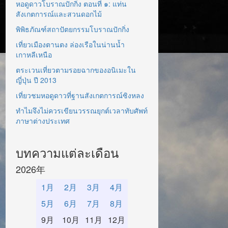
หอดูดาวโบราณปักกิ่ง ตอนที่ ๑: แท่น
สังเกตการณ์และสวนดอกไม้
พิพิธภัณฑ์สถาปัตยกรรมโบราณปักกิ่ง
เที่ยวเมืองตานตง ล่องเรือในน่านน้ำ
เกาหลีเหนือ
ตระเวนเที่ยวตามรอยฉากของอนิเมะใน
ญี่ปุ่น ปี 2013
เที่ยวชมหอดูดาวที่ฐานสังเกตการณ์ซิงหลง
ทำไมจึงไม่ควรเขียนวรรณยุกต์เวลาทับศัพท์
ภาษาต่างประเทศ
บทความแต่ละเดือน
2026年
1月
2月
3月
4月
5月
6月
7月
8月
9月
10月
11月
12月