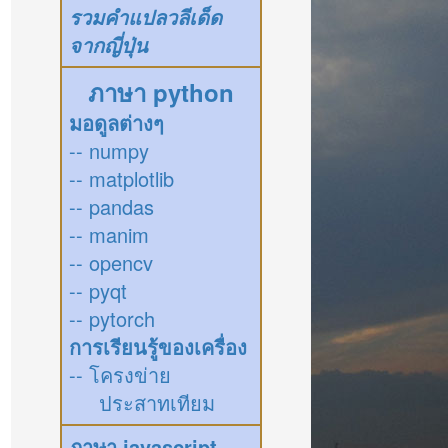
รวมคำแปลวลีเด็ด
จากญี่ปุ่น
ภาษา python
มอดูลต่างๆ
-- numpy
-- matplotlib
-- pandas
-- manim
-- opencv
-- pyqt
-- pytorch
การเรียนรู้ของเครื่อง
-- โครงข่าย
ประสาทเทียม
ภาษา javascript