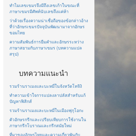
ทำไมเลขเขมรจึงมีถึงเลขเก้าในขณะที่
ภาษาเขมรมีศัพท์นับเลขถึงแค่ห้า
ว่าด้วยเรื่องความน่าเชื่อถือของข้อกล่าวอ้าง
ที่ว่าอักษรเขมรปัจจุบันพัฒนามาจากอักษร
ขอมไทย
ความสัมพันธ์การยืมคำและอักษรระหว่าง
ภาษาสยามกับภาษาเขมร (บทความแปล
สรุป)
บทความแนะนำ
รวมร้านราเมงและบะหมี่ในจังหวัดโทจิงิ
ทำความเข้าใจการแปลงลาปลัสสำหรับแก้
ปัญหาฟิสิกส์
รวมร้านราเมงและบะหมี่ในเมืองฟุกุโอกะ
ตัวอักษรกรีกและเปรียบเทียบการใช้งานใน
ภาษากรีกโบราณและกรีกสมัยใหม่
ที่มาของอักษรไทยและความเกี่ยวพันกับ