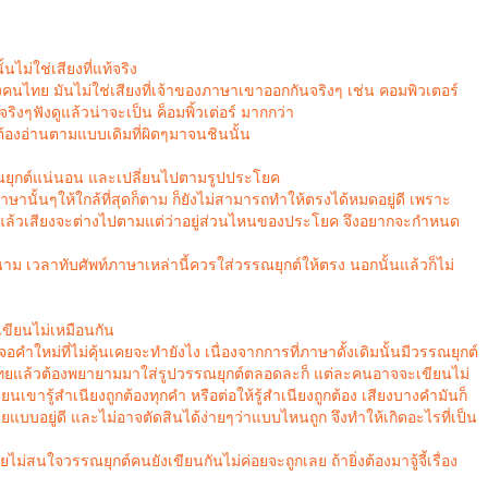
ไม่ใช่เสียงที่แท้จริง
คนไทย มันไม่ใช่เสียงที่เจ้าของภาษาเขาออกกันจริงๆ เช่น คอมพิวเตอร์
ิงๆฟังดูแล้วน่าจะเป็น ค็อมพิ้วเต่อร์ มากกว่า
ต้องอ่านตามแบบเดิมที่ผิดๆมาจนชินนั้น
รรณยุกต์แน่นอน และเปลี่ยนไปตามรูปประโยค
าษานั้นๆให้ใกล้ที่สุดก็ตาม ก็ยังไม่สามารถทำให้ตรงได้หมดอยู่ดี เพราะ
ิแล้วเสียงจะต่างไปตามแต่ว่าอยู่ส่วนไหนของประโยค จึงอยากจะกำหนด
ดนาม เวลาทับศัพท์ภาษาเหล่านี้ควรใส่วรรณยุกต์ให้ตรง นอกนั้นแล้วก็ไม่
ขียนไม่เหมือนกัน
จอคำใหม่ที่ไม่คุ้นเคยจะทำยังไง เนื่องจากการที่ภาษาดั้งเดิมนั้นมีวรรณยุกต์
นไทยแล้วต้องพยายามมาใส่รูปวรรณยุกต์ตลอดละก็ แต่ละคนอาจจะเขียนไม่
ยนเขารู้สำเนียงถูกต้องทุกคำ หรือต่อให้รู้สำเนียงถูกต้อง เสียงบางคำมันก็
ยแบบอยู่ดี และไม่อาจตัดสินได้ง่ายๆว่าแบบไหนถูก จึงทำให้เกิดอะไรที่เป็น
ม่สนใจวรรณยุกต์คนยังเขียนกันไม่ค่อยจะถูกเลย ถ้ายิ่งต้องมาจู้จี้เรื่อง