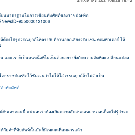
แก้ไขล่าสุด 2021/09/28 16:42
ลี่ยนมาตรฐานในการเขียนทับศัพท์ของราชบัณฑิต
spx?NewsID=9550000121006
้ต้องใส่รูปวรณยุกต์ให้ตรงกับที่อ่านออกเสียงจริง เช่น คอมพิวเตอร์ ให้
ฟ
 และเราก็เป็นคนหนึ่งที่ไม่เห็นด้วยอย่างยิ่งกับความคิดที่จะเปลี่ยนแปลง
ดโดยราชบัณฑิตไว้ชัดเจนว่าไม่ให้ใส่วรรณยุกต์ถ้าไม่จำเป็น
/คำทับศัพท์
์กันเอาตอนนี้ แน่นอนว่าต้องเกิดความสับสนอลหม่าน คนก็จะไม่รู้ว่าจะ
กับคำที่ทับศัพท์นั้นมันก็มีเหตุผลที่สมควรแล้ว