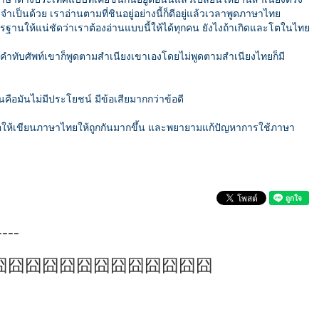
เป็นด้วย เราอ่านตามที่ชินอยู่อย่างนี้ก็ดีอยู่แล้วเวลาพูดภาษาไทย
ตรฐานให้แน่ชัดว่าเราต้องอ่านแบบนี้ให้ได้ทุกคน ยังไงถ้าเกิดและโตในไทย
ูดคำทับศัพท์เขาก็พูดตามสำเนียงเขาเองโดยไม่พูดตามสำเนียงไทยก็มี
คือมันไม่มีประโยชน์ มีข้อเสียมากกว่าข้อดี
ื่อให้เขียนภาษาไทยให้ถูกกันมากขึ้น และพยายามแก้ปัญหาการใช้ภาษา
----
囧囧囧囧囧囧囧囧囧囧囧囧囧