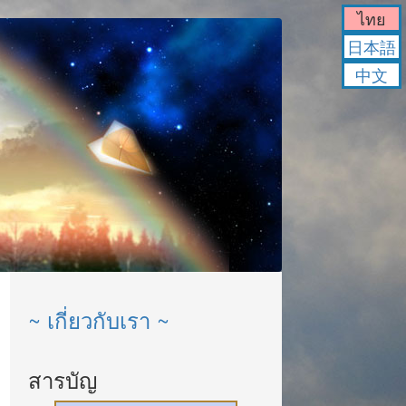
ไทย
日本語
中文
~ เกี่ยวกับเรา ~
สารบัญ