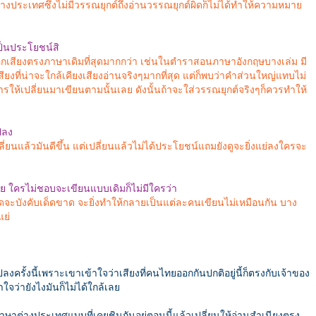
างประเทศซึ่งไม่มีวรรณยุกต์ถึงอ่านวรรณยุกต์ผิดก็ไม่ได้ทำให้ความหมาย
เป็นประโยชน์สิ
กเสียงตรงภาษาเดิมที่สุดมากกว่า เช่นในตำราสอนภาษาอังกฤษบางเล่ม มี
สียงที่น่าจะใกล้เคียงเสียงอ่านจริงๆมากที่สุด แต่ก็พบว่าคำส่วนใหญ่แทบไม่
รให้เปลี่ยนมาเขียนตามนั้นเลย ดังนั้นถ้าจะใส่วรรณยุกต์จริงๆก็ควรทำให้
ปลง
ยนแล้วมันดีขึ้น แต่เปลี่ยนแล้วไม่ได้ประโยชน์แถมยังดูจะยิ่งแย่ลงใครจะ
่อย ใครไม่ชอบจะเขียนแบบเดิมก็ไม่มีใครว่า
ิดจะบังคับเด็ดขาด จะยิ่งทำให้กลายเป็นแต่ละคนเขียนไม่เหมือนกัน บาง
ย่
ลงครั้งนี้เพราะเขาเข้าใจว่าเสียงที่คนไทยออกกันปกติอยู่นี้ก็ตรงกับเจ้าของ
ใจว่ายังไงมันก็ไม่ได้ใกล้เลย
ษาต่างประเทศแบบที่เคยชินกันอยู่ตอนนี้แล้วเปลี่ยนให้อ่านสำเนียงตรง