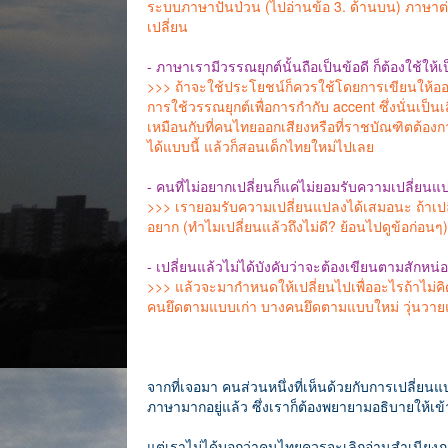
ระบบภาษาปั่นป่วน (ไปอ่านข้อ 3. ด้านบน) ภาษาต่
เปลี่ยน
- ภาษาเรามีวรรณยุกต์นั้นถือเป็นข้อดี ก็ต้องใช้ให้
>>> ถ้าจะใช้ประโยชน์ก็ควรใช้โดยการเขียนให้ออ
การใช้วรรณยุกต์เพื่อการกำกับ accent ซึ่งนั่นเป็นเ
เหมือนกับที่คนไทยออกเสียงหรือที่ราชบัณฑิตต้องกา
ได้แบบนี้ แล้วก็สอนเด็กไทยใหม่ไปเลย
- คนที่ไม่อยากเปลี่ยนก็แค่ไม่ยอมรับความเปลี่ยนแ
>>> เรายอมรับความเปลี่ยนแปลงได้เสมอนะ ถ้าเปลี่
อยาก (ทำไมเปลี่ยนแล้วถึงไม่ดี? ย้อนไปดูข้อก่อนๆ)
- เปลี่ยนแล้วไม่ได้บังคับว่าจะต้องเขียนตามสักหน
>>> แล้วจะมากำหนดให้เปลี่ยนไปเพื่ออะไรถ้าไม่ค
คนยึดตามแบบเก่า บางคนยึดตามแบบใหม่ วุ่นวายแ
จากที่เจอมา คนส่วนหนึ่งที่เห็นด้วยกับการเปลี่ยนแป
ภาษามากอยู่แล้ว ซึ่งเราก็ต้องพยายามอธิบายให้เข้า
แต่เราไม่ได้บอกว่าคนไทยควรจะเลิกอ่านสำเนียงภา