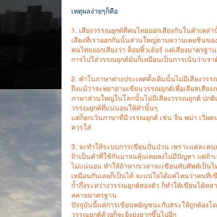
เหตุผลง่ายๆก็คือ
1. เสียงวรรณยุกต์ที่คนไทยออกเสียงกันในคำเหล่านั้น
เสียงที่เราออกกันนั้นส่วนใหญ่ตามความเคยชินของ
คนไทยออกเสียงว่า ค็อมพิ้วเต้อร์ แต่เสียงมาตรฐานจร
การไปใส่วรรณยุกต์มันก็เหมือนเป็นการเน้นว่าเรา
2. คำในภาษาต่างประเทศดั้งเดิมนั้นไม่มีเสียงว
ถึงแม้ว่าจะพยายามเขียนวรรณยุกต์เพื่อเลียสเสียงภ
ภาษาส่วนใหญ่ในโลกนั้นไม่มีเสียงวรรณยุกต์ ปกต
วรรณยุกต์ที่แน่นอนให้คำนั้นๆ
แต่ก็ยกเว้นภาษาที่มีวรรณยุกต์ เช่น จีน พม่า เวีย
ควรใส่
3. จะทำให้ระบบการเขียนปั่นป่วน เพราะแต่ละคนเ
ถ้าเป็นคำที่ใช้กันมาจนคุ้นเคยคงไม่มีปัญหา แต่ถ้าเ
ไม่แน่นอน ทำให้ถ้าหากเวลาจะเขียนทับศัพท์เป็
เหมือนกันเลยก็เป็นได้ จะแน่ใจได้แค่ไหนว่าคนที่เขี
ก้ำกึ่งระหว่างวรรณยุกต์สองตัว ก็ทำให้เขียนได้หลา
หลายมาตรฐาน
ปัจจุบันนี้แค่การเขียนพยัญชนะกับสระให้ถูกต้องโดยไ
วรรณยุกต์ด้วยก็จะยิ่งยุ่งยากขึ้นไปอีก