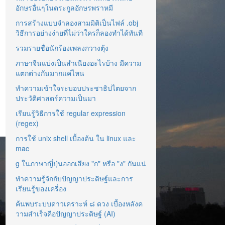
อักษรอื่นๆในตระกูลอักษรพราหมี
การสร้างแบบจำลองสามมิติเป็นไฟล์ .obj
วิธีการอย่างง่ายที่ไม่ว่าใครก็ลองทำได้ทันที
รวมรายชื่อนักร้องเพลงกวางตุ้ง
ภาษาจีนแบ่งเป็นสำเนียงอะไรบ้าง มีความ
แตกต่างกันมากแค่ไหน
ทำความเข้าใจระบอบประชาธิปไตยจาก
ประวัติศาสตร์ความเป็นมา
เรียนรู้วิธีการใช้ regular expression
(regex)
การใช้ unix shell เบื้องต้น ใน linux และ
mac
g ในภาษาญี่ปุ่นออกเสียง "ก" หรือ "ง" กันแน่
ทำความรู้จักกับปัญญาประดิษฐ์และการ
เรียนรู้ของเครื่อง
ค้นพบระบบดาวเคราะห์ ๘ ดวง เบื้องหลังค
วามสำเร็จคือปัญญาประดิษฐ์ (AI)