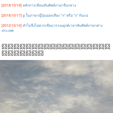
[2018/10/19]
หลักการเขียนทับศัพท์ภาษาจีนกลาง
[2018/10/17]
g ในภาษาญี่ปุ่นออกเสียง "ก" หรือ "ง" กันแน่
[2012/10/10]
ทำไมจึงไม่ควรเขียนวรรณยุกต์เวลาทับศัพท์ภาษาต่าง
ประเทศ
囧囧囧囧囧囧囧囧囧囧囧囧囧囧囧囧囧囧
囧囧囧囧囧囧囧