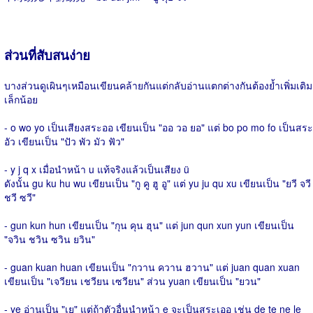
ส่วนที่สับสนง่าย
บางส่วนดูเผินๆเหมือนเขียนคล้ายกันแต่กลับอ่านแตกต่างกันต้องย้ำเพิ่มเติม
เล็กน้อย
- o wo yo เป็นเสียงสระออ เขียนเป็น "ออ วอ ยอ" แต่ bo po mo fo เป็นสระ
อัว เขียนเป็น "ปัว พัว มัว ฟัว"
- y j q x เมื่อนำหน้า u แท้จริงแล้วเป็นเสียง ü
ดังนั้น gu ku hu wu เขียนเป็น "กู คู ฮู อู" แต่ yu ju qu xu เขียนเป็น "ยวี จวี
ชวี ซวี"
- gun kun hun เขียนเป็น "กุน คุน ฮุน" แต่ jun qun xun yun เขียนเป็น
"จวิน ชวิน ซวิน ยวิน"
- guan kuan huan เขียนเป็น "กวาน ควาน ฮวาน" แต่ juan quan xuan
เขียนเป็น "เจวียน เชวียน เซวียน" ส่วน yuan เขียนเป็น "ยวน"
- ye อ่านเป็น "เย" แต่ถ้าตัวอื่นนำหน้า e จะเป็นสระเออ เช่น de te ne le