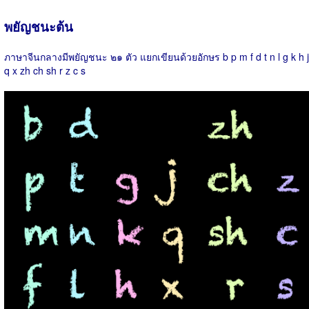
พยัญชนะต้น
ภาษาจีนกลางมีพยัญชนะ ๒๑ ตัว แยกเขียนด้วยอักษร b p m f d t n l g k h j
q x zh ch sh r z c s