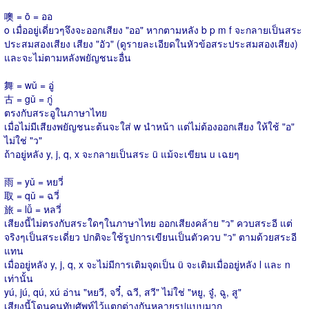
噢 = ō = ออ
o เมื่ออยู่เดี่ยวๆจึงจะออกเสียง "ออ" หากตามหลัง b p m f จะกลายเป็นสระ
ประสมสองเสียง เสียง "อัว" (ดูรายละเอียดในหัวข้อสระประสมสองเสียง)
และจะไม่ตามหลังพยัญชนะอื่น
舞 = wǔ = อู่
古 = gǔ = กู่
ตรงกับสระอูในภาษาไทย
เมื่อไม่มีเสียงพยัญชนะต้นจะใส่ w นำหน้า แต่ไม่ต้องออกเสียง ให้ใช้ "อ"
ไม่ใช่ "ว"
ถ้าอยู่หลัง y, j, q, x จะกลายเป็นสระ ü แม้จะเขียน u เฉยๆ
雨 = yǔ = หยวี่
取 = qǔ = ฉวี่
旅 = lǚ = หลวี่
เสียงนี้ไม่ตรงกับสระใดๆในภาษาไทย ออกเสียงคล้าย "ว" ควบสระอี แต่
จริงๆเป็นสระเดี่ยว ปกติจะใช้รูปการเขียนเป็นตัวควบ "ว" ตามด้วยสระอี
แทน
เมื่ออยู่หลัง y, j, q, x จะไม่มีการเติมจุดเป็น ü จะเติมเมื่ออยู่หลัง l และ n
เท่านั้น
yú, jú, qú, xú อ่าน "หยวี, จวี๋, ฉวี, สวี" ไม่ใช่ "หยู, จู๋, ฉู, สู"
เสียงนี้โดนคนทับศัพท์ไว้แตกต่างกันหลายรูปแบบมาก