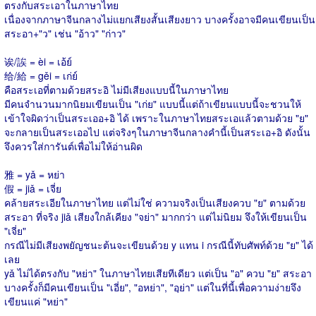
ตรงกับสระเอาในภาษาไทย
เนื่องจากภาษาจีนกลางไม่แยกเสียงสั้นเสียงยาว บางครั้งอาจมีคนเขียนเป็น
สระอา+"ว" เช่น "อ้าว" "ก่าว"
诶/誒 = èi = เอ้ย์
给/給 = gěi = เก่ย์
คือสระเอที่ตามด้วยสระอิ ไม่มีเสียงแบบนี้ในภาษาไทย
มีคนจำนวนมากนิยมเขียนเป็น "เก่ย" แบบนี้แต่ถ้าเขียนแบบนี้จะชวนให้
เข้าใจผิดว่าเป็นสระเออ+อิ ได้ เพราะในภาษาไทยสระเอแล้วตามด้วย "ย"
จะกลายเป็นสระเออไป แต่จริงๆในภาษาจีนกลางคำนี้เป็นสระเอ+อิ ดังนั้น
จึงควรใส่การันต์เพื่อไม่ให้อ่านผิด
雅 = yǎ = หย่า
假 = jiǎ = เจี่ย
คล้ายสระเอียในภาษาไทย แต่ไม่ใช่ ความจริงเป็นเสียงควบ "ย" ตามด้วย
สระอา ที่จริง jiǎ เสียงใกล้เคียง "จย่า" มากกว่า แต่ไม่นิยม จึงให้เขียนเป็น
"เจี่ย"
กรณีไม่มีเสียงพยัญชนะต้นจะเขียนด้วย y แทน i กรณีนี้ทับศัพท์ด้วย "ย" ได้
เลย
yǎ ไม่ได้ตรงกับ "หย่า" ในภาษาไทยเสียทีเดียว แต่เป็น "อ" ควบ "ย" สระอา
บางครั้งก็มีคนเขียนเป็น "เอี่ย", "อหย่า", "อฺย่า" แต่ในที่นี้เพื่อความง่ายจึง
เขียนแค่ "หย่า"