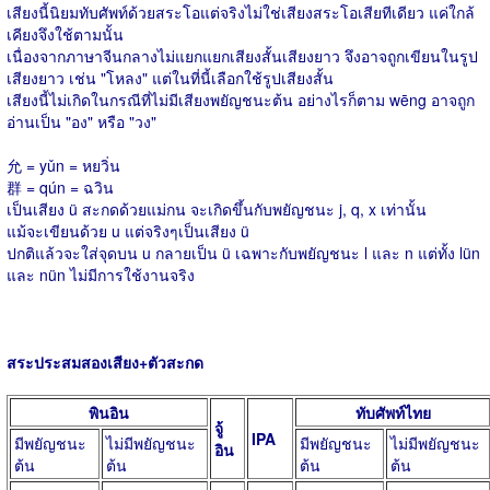
เสียงนี้นิยมทับศัพท์ด้วยสระโอแต่จริงไม่ใช่เสียงสระโอเสียทีเดียว แค่ใกล้
เคียงจึงใช้ตามนั้น
เนื่องจากภาษาจีนกลางไม่แยกแยกเสียงสั้นเสียงยาว จึงอาจถูกเขียนในรูป
เสียงยาว เช่น "โหลง" แต่ในที่นี้เลือกใช้รูปเสียงสั้น
เสียงนี้ไม่เกิดในกรณีที่ไม่มีเสียงพยัญชนะต้น อย่างไรก็ตาม wēng อาจถูก
อ่านเป็น "อง" หรือ "วง"
允 = yǔn = หยวิ่น
群 = qún = ฉวิน
เป็นเสียง ü สะกดด้วยแม่กน จะเกิดขึ้นกับพยัญชนะ j, q, x เท่านั้น
แม้จะเขียนด้วย u แต่จริงๆเป็นเสียง ü
ปกติแล้วจะใส่จุดบน u กลายเป็น ü เฉพาะกับพยัญชนะ l และ n แต่ทั้ง lün
และ nün ไม่มีการใช้งานจริง
สระประสมสองเสียง+ตัวสะกด
พินอิน
ทับศัพท์ไทย
จู้
IPA
มีพยัญชนะ
ไม่มีพยัญชนะ
มีพยัญชนะ
ไม่มีพยัญชนะ
อิน
ต้น
ต้น
ต้น
ต้น