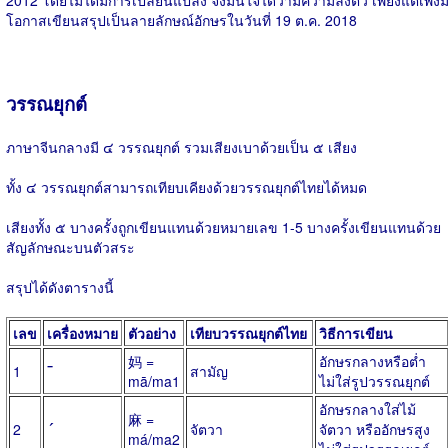
2012 โดยไม่ได้มีการเปลี่ยนแปลง จึงมั่นใจได้ว่ามีความลงตัว เพียงแต่เพิ่งม
โอกาสเขียนสรุปเป็นลายลักษณ์อักษรในวันที่ 19 ต.ค. 2018
วรรณยุกต์
ภาษาจีนกลางมี ๔ วรรณยุกต์ รวมเสียงเบาด้วยเป็น ๕ เสียง
ทั้ง ๔ วรรณยุกต์สามารถเทียบเคียงด้วยวรรณยุกต์ไทยได้หมด
เสียงทั้ง ๕ บางครั้งถูกเขียนแทนด้วยหมายเลข 1-5 บางครั้งเขียนแทนด้วย
สัญลักษณะบนตัวสระ
สรุปได้ดังตารางนี้
เลข
เครื่องหมาย
ตัวอย่าง
เทียบวรรณยุกต์ไทย
วิธีการเขียน
妈 =
อักษรกลางหรือต่ำ
¯
1
สามัญ
mā/ma1
ไม่ใส่รูปวรรณยุกต์
อักษรกลางใส่ไม้
麻 =
´
2
จัตวา
จัตวา หรืออักษรสูง
má/ma2