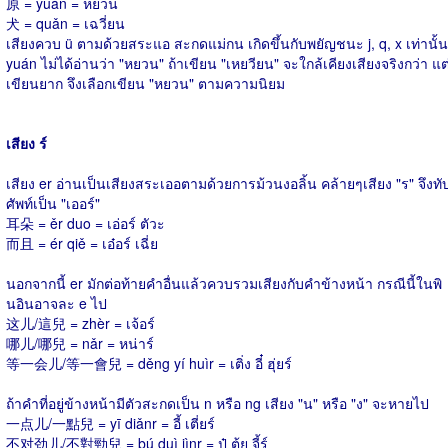
原 = yuán = หยวน
犬 = quǎn = เฉวี่ยน
เสียงควบ ü ตามด้วยสระแอ สะกดแม่กน เกิดขึ้นกับพยัญชนะ j, q, x เท่านั้น
yuán ไม่ได้อ่านว่า "หยวน" ถ้าเขียน "เหยวียน" จะใกล้เคียงเสียงจริงกว่า แต
เขียนยาก จึงเลือกเขียน "หยวน" ตามความนิยม
เสียง ร์
เสียง er อ่านเป็นเสียงสระเออตามด้วยการม้วนงอลิ้น คล้ายๆเสียง "ร" จึงทั
ศัพท์เป็น "เออร์"
耳朵 = ěr duo = เอ่อร์ ตัวะ
而且 = ér qiě = เอ๋อร์ เฉี่ย
นอกจากนี้ er มักต่อท้ายคำอื่นแล้วควบรวมเสียงกับคำข้างหน้า กรณีนี้ในพิ
นอินอาจละ e ไป
这儿/這兒 = zhèr = เจ้อร์
哪儿/哪兒 = nǎr = หน่าร์
等一会儿/等一會兒 = děng yí huìr = เติ่ง อี๋ ฮุ่ยร์
ถ้าคำที่อยู่ข้างหน้ามีตัวสะกดเป็น n หรือ ng เสียง "น" หรือ "ง" จะหายไป
一点儿/一點兒 = yī diǎnr = อี้ เตี่ยร์
不对劲儿/不對勁兒 = bú duì jìnr = ปู๋ ตุ้ย จี้ร์