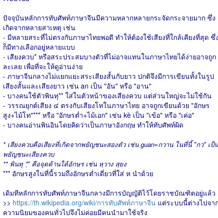
ปัจจุบันหลักการทับศัพท์ภาษาจีนมีความหลากหลายกระจัดกระจายมาก ซึ่ง
เกิดจากหลายสาเหตุ เช่น
- มีหลายสระที่ไม่ตรงกับภาษาไทยพอดี ทำให้ต้องใช้เสียงที่ใกล้เคียงที่สุด ซึ่
ก็มีทางเลือกอยู่หลายแบบ
- เสียงควบ* หรือสระประสมบางตัวที่ไม่อาจแทนในภาษาไทยได้ง่ายอาจถูก
ละเลย เพื่อที่จะให้ดูอ่านง่าย
- ภาษาจีนกลางไม่แยกแยะสระเสียงสั้นกับยาว ปกติจึงมีการเขียนทั้งในรูป
เสียงสั้นและเสียงยาว เช่น an เป็น "อัน" หรือ "อาน"
- บางคนใช้ตัวพินทุ** ใส่ในตัวหน้าของเสียงควบ แต่ส่วนใหญ่จะไม่ใช้กัน
- วรรณยุกต์เสียง ๔ ตรงกับเสียงโทในภาษาไทย อาจถูกเขียนด้วย "อักษร
สูง+ไม้โท"*** หรือ "อักษรต่ำ+ไม้เอก" เช่น kè เป็น "เข้อ" หรือ "เค่อ"
- บางคนอ่านพินอินโดยคิดว่าเป็นภาษาอังกฤษ ทำให้ทับศัพท์ผิด
* เสียงควบคือเสียงที่เกิดจากพยัญชนะสองตัว เช่น guan=กวาน ในที่นี้ "กว" เป็
พยัญชนะเสียงควบ
** พินทุ "ฺ" คือจุดด้านใต้อักษร เช่น หฺวาง สฺยง
*** อักษรสูงในที่นี้รวมถึงอักษรต่ำเดี่ยวที่ใส่ ห นำด้วย
เดิมทีหลักการทับศัพท์ภาษาจีนกลางมีการบัญญัติไว้โดยราชบัณฑิตอยู่แล้ว
>>
https://th.wikipedia.org/wiki/การทับศัพท์ภาษาจีน
แต่ระบบนี้ต่างไปจา
ความนิยมของคนทั่วไปจึงไม่ค่อยมีคนนำมาใช้จริง