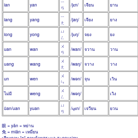
ㄧ
ian
yan
/jɛn/
เจียน
ยาน
ㄢ
ㄧ
iang
yang
/jaŋ/
เจียง
ยาง
ㄤ
ㄩ
iong
yong
/jʊŋ/
จยง
ยง
ㄥ
ㄨ
uan
wan
/wan/
จวาน
วาน
ㄢ
ㄨ
uang
wang
/waŋ/
จวาง
วาง
ㄤ
ㄨ
un
wen
/wən/
จุน
เวิน
ㄣ
ㄨ
ไม่มี
weng
/wəŋ/
เวิง
ㄥ
ㄩ
üan/uan
yuan
/ɥɛn/
เจวียน
ยวน
ㄢ
眼 = yǎn = หย่าน
免 = miǎn = เหมี่ยน
เสียงควบ "ย" ตามด้วยสระแอ สะกดแม่กน