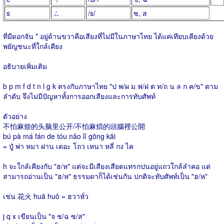
s
ㄙ
/s/
ซ, ส
ที่มีดอกจัน * อยู่ด้านขวาคือเสียงที่ไม่มีในภาษาไทย ได้แค่เทียบเคียงด้วย
พยัญชนะที่ใกล้เคียง
อธิบายเพิ่มเติม
b p m f d t n l g k ตรงกับภาษาไทย "ป พ/ผ ม ฟ/ฝ ต ท/ถ น ล ก ค/ข" ตาม
ลำดับ จึงไม่มีปัญหาทั้งการออกเสียงและการทับศัพท์
ตัวอย่าง
不怕麻烦的头脑里公开/不怕麻煩的頭腦裡公開
bú pà má fán de tóu nǎo lǐ gōng kāi
= ปู๋ พ่า หมา ฝาน เตอะ โถว เหนา หลี่ กง ไค
h จะใกล้เคียงกับ "ฮ/ห" แต่จะมีเสียงเสียดแทรกปนอยู่แถวใกล้ลำคอ แต่
สามารถอ่านเป็น "ฮ/ห" ธรรมดาก็ได้เช่นกัน ปกติจะทับศัพท์เป็น "ฮ/ห"
เช่น 花火 huā huǒ = ฮวาหั่ว
j q x เขียนเป็น "จ ช/ฉ ซ/ส"