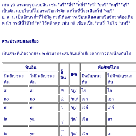
เช่น yǔ อาจพบรูปแบบอื่น เช่น "อวี่" "อี่ว์" "หยี่ว์" "หวี่" "ยหวี่" "หยฺวี่" "อฺวี่"
เป็นต้น แบบไหนก็ไม่อาจเรียกว่าผิด แต่ในที่นี้จะเลือกใช้ "หยวี่"
ย, ล, น เป็นอักษรต่ำที่ไม่มีคู่ กรณีต้องการเขียนเสียงเอกหรือจัตวาต้องเติม
ห นำ กรณีนี้ให้ใส่ "ห" ไว้หน้าสุด เช่น nǚ เขียนเป็น "หนวี่" ไม่ใช่ "นหวี่"
สระประสมสองเสียง
เป็นสระที่เกิดจากสระ ๒ ตัวมาประสมกันแล้วเสียงลากยาวต่อเนื่องกันไป
พินอิน
ทับศัพท์ไทย
จู้
IPA
มีพยัญชนะ
ไม่มีพยัญชนะ
มีพยัญชนะ
ไม่มีพยัญชนะ
อิน
ต้น
ต้น
ต้น
ต้น
ai
ai
ㄞ
/ai̯/
ไจ
ไอ
ao
ao
ㄠ
/au̯/
เจา
เอา
ei
ei
ㄟ
/ei̯/
เจย์
เอย์
ㄧ
ia
ya
/ja/
เจีย
ยา
ㄚ
ㄧ
ie
ye
/je/
เจีย
เย