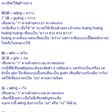
ละเอียดให้ดูด้านล่าง
网/網 = wǎng = หว่าง
广/廣 = guǎng = กว่าง
เสียงควบ "ว" ตามด้วยสระอา สะกดแม่กง
กรณีเสียง h เมื่อใช้ "ห" สะกดให้เขียนด้วยสระอัวแทน huāng huáng
huǎng huàng เขียนเป็น "ฮวาง หวง ห่วง ฮว่าง"
huáng อาจเห็นบางคนเขียนเป็น "ฮว๋าง" แต่การเขียนแบบนี้ผิดหลักภาษา
ไทยจึงไม่สมควรใช้
吻 = wěn = เหวิ่น
滚/滾 = gǔn = กุ่น
เสียงควบ "ว" ตามด้วยสระเออ สะกดแม่กน
กรณีที่มีเสียงพยัญชนะต้นจะตัดตัว e เหลือแต่ u แต่จริงๆเป็นเสรียง ue
ดังนั้น gǔn จึงเขียนแบบนี้แทนที่จะเป็น guěn เสียงที่อ่านจริงๆคือ "เกวิ่น"
แต่ให้เขียนง่ายๆเป็น "กุ่น" ตามความนิยม
翁 = wēng = เวิง
เสียงควบ "ว" ตามด้วยสระเออ สะกดแม่กง
เสียงนี้มีเฉพาะเมื่อไม่มีเสียงพยัญชนะต้น
นอกจากนี้ wēng ยังอ่านเป็น "อง" หรือ "วง" ได้ด้วย