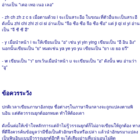
อ่านเป็น "เตอ เทอ เนอ เลอ"
- zh ch zh z c s เมื่อตามด้วย i จะเป็นสระอือ ในขณะที่ตัวอื่นจะเป็นสระอี
ดังนั้น zhi chi zhi zi ci si อ่านเป็น "จือ ชือ ซือ จือ ชือ ซือ" แต่ ji qi xi yi อ่าน
เป็น "จี ชี ซี อี"
- y เมื่อนำหน้า i จะให้เขียนเป็น "อ" เช่น yi yin ying เขียนเป็น "อี อิน อิง"
นอกนั้นเขียนเป็น "ย" หมดเช่น ya ye yo yu เขียนเป็น "ยา เย ยอ ยวี"
- w เขียนเป็น "ว" ยกเว้นเมื่อนำหน้า u จะเขียนเป็น "อ" ดังนั้น wu อ่านว่า
"อู"
ข้อควรระวัง
ปกติเวลาเขียนภาษาอังกฤษ ชื่อต่างๆในภาษาจีนกลางจะถูกแปลงตามพิ
นอิน แต่ตัดวรรณยุกต์ออกหมด ทำให้ต้องเดา
ดังนั้นต่อให้เข้าใจหลักการแต่ถ้าไม่รู้วรรณยุกต์ก็ไม่อาจเขียนให้ถูกต้อง ทาง
ที่ดีจึงควรค้นข้อมูลว่ามีชื่อเป็นตัวอักษรจีนหรือเปล่า แล้วนำอักษรมาแปลง
เป็นพินอินแบบมีวรรณยุกต์อีกที จะได้เสียงอ่านที่แน่นอนไม่ผิด