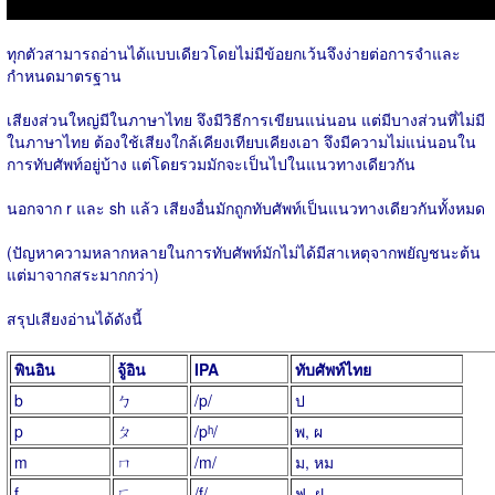
ทุกตัวสามารถอ่านได้แบบเดียวโดยไม่มีข้อยกเว้นจึงง่ายต่อการจำและ
กำหนดมาตรฐาน
เสียงส่วนใหญ่มีในภาษาไทย จึงมีวิธีการเขียนแน่นอน แต่มีบางส่วนที่ไม่มี
ในภาษาไทย ต้องใช้เสียงใกล้เคียงเทียบเคียงเอา จึงมีความไม่แน่นอนใน
การทับศัพท์อยู่บ้าง แต่โดยรวมมักจะเป็นไปในแนวทางเดียวกัน
นอกจาก r และ sh แล้ว เสียงอื่นมักถูกทับศัพท์เป็นแนวทางเดียวกันทั้งหมด
(ปัญหาความหลากหลายในการทับศัพท์มักไม่ได้มีสาเหตุจากพยัญชนะต้น
แต่มาจากสระมากกว่า)
สรุปเสียงอ่านได้ดังนี้
พินอิน
จู้อิน
IPA
ทับศัพท์ไทย
b
ㄅ
/p/
ป
p
ㄆ
/pʰ/
พ, ผ
m
ㄇ
/m/
ม, หม
f
ㄈ
/f/
ฟ, ฝ