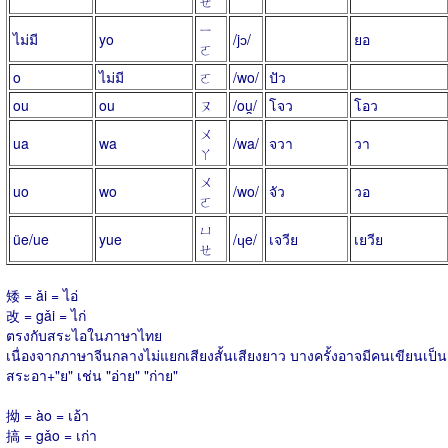
ㄝ
ㄧ
ไม่มี
yo
/jɔ/
ยอ
ㄛ
o
ไม่มี
ㄛ
/wo/
ปัว
ou
ou
ㄡ
/ou̯/
โจว
โอว
ㄨ
ua
wa
/wa/
จวา
วา
ㄚ
ㄨ
uo
wo
/wo/
จัว
วอ
ㄛ
ㄩ
üe/ue
yue
/ɥe/
เจวีย
เยวีย
ㄝ
矮 = ǎi = ไอ่
改 = gǎi = ไก่
ตรงกับสระไอในภาษาไทย
เนื่องจากภาษาจีนกลางไม่แยกเสียงสั้นเสียงยาว บางครั้งอาจมีคนเขียนเป็น
สระอา+"ย" เช่น "อ่าย" "ก่าย"
拗 = ào = เอ้า
搞 = gǎo = เก่า