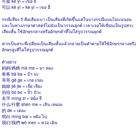
可疑 kě yí = เข่อ อี๋
可以 kě yǐ = ké yǐ = เขอ อี่
กรณีเสียง 5 คือเสียงเบา เป็นเสียงที่เกิดขึ้นแค่ในบางกรณีแบบไม่แน่นอน
และในทางภาษาศาสตร์ไม่นับเป็นวรรณยุกต์ เวลาเจอให้เขียนเป็นรูปสระ
เสียงสั้น ใช้อักษรกลางหรืออักษรต่ำที่ไม่ใส่รูปวรรณยุกต์
หากเป็นสระที่เปลี่ยนเป็นเสียงสั้นแล้วกลายเป็นคำตายให้ใช้อักษรกลางหรื
อักษรสูงที่ไม่ใส่รูปวรรณยุกต์
ตัวอย่าง
妈妈/媽媽 mā ma = มา หมะ
爸爸 bà ba = ป้า ปะ
哥哥 gē ge = เกอ เกอะ
姐姐 jiě jie = เจี่ย เจียะ
伯伯 bó bo = ปั๋ว ปัวะ
名字 míng zi = หมิง จึ
什么/什麼 shén me = เสิน เหมอะ
的 de = เตอะ
明白 míng bai = หมิง ไป
我们/我們 wǒ men = หว่อ เมิน