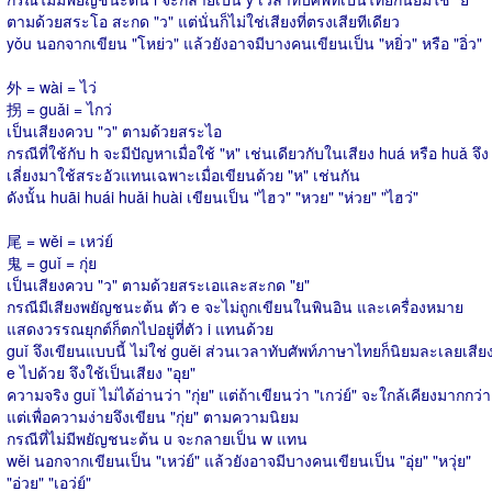
ตามด้วยสระโอ สะกด "ว" แต่นั่นก็ไม่ใช่เสียงที่ตรงเสียทีเดียว
yǒu นอกจากเขียน "โหย่ว" แล้วยังอาจมีบางคนเขียนเป็น "หยิ่ว" หรือ "อิ่ว"
外 = wài = ไว่
拐 = guǎi = ไกว่
เป็นเสียงควบ "ว" ตามด้วยสระไอ
กรณีที่ใช้กับ h จะมีปัญหาเมื่อใช้ "ห" เช่นเดียวกับในเสียง huá หรือ huǎ จึง
เลี่ยงมาใช้สระอัวแทนเฉพาะเมื่อเขียนด้วย "ห" เช่นกัน
ดังนั้น huāi huái huǎi huài เขียนเป็น "ไฮว" "หวย" "ห่วย" "ไฮว่"
尾 = wěi = เหว่ย์
鬼 = guǐ = กุ่ย
เป็นเสียงควบ "ว" ตามด้วยสระเอและสะกด "ย"
กรณีมีเสียงพยัญชนะต้น ตัว e จะไม่ถูกเขียนในพินอิน และเครื่องหมาย
แสดงวรรณยุกต์ก็ตกไปอยู่ที่ตัว i แทนด้วย
guǐ จึงเขียนแบบนี้ ไม่ใช่ guěi ส่วนเวลาทับศัพท์ภาษาไทยก็นิยมละเลยเสีย
e ไปด้วย จึงใช้เป็นเสียง "อุย"
ความจริง guǐ ไม่ได้อ่านว่า "กุ่ย" แต่ถ้าเขียนว่า "เกว่ย์" จะใกล้เคียงมากกว่า
แต่เพื่อความง่ายจึงเขียน "กุ่ย" ตามความนิยม
กรณีที่ไม่มีพยัญชนะต้น u จะกลายเป็น w แทน
wěi นอกจากเขียนเป็น "เหว่ย์" แล้วยังอาจมีบางคนเขียนเป็น "อุ่ย" "หวุ่ย"
"อ่วย" "เอว่ย์"