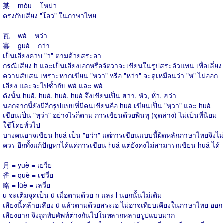
某 = mǒu = โหม่ว
ตรงกับเสียง "โอว" ในภาษาไทย
瓦 = wǎ = หว่า
寡 = guǎ = กว่า
เป็นเสียงควบ "ว" ตามด้วยสระอา
กรณีเสียง h และเป็นเสียงเอกหรือจัตวาจะเขียนในรูปสระอัวแทน เพื่อเลี่ยง
ความสับสน เพราะหากเขียน "หวา" หรือ "หว่า" จะดูเหมือนว่า "ห" ไม่ออก
เสียง และจะไปซ้ำกับ wá และ wǎ
ดังนั้น huā, huá, huǎ, huà จึงเขียนเป็น ฮวา, หัว, หั่ว, ฮว่า
นอกจากนี้ยังมีอีกรูปแบบที่มีคนเขียนคือ huá เขียนเป็น "หฺวา" และ huǎ
เขียนเป็น "หฺว่า" อย่างไรก็ตาม การเขียนด้วยพินทุ (จุดล่าง) ไม่เป็นที่นิยม
ใช้โดยทั่วไป
บางคนอาจเขียน huá เป็น "ฮว๋า" แต่การเขียนแบบนี้ผิดหลักภาษาไทยจึงไม
ควร อีกทั้งแก้ปัญหาได้แค่การเขียน huá แต่ยังคงไม่สามารถเขียน huǎ ได้
月 = yuè = เยวี่ย
雀 = què = เชวี่ย
略 = lüè = เลวี่ย
u จะเติมจุดเป็น ü เมื่อตามด้วย n และ l นอกนั้นไม่เติม
เสียงนี้คล้ายเสียง ü แล้วตามด้วยสระเอ ไม่อาจเทียบเคียงในภาษาไทย ออก
เสียงยาก จึงถูกทับศัพท์ต่างกันไปในหลากหลายรูปแบบมาก