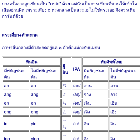
บางครั้งอาจถูกเขียนเป็น "เหว่ย" ด้วย แต่นั่นเป็นการเขียนที่ชวนให้เข้าใจ
เสียงอ่านผิด เพราะเสียง e ตรงกลางเป็นสระเอ ไม่ใช่สระเออ จึงควรเติม
การันต์ด้วย
สระเดี่ยว+ตัวสะกด
ภาษาจีนกลางมีตัวสะกดอยู่แค่ ๒ ตัวคือแม่กงกับแม่กน
พินอิน
ทับศัพท์ไทย
จู้
IPA
มีพยัญชนะ
ไม่มีพยัญชนะ
มีพยัญชนะ
ไม่มีพยัญชนะ
อิน
ต้น
ต้น
ต้น
ต้น
an
an
ㄢ
/an/
จาน
อาน
ang
ang
ㄤ
/aŋ/
จาง
อาง
en
en
ㄣ
/ən/
เจิน
เอิน
eng
eng
ㄥ
/əŋ/
เจิง
เอิง
ㄧ
in
yin
/in/
จิน
อิน
ㄣ
ㄧ
ing
ying
/iŋ/
จิง
อิง