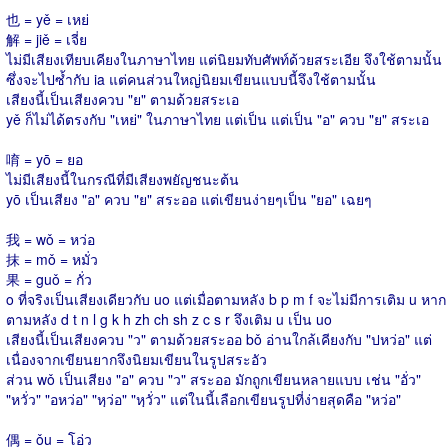
也 = yě = เหย่
解 = jiě = เจี่ย
ไม่มีเสียงเทียบเคียงในภาษาไทย แต่นิยมทับศัพท์ด้วยสระเอีย จึงใช้ตามนั้น
ซึ่งจะไปซ้ำกับ ia แต่คนส่วนใหญ่นิยมเขียนแบบนี้จึงใช้ตามนั้น
เสียงนี้เป็นเสียงควบ "ย" ตามด้วยสระเอ
yě ก็ไม่ได้ตรงกับ "เหย่" ในภาษาไทย แต่เป็น แต่เป็น "อ" ควบ "ย" สระเอ
唷 = yō = ยอ
ไม่มีเสียงนี้ในกรณีที่มีเสียงพยัญชนะต้น
yō เป็นเสียง "อ" ควบ "ย" สระออ แต่เขียนง่ายๆเป็น "ยอ" เฉยๆ
我 = wǒ = หว่อ
抹 = mǒ = หมั่ว
果 = guǒ = กั่ว
o ที่จริงเป็นเสียงเดียวกับ uo แต่เมื่อตามหลัง b p m f จะไม่มีการเติม u หาก
ตามหลัง d t n l g k h zh ch sh z c s r จึงเติม u เป็น uo
เสียงนี้เป็นเสียงควบ "ว" ตามด้วยสระออ bǒ อ่านใกล้เคียงกับ "ปหว่อ" แต่
เนื่องจากเขียนยากจึงนิยมเขียนในรูปสระอัว
ส่วน wǒ เป็นเสียง "อ" ควบ "ว" สระออ มักถูกเขียนหลายแบบ เช่น "อั่ว"
"หวั่ว" "อหว่อ" "หฺว่อ" "หฺวั่ว" แต่ในนี้เลือกเขียนรูปที่ง่ายสุดคือ "หว่อ"
偶 = ǒu = โอ่ว