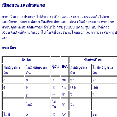
เสียงสระและตัวสะกด
ภาษาจีนกลางประกอบไปด้วยสระเดี่ยวและสระประสมรวมแล้วไม่มาก
และมีตัวสะกดอยู่แค่สองเสียงคือแม่กนและแม่กง เมื่อนำสระและตัวสะกด
มาจับคู่กันทั้งหมดก็ยังรวมแล้วได้ไม่กี่สิบรูปแบบ แต่ละรูปแบบมีวิธีการ
เขียนทับศัพท์ที่ต่างกันออกไป ในที่นี้จะอธิบายโดยแจกแจงการประสมทุกรูป
แบบ
สระเดี่ยว
พินอิน
ทับศัพท์ไทย
จู้อิน
IPA
มีพยัญชนะ
ไม่มีพยัญชนะ
มีพยัญชนะ
ไม่มีพยัญชนะ
ต้น
ต้น
ต้น
ต้น
a
a
ㄚ
/a/
จา
อา
e
e
ㄜ
/ɤ/
เจอ
เออ
i
yi
ㄧ
/i/
จี
อี
ไม่
i
ไม่มี
/ɨ/
จือ
ใส่
ไม่มี
o
ㄛ
/ɔ/
ออ