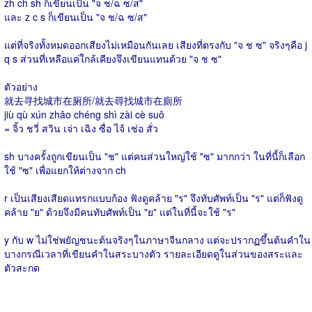
zh ch sh ก็เขียนเป็น "จ ช/ฉ ซ/ส"
และ z c s ก็เขียนเป็น "จ ช/ฉ ซ/ส"
แต่ที่จริงทั้งหมดออกเสียงไม่เหมือนกันเลย เสียงที่ตรงกับ "จ ช ซ" จริงๆคือ j
q s ส่วนที่เหลือแค่ใกล้เคียงจึงเขียนแทนด้วย "จ ช ซ"
ตัวอย่าง
就去寻找城市在厕所/就去尋找城市在廁所
jiù qù xún zhǎo chéng shì zài cè suǒ
= จิ้ว ชวี่ สวิน เจ่า เฉิง ซื่อ ไจ้ เช่อ สั่ว
sh บางครั้งถูกเขียนเป็น "ช" แต่คนส่วนใหญ่ใช้ "ซ" มากกว่า ในที่นี้ก็เลือก
ใช้ "ซ" เพื่อแยกให้ต่างจาก ch
r เป็นเสียงเสียดแทรกแบบก้อง ฟังดูคล้าย "ร" จึงทับศัพท์เป็น "ร" แต่ก็ฟังดู
คล้าย "ย" ด้วยจึงมีคนทับศัพท์เป็น "ย" แต่ในที่นี้จะใช้ "ร"
y กับ w ไม่ใช่พยัญชนะต้นจริงๆในภาษาจีนกลาง แต่จะปรากฏขึ้นต้นคำใน
บางกรณีเวลาที่เขียนคำในสระบางตัว รายละเอียดดูในส่วนของสระและ
ตัวสะกด