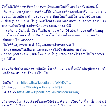
ดังนั้นจึงได้ทำการคิดหลักการทับศัพท์แบบใหม่ขึ้นมา โดยยึดหลักดังนี้
- พิจารณาจากรูปแบบการเขียนที่มีคนอื่นเคยเขียนมาก่อนจริงๆแล้วเอามา
รุปรวม ไม่ได้มีการสร้างรูปแบบการเขียนใหม่ที่ไม่มีใครเคยใช้ขึ้นมาเอง
- เขียนรูปสระประสมในรูปที่ทั้งใกล้เคียงเสียงอ่านจริงและตรงกับความนิย
ของคนส่วนใหญ่ ชั่งน้ำหนักระหว่างสองอย่างให้ดี
- สระที่อาจเป็นได้ทั้งเสียงสั้นเสียงยาวจะเลือกใช้อย่างใดอย่างหนึ่ง โดยดู
แนวโน้มว่าในสระนั้นๆเสียงมีแนวโน้มไปทางไหนมากกว่า และคนนิยม
เขียนแบบไหนมากกว่า
- ไม่ใช้พินทุ เพราะจะทำให้ดูแปลกตาสำหรับคนทั่วไป
- ใส่วรรณยุกต์ให้เสียงอ่านถูกต้องและไม่ขัดต่อหลักภาษาไทย
- วรรณยุกต์เสียง ๔ (เสียงโท) เขียนในรูป "อักษรต่ำ+ไม้เอก" ไม่ใช้ "อักษร
สูง+ไม้โท"
ระบบทับศัพท์จะแปลงจากพินอินเป็นหลัก นอกจากนี้จะมีกำกับจู้อินและ IPA
เพื่ออ้างอิงประกอบด้วย แต่ไม่เน้น
(พินอินคือ >>
https://th.wikipedia.org/wiki/พินอิน
จู้อินคืน >>
https://th.wikipedia.org/wiki/จู้อิน
IPA คือ >>
https://th.wikipedia.org/wiki/สัทอักษรสากล
)
อนึ่ง ระบบนี้ถูกเรียบเรียงขึ้นและใช้เขียนจริงๆภายในบล็อกนี้มาตั้งแต่ช่วงป