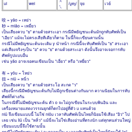
ㄨ
ui
wei
/u̯eɪ̯/
จุย
เวย์
ㄟ
咬 = yǎo = เหย่า
秒 = miǎo = เหมี่ยว
เป็นเสียงควบ "ย" ตามด้วยสระเอา กรณีมีพยัญชนะต้นมักถูกทับศัพท์เป็น
"เอียว" แม้จะไม่ตรงเสียทีเดียวก็ตาม ในนี้ก็จะเขียนตามนั้น
กรณีไม่มีพยัญชนะต้นจะเติม y นำหน้า กรณีนี้จะทับศัพท์เป็น "ย" สระเอา
แต่เสียงจริงๆเป็น "อ" ควบ "ย" ตามด้วยสระเอา ดังนั้นจึงอาจเจอการทับ
ศัพท์รูปแบบอื่น
เช่น yǎo อาจเจอคนเขียนเป็น "เอี่ยว" หรือ "เหยี่ยว"
有 = yǒu = โหย่ว
扭 = niǔ = หนิ่ว
เป็นเสียงควบ "ย" ตามด้วยสระโอ สะกด "ว"
เสียงนี้กรณีมีพยัญชนะต้นกับไม่มีถูกเขียนต่างกันมาก ความนิยมในการทับ
ศัพท์ก็ต่างกัน
ในกรณีที่ไม่มีพยัญชนะต้น ตัว o จะไม่ถูกเขียนในระบบพินอิน และ
เครื่องหมายแสดงวรรณยุกต์ก็ตกไปอยู่ที่ตัว u แทนด้วย
niǔ จึงเขียนแบบนี้ ไม่ใช่ niǒu เวลาทับศัพท์เป็นไทยก็นิยมใช้เสียง "อิว" ไป
เลย เช่น liǔ เป็น "หลิ่ว" แม้นี่จะไม่ใช่เสียงอ่านที่ตรงนัก แต่ทุกคนส่วนใหญ่
เขียนแบบนี้จึงใช้ตามนั้น
กรณีไม่มีพยัญชนะต้น i จะกลายเป็น y เวลาทับศัพท์เป็นไทยก็นิยมใช้ "ย"