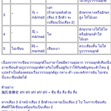
ไม่ใส่รูปวรรณยุกต์
เอก
马 =
(ถ้าตามหลังด้วย
อักษรกลางหรืออักษร
ˇ
3
mǎ/ma3
เสียง 3 อีกตัว จะ
สูง ใส่ไม้เอก
เปลี่ยนเป็นเสียง 2)
อักษรกลางใส่ไม้โท
骂 =
`
4
โท
หรืออักษรต่ำใส่
mà/ma4
ไม้เอก
吗 =
สระเสียงสั้น ไม่ใส่
5
ไม่เขียน
เสียงเบา
ma/ma5
รูปวรรณยุกต์
เนื่องจากการเขียนวรรณยุกต์ในภาษาไทยมีความยุ่งยาก วรรณยุกต์เสียงนึง
อาจเขียนด้วยรูปวรรณยุกต์ต่างกันไปขึ้นอยู่กับว่าใช้กับพยัญชนะตัวไหน ผู้
แปลจำเป็นต้องคล่องเรื่องวรรณยุกต์สูง กลาง ต่ำ และหลักการผัน ไม่เช่น
นั้นจะเขียนผิดได้
ตัวอย่าง
施氏食狮史 shī shì shí shī shǐ = ซือ ซื่อ สือ ซือ สื่อ
หากเสียง 3 นำหน้าเสียง 3 อีกตัวจะกลายเป็นเสียง 2 ไป ในการเขียนทับ
ศัพท์ก็ให้เขียนเหมือนกับเป็นเสียง 2