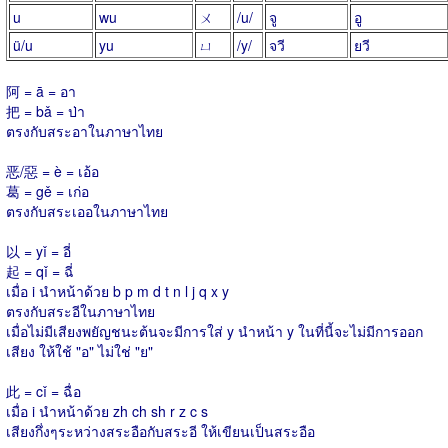
u
wu
ㄨ
/u/
จู
อู
ü/u
yu
ㄩ
/y/
จวี
ยวี
阿 = ā = อา
把 = bǎ = ป่า
ตรงกับสระอาในภาษาไทย
恶/惡 = è = เอ้อ
葛 = gě = เก่อ
ตรงกับสระเออในภาษาไทย
以 = yǐ = อี่
起 = qǐ = ฉี่
เมื่อ i นำหน้าด้วย b p m d t n l j q x y
ตรงกับสระอีในภาษาไทย
เมื่อไม่มีเสียงพยัญชนะต้นจะมีการใส่ y นำหน้า y ในที่นี้จะไม่มีการออก
เสียง ให้ใช้ "อ" ไม่ใช่ "ย"
此 = cǐ = ฉื่อ
เมื่อ i นำหน้าด้วย zh ch sh r z c s
เสียงกึ่งๆระหว่างสระอือกับสระอี ให้เขียนเป็นสระอือ