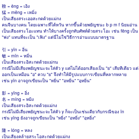
鞥 = ēng = เอิง
猛 = měng = เหมิ่ง
เป็นเสียงสระเออสะกดด้วยแม่กง
คนจีนบางคน โดยเฉพาะที่ไต้หวัน หากขึ้นด้วยพยัญชนะ b p m f นิยมอ่าน
เป็นเสียงสระโอะแทน ทำให้บางครั้งถูกทับศัพท์ด้วยสระโอะ เช่น fēng เป็น
"ฟง" แทนที่จะเป็น "เฟิง" แต่นี่ไม่ใช่วิธีการอ่านแบบมาตรฐาน
引 = yǐn = อิ่น
敏 = mǐn = หมิ่น
เป็นเสียงสระอิสะกดด้วยแม่กน
กรณีไม่มีเสียงพยัญชนะจะใส่ตัว y แต่ไม่ได้ออกเสียงเป็น "ย" เสียทีเดียว แต่
ออกเป็นเหมือน "อ" ควบ "ย" จึงทำให้มีรูปแบบการเขียนที่หลากหลาย
เช่น yǐn อาจถูกเขียนเป็น "หยิ่น" "อหยิ่น" "อฺหยิ่น"
影 = yǐng = อิ่ง
名 = míng = หมิง
เป็นเสียงสระอิสะกดด้วยแม่กง
กรณีไม่มีเสียงพยัญชนะจะใส่ตัว y ก็จะเป็นเช่นเดียวกับกรณีของ ǐn
เช่น yǐng ยังอาจถูกเขียนเป็น "หยิ่ง" "อหยิ่ง" "อฺหยิ่ง"
隆 = lóng = หลง
เป็นเสียงคล้ายสระโอสะกดด้วยแม่กง