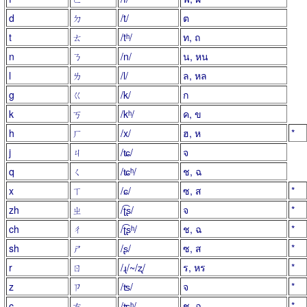
d
ㄉ
/t/
ต
t
ㄊ
/tʰ/
ท, ถ
n
ㄋ
/n/
น, หน
l
ㄌ
/l/
ล, หล
g
ㄍ
/k/
ก
k
ㄎ
/kʰ/
ค, ข
h
ㄏ
/x/
ฮ, ห
*
j
ㄐ
/ʨ/
จ
q
ㄑ
/ʨʰ/
ช, ฉ
x
ㄒ
/ɕ/
ซ, ส
*
zh
ㄓ
/ʈ͡ʂ/
จ
*
ch
ㄔ
/ʈ͡ʂʰ/
ช, ฉ
*
sh
ㄕ
/ʂ/
ซ, ส
*
r
ㄖ
/ɻ/~/ʐ/
ร, หร
*
z
ㄗ
/ʦ/
จ
*
c
ㄘ
/ʦʰ/
ช, ฉ
*