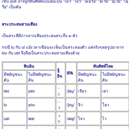
เช่น yuè อาจถูกทับศัพท์แบบอื่นเป็น "เยว่" "เย่ว์" "อเยวี่ย" "ยเวี่ย" "ยฺเวี่ย" "เยฺ
วี่ย" เป็นต้น
สระประสมสามเสียง
เป็นสระที่มีการลากเสียงประสมสระถึง ๓ ตัว
กรณี iu กับ ui แม้เวลาเขียนจะเห็นเป็นสระสองตัว แต่จริงๆลดรูปมาจาก
iou กับ uei จึงถือเป็นสระประสมสามเสียงด้วย
พินอิน
ทับศัพท์ไทย
จู้
IPA
มีพยัญชนะ
ไม่มีพยัญชนะ
มีพยัญชนะ
ไม่มีพยัญชนะ
อิน
ต้น
ต้น
ต้น
ต้น
ㄧ
iao
yao
/jau̯/
เจียว
เยา
ㄠ
ㄧ
iu
you
/jou̯/
จิว
โยว
ㄡ
ㄨ
uai
wai
/wai̯/
ไจว
ไว
ㄞ