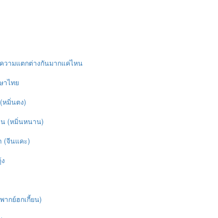
มีความแตกต่างกันมากแค่ไหน
าษาไทย
(หมิ่นตง)
ยน (หมิ่นหนาน)
า (จีนแคะ)
้ง
 พากย์ฮกเกี้ยน)