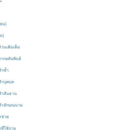
น
้ยน)
ยน)
่วนเติมเต็ม
วากยสัมพันธ์
คำซ้ำ
 คำบุพบท
 คำสันธาน
0 คำลักษณนาม
ำช่วย
ที่ใช้ถาม