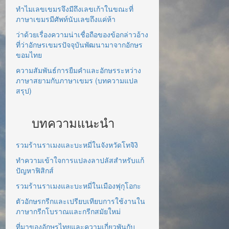
ทำไมเลขเขมรจึงมีถึงเลขเก้าในขณะที่
ภาษาเขมรมีศัพท์นับเลขถึงแค่ห้า
ว่าด้วยเรื่องความน่าเชื่อถือของข้อกล่าวอ้าง
ที่ว่าอักษรเขมรปัจจุบันพัฒนามาจากอักษร
ขอมไทย
ความสัมพันธ์การยืมคำและอักษรระหว่าง
ภาษาสยามกับภาษาเขมร (บทความแปล
สรุป)
บทความแนะนำ
รวมร้านราเมงและบะหมี่ในจังหวัดโทจิงิ
ทำความเข้าใจการแปลงลาปลัสสำหรับแก้
ปัญหาฟิสิกส์
รวมร้านราเมงและบะหมี่ในเมืองฟุกุโอกะ
ตัวอักษรกรีกและเปรียบเทียบการใช้งานใน
ภาษากรีกโบราณและกรีกสมัยใหม่
ที่มาของอักษรไทยและความเกี่ยวพันกับ