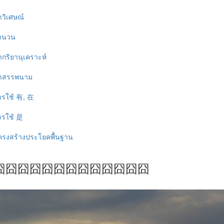
ำวิเศษณ์
จำนวน
ำกริยานุเคราะห์
 คำสรรพนาม
การใช้ 有, 在
ารใช้ 是
โครงสร้างประโยคพื้นฐาน
囧囧囧囧囧囧囧囧囧囧囧囧囧