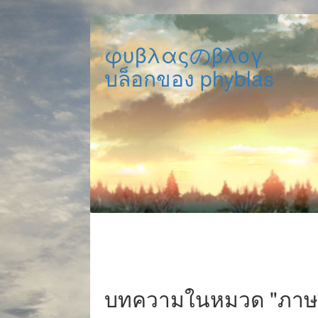
φυβλαςのβλογ
บล็อกของ phyblas
บทความในหมวด "ภาษ