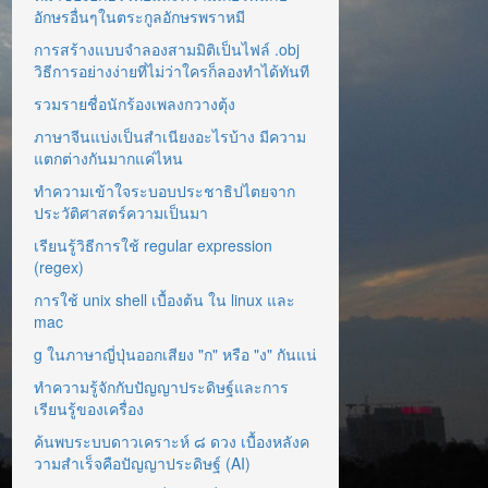
อักษรอื่นๆในตระกูลอักษรพราหมี
การสร้างแบบจำลองสามมิติเป็นไฟล์ .obj
วิธีการอย่างง่ายที่ไม่ว่าใครก็ลองทำได้ทันที
รวมรายชื่อนักร้องเพลงกวางตุ้ง
ภาษาจีนแบ่งเป็นสำเนียงอะไรบ้าง มีความ
แตกต่างกันมากแค่ไหน
ทำความเข้าใจระบอบประชาธิปไตยจาก
ประวัติศาสตร์ความเป็นมา
เรียนรู้วิธีการใช้ regular expression
(regex)
การใช้ unix shell เบื้องต้น ใน linux และ
mac
g ในภาษาญี่ปุ่นออกเสียง "ก" หรือ "ง" กันแน่
ทำความรู้จักกับปัญญาประดิษฐ์และการ
เรียนรู้ของเครื่อง
ค้นพบระบบดาวเคราะห์ ๘ ดวง เบื้องหลังค
วามสำเร็จคือปัญญาประดิษฐ์ (AI)