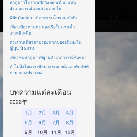
หอดูดาวโบราณปักกิ่ง ตอนที่ ๑: แท่น
สังเกตการณ์และสวนดอกไม้
พิพิธภัณฑ์สถาปัตยกรรมโบราณปักกิ่ง
เที่ยวเมืองตานตง ล่องเรือในน่านน้ำ
เกาหลีเหนือ
ตระเวนเที่ยวตามรอยฉากของอนิเมะใน
ญี่ปุ่น ปี 2013
เที่ยวชมหอดูดาวที่ฐานสังเกตการณ์ซิงหลง
ทำไมจึงไม่ควรเขียนวรรณยุกต์เวลาทับศัพท์
ภาษาต่างประเทศ
บทความแต่ละเดือน
2026年
1月
2月
3月
4月
5月
6月
7月
8月
9月
10月
11月
12月