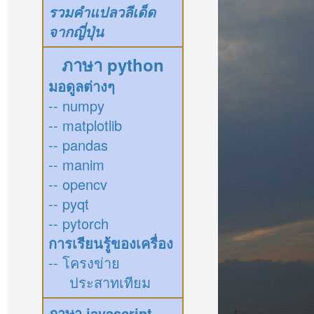
รวมคำแปลวลีเด็ด
จากญี่ปุ่น
ภาษา python
มอดูลต่างๆ
-- numpy
-- matplotlib
-- pandas
-- manim
-- opencv
-- pyqt
-- pytorch
การเรียนรู้ของเครื่อง
-- โครงข่าย
ประสาทเทียม
ภาษา javascript