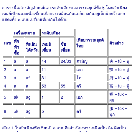
ตารางนี้แสดงสัญลักษณ์และระดับเสียงของวรรณยุกต์ทั้ง ๖ โดยสำเนียง
เหมย์เซี่ยนและซื่อเซี่ยนเกือบจะเหมือนกันแต่ก็ต่างกันอยู่เล็กน้อยจึงแยก
แสดงทั้ง ๒ แบบเปรียบเทียบกันไปด้วย
เครื่องหมาย
ระดับเสียง
เทียบวรรณยุกต์
พัก
เลข
ตัวอย่าง
พินอิน
เหมย์
ซื่อ
ไทย
ฟ้า
ไต้หวัน
เซี่ยน
เซี่ยน
ซื้อ
1
â
aˊ
44
24/33
สามัญ
夫 = fû = ฟู
2
à
aˇ
11
เอก
扶 = fù = ฝู่
3
á
a^
31
โท
府 = fú = ฟู่
4
a
a
53
55
ตรี
富 = fu = ฟู้
福 = fuk =
5
ak
agˋ
1
2
เอก
ฝุก
服 = fu̍k =
6
a̍k
ag
5
ตรี
ฟุก
เสียง 1 ในสำเนียงซื่อเซี่ยนมี ๒ แบบคือสำเนียงทางเหนือเป็น 24 คือเป็น