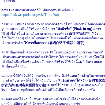
ประจำวัน
วิกิพีเดียฉบับภาษาฮากกาก็ยืนพื้นจากสำเนียงซื่อเซี่ยน
https://hak.wikipedia.org/wiki/Thèu-Ya̍p
การเขียนแทนเสียงอ่านภาษาฮากกาด้วยอักษรโรมันนั้นถูกทำได้หลากหลา
รูปแบบมาก แต่ในวิกิใช้ระบบที่เรียกว่า
"พักฟ้าซื้อ" (Pha̍k-fa-sṳ)
คำว่า
"พักฟ้าซื้อ" เป็นคำอ่านในภาษาฮากกาของคำว่า
白话字/白話字
("ไป๋ฮว่า
จื้อ" ในจีนกลาง) เพื่อไม่ให้สับสนกับไป๋ฮว่าจื้อที่ใช้ในภาษาจีนฮกเกี้ยนอาจ
เรียกแยกว่าเป็น
ไป๋ฮว่าจื้อฮากกา (客语白话字/客語白話字)
พักฟ้าซื้อถูกคิดขึ้นตั้งแต่ศตวรรษที่ 19 โดยหมอสอนศาสนาชาวตะวันตกที่
เข้ามาเผยแพร่ศาสนาคริสต์ แต่ในไต้หวันได้เอาระบบนี้มาปรับปรุงใหม่ให้
เข้ากับสำเนียงซื่อเซี่ยนเป็นหลัก ระบบที่ใช้ในวิกิพีเดียนี้เองก็เป็นระบบพัก
ฟ้าซื้อของไต้หวัน
นอกจากนี้ที่ไต้หวันได้มีการสร้างระบบใหม่เพื่อใช้แทนเสียงอ่านในภาษาฮา
กกาสำเนียงต่างๆที่ใช้ในไต้หวัน เรียกว่า
พินอินฮากกาไต้หวัน (台湾客家语
拼音方案/臺灣客家語拼音方案)
ระบบนี้ใช้การเขียนในรูปแบบต่างกันไป
ในสำเนียงต่างๆเพื่อแสดงเสียงอ่านที่ใกล้เคียงที่ออกเสียงจริงมากขึ้น
พินอินฮากกาไต้หวันในส่วนของสำเนียงซื่อเซี่ยนไม่ได้ต่างจากพักฟ้าซื้อ
มากนักแต่มีความใกล้เคียงกับพินอินของจีนกลางมากกว่า