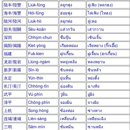
陆丰/陸豐
Liu̍k-fûng
ลยุกฟุง
ลู่เฟิง (หลกฮง)
海丰/海豐
Hói-fûng
ฮ่อยฟุง
ไห่เฟิง (ไหฮง)
陆河/陸河
Liu̍k-hò
ลยุกห่อ
ลู่เหอ
韶关/韶關
Sèu-koân
แส่วกวัน
เสากวาน
深圳
Chhṳ̂m-chun
ชึมจุ๊น
เซินเจิ้น
揭阳/揭陽
Kiet-yòng
เกียดหย่อง
เจียหยาง (กิ๊กเอี๊ย)
福建
Fuk-kien
ฝุกเกี๊ยน
ฝูเจี้ยน (ฮกเกี้ยน)
龙岩/龍岩
Liùng-ngàm
หลยุ่งหงั่ม
หลงหยาน
新罗/新羅
Sîn-lò
ซินหล่อ
ซินหลัว
永定
Yún-thin
ยุ่นทิ้น
หย่งติ้ง
长汀/長汀
Chhòng-tîn
ฉ่องติน
ฉางทิง
武平
Vú-phìn
วู่ผิ่น
อู่ผิง
漳平
Chông-phìn
จองผิ่น
จางผิง
上杭
Song-hòng
ซ้องห่อง
ซ่างหาง
连城/連城
Lièn-sàng
เหลี่ยนสั่ง
เหลียนเฉิง
三明
Sâm-mìn
ซั่มหมิ่น
ซานหมิง