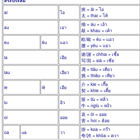
สระประสม
挨 = âi = ไอ
ai
ไอ
太 = thai = ไท้
拗 = áu = เอ้า
au
เอา
敲 = khau = เค้า
欧/歐 = êu = แอว
eu
êu
แอว
腰 = yêu = แยว
谢/謝 = chhia = เชี้ย
ia
เอีย
写/寫 = siá = เซี่ย
凋 = tiâu = เตียว
iau
เอียว
挑 = thiâu = เทียว
介 = kie = เกี๊ย
ie
iê
เอีย
契 = khie = เคี้ย
留 = liù = หลิ่ว
iu
อิว
牛 = ngiù = หงิ่ว
哀 = ôi = ออย
oi
ออย
害 = hoi = ฮ้อย
掛 = koa = กว๊า
oa
ua
วา
夸/誇 = khôa = ควา