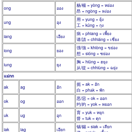
杨/楊 = yòng = หย่อง
ong
ออง
昂 = ngòng = หง่อง
用 = yung = ยุ้ง
ung
อุง
工 = kûng = กุง
病 = phiang = เพี้ยง
iang
เอียง
请/請 = chhiáng = เชี่ยง
强/強 = khiòng = ขย่อง
iong
ยอง
想 = sióng = ซย่อง
胸 = hiûng = ฮยุง
iung
ยุง
从/從 = chhiùng = ฉยุ่ง
แม่กก
扼 = ak = อัก
ak
ag
อัก
白 = pha̍k = พัก
恶/惡 = ok = ออก
ok
og
ออก
约/約 = yok = หยอก
育 = yuk = หยุก
uk
ug
อุก
督 = tuk = ตุก
锡/錫 = siak = เสียก
iak
iag
เอียก