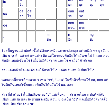
iu
อิว
ยุน
ยุด
ยุง
ยุก
oa
oai
oan
oat
oa
วา
ไว
วัน
วัด
oen
oet
oe
แวน
แวด
m
n
ng
-
อึม
อึน
อึง
โดยพื้นฐานแล้วพักฟ้าซื้อใช้อักษรเหมือนภาษาอังกฤษ แต่จะมีอักษร ṳ (ตัว 
เติม ๒ จุดด้านล่าง) แทนสระอือ แต่ในระบบพินอินไต้หวันจะใช้ ii แทน ส่ว
พินอินเหมย์เซี่ยนใช้ i เมื่อไม่มีตัวสะกด และใช้ e เมื่อมีตัวสะกด
สระแอพักฟ้าซื้อและพินอินไต้หวันใช้ e แต่พินอินเหมย์เซี่ยนใช้ ê
นอกจากนี้พวกเสียบควบ ว เช่น "วา", "แวน" ในพักฟ้าซื้อจะใช้ oa, oen แต่
ในพินอินเหมย์เซี่ยนและพินอินไต้หวันใช้ ua, uen
สระที่นำด้วย i นั้นคือเสียงควบ "ย" แต่เพื่อความสะดวกในการทับศัพท์จึง
เขียนแทน ia และ ie ด้วยสระเอีย ส่วน iu จะเป็น "อิว" แต่เมื่อมีตัวสะกดจึง
เขียนเป็นเสียงควบ "ย"