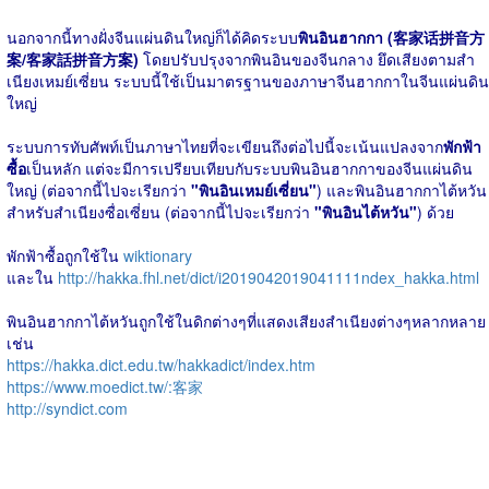
นอกจากนี้ทางฝั่งจีนแผ่นดินใหญ่ก็ได้คิดระบบ
พินอินฮากกา (客家话拼音方
案/客家話拼音方案)
โดยปรับปรุงจากพินอินของจีนกลาง ยึดเสียงตามสำ
เนียงเหมย์เซี่ยน ระบบนี้ใช้เป็นมาตรฐานของภาษาจีนฮากกาในจีนแผ่นดิน
ใหญ่
ระบบการทับศัพท์เป็นภาษาไทยที่จะเขียนถึงต่อไปนี้จะเน้นแปลงจาก
พักฟ้า
ซื้อ
เป็นหลัก แต่จะมีการเปรียบเทียบกับระบบพินอินฮากกาของจีนแผ่นดิน
ใหญ่ (ต่อจากนี้ไปจะเรียกว่า
"พินอินเหมย์เซี่ยน"
) และพินอินฮากกาไต้หวัน
สำหรับสำเนียงซื่อเซี่ยน (ต่อจากนี้ไปจะเรียกว่า
"พินอินไต้หวัน"
) ด้วย
พักฟ้าซื้อถูกใช้ใน
wiktionary
และใน
http://hakka.fhl.net/dict/i2019042019041111ndex_hakka.html
พินอินฮากกาไต้หวันถูกใช้ในดิกต่างๆที่แสดงเสียงสำเนียงต่างๆหลากหลาย
เช่น
https://hakka.dict.edu.tw/hakkadict/index.htm
https://www.moedict.tw/:客家
http://syndict.com