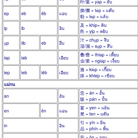
叶/葉 = ya̍p = ยับ
掷/擲 = te̍p = แต๊บ
ep
eb
êb
แอบ
勒 = le̍p = แล้บ
及 = khi̍p= คิบ
ip
ib
อิบ
邑 = yip = หยิบ
汁 = chṳp = จึบ
ṳp
iib
eb
อึบ
湿/濕 = sṳp = สึบ
叠/疊 = thia̍p = เที้ยบ
iap
iab
เอียบ
业/業 = ngia̍p = เงี้ยบ
激 = kie̍p = เกี๊ยบ
iep
ieb
iêb
เอียบ
揜 = khiep = เขียบ
แม่กน
恁 = án = อั้น
an
อัน
版 = pán = ปั้น
宴 = yen = แย้น
en
ên
แอน
凳 = ten = แต๊น
引 = yín = ยิ่น
in
อิน
品 = phín = พิ้น
安 = ôn = ออน