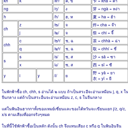
kh
k
/kʰ/
ค, ข
卡 = khà = ค่า
ng
/ŋ/
ง
芽 = ngà = หง่า
h
/h/
ฮ, ห
夏 = ha = ฮ้า
z
/ʦ/
จ
炸= cha = จ๊า
ch
j
/ʨ/
จ
祭 = chi = จี๊
c
/ʦʰ/
ช, ฉ
茶 = chhà = ฉ่า
chh
q
/ʨʰ/
ช, ฉ
取 = chhí = ชี่
s
/s/
ซ, ส
沙 = sâ = ซา
s
x
/ɕ/
ซ, ส
西 = sî = ซี
野 = yâ = ยา
y
i
y
/i/
ย
衣 = yî = ยี
ในพักฟ้าซื้อ ch, chh, s อ่านได้ ๒ แบบ ถ้าเป็นสระอีจะอ่านเหมือน j, q, x ใ
จีนกลาง แต่ถ้าเป็นสระอื่นจะอ่านเหมือน z, c, s ในจีนกลาง
แต่ในพินอินฮากกาทั้งของเหมย์เซี่ยนและของไต้หวันจะเขียนแยก j/z, q/c,
x/s ตามเสียงที่ออกจริงๆหมด
ในที่นี้ใช้พักฟ้าซื้อเป็นหลัก ดังนั้น ch จึงแทนเสียง c หรือ q ในพินอินจีน