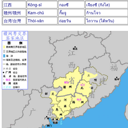
江西
Kông-sî
กองซี
เจียงซี (กังไส)
赣州/贛州
Kam-chû
กั๊มจู
ก้านโจว
台湾/台灣
Thòi-vân
ถ่อยวัน
ไถวาน (ไต้หวัน)