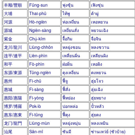
丰顺/豐順
Fûng-sun
ฟุงซุ้น
เฟิงซุ่น
大埔
Thai-phû
ไท้พู
ต้าผู่
河源
Hò-ngièn
ห่อเหงี่ยน
เหอหยวน
源城
Ngièn-sàng
เหงี่ยนสั่ง
หยวนเฉิง
紫金
Chṳ́-kîm
จื้อกิม
จื่อจิน
龙川/龍川
Liùng-chhôn
หลยุ่งชอน
หลงชวาน
连平/連平
Lièn-phìn
เหลี่ยนผิ่น
เหลียนผิง
和平
Fò-phìn
ฝ่อผิ่น
เหอผิง
东源/東源
Tûng-ngièn
ตุงเหงี่ยน
ตงหยวน
惠州
Fi-chû
ฟี้จู
ฮุ่ยโจว
惠城
Fi-sàng
ฟี้สั่ง
ฮุ่ยเฉิง
惠阳/惠陽
Fi-yòng
ฟี้หย่อง
ฮุ่ยหยาง
博罗/博羅
Pok-lò
ปอกหล่อ
ปั๋วหลัว
惠东/惠東
Fi-tûng
ฟี้ตุง
ฮุ่ยตง
龙门/龍門
Liùng-mùn
หลยุ่งหมุ่น
หลงเหมิน
汕尾
Sân-mî
ซันมี
ซ่านเหว่ย์ (ซัวบ้วย)