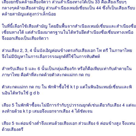
เสียงยกขึ้นคล้ายเสียงจัตวา ส่วนสำเนียงทางใต้เป็น 33 คือเสียงเรียบๆ
กลางๆคล้ายเสียงสามัญ ส่วนสำเนียงเหมย์เซี่ยนเป็น 44 ซึ่งก็เป็นเสียงเรียบ
คล้ายสามัญแต่สูงกว่าเล็กน้อย
ในที่นี้เลือกใช้เสียงสำมัญ โดยยืนพื้นจากสำเนียงเหมย์เซี่ยนและสำเนียงซื่อ
เซี่ยนทางใต้ แต่สำเนียงมาตรฐานในไต้หวันยึดสำเนียงซื่อเซี่ยนทางเหนือ
จึงออกเสียงเป็นเสียงจัตวา
ส่วนเสียง 2, 3, 4 นั้นบังเอิญค่อนข้างตรงกับเสียงเอก โท ตรี ในภาษาไทย
จึงไม่มีปัญหาในการเลือกวรรณยุกต์ที่ใช้ในการทับศัพท์
สำหรับเสียง 5 และ 6 นั้นเป็นกลุ่มเสียงกัก หรือก็คือเทียบเท่ากับคำตายใน
ภาษาไทย คือคำที่สะกดด้วยตัวสะกดแม่กก กด กบ
ตัวสะกดแม่กก กด กบ ใน พักฟ้าซื้อใช้ k t p แต่ในพินอินเหมย์เซี่ยนและพิ
นอินไต้หวันใช้ g d b
เสียง 5 ในพักฟ้าซื้อจะไม่มีการกำกับรูปวรรณยุกต์เช่นเดียวกับเสียง 4 แต่จ
ลงท้ายด้วย k t p เสมอจึงแยกจากเสียง 4 ได้ชัดเจน
เสียง 5 จะค่อนข้างต่ำจึงแทนด้วยเสียงเอก ส่วนเสียง 6 ค่อนข้างสูง จึงแทน
ด้วยเสียงตรี