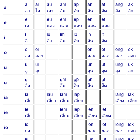
a
ai
au
am
ap
an
at
ang
ak
a
อา
ไอ
เอา
อัม
อับ
อัน
อัด
อัง
อัก
e
eu
em
ep
en
et
e
เอ
แอว
แอม
แอบ
แอน
แอด
i
iu
im
ip
in
it
i
อี
อิว
อิม
อิบ
อิน
อิด
o
oi
on
ot
ong
ok
o
ออ
ออย
ออน
ออด
ออง
ออก
u
ui
un
ut
ung
uk
u
อู
อุย
อุน
อุด
อุง
อุก
ṳ
ṳm
ṳp
ṳn
ṳt
ṳ
อือ
อึม
อึบ
อึน
อึด
ia
iau
iam
iap
iang
iak
ia
เอีย
เอียว
เอียม
เอียบ
เอียง
เอียก
ie
iem
iep
ien
iet
ie
เอีย
เอียม
เอียบ
เอียน
เอียด
io
ion
iot
iong
iok
io
ยอ
ยอน
ยอด
ยอง
ยอก
iu
iun
iut
iung
iuk