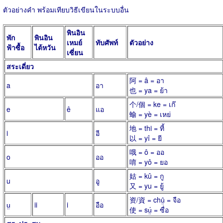
ตัวอย่างคำ พร้อมเทียบวิธีเขียนในระบบอื่น
พินอิน
พัก
พินอิน
เหมย์
ทับศัพท์
ตัวอย่าง
ฟ้าซื้อ
ไต้หวัน
เซี่ยน
สระเดี่ยว
阿 = â = อา
a
อา
也 = ya = ย้า
个/個 = ke = เก๊
e
ê
แอ
蝓 = yè = เหย่
地 = thi = ที้
i
อี
以 = yî = ยี
哦 = ô = ออ
o
ออ
唷 = yô = ยอ
姑 = kû = กู
u
อู
又 = yu = ยู้
资/資 = chṳ̂ = จือ
ṳ
ii
i
อือ
使 = sṳ́ = ซื่อ