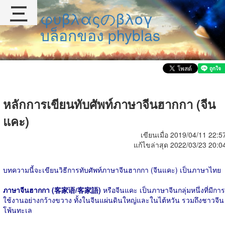
三
φυβλαςのβλογ
บล็อกของ phyblas
หลักการเขียนทับศัพท์ภาษาจีนฮากกา (จีน
แคะ)
เขียนเมื่อ 2019/04/11 22:5
แก้ไขล่าสุด 2022/03/23 20:0
บทความนี้จะเขียนวิธีการทับศัพท์ภาษาจีนฮากกา (จีนแคะ) เป็นภาษาไทย
ภาษาจีนฮากกา (客家语/客家語)
หรือจีนแคะ เป็นภาษาจีนกลุ่มหนึ่งที่มีการ
ใช้งานอย่างกว้างขวาง ทั้งในจีนแผ่นดินใหญ่และในไต้หวัน รวมถึงชาวจีน
โพ้นทะเล