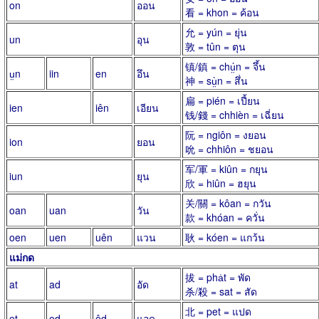
on
ออน
看 = khon = ค้อน
允 = yún = ยุ่น
un
อุน
敦 = tûn = ตุน
镇/鎮 = chṳ́n = จึ้น
ṳn
iin
en
อึน
神 = sṳ̀n = สึ่น
扁 = pién = เปี้ยน
ien
iên
เอียน
钱/錢 = chhièn = เฉี่ยน
阮 = ngiôn = งยอน
ion
ยอน
吮 = chhiôn = ชยอน
军/軍 = kiûn = กยุน
iun
ยุน
欣 = hiûn = ฮยุน
关/關 = kôan = กวัน
oan
uan
วัน
款 = khóan = ควั่น
oen
uen
uên
แวน
耿 = kóen = แกว้น
แม่กด
拔 = pha̍t = พัด
at
ad
อัด
杀/殺 = sat = สัด
北 = pet = แปด
et
ed
êd
แอด