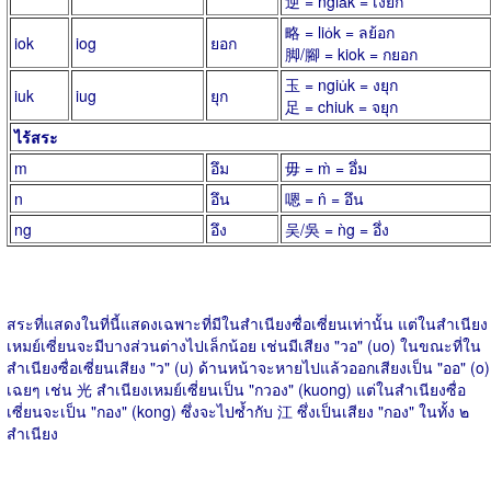
逆 = ngia̍k = เงี้ยก
略 = lio̍k = ลย้อก
iok
iog
ยอก
脚/腳 = kiok = กยอก
玉 = ngiu̍k = งยุก
iuk
iug
ยุก
足 = chiuk = จยุก
ไร้สระ
m
อึม
毋 = m̀ = อึ่ม
n
อึน
嗯 = n̂ = อึน
ng
อึง
吴/吳 = ǹg = อึ่ง
สระที่แสดงในที่นี้แสดงเฉพาะที่มีในสำเนียงซื่อเซี่ยนเท่านั้น แต่ในสำเนียง
เหมย์เซี่ยนจะมีบางส่วนต่างไปเล็กน้อย เช่นมีเสียง "วอ" (uo) ในขณะที่ใน
สำเนียงซื่อเซี่ยนเสียง "ว" (u) ด้านหน้าจะหายไปแล้วออกเสียงเป็น "ออ" (o)
เฉยๆ เช่น 光 สำเนียงเหมย์เซี่ยนเป็น "กวอง" (kuong) แต่ในสำเนียงซื่อ
เซี่ยนจะเป็น "กอง" (kong) ซึ่งจะไปซ้ำกับ 江 ซึ่งเป็นเสียง "กอง" ในทั้ง ๒
สำเนียง