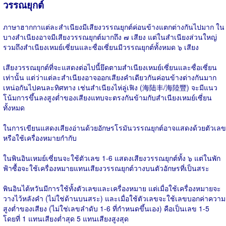
วรรณยุกต์
ภาษาฮากกาแต่ละสำเนียงมีเสียงวรรณยุกต์ค่อนข้างแตกต่างกันไปมาก ใน
บางสำเนียงอาจมีเสียงวรรณยุกต์มากถึง ๗ เสียง แต่ในสำเนียงส่วนใหญ่
รวมถึงสำเนียงเหมย์เซี่ยนและซื่อเซี่ยนมีวรรณยุกต์ทั้งหมด ๖​ เสียง
เสียงวรรณยุกต์ที่จะแสดงต่อไปนี้ยึดตามสำเนียงเหมย์เซี่ยนและซื่อเซี่ยน
เท่านั้น แต่ว่าแต่ละสำเนียงอาจออกเสียงคำเดียวกันค่อนข้างต่างกันมาก
เหน่อกันไปคนละทิศทาง เช่นสำเนียงไห่ลู่เฟิง (海陆丰/海陸豐) จะมีแนว
โน้มการขึ้นลงสูงต่ำของเสียงแทบจะตรงกันข้ามกับสำเนียงเหมย์เซี่ยน
ทั้งหมด
ในการเขียนแสดงเสียงอ่านด้วยอักษรโรมันวรรณยุกต์อาจแสดงด้วยตัวเลข
หรือใช้เครื่องหมายกำกับ
ในพินอินเหมย์เซี่ยนจะใช้ตัวเลข 1-6 แสดงเสียงวรรณยุกต์ทั้ง ๖ แต่ในพัก
ฟ้าซื้อจะใช้เครื่องหมายแทนเสียงวรรณยุกต์วางบนตัวอักษรที่เป็นสระ
พินอินไต้หวันมีการใช้ทั้งตัวเลขและเครื่องหมาย แต่เมื่อใช้เครื่องหมายจะ
วางไว้หลังคำ (ไม่ใช่ด้านบนสระ) และเมื่อใช้ตัวเลขจะใช้เลขบอกค่าความ
สูงต่ำของเสียง (ไม่ใช่เลขลำดับ 1-6 ที่กำหนดขึ้นเอง) คือเป็นเลข 1-5
โดยที่ 1 แทนเสียงต่ำสุด 5 แทนเสียงสูงสุด