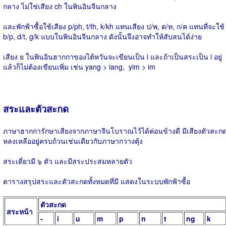
กลาง ไม่ใช่เสียง ch ในพินอินจีนกลาง
และพักฟ้าซื้อใช้เสียง p/ph, t/th, k/kh แทนเสียง ป/พ, ต/ท, ก/ค แทนที่จะใช้
b/p, d/t, g/k แบบในพินอินจีนกลาง ดังนั้นจึงอาจทำให้สับสนได้ง่าย
เสียง ย ในพินอินฮากกาของไต้หวันจะเขียนเป็น i และถ้าเป็นสระเป็น i อยู่
แล้วก็ไม่ต้องเขียนเพิ่ม เช่น yang > iang, yim > im
สระและตัวสะกด
ภาษาฮากการักษาเสียงจากภาษาจีนโบราณไว้ได้ค่อนข้างดี มีเสียงตัวสะก
หลงเหลืออยู่ครบถ้วนเช่นเดียวกับภาษากวางตุ้ง
สระเดี่ยวมี ๖ ตัว และมีสระประสมหลายตัว
ตารางสรุปสระและตัวสะกดทั้งหมดที่มี แสดงในระบบพักฟ้าซื้อ
ตัวสะกด
สระหน้า
-
i
u
m
p
n
t
ng
k