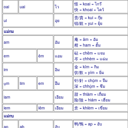
怪 = koai = ไกว๊
oai
uai
ไว
快 = khoai = ไคว้
贵/貴 = kui = กุ๊ย
ui
อุย
锐/銳 = yui = ยุ้ย
แม่กม
庵 = âm = อัม
am
อัม
柑 = ham = ฮั้ม
砧 = chêm = แจม
em
êm
แอม
岑 = chhèm = แฉ่ม
金 = kîm = กิม
im
อิม
饮/飲 = yím = ยิ่ม
针/針 = chṳ̂m = จึม
ṳm
iim
em
อึม
深 = chhṳ̂m = ชึม
甜 = thiàm = เถี่ยม
iam
เอียม
险/險 = hiám = เฮี่ยม
iem
iêm
เอียม
弇 = khièm = เขี่ยม
แม่กบ
鸭/鴨 = ap = อับ
ap
ab
อับ