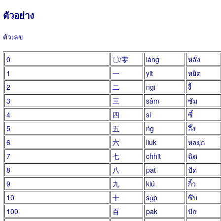
ตัวอย่าง
ตัวเลข
0
〇/零
làng
หลั่ง
1
一
yit
หยิด
2
二
ngi
งี้
3
三
sâm
ซัม
4
四
si
ซี้
5
五
ńg
อึ้ง
6
六
liuk
หลยุก
7
七
chhit
ฉิด
8
八
pat
ปัด
9
九
kiú
กิ้ว
10
十
sṳ̍p
ซึบ
100
百
pak
ปัก