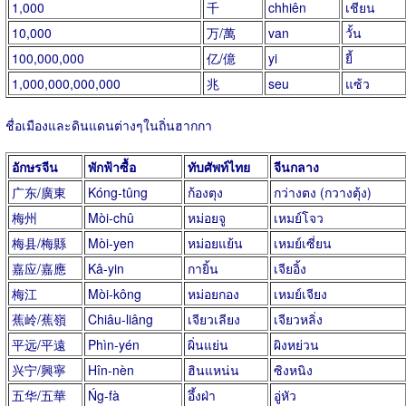
1,000
千
chhiên
เชียน
10,000
万/萬
van
วั้น
100,000,000
亿/億
yi
ยี้
1,000,000,000,000
兆
seu
แซ้ว
ชื่อเมืองและดินแดนต่างๆในถิ่นฮากกา
อักษรจีน
พักฟ้าซื้อ
ทับศัพท์ไทย
จีนกลาง
广东/廣東
Kóng-tûng
ก้องตุง
กว่างตง (กวางตุ้ง)
梅州
Mòi-chû
หม่อยจู
เหมย์โจว
梅县/梅縣
Mòi-yen
หม่อยแย้น
เหมย์เซี่ยน
嘉应/嘉應
Kâ-yin
กายิ้น
เจียอิ้ง
梅江
Mòi-kông
หม่อยกอง
เหมย์เจียง
蕉岭/蕉嶺
Chiâu-liâng
เจียวเลียง
เจียวหลิ่ง
平远/平遠
Phìn-yén
ผิ่นแย่น
ผิงหย่วน
兴宁/興寧
Hîn-nèn
ฮินแหน่น
ซิงหนิง
五华/五華
Ńg-fà
อึ้งฝ่า
อู่หัว