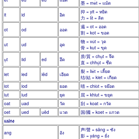
墨 = me̍t = แม้ด
抑 = yit = หยิด
it
id
อิด
力 = li̍t = ลิด
遏 = ot = ออด
ot
od
ออด
割 = kot = ขอด
物 = vu̍t = วุด
ut
ud
อุด
骨 = kut = ขุด
质/質 = chṳt = จึด
ṳt
iid
ed
อึด
直 = chhṳ̍t = ชึด
裂 = lie̍t = เลี้ยด
iet
ied
iêd
เอียด
结/結 = kiet = เกียด
iot
iod
ยอด
唶 = chio̍t = จย๊อด
iut
iud
ยุด
屈 = khiut = ขยุด
oat
uad
วัด
刮 = koat = กวัด
oet
ued
uêd
แวด
国/國 = koet = แกวด
แม่กง
声/聲 = sâng = ซัง
ang
อัง
影 = yáng = ยั่ง