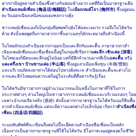
ฮากกามีอยู่หลายสำเนียงซึ่งต่างกันค่อนข้างมาก แต่ที่ถือเป็นมาตรฐานคือ
สำเนียงเหมย์เซี่ยน (梅县话/梅縣話)
ใน
เมืองเหมย์โจว (梅州市)
ซึ่งอยู่ตอน
ตะวันออกเฉียงเหนือของมณฑลกวางตุ้ง
ชาวเหมย์เซี่ยนเองก็เป็นกลุ่มที่อพยพไปยังโพ้นทะเลมาก รวมถึงในไต้หวัน
ด้วย ดังนั้นพอพูดถึงภาษาฮากกาขึ้นมาเฉยๆก็มักจะหมายถึงสำเนียงนี้
ในไทยมักแบ่งสำเนียงฮากกาออกเป็นแคะลึกกับแคะตื้น ภาษาฮากกาสำ
เนียงเหมย์เซี่ยนและซื่อเซี่ยนนี้อยู่ในกลุ่มที่เรียกว่า
แคะลึก เซินเค่อ (深客)
ในไทยเองก็มีคนแคะลึกอยู่ไม่น้อย แต่ก็มีอีกจำนวนมากที่เป็น
แคะตื้น
หรือ
แคะครึ่งเขา ป้านซานเค่อ (半山客)
ซึ่งอยู่แถวเมืองเฟิ่งซุ่น (丰顺/豐順)
และบริเวณถัดลงมาทางใต้ค่อนไปทางฝั่งทะเล สำเนียงแคะตื้นจะต่างไป
จากแคะลึกไปพอสมควรแต่ก็อยู่ในระดับที่สื่อสารกันรู้เรื่อง
ในไต้หวันมีชาวฮากกาอยู่จำนวนมากจนเป็นหนึ่งในภาษาที่ใช้ในการ
ประกาศต่างๆ ส่วนใหญ่เป็นชาวฮากกาจาเหมย์เซี่ยนและบริเวณรอบๆ โด
เฉพาะอำเภอเจียวหลิ่ง (蕉岭) ดังนั้นฮากกามาตรฐานในไต้หวันเองก็ยืนพื้น
จากสำเนียงเหมย์เซี่ยน แต่จะมีความแตกต่างไปเล็กน้อย เรียกว่า
สำเนียงซื่
เซี่ยน (四县话/四縣話)
ระบบทับศัพท์ที่จะเขียนถึงต่อไปนี้จะยึดตามสำเนียงซื่อเซี่ยนเป็นหลัก
เนื่องจากเป็นฮากกามาตรฐานที่ใช้ในไต้หวัน มีโอกาสเจออยู่ตลอดในชีวิต