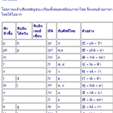
โดยรวมแล้วเสียงพยัญชนะเกือบทั้งหมดเหมือนภาษาไทย จึงแทนด้วยภาษา
ไทยได้ไม่ยาก
พินอิน
พัก
พินอิน
เหมย์
IPA
ทับศัพท์ไทย
ต้วอย่าง
ฟ้าซื้อ
ไต้หวัน
เซี่ยน
p
b
/p/
ป
把 = pá = ป้า
ph
p
/pʰ/
พ,​ผ
爬 = phà = ผ่า
m
/m/
ม
麻 = mà = หม่า
f
/f/
ฟ, ฝ
化 = fa = ฟ้า
v
/v/
ว
蛙 = vâ = วา
t
d
/t/
ต
打 = tá = ต้า
th
t
/tʰ/
ท, ถ
他 = thâ = ทา
n
/n/
น
拿 = nâ = นา
l
/l/
ล
裸 = là = หล่า
k
g
/k/
ก
嘉 = kâ = กา