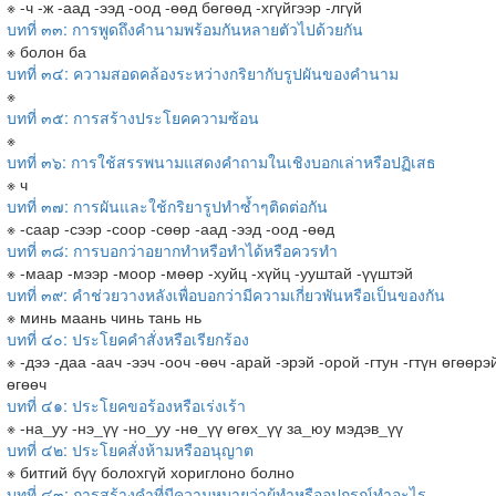
※ -ч -ж -аад -ээд -оод -өөд бөгөөд -хгүйгээр -лгүй
บทที่ ๓๓: การพูดถึงคำนามพร้อมกันหลายตัวไปด้วยกัน
※ болон ба
บทที่ ๓๔: ความสอดคล้องระหว่างกริยากับรูปผันของคำนาม
※
บทที่ ๓๕: การสร้างประโยคความซ้อน
※
บทที่ ๓๖: การใช้สรรพนามแสดงคำถามในเชิงบอกเล่าหรือปฏิเสธ
※ ч
บทที่ ๓๗: การผันและใช้กริยารูปทำซ้ำๆติดต่อกัน
※ -саар -сээр -соор -сөөр -аад -ээд -оод -өөд
บทที่ ๓๘: การบอกว่าอยากทำหรือทำได้หรือควรทำ
※ -маар -мээр -моор -мөөр -хуйц -хүйц -ууштай -үүштэй
บทที่ ๓๙: คำช่วยวางหลังเพื่อบอกว่ามีความเกี่ยวพันหรือเป็นของกัน
※ минь маань чинь тань нь
บทที่ ๔๐: ประโยคคำสั่งหรือเรียกร้อง
※ -дээ -даа -аач -ээч -ооч -өөч -арай -эрэй -орой -гтун -гтүн өгөөрэ
өгөөч
บทที่ ๔๑: ประโยคขอร้องหรือเร่งเร้า
※ -на_уу -нэ_үү -но_уу -нө_үү өгөх_үү за_юу мэдэв_үү
บทที่ ๔๒: ประโยคสั่งห้ามหรืออนุญาต
※ битгий бүү болохгүй хориглоно болно
บทที่ ๔๓: การสร้างคำที่มีความหมายว่าผู้ทำหรืออุปกรณ์ทำอะไร