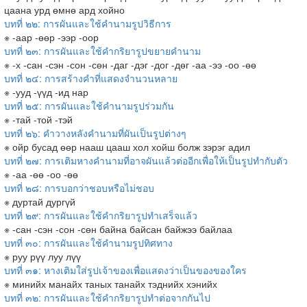
цаана урд өмнө ард хойно
บทที่ ๒๒: การผันและใช้คำนามรูปวิธีการ
※ -аар -өөр -ээр -оор
บทที่ ๒๓: การผันและใช้คำกริยารูปขยายคำนาม
※ -х -сан -сэн -сон -сөн -даг -дэг -дог -дөг -аа -ээ -оо -өө
บทที่ ๒๔: การสร้างคำที่แสดงจำนวนหลาย
※ -ууд -үүд -ид нар
บทที่ ๒๕: การผันและใช้คำนามรูปร่วมกัน
※ -тай -той -тэй
บทที่ ๒๖: คำวางหลังคำนามที่ผันเป็นรูปต่างๆ
※ ойр бусад өөр нааш цааш хол хойш болж зэрэг адил
บทที่ ๒๗: การเติมหางคำนามที่อาจผันแล้วต่ออีกเพื่อให้เป็นรูปทำกับตัว
※ -аа -өө -оо -өө
บทที่ ๒๘: การบอกว่าชอบหรือไม่ชอบ
※ дуртай дургүй
บทที่ ๒๙: การผันและใช้คำกริยารูปทำเสร็จแล้ว
※ -сан -сэн -сон -сөн байна байсан байжээ байлаа
บทที่ ๓๐: การผันและใช้คำนามรูปทิศทาง
※ руу рүү луу лүү
บทที่ ๓๑: หางเติมใส่รูปเจ้าของเพื่อแสดงว่าเป็นของของใคร
※ минийх манайх таных танайх тэднийх хэнийх
บทที่ ๓๒: การผันและใช้คำกริยารูปทำต่อจากกันไป