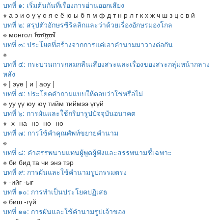
บทที่ ๑: เริ่มต้นกันที่เรื่องการอ่านออกเสียง
※ а э и о у ү ө я е ё ю ы б п м ф д т н р л г к х ж ч ш з ц с в й
บทที่ ๒: สรุปตัวอักษรซีริลลิกและว่าด้วยเรื่องอักษรมองโกล
※ монгол ᠮᠣᠩᠭᠣᠯ
บทที่ ๓: ประโยคที่สร้างจากการแค่เอาคำนามมาวางต่อกัน
※
บทที่ ๔: กระบวนการกลมกลืนเสียงสระและเรื่องของสระกลุ่มหน้ากลาง
หลัง
※ | эүө | и | аоу |
บทที่ ๕: ประโยคคำถามแบบให้ตอบว่าใช่หรือไม่
※ уу үү юу юү тийм тиймээ үгүй
บทที่ ๖: การผันและใช้กริยารูปปัจจุบันอนาคต
※ -х -на -нэ -но -нө
บทที่ ๗: การใช้คำคุณศัพท์ขยายคำนาม
※
บทที่ ๘: คำสรรพนามแทนผู้พูดผู้ฟังและสรรพนามชี้เฉพาะ
※ би бид та чи энэ тэр
บทที่ ๙: การผันและใช้คำนามรูปกรรมตรง
※ -ийг -ыг
บทที่ ๑๐: การทำเป็นประโยคปฏิเสธ
※ биш -гүй
บทที่ ๑๑: การผันและใช้คำนามรูปเจ้าของ