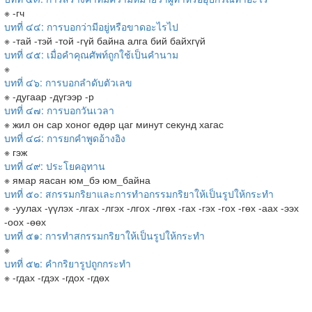
※ -гч
บทที่ ๔๔: การบอกว่ามีอยู่หรือขาดอะไรไป
※ -тай -тэй -той -гүй байна алга бий байхгүй
บทที่ ๔๕: เมื่อคำคุณศัพท์ถูกใช้เป็นคำนาม
※
บทที่ ๔๖: การบอกลำดับตัวเลข
※ -дугаар -дүгээр -р
บทที่ ๔๗: การบอกวันเวลา
※ жил он сар хоног өдөр цаг минут секунд хагас
บทที่ ๔๘: การยกคำพูดอ้างอิง
※ гэж
บทที่ ๔๙: ประโยคอุทาน
※ ямар яасан юм_бэ юм_байна
บทที่ ๕๐: สกรรมกริยาและการทำอกรรมกริยาให้เป็นรูปให้กระทำ
※ -уулах -үүлэх -лгах -лгэх -лгох -лгөх -гах -гэх -гох -гөх -аах -ээх
-оох -өөх
บทที่ ๕๑: การทำสกรรมกริยาให้เป็นรูปให้กระทำ
※
บทที่ ๕๒: คำกริยารูปถูกกระทำ
※ -гдах -гдэх -гдох -гдөх