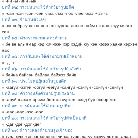
※ -ий -ы -ийн -ын
บทที่ ๑๒: การผันและใช้คำกริยารูปอดีต
※ -сан -сэн -сон -сөн -лаа -лээ -лоо -лөө -жээ -чээ -в
บทที่ ๑๓: จำนวนตัวเลข
※ нэг хоёр гурав дөрөв тав зургаа долоо найм ес арав зуу мянга
сая
บทที่ ๑๔: คำสรรพนามแสดงคำถาม
※ бе ве аль ямар хэд хичнээн хэр хэдий юу хэн хэзээ хаана хэрхэн
яах
บทที่ ๑๕: การผันและใช้คำนามรูปเป้าหมาย
※ -д -т
บทที่ ๑๖: การผันและใช้คำกริยารูปกำลังทำ
※ байна байсан байлаа байжээ байв
บทที่ ๑๗: ประโยคปฏิเสธในรูปอดีต
※ -аагүй -ээгүй -оогүй -өөгүй -сангүй -сэнгүй -сонгүй -сөнгүй
บทที่ ๑๘: คำวางหลังคำนามรูปประธาน
※ гаруй шахам орчим болтол хүртэл гэхэд бүр ёсоор мэт
บทที่ ๑๙: การผันและใช้คำนามรูปที่มา
※ -аас -өөс -ээс -оос
บทที่ ๒๐: การผันและใช้คำกริยารูปทำเป็นปกติ
※ -даг -дэг -дог -дөг
บทที่ ๒๑: คำวางหลังคำนามรูปเจ้าของ
※ тулд хувьд эсрэг хооронд чинээ турш дагуу хажуу дотор гадаа