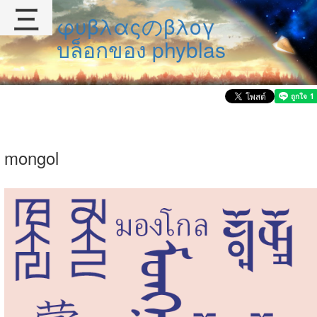
三
φυβλαςのβλογ
บล็อกของ phyblas
mongol