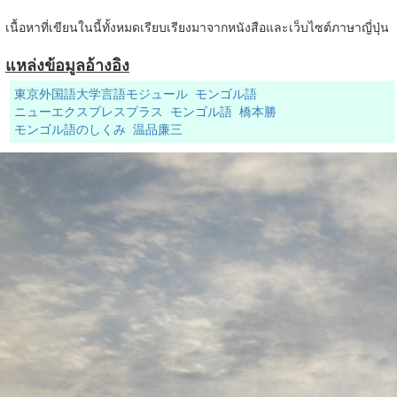
เนื้อหาที่เขียนในนี้ทั้งหมดเรียบเรียงมาจากหนังสือและเว็บไซต์ภาษาญี่ปุ่น
แหล่งข้อมูลอ้างอิง
東京外国語大学言語モジュール モンゴル語
ニューエクスプレスプラス モンゴル語 橋本勝
モンゴル語のしくみ 温品廉三