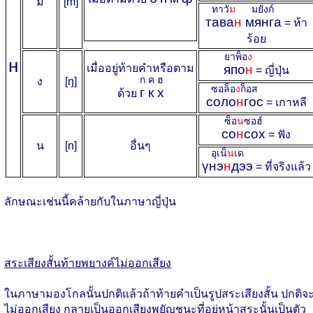
ม
[m]
ทาวั
ม
มยังก์
тава
н
мянга
= ห้า
ร้อย
ยาพ็อ
ง
н
เมื่ออยู่ท้ายคำหรือตาม
япо
н
= ญี่ปุ่น
ก
ค
ฮ
ง
[ŋ]
ซอล็อ
ง
ก็อส
г
к
х
ด้วย
соло
н
гос
= เกาหลี
ซ็อ
น
ซอฮ์
со
н
сох
= ฟัง
น
[n]
อื่นๆ
อุเน็
น
เด
үнэ
н
дээ
= ที่จริงแล้ว
ลักษณะเช่นนี้คล้ายกับในภาษาญี่ปุ่น
สระเสียงสั้นท้ายพยางค์ไม่ออกเสียง
ในภาษามองโกลนั้นปกติแล้วถ้าท้ายคำเป็นรูปสระเสียงสั้น ปกติจ
ไม่ออกเสียง กลายเป็นออกเสียงพยัญชนะที่อยู่หน้าสระนั้นเป็นตัว