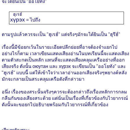
จะได้ยินเป็น "ออโยทึง"
ฮุเรฮ์
хүрэх
= ไปถึง
ตามรูปแล้วควรจะเป็น "ฮุเรฮ์" แต่จริงๆมักจะได้ยินเป็น "ฮุรึฮ์"
เรื่องนี้มีข้อยกเว้นในรายะเอียดปลีกย่อยที่อาจต้องจำแยกไป
อย่างไรก็ตาม เวลาเขียนแสดงเสียงอ่านในบทเรียนนี้จะแสดงเสียง
ตามตัวสะกดเป็นหลัก แทนที่จะแสดงเสียงคลุมเครืออย่างที่ออก
เสียงจริง ดังนั้น оюутан และ хүрэх จะเขียนเป็น "ออโยทัง" และ
"ฮุเรฮ์" แบบนี้ แต่ให้เข้าใจว่าเวลาอ่านออกเสียงจริงๆพยางค์หลัง
มักจะกลายเป็นสระคลุมเครือดังที่กล่าวมา
อนึ่ง เรื่องของสระนั้นจริงๆควรจะต้องกล่าวถึงเรื่องหลักการกลม
กลืนกันของเสียงสระด้วย แต่นั่นเป็นเรื่องที่เกี่ยวข้องกับไวยากรณ์
ดังนั้นจะขอยกไปอธิบายพร้อมกับไวยากรณ์ที่เกี่ยวข้อง