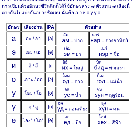
การเขียนด้วยอักษรซีริลลิกก็ได้ใช้อักษรสระ ๗ ตัวแทน ๗ เสียงนี้
ต่างกันไปแบ่งกันอย่างชัดเจน นั่นคือ а э и о у ү ө
อักษร
เสียงอ่าน
IPA
ตัวอย่าง
อัม
นาร์
а
อะ / อา
[a]
ам
нар
= ปาก
= ดวงอาทิตย์
เอ็ม
เนร์
э
เอะ / เอ
[e]
эм
нэр
= ยา
= ชื่อ
อิฮ์
บิด
и
อิ / อี
[i]
их
бид
= ใหญ่
= พวกเรา
อ็อด
ก็อล
о
เอาะ / ออ
[ɔ]
од
гол
= ดาว
= แม่น้ำ
อส
ซง
у
โอะ / โอ
[o]
ус
зун
= น้ำ
= ฤดูร้อน
อุด
ฮุง
ү
อุ / อู
[u]
үд
хүн
= ตอนเที่ยง
= คน
อด
โฮฮ์
ө
โอะ* / โอ*
[ɵ]
өд
хөх
= ปีก
= สีฟ้า