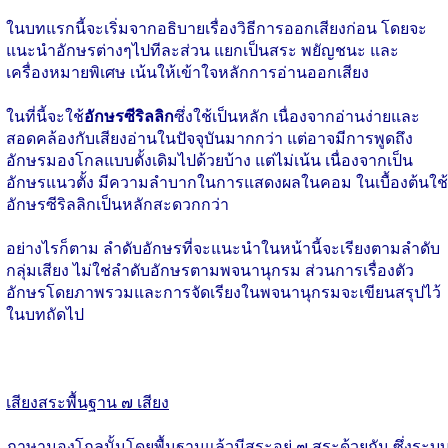
ในบทแรกนี้จะเริ่มจากอธิบายเรื่องวิธีการออกเสียงก่อน โดยจะ
แนะนำอักษรต่างๆไปทีละส่วน แยกเป็นสระ พยัญชนะ และ
เครื่องหมายพิเศษ เน้นให้เข้าใจหลักการอ่านออกเสียง
ในที่นี้จะใช้
อักษรซีริลลิก
ซึ่งใช้เป็นหลัก เนื่องจากอ่านง่ายและ
สอดคล้องกับเสียงอ่านในปัจจุบันมากกว่า แต่อาจมีการพูดถึง
อักษรมองโกลแบบดั้งเดิมไปด้วยบ้าง แต่ไม่เน้น เนื่องจากเป็น
อักษรแนวตั้ง มีความลำบากในการแสดงผลในคอม ในเบื้องต้นใช้
อักษรซีริลลิกเป็นหลักสะดวกกว่า
อย่างไรก็ตาม ลำดับอักษรที่จะแนะนำในหน้านี้จะเรียงตามลำดับ
กลุ่มเสียง ไม่ใช่ลำดับอักษรตามพจนานุกรม ส่วนการเรื่องตัว
อักษรโดยภาพรวมและการจัดเรียงในพจนานุกรมจะเขียนสรุปไว้
ในบทถัดไป
เสียงสระพื้นฐาน ๗ เสียง
ภาษามองโกลนั้นโดยพื้นฐานแล้วมีสระอยู่ ๗ สระด้วยกัน ซึ่งระบ