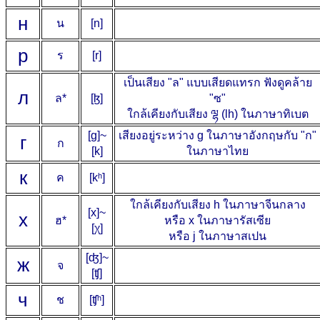
н
น
[n]
р
ร
[r]
เป็นเสียง "ล" แบบเสียดแทรก ฟังดูคล้าย
л
ล*
[ɮ]
"ซ"
ใกล้เคียงกับเสียง ལྷ (lh) ในภาษาทิเบต
[g]~
เสียงอยู่ระหว่าง g ในภาษาอังกฤษกับ "ก"
г
ก
[k]
ในภาษาไทย
к
ค
[kʰ]
ใกล้เคียงกับเสียง h ในภาษาจีนกลาง
[x]~
х
ฮ*
หรือ х ในภาษารัสเซีย
[χ]
หรือ j ในภาษาสเปน
[ʤ]~
ж
จ
[ʧ]
ч
ช
[ʧʰ]