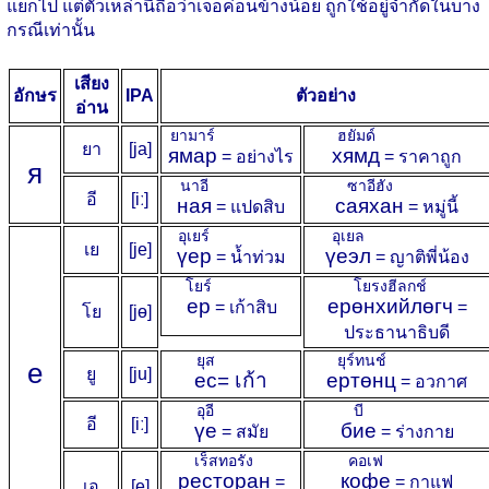
แยกไป แต่ตัวเหล่านี้ถือว่าเจอค่อนข้างน้อย ถูกใช้อยู่จำกัดในบาง
กรณีเท่านั้น
เสียง
อักษร
IPA
ตัวอย่าง
อ่าน
ยามาร์
ฮยัมด์
ยา
[ja]
ямар
хямд
= อย่างไร
= ราคาถูก
я
นาอี
ซาอีฮัง
อี
[iː]
ная
саяхан
= แปดสิบ
= หมู่นี้
อุเยร์
อุเยล
เย
[je]
үер
үеэл
= น้ำท่วม
= ญาติพี่น้อง
โยร์
โยรงฮีลกช์
ер
ерөнхийлөгч
= เก้าสิบ
=
โย
[jɵ]
ประธานาธิบดี
ยุส
ยุร์ทนช์
е
ยู
[ju]
ес
= เก้า
ертөнц
= อวกาศ
อุอี
บี
อี
[iː]
үе
бие
= สมัย
= ร่างกาย
เร็สทอรัง
คอเฟ
ресторан
кофе
=
= กาแฟ
เอ
[e]