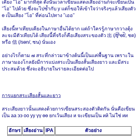
เคียง "โอ" มากที่สุด ดังนั้นเวลาเขียนแสดงเสียงอ่านก็จะเขียนเป็น
"โอ" ไปด้วย ซึ่งจะไปซ้ำกับ у แต่ก็ขอให้เข้าใจว่าจริงๆแล้วเสียงตัว
ө เป็นเสียง "โอ" ที่ค่อนไปทาง "เออ"
เสียงนี้หาเทียบเคียงในภาษาอื่นได้ยาก แต่ถ้าใครรู้ภาษากวางตุ้ง
ละจะมีตัวเทียบได้ เสียงนี้ที่จริงก็คือเสียงสระของตัว 出 (/t͡ʃʰɵt̚/, ชด)
หรือ 信 (/sɵn/, ซน) นั่นเอง
อย่างไรก็ตาม ๗ สระที่กล่าวมาข้างต้นนี้เป็นแค่พื้นฐาน เพราะใน
ภาษามองโกลยังมีการแบ่งสระเป็นเสียงสั้นเสียงยาว และมีสระ
ประสมด้วย ซึ่งจะอธิบายในรายละเอียดต่อไป
การแยกสระเสียงสั้นและยาว
สระเสียงยาวนั้นแสดงด้วยการเขียนสระสองตัวติดกัน นั่นคือเขียน
เป็น аа ээ оо уу үү өө ยกเว้นเสียง и จะเขียนเป็น ий ไม่ใช่ ии
อักษร
เสียงอ่าน
IPA
ตัวอย่าง