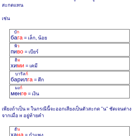
สะกดแทน
เช่น
บั
ก
ба
га
= เล็ก, น้อย
พิ
ว
пи
во
= เบียร์
ฮิ
ม
хи
ми
= เคมี
บาริล
ก์
барил
га
= ตึก
มง
ก์
мөн
гө
= เงิน
เพียงถ้าเป็น н ในกรณีนี้จะออกเสียงเป็นตัวสะกด "น" ชัดเจนต่าง
จากเมื่อ н อยู่ท้ายคำ
ฮั
น
ха
на
= กำแพง