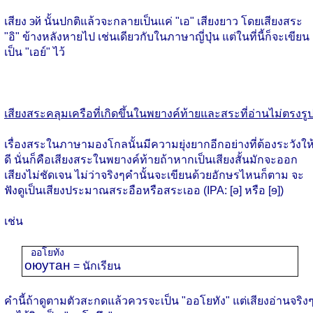
เสียง эй นั้นปกติแล้วจะกลายเป็นแค่ "เอ" เสียงยาว โดยเสียงสระ
"อิ" ข้างหลังหายไป เช่นเดียวกับในภาษาญี่ปุ่น แต่ในที่นี้ก็จะเขียน
เป็น "เอย์" ไว้
เสียงสระคลุมเครือที่เกิดขึ้นในพยางค์ท้ายและสระที่อ่านไม่ตรงรู
เรื่องสระในภาษามองโกลนั้นมีความยุ่งยากอีกอย่างที่ต้องระวังให
ดี นั่นก็คือเสียงสระในพยางค์ท้ายถ้าหากเป็นเสียงสั้นมักจะออก
เสียงไม่ชัดเจน ไม่ว่าจริงๆคำนั้นจะเขียนด้วยอักษรไหนก็ตาม จะ
ฟังดูเป็นเสียงประมาณสระอือหรือสระเออ (IPA: [ə] หรือ [ɘ])
เช่น
ออโยทัง
оюутан
= นักเรียน
คำนี้ถ้าดูตามตัวสะกดแล้วควรจะเป็น "ออโยทัง" แต่เสียงอ่านจริง