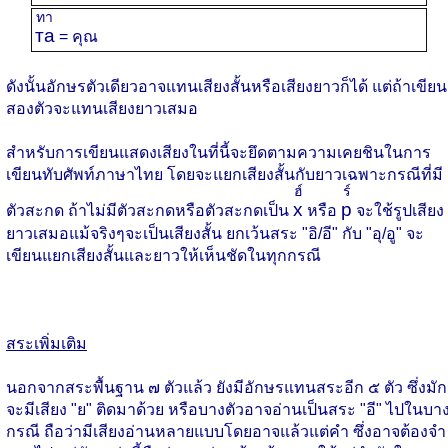
ทา
та
= คุณ
ดังนั้นอักษรตัวเดียวอาจแทนเสียงสั้นหรือเสียงยาวก็ได้ แต่ถ้าเขียน
สองตัวจะแทนเสียงยาวเสมอ
สำหรับการเขียนแสดงเสียงในที่นี้จะยึดตามความเคยชินในการ
เขียนทับศัพท์ภาษาไทย โดยจะแยกเสียงสั้นกับยาวเฉพาะกรณีที่มี
ฮ์
ร์
х
р
ตัวสะกด ถ้าไม่มีตัวสะกดหรือตัวสะกดเป็น
หรือ
จะใช้รูปเสียง
ยาวเสมอแม้จริงๆจะเป็นเสียงสั้น ยกเว้นสระ "อิ/อี" กับ "อุ/อู" จะ
เขียนแยกเสียงสั้นและยาวให้เห็นชัดในทุกกรณี
สระเพิ่มเติม
นอกจากสระพื้นฐาน ๗ ตัวแล้ว ยังมีอักษรแทนสระอีก ๕ ตัว ซึ่งมัก
จะมีเสียง "ย" ติดมาด้วย หรือบางตัวอาจอ่านเป็นสระ "อี" ไปในบา
กรณี ถือว่ามีเสียงอ่านหลายแบบโดยอาจแล้วแต่คำ ซึ่งอาจต้องจำ