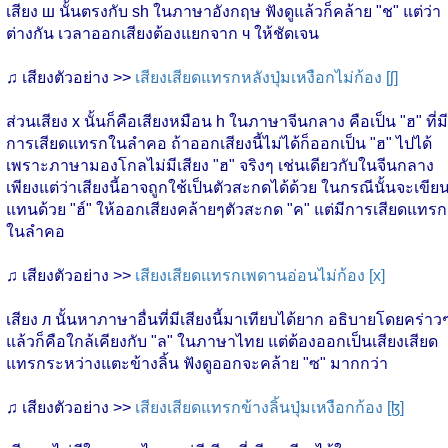
เสียง ш นั้นตรงกับ sh ในภาษาอังกฤษ ฟังดูแล้วก็คล้าย "ช" แต่ว่า
ต่างกัน เวลาออกเสียงต้องแยกจาก ч ให้ชัดเจน
♫ เสียงตัวอย่าง >>
เสียงเสียดแทรกหลังปุ่มเหงือกไม่ก้อง [ʃ]
ส่วนเสียง х นั้นก็คือเสียงหมือน h ในภาษาจีนกลาง คือเป็น "ฮ" ที่มี
การเสียดแทรกในลำคอ ถ้าออกเสียงนี้ไม่ได้ก็ออกเป็น "ฮ" ไปได้
เพราะภาษามองโกลไม่มีเสียง "ฮ" จริงๆ เช่นเดียวกับในจีนกลาง
เพียงแต่ว่าเสียงนี้อาจถูกใช้เป็นตัวสะกดได้ด้วย ในกรณีนั้นจะเขีย
แทนด้วย "ฮ์" ให้ออกเสียงคล้ายๆตัวสะกด "ค" แต่มีการเสียดแทรก
ในลำคอ
♫ เสียงตัวอย่าง >>
เสียงเสียดแทรกเพดานอ่อนไม่ก้อง [x]
เสียง л นั้นหาภาษาอื่นที่มีเสียงนี้มาเทียบได้ยาก อธิบายโดยคร่าว
แล้วก็คือใกล้เคียงกับ "ล" ในภาษาไทย แต่ต้องออกเป็นเสียงเสียด
แทรกระหว่างแตะข้างลิ้น ฟังดูออกจะคล้าย "ซ" มากกว่า
♫ เสียงตัวอย่าง >>
เสียงเสียดแทรกข้างลิ้นปุ่มเหงือกก้อง [ɮ]