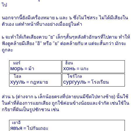
ไป
นอกจากนี้ยังมีเครื่องหมาย ь และ ъ ซึ่งไม่ใช่สระ ไม่ได้มีเสียงใน
ตัวเอง แต่ทำหน้าที่บางอย่างเมื่ออยู่ในคำ
ь จะทำให้เกิดเสียงควบ "ย" เล็กๆสั้นๆหลังตัวอักษรที่ไปตาม ทำให้
ฟังดูคล้ายมีเสียง "อิ" หรือ "ย" ต่อคล้ายกับ и แต่จะสั้นกว่า มักจะ
ถูกละ
มอร์
ฮ็อน
морь
хонь
= ม้า
= แกะ
โฮล
โซร์โกล
хууль
сургууль
= กฎหมาย
= โรงเรียน
ส่วน ъ (ต่างจาก ь เล็กน้อยตรงที่ปลายบนมีขีดไปทางซ้าย) นั้นใช้
ในคำที่ต้องการแยกเสียง ถูกใช้ค่อนข้างน้อยและจำกัด เช่นใช้ใน
กริยาที่ผันเป็นรูปชักชวน เช่น
เยาอี
явъя
= ไปกันเถอะ