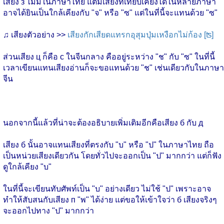
เสียง з ไม่มีในภาษาไทย แต่มีเสียงที่เทียบเคียงได้ในหลายภาษา
อาจได้ยินเป็นใกล้เคียงกับ "จ" หรือ "ซ" แต่ในที่นี้จะแทนด้วย "ซ"
♫ เสียงตัวอย่าง >>
เสียงกักเสียดแทรกอุสุมปุ่มเหงือกไม่ก้อง [ʦ]
ส่วนเสียง ц ก็คือ c ในจีนกลาง คืออยู่ระหว่าง "ช" กับ "ซ" ในที่นี้
เวลาเขียนแทนเสียงอ่านก็จะขอแทนด้วย "ช" เช่นเดียวกับในภาษา
จีน
นอกจากนี้แล้วที่น่าจะต้องอธิบายเพิ่มเติมอีกคือเสียง б กับ д
เสียง б นั้นอาจแทนเสียงที่ตรงกับ "บ" หรือ "ป" ในภาษาไทย ถือ
เป็นหน่วยเสียงเดียวกัน โดยทั่วไปจะออกเป็น "ป" มากกว่า แต่ก็ฟัง
ดูใกล้เคียง "บ"
ในที่นี้จะเขียนทับศัพท์เป็น "บ" อย่างเดียว ไม่ใช้ "ป" เพราะอาจ
ทำให้สับสนกับเสียง п "พ" ได้ง่าย แต่ขอให้เข้าใจว่า б เสียงจริงๆ
จะออกไปทาง "ป" มากกว่า