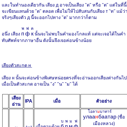
และในทำนองเดียวกัน เสียง д อาจเป็นเสียง "ด" หรือ "ต" แต่ในที่นี้
จะเขียนแทนด้วย "ด" ตลอด เพื่อไม่ให้ไปสับสนกับเสียง т "ท" แม้ว่
จริงๆเสียงตัว д นี้จะออกไปทาง "ต" มากกว่าก็ตาม
พ
ฟ
ค
п
ф
к
อนึ่ง เสียง
นั้นจะไม่พบในคำมองโกลแท้ แต่จะเจอได้ในคำ
ทับศัพท์จากภาษาอื่น ดังนั้นจึงเจอค่อนข้างน้อย
เสียงตัวสะกด н
เสียง н นั้นจะค่อนข้างพิเศษหน่อยตรงที่จะอ่านออกเสียงต่างกันไป
เมื่อเป็นตัวสะกด อาจเป็น "ง" "น" "ม" ได้
เสียง
IPA
เมื่อ
ตัวอย่าง
อ่าน
โอลา
ม
บาทาร์
улаа
н
баатар
(ชื่อ
บ
พ
ม
ฟ
เมืองหลวง)
б
п
м
ф
เมื่อตามด้วย