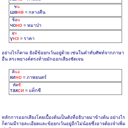
ช
น
шө
нө
= กลางคืน
ช็อ
น
чо
но
= หมาป่า
อุ
น
ү
нэ
= ราคา
อย่างไรก็ตาม ยังมีข้อยกเว้นอยู่ด้วย เช่นในคำทับศัพท์จากภาษา
อื่น สระพยางค์ตรงท้ายมักออกเสียงชัดเจน
คิ
นอ
ки
но
= ภาพยนตร์
ทัค
ซี
так
си
= แท็กซี
หลักการออกเสียงโดยเบื้องต้นเป็นดังที่อธิบายมาข้างต้น อย่างไร
ก็ตามมีรายละเอียดและข้อยกเว้นอยู่อีกไม่น้อยซึ่งอาจต้องจำเพิ่ม