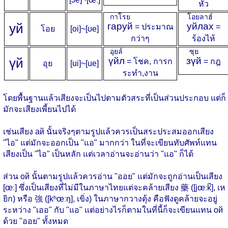
หัว
กาโรย
โอยลาฮ์
у
й
гаруй
уйлах
= ประมาณ
=
โอย
[oi]~[ʊe]
กว่าๆ
ร้องไห้
อุยล์
ซุย
ү
й
үйл
зүй
= โชค, การก
= กฎ
อุย
[ui]~[ue]
ระทำ,งาน
โดยพื้นฐานแล้วเสียงจะเป็นไปตามตัวสระที่เป็นส่วนประกอบ แต่ก็
มักจะเสียงเพี้ยนไปได้
เช่นเสียง ай นั้นจริงๆตามรูปแล้วควรเป็นสระประสมออกเสียง
"ไอ" แต่มักจะออกเป็น "แอ" มากกว่า ในที่จะเขียนทับศัพท์แทน
เสียงเป็น "ไอ" เป็นหลัก แต่เวลาอ่านจะอ่านว่า "แอ" ก็ได้
ส่วน ой นั้นตามรูปแล้วควรอ่าน "ออย" แต่มักจะถูกอ่านเป็นเสียง
[œː] ซึ่งเป็นเสียงที่ไม่มีในภาษาไทยแต่จะคล้ายเสียง 藥 ([jœːk̚], เห
ยิก) หรือ 強 ([kʰœːŋ], เขิ่ง) ในภาษากวางตุ้ง คือฟังดูคล้ายจะอยู่
ระหว่าง "เออ" กับ "แอ" แต่อย่างไรก็ตามในที่นี้ก็จะเขียนแทน ой
ด้วย "ออย" ทั้งหมด