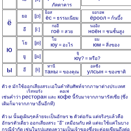
ภัตตาคาร
ย็อส
ยอรอพ
ยอ
[jɔ]
ёс
ёроол
= ธรรมเนียม
= ก้นบึ้ง
ё
กออี
นออิง
อี
[iː]
гоё
ноён
= สวย
= ชนชั้นสูง
โย
ยม
โย
[jo]
юу
юм
= อะไร
= สิ่งของ
ю
ยู
ยู
[ju]
юү
? = หรือ?
ทานี
อลซีง
ы
อี
[ʲi]
таны
улсын
= ของคุณ
= ของชาติ
ตัว е มักใช้ออกเสียงสระเอในคำทับศัพท์จากภาษาต่างประเทศ
เร็สทอรัง
คอเฟ
ресторан
кофе
เช่นคำว่า
และ
นี้รับมาจากภาษารัสเซีย (ซึ่ง
เดิมก็มาจากภาษาอื่นอีกที)
ตัว ы นั้นดูเผินๆคล้ายจะเป็นอักษร ๒ ตัวต่อกัน แต่จริงๆแล้วคือ
อักษรตัวเดียว ออกเสียงสระ "อี" เหมือนกับ ий แต่จะใช้แค่ในบาง
กรณีจำกัด เช่นในรูปแสดงความเป็นเจ้าของซึ่งจะค่อยเขียนถึงต่อ