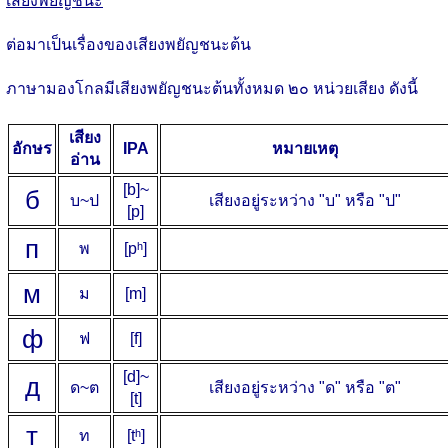
เสียงพยัญชนะ
ต่อมาเป็นเรื่องของเสียงพยัญชนะต้น
ภาษามองโกลมีเสียงพยัญชนะต้นทั้งหมด ๒๐ หน่วยเสียง ดังนี้
เสียง
อักษร
IPA
หมายเหตุ
อ่าน
[b]~
б
บ~ป
เสียงอยู่ระหว่าง "บ" หรือ "ป"
[p]
п
พ
[pʰ]
м
ม
[m]
ф
ฟ
[f]
[d]~
д
ด~ต
เสียงอยู่ระหว่าง "ด" หรือ "ต"
[t]
т
ท
[tʰ]