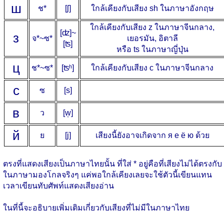
ш
ช*
[ʃ]
ใกล้เคียงกับเสียง sh ในภาษาอังกฤษ
ใกล้เคียงกับเสียง z ในภาษาจีนกลาง,
[ʣ]~
з
จ*~ซ*
เยอรมัน, อิตาลี
[ʦ]
หรือ ts ในภาษาญี่ปุ่น
ц
ช*~ซ*
[ʦʰ]
ใกล้เคียงกับเสียง c ในภาษาจีนกลาง
с
ซ
[s]
в
ว
[w̜]
й
ย
[j]
เสียงนี้ยังอาจเกิดจาก я е ё ю ด้วย
ตรงที่แสดงเสียงเป็นภาษาไทยนั้น ที่ใส่ * อยู่คือที่เสียงไม่ได้ตรงกับ
ในภาษามองโกลจริงๆ แค่พอใกล้เคียงเลยจะใช้ตัวนี้เขียนแทน
เวลาเขียนทับศัพท์แสดงเสียงอ่าน
ในที่นี้จะอธิบายเพิ่มเติมเกี่ยวกับเสียงที่ไม่มีในภาษาไทย