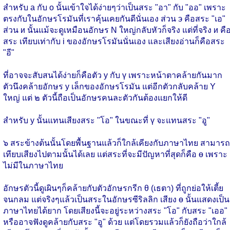
สำหรับ а กับ о นั้นเข้าใจได้ง่ายๆว่าเป็นสระ "อา" กับ "ออ" เพราะ
ตรงกับในอักษรโรมันที่เราคุ้นเคยกันดีนั่นเอง ส่วน э คือสระ "เอ"
ส่วน и นั้นแม้จะดูเหมือนอักษร N ใหญ่กลับหัวก็จริง แต่ที่จริง и คื
สระ เทียบเท่ากับ i ของอักษรโรมันนั่นเอง และเสียงอ่านก็คือสระ
"อี"
ที่อาจจะสับสนได้ง่ายก็คือตัว у กับ ү เพราะหน้าตาคล้ายกันมาก
ตัวนึงคล้ายอักษร y เล็กของอักษรโรมัน แต่อีกตัวกลับคล้าย Y
ใหญ่ แต่ ๒ ตัวนี้ถือเป็นอักษรคนละตัวกันต้องแยกให้ดี
สำหรับ у นั้นแทนเสียงสระ "โอ" ในขณะที่ ү จะแทนสระ "อู"
๖ สระข้างต้นนั้นโดยพื้นฐานแล้วก็ใกล้เคียงกับภาษาไทย สามารถ
เทียบเสียงไปตามนั้นได้เลย แต่สระที่จะมีปัญหาที่สุดก็คือ ө เพราะ
ไม่มีในภาษาไทย
อักษรตัวนี้ดูเผินๆก็คล้ายกับตัวอักษรกรีก θ (เธตา) ที่ถูกย่อให้เตี้ย
จนกลม แต่จริงๆแล้วเป็นสระในอักษรซีริลลิก เสียง ө นั้นแสดงเป็น
ภาษาไทยได้ยาก โดยเสียงนี้จะอยู่ระหว่างสระ "โอ" กับสระ "เออ"
หรืออาจฟังดูคล้ายกับสระ "อู" ด้วย แต่โดยรวมแล้วก็ยังถือว่าใกล้