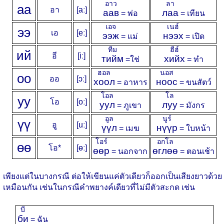
อาว
ลา
а
а
อา
[aː]
аав
лаа
= พ่อ
= เทียน
เอจ
เนฮ์
э
э
เอ
[eː]
ээж
нээх
= แม่
= เปิด
ทีม
ฮีฮ์
и
й
อี
[iː]
тийм
хийх
=ใช่
= ทำ
ฮอล
นอส
о
о
ออ
[ɔː]
хоол
ноос
= อาหาร
= ขนสัตว์
โอล
โล
у
у
โอ
[oː]
уул
луу
= ภูเขา
= มังกร
อูล
นูร์
ү
ү
อู
[uː]
үүл
нүүр
= เมฆ
= ใบหน้า
โอร์
อกโล
ө
ө
โอ*
[ɵː]
өөр
өглөө
= นอกจาก
= ตอนเช้า
เพียงแต่ในบางกรณี ต่อให้เขียนแค่ตัวเดียวก็ออกเป็นเสียงยาวด้วย
เหมือนกัน เช่นในกรณีคำพยางค์เดียวที่ไม่มีตัวสะกด เช่น
บี
би
= ฉัน