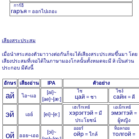
การ์อี
гаръя
= ออกไปเถอะ
เสียงสระประสม
เมื่อนำสระสองตัวมาวางต่อกันก็จะได้เสียงสระประสมขึ้นมา โดย
เสียงประสมที่เจอได้ในภาษามองโกลนั้นทั้งหมดจะมี й เป็นส่วน
ประกอบ มีดังนี้
อักษร
เสียงอ่าน
IPA
ตัวอย่าง
ไช
ไซง์
[ai]~
а
й
ไอ~แอ
цай
сайн
= ชา
= ดี
[ae]~[æː]
เฮเร็กเทย์
เอเม็กเทย์
э
й
хэрэгтэй
эмэгтэй
= มี
=
เอย์
[ei]~[eː]
ประโยชน์
ผู้หญิง
ออยร์
ท็อลกอย
[ɔi]~
о
й
ойр
толгой
= ใกล้
=
ออย~เออ
[ɔe]~[œː]