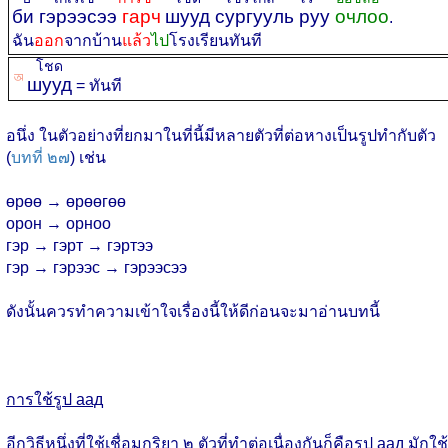
би гэрээсээ
гарч
шууд сургууль руу
очлоо
.
ฉัน
ออก
จากบ้าน
แล้ว
ไป
โรงเรียนทันที
โชด
ꡐ
шууд
= ทันที
อนึ่ง ในตัวอย่างที่ยกมาในที่นี้มีหลายตัวที่ต่อหางเป็นรูปทำกับตัว
(
บทที่ ๒๗
) เช่น
өрөө → өрөөгөө
орон → орноо
гэр → гэрт → гэртээ
гэр → гэрээс → гэрээсээ
ดังนั้นควรทำความเข้าใจเรื่องนี้ให้ดีก่อนจะมาอ่านบทนี้
การใช้รูป аад
อีกวิธีหนึ่งที่ใช้เชื่อมกริยา ๒ ตัวที่ทำต่อเนื่องกันก็คือรูป аад มักใช้