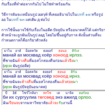
กับเรื่องที่ทำต่อจากกันไป ไม่ใช่ทำพร้อมกัน
วิธีการผันจะเหมือนรูป аагүй ที่เคยอธิบายไปใน
บทที่ ๑๗
หรือรูป
аа ใน
บทที่ ๒๓
แค่เติม д ต่อไป
การใช้นั้นอาจใช้กับเรื่องในอดีต ปัจจุบัน หรืออนาคตก็ได้ แต่กริย
ตัวหน้าจะถูกผันเป็นรูป аад โดยไม่ขึ้นอยู่กับกาล ดังนั้นส่วนที่จะ
กำหนดกาลก็คือกริยาตัวหลัง
มาไน อาฮ์
ม็อสควัด ฮอยอร์
ฮอนอ
ดิร์เล
манай ах
москвад хоёр
хоноод
ирлээ
.
พี่ชายฉัน
ค้างคืน
ที่มอสโกสองคืนก่อน
แล้วจึง
มา
(
ирэх
ผันรูปอดีต)
มาไน อาฮ์
ม็อสควัด ฮอยอร์
ฮอนอ
ดิร์น
манай ах
москвад хоёр
хоноод
ирнэ
.
พี่ชายฉันจะ
ค้างคืน
ที่มอสโกสองคืน
แล้วค่อย
มา
(
ирэх
ผันรูปปัจจุบันอนาคต)
บี อิฮ์ โซร์โกลิอา
ทกโซ
เด นาจิล
ดอร์ลอ
би их сургуулиа
төгсөөд
энэ ажилд
орлоо
.
ฉัน
เรียนจบ
จากมหาวิทยาลัย
แล้วจะ
รับ
งานนี้