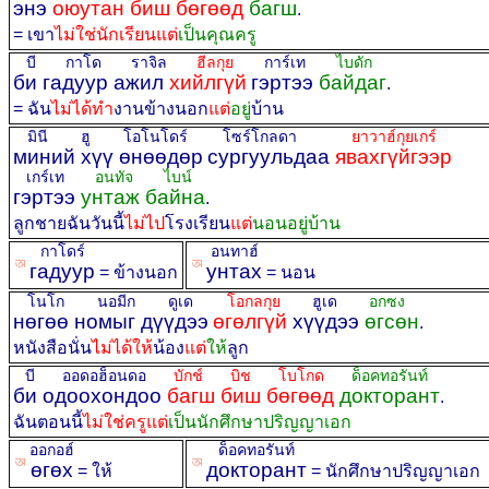
энэ
оюутан биш бөгөөд
багш
.
= เขา
ไม่ใช่นักเรียน
แต่
เป็นคุณครู
บี กาโด ราจิล
ฮีลกุย
การ์เท
ไบดัก
би гадуур ажил
хийлгүй
гэртээ
байдаг
.
= ฉัน
ไม่ได้ทำ
งานข้างนอก
แต่
อยู่
บ้าน
มินี ฮู โอโนโดร์
โซร์โกลดา
ยาวาฮ์กุยเกร์
миний хүү өнөөдөр
сургуульдаа
явахгүйгээр
เกร์เท
อนทัจ ไบน์
гэртээ
унтаж байна
.
ลูกชายฉันวันนี้
ไม่ไป
โรงเรียน
แต่
นอนอยู่บ้าน
กาโดร์
อนทาฮ์
ꡐ
ꡐ
гадуур
унтах
= ข้างนอก
= นอน
โนโก นอมีก ดูเด
โอกลกุย
ฮูเด
อกซง
нөгөө номыг дүүдээ
өгөлгүй
хүүдээ
өгсөн
.
หนังสือนั่น
ไม่ได้ให้
น้อง
แต่
ให้
ลูก
บี ออดอฮ็อนดอ
บักช์ บิช โบโกด
ด็อคทอรันท์
би одоохондоо
багш биш бөгөөд
докторант
.
ฉันตอนนี้
ไม่ใช่ครูแต่
เป็นนักศึกษาปริญญาเอก
ออกอฮ์
ด็อคทอรันท์
ꡐ
ꡐ
өгөх
докторант
= ให้
= นักศึกษาปริญญาเอก