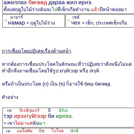
ажиллах
бөгөөд
дараа жил ирнэ
.
ตั้งแต่ฤดูใบไม้ร่วงฉันจะ
ไป
ที่เช็กเกียทำงาน
แล้ว
ปีหน้าค่อยมา
นามาร์
เชฮ์
ꡐ
ꡐ
намар
чех
= ฤดูใบไม้ร่วง
= เช็ก, ประเทศเช็กเกีย
การเชื่อมโดยปฏิเสธเรื่องด้านหน้า
หากต้องการเชื่อมประโยคในลักษณะที่ว่าปฏิเสธว่าสิ่งหนึ่งไม่แต่
ทำอีกสิ่งอาจเชื่อมโดยใช้รูป хгүйгээр หรือ лгүй
หรือถ้าเป็นประโยค {ก} เป็น {ข} ก็อาจใช้ биш бөгөөд
ตัวอย่าง
เท
ริเรฮ์กุยเกร์
บี
อิร์เล
тэр
ирэхгүйгээр
би
ирлээ
.
= เขา
ไม่มาแต่
ฉัน
มา
เอ
นอโยทัม บิช โบโกด
บักช์