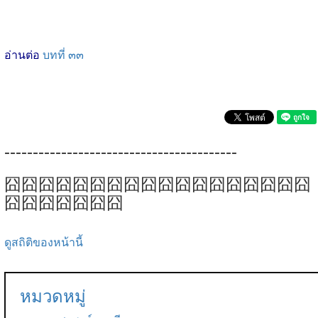
อ่านต่อ
บทที่ ๓๓
-----------------------------------------
囧囧囧囧囧囧囧囧囧囧囧囧囧囧囧囧囧囧
囧囧囧囧囧囧囧
ดูสถิติของหน้านี้
หมวดหมู่