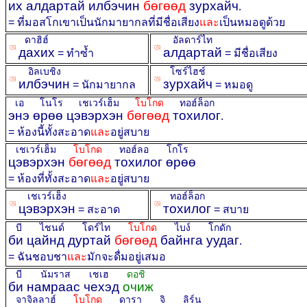
их алдартай илбэчин
бөгөөд
зурхайч
.
= ที่มอสโกเขาเป็นนักมายากลที่มีชื่อเสียง
และ
เป็นหมอดูด้วย
ดาฮิฮ์
อัลดาร์ไท
ꡐ
ꡐ
дахих
алдартай
= ทำซ้ำ
= มีชื่อเสียง
อิลเบชิง
โซร์ไฮช์
ꡐ
ꡐ
илбэчин
зурхайч
= นักมายากล
= หมอดู
เอ โนโร เชเวร์เฮ็ม
โบโกด
ทอฮ์ล็อก
энэ өрөө цэвэрхэн
бөгөөд
тохилог
.
= ห้องนี้ทั้งสะอาด
และ
อยู่สบาย
เชเวร์เฮ็ม
โบโกด
ทอฮ์ลอ โกโร
цэвэрхэн
бөгөөд
тохилог өрөө
= ห้องที่ทั้งสะอาด
และ
อยู่สบาย
เชเวร์เฮ็ง
ทอฮ์ล็อก
ꡐ
ꡐ
цэвэрхэн
тохилог
= สะอาด
= สบาย
บี ไชนด์ โดร์ไท
โบโกด
ไบง์ โกดัก
би цайнд дуртай
бөгөөд
байнга уудаг
.
= ฉันชอบชา
และ
มักจะดื่มอยู่เสมอ
บี นัมราส เชเฮ
ดอชิ
би намраас чехэд
очиж
จาจิลลาฮ์
โบโกด
ดารา จิ ลิร์น