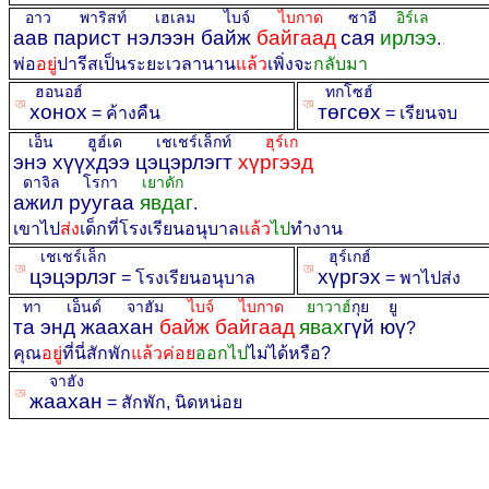
อาว พาริสท์ เฮเลม ไบจ์
ไบกาด
ซาอี
อิร์เล
аав парист нэлээн байж
байгаад
сая
ирлээ
.
พ่อ
อยู่
ปารีสเป็นระยะเวลานาน
แล้ว
เพิ่งจะ
กลับมา
ฮอนอฮ์
ทกโซฮ์
ꡐ
ꡐ
хонох
төгсөх
= ค้างคืน
= เรียนจบ
เอ็น ฮูฮ์เด เชเชร์เล็กท์
ฮุร์เก
энэ хүүхдээ цэцэрлэгт
хүргээд
ดาจิล โรกา
เยาดัก
ажил руугаа
явдаг
.
เขาไป
ส่ง
เด็กที่โรงเรียนอนุบาล
แล้ว
ไป
ทำงาน
เชเชร์เล็ก
ฮุร์เกฮ์
ꡐ
ꡐ
цэцэрлэг
хүргэх
= โรงเรียนอนุบาล
= พาไปส่ง
ทา เอ็นด์ จาฮัม
ไบจ์ ไบกาด
ยาวาฮ์
กุย ยู
та энд жаахан
байж байгаад
явах
гүй юү
?
คุณ
อยู่
ที่นี่สักพัก
แล้วค่อย
ออกไป
ไม่ได้หรือ?
จาฮัง
ꡐ
жаахан
= สักพัก, นิดหน่อย