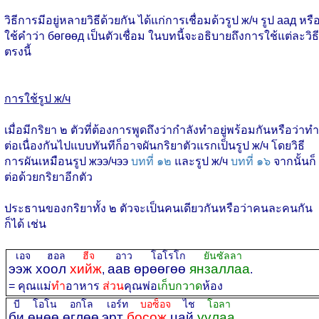
วิธีการมีอยู่หลายวิธีด้วยกัน ได้แก่การเชื่อมด้วรูป ж/ч รูป аад หรื
ใช้คำว่า бөгөөд เป็นตัวเชื่อม ในบทนี้จะอธิบายถึงการใช้แต่ละวิธี
ตรงนี้
การใช้รูป ж/ч
เมื่อมีกริยา ๒ ตัวที่ต้องการพูดถึงว่ากำลังทำอยู่พร้อมกันหรือว่าทำ
ต่อเนื่องกันไปแบบทันทีก็อาจผันกริยาตัวแรกเป็นรูป ж/ч โดยวิธี
การผันเหมือนรูป жээ/чээ
บทที่ ๑๒
และรูป ж/ч
บทที่ ๑๖
จากนั้นก็
ต่อด้วยกริยาอีกตัว
ประธานของกริยาทั้ง ๒ ตัวจะเป็นคนเดียวกันหรือว่าคนละคนกัน
ก็ได้ เช่น
เอจ ฮอล
ฮีจ
อาว โอโรโก
ยันซัลลา
ээж хоол
хийж
аав өрөөгөө
янзаллаа
,
.
= คุณแม่
ทำ
อาหาร
ส่วน
คุณพ่อ
เก็บกวาด
ห้อง
บี โอโน อกโล
เอร์ท
บอซ็อจ
ไช
โอลา
би өнөө өглөө
эрт
босож
цай
уулаа
.