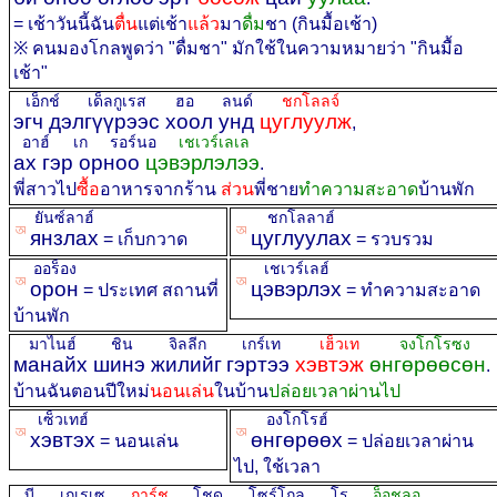
= เช้าวันนี้ฉัน
ตื่น
แต่เช้า
แล้ว
มา
ดื่ม
ชา (กินมื้อเช้า)
※ คนมองโกลพูดว่า "ดื่มชา" มักใช้ในความหมายว่า "กินมื้อ
เช้า"
เอ็กช์ เด็ลกูเรส ฮอ ลนด์
ชกโลลจ์
эгч дэлгүүрээс хоол унд
цуглуулж
,
อาฮ์ เก รอร์นอ
เชเวร์เลเล
ах гэр орноо
цэвэрлэлээ
.
พี่สาวไป
ซื้อ
อาหารจากร้าน
ส่วน
พี่ชาย
ทำความสะอาด
บ้านพัก
ยันซ์ลาฮ์
ชกโลลาฮ์
ꡐ
ꡐ
янзлах
цуглуулах
= เก็บกวาด
= รวบรวม
ออร็อง
เชเวร์เลฮ์
ꡐ
ꡐ
орон
цэвэрлэх
= ประเทศ สถานที่
= ทำความสะอาด
บ้านพัก
มาไนฮ์ ชิน จิลลีก
เกร์เท
เฮ็วเท
จงโกโรซง
манайх шинэ жилийг
гэртээ
хэвтэж
өнгөрөөсөн
.
บ้านฉันตอนปีใหม่
นอนเล่น
ในบ้าน
ปล่อยเวลาผ่านไป
เซ็วเทฮ์
องโกโรฮ์
ꡐ
ꡐ
хэвтэх
өнгөрөөх
= นอนเล่น
= ปล่อยเวลาผ่าน
ไป, ใช้เวลา
บี เกเรเซ
การ์ช
โชด โซร์โกล โร
อ็อชลอ