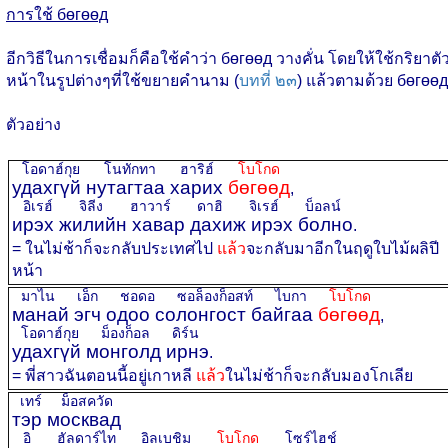
การใช้ бөгөөд
อีกวิธีในการเชื่อมก็คือใช้คำว่า бөгөөд วางคั่น โดยให้ใช้กริยาตั
หน้าในรูปต่างๆที่ใช้ขยายคำนาม (
บทที่ ๒๓
) แล้วตามด้วย бөгөөд
ตัวอย่าง
โอดาฮ์กุย โนทักทา ฮาริฮ์
โบโกด
удахгүй нутагтаа харих
бөгөөд
,
อิเรฮ์ จิลีง ฮาวาร์ ดาฮิ จิเรฮ์ บ็อลน์
ирэх жилийн хавар дахиж ирэх болно
.
= ในไม่ช้าก็จะกลับประเทศไป
แล้ว
จะกลับมาอีกในฤดูใบไม้ผลิปี
หน้า
มาไน เอ็ก ชอดอ ซอล็องก็อสท์ ไบกา
โบโกด
манай эгч одоо солонгост байгаа
бөгөөд
,
โอดาฮ์กุย ม็องก็อล ดิร์น
удахгүй монголд ирнэ
.
= พี่สาวฉันตอนนี้อยู่เกาหลี
แล้ว
ในไม่ช้าก็จะกลับมองโกเลีย
เทร์ ม็อสควัด
тэр москвад
อิ ฮัลดาร์ไท อิลเบชิม
โบโกด
โซร์ไฮช์