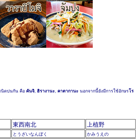
 ชนิดปนกัน คือ
คันจิ
,
ฮิรางานะ
,
คาตากานะ
นอกจากนี้ยังมีการใช้อักษร
โร
東西南北
上植野
とうざいなんぼく
かみうえの