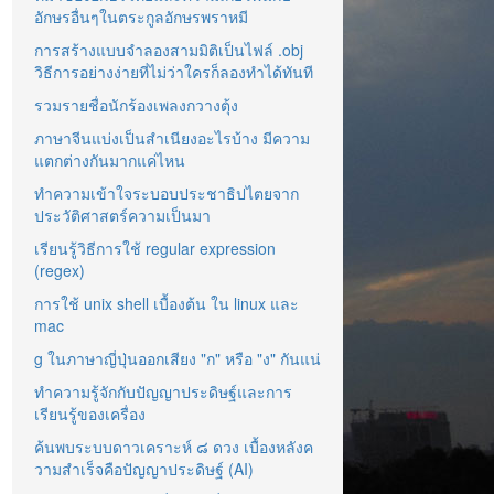
อักษรอื่นๆในตระกูลอักษรพราหมี
การสร้างแบบจำลองสามมิติเป็นไฟล์ .obj
วิธีการอย่างง่ายที่ไม่ว่าใครก็ลองทำได้ทันที
รวมรายชื่อนักร้องเพลงกวางตุ้ง
ภาษาจีนแบ่งเป็นสำเนียงอะไรบ้าง มีความ
แตกต่างกันมากแค่ไหน
ทำความเข้าใจระบอบประชาธิปไตยจาก
ประวัติศาสตร์ความเป็นมา
เรียนรู้วิธีการใช้ regular expression
(regex)
การใช้ unix shell เบื้องต้น ใน linux และ
mac
g ในภาษาญี่ปุ่นออกเสียง "ก" หรือ "ง" กันแน่
ทำความรู้จักกับปัญญาประดิษฐ์และการ
เรียนรู้ของเครื่อง
ค้นพบระบบดาวเคราะห์ ๘ ดวง เบื้องหลังค
วามสำเร็จคือปัญญาประดิษฐ์ (AI)