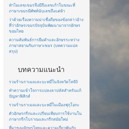
ทำไมเลขเขมรจึงมีถึงเลขเก้าในขณะที่
ภาษาเขมรมีศัพท์นับเลขถึงแค่ห้า
ว่าด้วยเรื่องความน่าเชื่อถือของข้อกล่าวอ้าง
ที่ว่าอักษรเขมรปัจจุบันพัฒนามาจากอักษร
ขอมไทย
ความสัมพันธ์การยืมคำและอักษรระหว่าง
ภาษาสยามกับภาษาเขมร (บทความแปล
สรุป)
บทความแนะนำ
รวมร้านราเมงและบะหมี่ในจังหวัดโทจิงิ
ทำความเข้าใจการแปลงลาปลัสสำหรับแก้
ปัญหาฟิสิกส์
รวมร้านราเมงและบะหมี่ในเมืองฟุกุโอกะ
ตัวอักษรกรีกและเปรียบเทียบการใช้งานใน
ภาษากรีกโบราณและกรีกสมัยใหม่
ที่มาของอักษรไทยและความเกี่ยวพันกับ