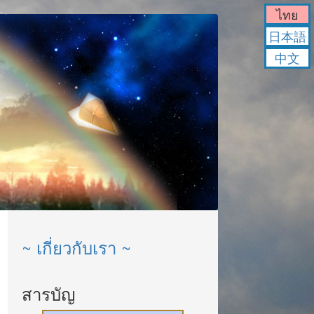
ไทย
日本語
中文
~ เกี่ยวกับเรา ~
สารบัญ