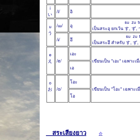
i
/i/
อิ
い
su
zu
t
/ɯ/
อุ
u
เป็นสระอุ ยกเว้น
す
,
ず
,
う
su
zu
/ɨ/
อึ
เป็นสระอึ สำหรับ
す
,
ず
,
เอะ
e
え
/e/
เขียนเป็น "เอะ" เฉพาะเมื่
เอ
โอะ
o
お
/o/
เขียนเป็น "โอะ" เฉพาะเมื่
โอ
สระเสียงยาว
介