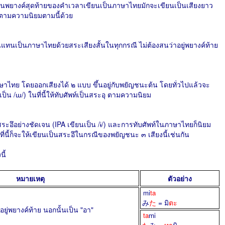
อยู่ในพยางค์สุดท้ายของคำเวลาเขียนเป็นภาษาไทยมักจะเขียนเป็นเสียงยาว
ะยึดตามความนิยมตามนี้ด้วย
ยนแทนเป็นภาษาไทยด้วยสระเสียงสั้นในทุกกรณี ไม่ต้องสนว่าอยู่พยางค์ท้าย
ษาไทย โดยออกเสียงได้ ๒ แบบ ขึ้นอยู่กับพยัญชนะต้น โดยทั่วไปแล้วจะ
เป็น /ɯ/) ในที่นี้ให้ทับศัพท์เป็นสระอุ ตามความนิยม
ะอึอย่างชัดเจน (IPA เขียนเป็น /ɨ/) และการทับศัพท์ในภาษาไทยก็นิยม
นที่นี้ก็จะให้เขียนเป็นสระอึในกรณีของพยัญชนะ ๓ เสียงนี้เช่นกัน
ี้
หมายเหตุ
ตัวอย่าง
mi
ta
み
た
= มิ
ตะ
อยู่พยางค์ท้าย นอกนั้นเป็น "อา"
ta
mi