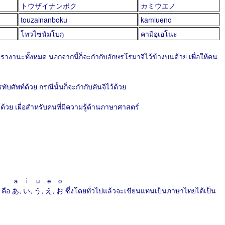
トウザイナンボク
カミウエノ
touzainanboku
kamiueno
โทวไซนัมโบกุ
คามิอุเอโนะ
างานะทั้งหมด นอกจากนี้ก็จะกำกับอักษรโรมาจิไว้ข้างบนด้วย เพื่อให้คน
ทับศัพท์ด้วย กรณีนั้นก็จะกำกับคันจิไว้ด้วย
้ด้วย เผื่อสำหรับคนที่มีความรู้ด้านภาษาศาสตร์
a
i
u
e
o
 คือ
あ
,
い
,
う
,
え
,
お
ซึ่งโดยทั่วไปแล้วจะเขียนแทนเป็นภาษาไทยได้เป็น