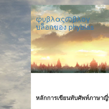
φυβλαςのβλογ
บล็อกของ phyblas
หลักการเขียนทับศัพท์ภาษาญี่ป