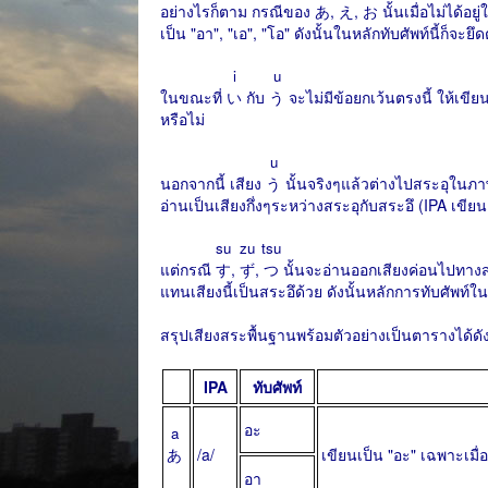
อย่างไรก็ตาม กรณีของ
あ
,
え
,
お
นั้นเมื่อไม่ได้
เป็น "อา", "เอ", "โอ" ดังนั้นในหลักทับศัพท์นี้ก็จ
i
u
ในขณะที่
い
กับ
う
จะไม่มีข้อยกเว้นตรงนี้ ให้เขี
หรือไม่
u
นอกจากนี้ เสียง
う
นั้นจริงๆแล้วต่างไปสระอุในภา
อ่านเป็นเสียงกึ่งๆระหว่างสระอุกับสระอึ (IPA เขียน
su
zu
tsu
แต่กรณี
す
,
ず
,
つ
นั้นจะอ่านออกเสียงค่อนไปทางสร
แทนเสียงนี้เป็นสระอึด้วย ดังนั้นหลักการทับศัพท์ใ
สรุปเสียงสระพื้นฐานพร้อมตัวอย่างเป็นตารางได้ดังน
IPA
ทับศัพท์
อะ
a
あ
/a/
เขียนเป็น "อะ" เฉพาะเมื่อ
อา