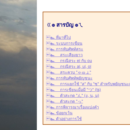
ㄍ๏ สารบัญ ๏ㄟ
๛ ที่มาที่ไป
๛ ระบบการเขียน
๛ การทับศัพท์สระ
๛ สระเสียงยาว
๛ กรณีสระ ei กับ ou
๛ กรณีสระ ai, ui, oi
๛ สระควบ "ゃゅょ"
๛ การทับศัพท์พยัญชนะ
๛ การแยกใช้ "ส" กับ "ซ" สำหรับพยัญชนะ
๛ การเขียนเมื่อมี "つ" (ts)
๛ ตัวสะกด "ん" (ง, น, ม)
๛ ตัวสะกด "っ"
๛ การพิจารณาเรื่องแบ่งคำ
๛ ข้อยกเว้น
๛ ตัวอย่างการใช้