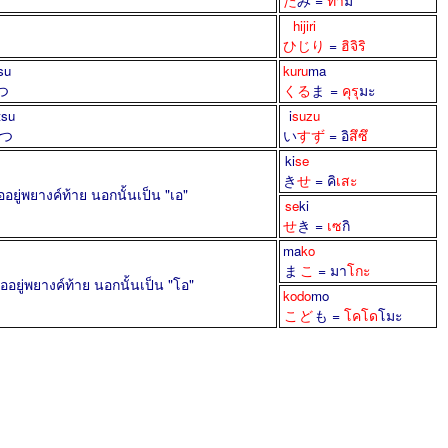
た
み
=
ทา
มิ
hijiri
ひじり
=
ฮิจิริ
su
kuru
ma
つ
くる
ま
=
คุรุ
มะ
tsu
i
suzu
つ
い
すず
= อิ
สึซึ
ki
se
き
せ
= คิ
เสะ
ออยู่พยางค์ท้าย นอกนั้นเป็น "เอ"
se
ki
せ
き
=
เซ
กิ
ma
ko
ま
こ
= มา
โกะ
ออยู่พยางค์ท้าย นอกนั้นเป็น "โอ"
kodo
mo
こど
も
=
โคโด
โมะ