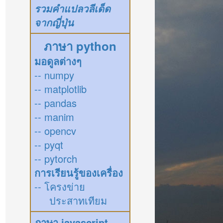
รวมคำแปลวลีเด็ด
จากญี่ปุ่น
ภาษา python
มอดูลต่างๆ
-- numpy
-- matplotlib
-- pandas
-- manim
-- opencv
-- pyqt
-- pytorch
การเรียนรู้ของเครื่อง
-- โครงข่าย
ประสาทเทียม
ภาษา javascript