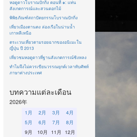
หอดูดาวโบราณปักกิ่ง ตอนที่ ๑: แท่น
สังเกตการณ์และสวนดอกไม้
พิพิธภัณฑ์สถาปัตยกรรมโบราณปักกิ่ง
เที่ยวเมืองตานตง ล่องเรือในน่านน้ำ
เกาหลีเหนือ
ตระเวนเที่ยวตามรอยฉากของอนิเมะใน
ญี่ปุ่น ปี 2013
เที่ยวชมหอดูดาวที่ฐานสังเกตการณ์ซิงหลง
ทำไมจึงไม่ควรเขียนวรรณยุกต์เวลาทับศัพท์
ภาษาต่างประเทศ
บทความแต่ละเดือน
2026年
1月
2月
3月
4月
5月
6月
7月
8月
9月
10月
11月
12月