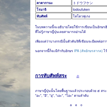
คาตากานะ
トドウフケン
โรมาจิ
todoufuken
ทับศัพท์
โทโดวฟุเกง
ในบทความนี้จะอธิบายโดยใช้การเขียนเป็นอักษรฮิร
ที่ไม่รู้ภาษาญี่ปุ่นเลยสามารถอ่านได้
เพียงแต่ว่าบางกรณีนั้นตัวคันจิที่เขียนจะมีผลต่อการ
นอกจากนี้ก็จะมีกำกับอักษร
IPA (สัทอักษรสากล)
ไว
การทับศัพท์สระ
介
ภาษาญี่ปุ่นนั้นโดยพื้นฐานแล้วประกอบด้วย ๕ สระ
"อะ", "อิ", "อุ", "เอะ", "โอะ" ตามลำดับ
a
e
o