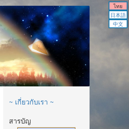
ไทย
日本語
中文
~ เกี่ยวกับเรา ~
สารบัญ