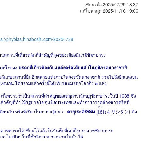
เขียนเมื่อ 2025/07/29 18:37
แก้ไขล่าสุด 2025/11/16 19:06
ps://phyblas.hinaboshi.com/20250728
เป็นสถานที่เที่ยวหลักที่สำคัญที่สุดของเมืองมินามิชิมาบาระ
นหนึ่งของ
มรดกที่เกี่ยวข้องกับแหล่งคริสเตียนลับในภูมิภาคนางาซากิ
วมกันกับสถานที่อื่นอีกหลายแห่งภายในจังหวัดนางาซากิ รวมไปถึงอีกแห่งบน
นี้เช่นกัน โดยรวมแล้วครั้งนี้ได้เที่ยวชมมรดกโลกถึง ๒ แห่ง
กโลกก็เพราะว่าเป็นสถานที่สำคัญของเหตุการณ์กบฏชิมาบาระในปี 1638 ซึ่ง
นสำคัญที่ทำให้รัฐบาลโชกุนปิดประเทศและทำการกวาดล้างชาวคริสต์
かく
ยนลับ หรือที่เรียกในภาษาญี่ปุ่นว่า
คากุเระคิริชิตัง
(
隠
れキリシタン) คือ
าทฮาระได้เขียนไว้แล้วในบันทึกที่เล่าถึงปราสาทชิมาบาระ
ั้นจะไม่เขียนในนี้ซ้ำอีก สามารถอ่านในนั้นได้