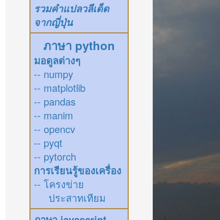
รวมคำแปลวลีเด็ด
จากญี่ปุ่น
ภาษา python
มอดูลต่างๆ
-- numpy
-- matplotlib
-- pandas
-- manim
-- opencv
-- pyqt
-- pytorch
การเรียนรู้ของเครื่อง
-- โครงข่าย
ประสาทเทียม
ภาษา javascript