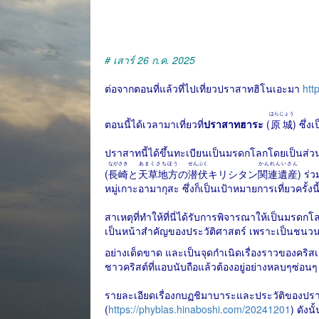
# เสาร์ 26 ก.ค. 2025
ต่อจากตอนที่แล้วที่ไปเที่ยวปราสาทฮิโนเอะมา
htt
はらじょう
ตอนนี้ได้เวลามาเที่ยวที่
ปราสาทฮาระ
(
原城
) ซึ่ง
ปราสาทนี้ได้ขึ้นทะเบียนเป็นมรดกโลกโดยเป็นส่ว
ながさき
あまくさちほう
せんぷく
かんれんいさん
(
長崎
と
天草地方
の
潜伏
キリシタン
関連遺産
) ร่
หมู่เกาะอามากุสะ ซึ่งก็เป็นเป้าหมายการเที่ยวครั้ง
สาเหตุที่ทำให้ที่นี่ได้รับการพิจารณาให้เป็นมรด
เป็นหน้าสำคัญของประวัติศาสตร์ เพราะเป็นชนว
อย่างเด็ดขาด และเป็นจุดกำเนิดเรื่องราวของคริสเตี
ชาวคริสต์ที่แอบนับถือแล้วต้องอยู่อย่างหลบๆซ่อนๆ
รายละเอียดเรื่องกบฏชิมาบาระและประวัติของปราส
(
https://phyblas.hinaboshi.com/20241201
) ดังน