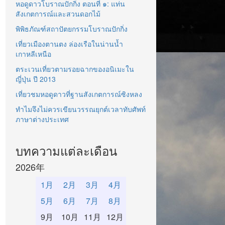
หอดูดาวโบราณปักกิ่ง ตอนที่ ๑: แท่น
สังเกตการณ์และสวนดอกไม้
พิพิธภัณฑ์สถาปัตยกรรมโบราณปักกิ่ง
เที่ยวเมืองตานตง ล่องเรือในน่านน้ำ
เกาหลีเหนือ
ตระเวนเที่ยวตามรอยฉากของอนิเมะใน
ญี่ปุ่น ปี 2013
เที่ยวชมหอดูดาวที่ฐานสังเกตการณ์ซิงหลง
ทำไมจึงไม่ควรเขียนวรรณยุกต์เวลาทับศัพท์
ภาษาต่างประเทศ
บทความแต่ละเดือน
2026年
1月
2月
3月
4月
5月
6月
7月
8月
9月
10月
11月
12月