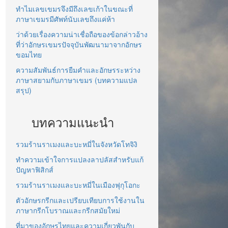
ทำไมเลขเขมรจึงมีถึงเลขเก้าในขณะที่
ภาษาเขมรมีศัพท์นับเลขถึงแค่ห้า
ว่าด้วยเรื่องความน่าเชื่อถือของข้อกล่าวอ้าง
ที่ว่าอักษรเขมรปัจจุบันพัฒนามาจากอักษร
ขอมไทย
ความสัมพันธ์การยืมคำและอักษรระหว่าง
ภาษาสยามกับภาษาเขมร (บทความแปล
สรุป)
บทความแนะนำ
รวมร้านราเมงและบะหมี่ในจังหวัดโทจิงิ
ทำความเข้าใจการแปลงลาปลัสสำหรับแก้
ปัญหาฟิสิกส์
รวมร้านราเมงและบะหมี่ในเมืองฟุกุโอกะ
ตัวอักษรกรีกและเปรียบเทียบการใช้งานใน
ภาษากรีกโบราณและกรีกสมัยใหม่
ที่มาของอักษรไทยและความเกี่ยวพันกับ