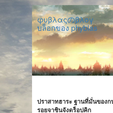
φυβλαςのβλογ
บล็อกของ phyblas
ปราสาทฮาระ ฐานที่มั่นของ
รอยจาชินจังดร็อปคิก