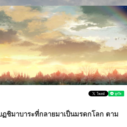
กบฏชิมาบาระที่กลายมาเป็นมรดกโลก ตาม