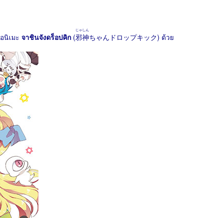
じゃしん
นอนิเมะ
จาชินจังดร็อปคิก
(
邪神
ちゃんドロップキック) ด้วย