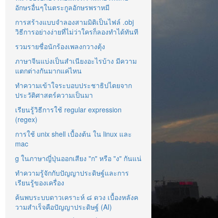
อักษรอื่นๆในตระกูลอักษรพราหมี
การสร้างแบบจำลองสามมิติเป็นไฟล์ .obj
วิธีการอย่างง่ายที่ไม่ว่าใครก็ลองทำได้ทันที
รวมรายชื่อนักร้องเพลงกวางตุ้ง
ภาษาจีนแบ่งเป็นสำเนียงอะไรบ้าง มีความ
แตกต่างกันมากแค่ไหน
ทำความเข้าใจระบอบประชาธิปไตยจาก
ประวัติศาสตร์ความเป็นมา
เรียนรู้วิธีการใช้ regular expression
(regex)
การใช้ unix shell เบื้องต้น ใน linux และ
mac
g ในภาษาญี่ปุ่นออกเสียง "ก" หรือ "ง" กันแน่
ทำความรู้จักกับปัญญาประดิษฐ์และการ
เรียนรู้ของเครื่อง
ค้นพบระบบดาวเคราะห์ ๘ ดวง เบื้องหลังค
วามสำเร็จคือปัญญาประดิษฐ์ (AI)