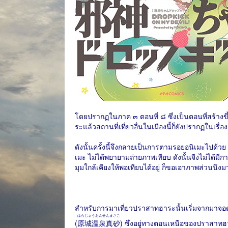
โดยปรากฏในภาค ๓​ ตอนที่ ๘ ซึ่งเป็นตอนที่สร้าง
ระแล้วสถานที่เที่ยวอื่นในเมืองนี้ก็ยังปรากฏในเรื่อง
ดังนั้นครั้งนี้จึงกลายเป็นการตามรอยอนิเมะไปด้วย 
เมะ ไม่ได้พยายามถ่ายภาพเทียบ ดังนั้นจีงไม่ได้มีกา
มุมใกล้เคียงให้พอเทียบได้อยู่ ก็ขอเอาภาพส่วนนึงม
สำหรับการมาเที่ยวปราสาทฮาระนั้นเริ่มจากมาจอดร
はらじょうおんせんまさご
(
原城温泉真砂
) ซึ่งอยู่ทางตอนเหนือของปราสาทฮาร