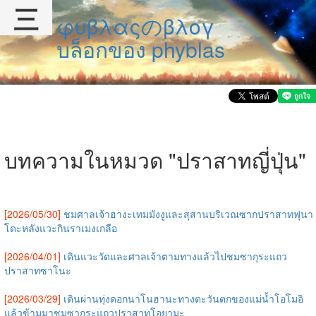
三
φυβλαςのβλογ
บล็อกของ phyblas
บทความในหมวด "ปราสาทญี่ปุ่น"
[2026/05/30]
ชมศาลเจ้าฮางะเทมมังงูและสุสานบริเวณซากปราสาทฟุนา
โดะหลังแวะกินราเมงเกลือ
[2026/04/01]
เดินแวะวัดและศาลเจ้าตามทางแล้วไปชมซากุระแถว
ปราสาทซาโนะ
[2026/03/29]
เดินผ่านทุ่งดอกนาโนฮานะทางตะวันตกของแม่น้ำโอโมอิ
แล้วข้ามมาชมซากุระแถวปราสาทโอยามะ