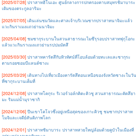
[2025/07/28]
ปราสาทฮิโนเอะ ศูนย์กลางการปกครองคาบสมุทรชิมาบาระ
เดิมของตระกูลอาริมะ
[2025/07/05]
เดินเล่นชมวัดและศาลเจ้าบริเวณซากปราสาทนาจิมะแล้ว
แวะกินราเมงแถวย่านนาจิมะ
[2025/04/08]
ชมซากุระบานในสวนสาธารณะไมซึรุรอบปราสาทฟุกุโอกะ
แล้วแวะกินราเมงแถวย่านรปปมมัตสึ
[2025/03/30]
ปราสาทคารัตสึกับทิวทัศน์ที่โอบล้อมด้วยทะเลและซากุระ
ตามรอยซอมบีแลนด์ซางะ
[2025/03/29]
เดินทางไปเที่ยวเมืองคารัตสึตอนเหนือของจังหวัดซางะในวั
ที่ซากุระบานเต็มที่
[2024/12/08]
ปราสาทโคกุระ ริเวอร์วอล์กคิตะคิวชู สวนสาธารณะคัตสึยา
มะ ริมแม่น้ำมุราซากิ
[2024/12/06]
ปีนเขาโคโจวซึ่งอยู่เหนือสุดของเกาะคิวชู ชมซากปราสาท
โมจิและเจดีย์สันติภาพโลก
[2024/12/01]
ปราสาทชิมาบาระ ปราสาทสวยใหญ่ล้อมด้วยคูบัวในเมืองที่
อยู่ระหว่างภูเขากับทะเล