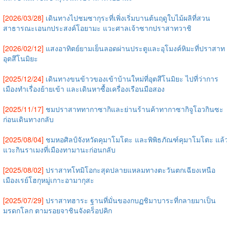
[2026/03/28]
เดินทางไปชมซากุระที่เพิ่งเริ่มบานต้นฤดูใบไม้ผลิที่สวน
สาธารณะเอนกประสงค์โอยามะ แวะศาลเจ้าซากปราสาทวาชิ
[2026/02/12]
แสงอาทิตย์ยามเย็นลอดผ่านประตูและอุโมงค์หิมะที่ปราสาท
อุตสึโนมิยะ
[2025/12/24]
เดินทางขนข้าวของเข้าบ้านใหม่ที่อุตสึโนมิยะ ไปที่ว่าการ
เมืองทำเรื่องย้ายเข้า และเดินหาซื้อเครื่องเรือนมือสอง
[2025/11/17]
ชมปราสาททากาซากิและย่านร้านค้าทากาซากิจูโอวกินซะ
ก่อนเดินทางกลับ
[2025/08/04]
ชมหอศิลป์จังหวัดคุมาโมโตะ และพิพิธภัณฑ์คุมาโมโตะ แล้
แวะกินราเมงที่เมืองทามานะก่อนกลับ
[2025/08/02]
ปราสาทโทมิโอกะสุดปลายแหลมทางตะวันตกเฉียงเหนือ
เมืองเรย์โฮกุหมู่เกาะอามากุสะ
[2025/07/29]
ปราสาทฮาระ ฐานที่มั่นของกบฏชิมาบาระที่กลายมาเป็น
มรดกโลก ตามรอยจาชินจังดร็อปคิก