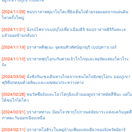
[2024/11/28]
ชมปราสาทคุมาโมโตะที่ยังเต็มไปด้วยรอยแผลจากแผ่นดิน
ไหวครั้งใหญ่
[2024/11/21]
นั่งรถไฟจากเบปปุไปเที่ยวเมืองฮิจิ ชมปราสาทฮิจิริมทะเล
แล้วมองข้ามกลับมา
[2024/11/19]
ปราสาทคิฟุเนะ จุดชมทิวทัศน์ยุเกมุริ เบปปุทาวเวอร์
[2024/11/10]
ปราสาทฟุกุโอกะกับศาลเจ้าโกโกกุและหอจัดแสดงโควโระ
กัง
[2024/03/04]
นั่งชิงกันเซงเดินทางไกลจากเซนไดไปยังฟุกุโอกะ มองภูเขา
ฟุจิที่ปกคลุมด้วยหิมะและเมฆหมวกระหว่างทาง
[2024/02/28]
ชมวัดซึยงังและโยวโตกุอิงแล้วมองดูปราสาทมัตสึชิมะ แต่ไม
ได้ชมโกไดโดว
[2024/02/21]
ปราสาททางะ ป้อมโจวซากุโบราณสมัยนาระแห่งแคว้นมุตสึ
ภาคตะวันออกเฉียงเหนือ
[2024/02/11]
ปราสาทโอฮิระในหมู่บ้านเพียงแห่งเดียวของจังหวัดมิยางิ