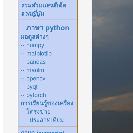
รวมคำแปลวลีเด็ด
จากญี่ปุ่น
ภาษา python
มอดูลต่างๆ
-- numpy
-- matplotlib
-- pandas
-- manim
-- opencv
-- pyqt
-- pytorch
การเรียนรู้ของเครื่อง
-- โครงข่าย
ประสาทเทียม
ภาษา javascript