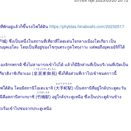
แก้ไขล่าสุด 2023/05/20 20:12
ี่พักอยู่แล้วก็ขึ้นรถไฟใต้ดิน
https://phyblas.hinaboshi.com/20230517
じょう
戸城
) ซึ่งเป็นหนึ่งในสถานที่เที่ยวที่โดดเด่นใจกลางเมืองโตเกียว เป็น
ุคเอโดะ โดยเป็นที่อยู่ของโชกุนตระกูลโทกุงาวะ แต่พอถึงยุคเมย์จิก็ได้
งจักรพรรดิ ซึ่งไม่สามารถเข้าไปได้ แล้วก็มีอีกส่วนที่เป็นบริเวณที่เปิดเป็น
こうきょひがしぎょえん
ยวฮิงาชิเกียวเอง (
皇居東御苑
) ซึ่งก็คือส่วนที่เราไปเข้าชมคราวนี้
おおてまちえき
ใต้ดิน โดยมีสถานีโอเตะมาจิ (
大手町駅
) เป็นสถานีที่อยู่ใกล้ประตูตะวัน
たけばしえき
ีคือสถานีทาเกบาชิ (
竹橋駅
) อยู่ใกล้ประตูเหนือ ซึ่งเป็นประตูด้านข้าง
้วเริ่มเข้าไปชมจากประตูเหนือ