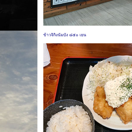
ข้าวจิกิงนัมบัง ๘๕๐ เยน