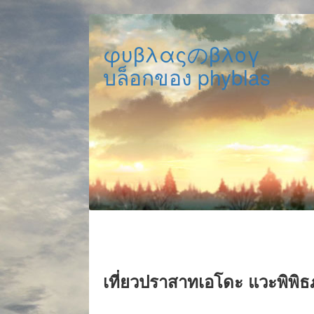
φυβλαςのβλογ
บล็อกของ phyblas
เที่ยวปราสาทเอโดะ แวะพิพิธ