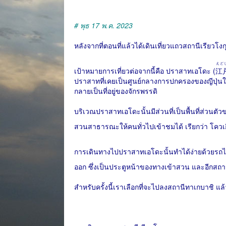
# พุธ 17 พ.ค. 2023
หลังจากที่ตอนที่แล้วได้เดินเที่ยวแถวสถานีเรียวโงกุท
えど
เป้าหมายการเที่ยวต่อจากนี้คือ ปราสาทเอโดะ (
江
ปราสาทที่เคยเป็นศูนย์กลางการปกครองของญีปุ่นในย
กลายเป็นที่อยู่ของจักรพรรดิ
บริเวณปราสาทเอโดะนั้นมีส่วนที่เป็นพื้นที่ส่วนตัวขอ
สวนสาธารณะให้คนทั่วไปเข้าชมได้ เรียกว่า โควเกี
การเดินทางไปปราสาทเอโดะนั้นทำได้ง่ายด้วยรถไฟ
ออก ซึ่งเป็นประตูหน้าของทางเข้าสวน และอีกสถาน
สำหรับครั้งนี้เราเลือกที่จะไปลงสถานีทาเกบาชิ แล