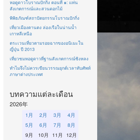
หอดูดาวโบราณปักกิ่ง ตอนที่ ๑: แท่น
สังเกตการณ์และสวนดอกไม้
พิพิธภัณฑ์สถาปัตยกรรมโบราณปักกิ่ง
เที่ยวเมืองตานตง ล่องเรือในน่านน้ำ
เกาหลีเหนือ
ตระเวนเที่ยวตามรอยฉากของอนิเมะใน
ญี่ปุ่น ปี 2013
เที่ยวชมหอดูดาวที่ฐานสังเกตการณ์ซิงหลง
ทำไมจึงไม่ควรเขียนวรรณยุกต์เวลาทับศัพท์
ภาษาต่างประเทศ
บทความแต่ละเดือน
2026年
1月
2月
3月
4月
5月
6月
7月
8月
9月
10月
11月
12月