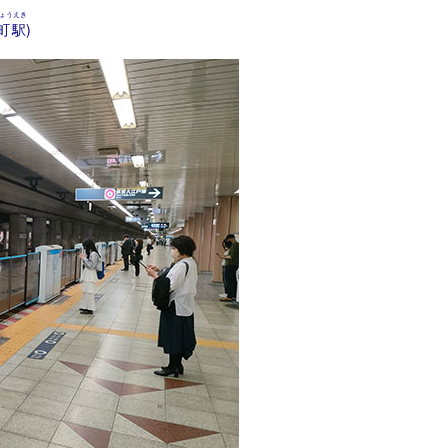
ょうえき
町駅
)