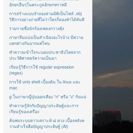
อักษรอื่นๆในตระกูลอักษรพราหมี
การสร้างแบบจำลองสามมิติเป็นไฟล์ .obj
วิธีการอย่างง่ายที่ไม่ว่าใครก็ลองทำได้ทันที
รวมรายชื่อนักร้องเพลงกวางตุ้ง
ภาษาจีนแบ่งเป็นสำเนียงอะไรบ้าง มีความ
แตกต่างกันมากแค่ไหน
ทำความเข้าใจระบอบประชาธิปไตยจาก
ประวัติศาสตร์ความเป็นมา
เรียนรู้วิธีการใช้ regular expression
(regex)
การใช้ unix shell เบื้องต้น ใน linux และ
mac
g ในภาษาญี่ปุ่นออกเสียง "ก" หรือ "ง" กันแน่
ทำความรู้จักกับปัญญาประดิษฐ์และการ
เรียนรู้ของเครื่อง
ค้นพบระบบดาวเคราะห์ ๘ ดวง เบื้องหลังค
วามสำเร็จคือปัญญาประดิษฐ์ (AI)