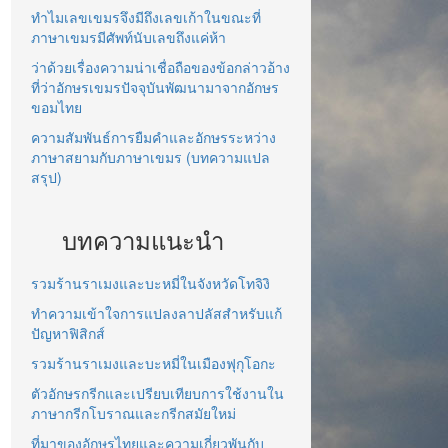
ทำไมเลขเขมรจึงมีถึงเลขเก้าในขณะที่
ภาษาเขมรมีศัพท์นับเลขถึงแค่ห้า
ว่าด้วยเรื่องความน่าเชื่อถือของข้อกล่าวอ้าง
ที่ว่าอักษรเขมรปัจจุบันพัฒนามาจากอักษร
ขอมไทย
ความสัมพันธ์การยืมคำและอักษรระหว่าง
ภาษาสยามกับภาษาเขมร (บทความแปล
สรุป)
บทความแนะนำ
รวมร้านราเมงและบะหมี่ในจังหวัดโทจิงิ
ทำความเข้าใจการแปลงลาปลัสสำหรับแก้
ปัญหาฟิสิกส์
รวมร้านราเมงและบะหมี่ในเมืองฟุกุโอกะ
ตัวอักษรกรีกและเปรียบเทียบการใช้งานใน
ภาษากรีกโบราณและกรีกสมัยใหม่
ที่มาของอักษรไทยและความเกี่ยวพันกับ