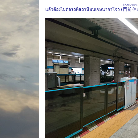
もんぜんなかち
แล้วต้องไปต่อรถที่สถานีมนเซงนากาโจว (
門前仲