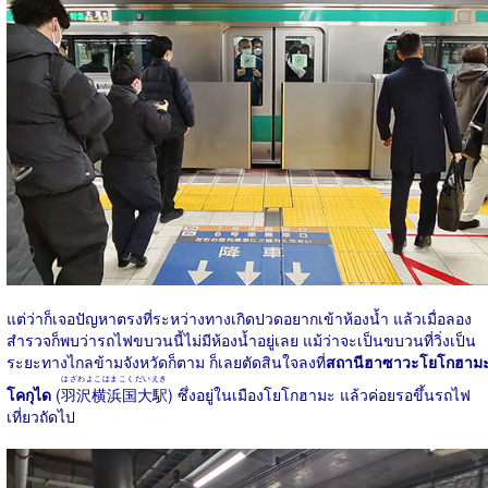
แต่ว่าก็เจอปัญหาตรงที่ระหว่างทางเกิดปวดอยากเข้าห้องน้ำ แล้วเมื่อลอง
สำรวจก็พบว่ารถไฟขบวนนี้ไม่มีห้องน้ำอยู่เลย แม้ว่าจะเป็นขบวนที่วิ่งเป็น
ระยะทางไกลข้ามจังหวัดก็ตาม ก็เลยตัดสินใจลงที่
สถานีฮาซาวะโยโกฮาม
はざわよこはまこくだいえき
โคกุได
(
羽沢横浜国大駅
) ซึ่งอยู่ในเมืองโยโกฮามะ แล้วค่อยรอขึ้นรถไฟ
เที่ยวถัดไป