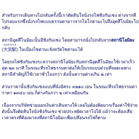
สำหรับการเดินทางไปกลับครั้งนี้เราตัดสินใจนั่งรถไฟชิงกันเซง ต่างจากที่
ไปรอบแรกซึ่งนั่งรถไฟแบบธรรมดายาวจากโยโกฮามะไปถึงอุตสึโนมิยะไป
กลับ
สถานีอุตสึโนมิยะนั้นมีชิงกันเซง โดยสามารถนั่งไปกลับจาก
สถานีโอมิยะ
おおみやえき
(
大宮駅
) ในเมืองไซตามะจังหวัดไซตามะได้
โดยรถไฟชิงกันเซงระหว่างสถานีโอมิยะกับสถานีอุตสึโนมิยะใช้เวลาเร็ว
สุด ๒๓ นาที ในขณะที่รถไฟธรรมดาต่อให้เป็นรถแบบด่วนที่จอดเฉพาะ
สถานีสำคัญก็ใช้เวลาชั่วโมงกว่า ดังนั้นความต่างเกิน ๒ เท่า
ส่วนราคานั้นชิงกันเซงแบบที่นั่งอิสระ ๓๒๑๐ เยน ในขณะที่รถไฟธรรมดา
ราคา ๑๓๔๐ เยน ก็ต่างกันกว่า ๒ เท่าเหมือนกัน
เนื่องจากบริษัทช่วยออกเงินค่าเดินทางให้ เลยไม่ต้องคิดมากเรื่องค่าใช้จ่าย
ดังนั้นจึงตัดสินใจนั่งชิงกันเซง ช่วยประหยัดเวลาไปได้ แม้ว่าจะต้องเสีย
เวลาตรงที่ต้องมาลงที่สถานีโอมิยะเพื่อเปลี่ยนรถไฟก็ตาม