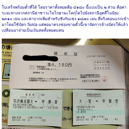
ใบเสร็จพร้อมตั๋วที่ได้ โดยราคาทั้งหมดคือ ๔๑๘๐ นี้แบ่งเป็น ๒ ส่วน คือค่า
ระยะทางจากสถานีฮาซาวะโยโกฮามะโคกุไดไปยังสถานีอุตสึโนมิยะ
๒๓๑๐ เยน และค่าบวกเพิ่มสำหรับชิงกันเซง ๑๘๗๐ เยน ที่จริงตอนแรกเข้า
มาโดยใช้บัตร Suica แต่พอมาตรงช่องขายตั๋วนี้เขาจัดการล้างบัตรให้แล้ว
เปลี่ยนมาจ่ายเป็นเงินสดทั้งหมดแทน