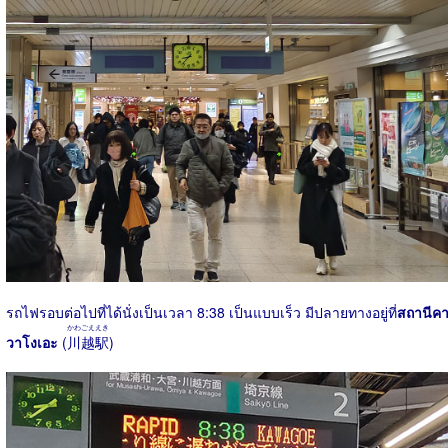
รถไฟรอบต่อไปที่ได้นั่งเป็นเวลา 8:38 เป็นแบบเร็ว มีปลายทางอยู่ที่
สถานีค
かわごええき
วาโงเอะ
(
川越駅
)