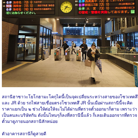
สถานีฮาซาวะโยโกฮามะโคกุไดนี้เป็นจุดเปลี่ยนระหว่างสายของโซวเทตสึ
และ JR ด้วย รถไฟสายเชื่อมตรงโซวเทตสึ JR นั้นเมื่อผ่านสถานีนี้จะคิด
ราคาแยกเป็น ๒ ช่วงให้ต่อให้จะไม่ได้ผ่านที่ตรวจตั๋วออกมาก็ตาม เพราะว่า
เป็นคนละบริษัทกัน ดังนั้นไหนๆก็ลงที่สถานีนี้แล้ว ก็เลยเดินออกจากที่ตรวจ
ตั๋วมาดูภายนอกสถานีสักหน่อย
ตัวอาคารสถานีก็ดูสวยดี