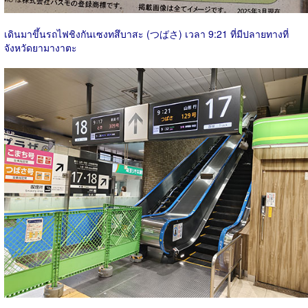
เดินมาขึ้นรถไฟชิงกันเซงทสึบาสะ (つばさ) เวลา 9:21 ที่มีปลายทางที่
จังหวัดยามางาตะ