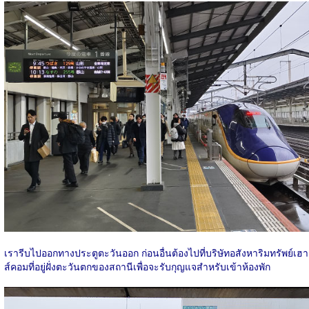
เรารีบไปออกทางประตูตะวันออก ก่อนอื่นต้องไปที่บริษัทอสังหาริมทรัพย์เฮา
ส์คอมที่อยู่ฝั่งตะวันตกของสถานีเพื่อจะรับกุญแจสำหรับเข้าห้องพัก