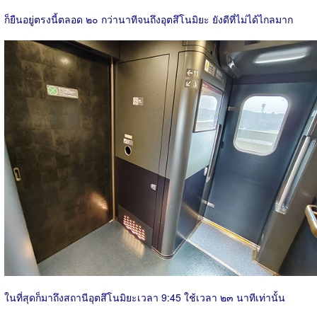
ก็ยืนอยู่ตรงนี้ตลอด ๒๐​ กว่านาทีจนถึงอุตสึโนมิยะ ยังดีที่ไม่ได้ไกลมาก
ในที่สุดก็มาถึงสถานีอุตสึโนมิยะเวลา 9:45 ใช้เวลา ๒๓ นาทีเท่านั้น