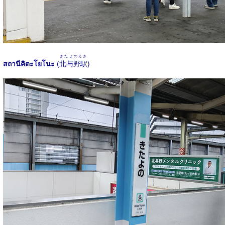
きたよのえき
สถานีคิตะโยโนะ
(
北与野駅
)