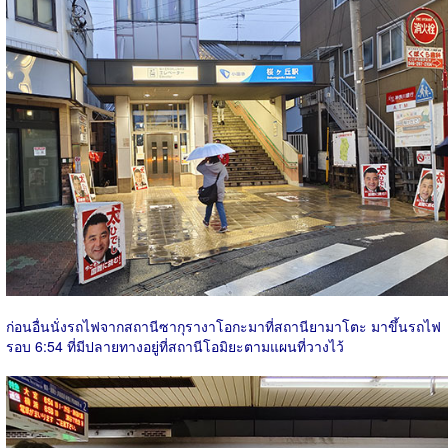
ก่อนอื่นนั่งรถไฟจากสถานีซากุรางาโอกะมาที่สถานียามาโตะ มาขึ้นรถไฟ
รอบ 6:54 ที่มีปลายทางอยู่ที่สถานีโอมิยะตามแผนที่วางไว้