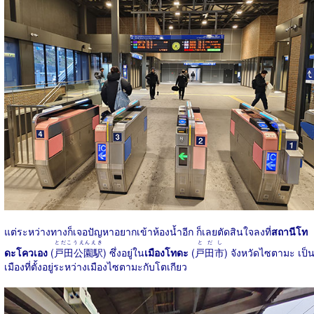
แต่ระหว่างทางก็เจอปัญหาอยากเข้าห้องน้ำอีก ก็เลยตัดสินใจลงที่
สถานีโท
とだこうえんえき
とだし
ดะโควเอง
(
戸田公園駅
) ซึ่งอยู่ใน
เมืองโทดะ
(
戸田市
) จังหวัดไซตามะ เป็
เมืองที่ตั้งอยู่ระหว่างเมืองไซตามะกับโตเกียว