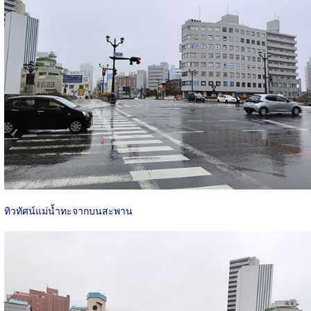
ทิวทัศน์แม่น้ำทะจากบนสะพาน