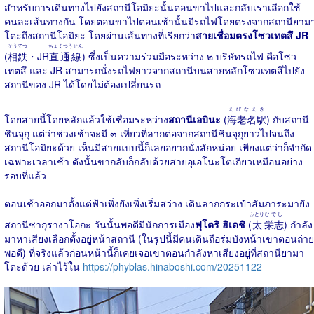
สำหรับการเดินทางไปยังสถานีโอมิยะนั้นตอนขาไปและกลับเราเลือกใช้
คนละเส้นทางกัน โดยตอนขาไปตอนเช้านั้นมีรถไฟโดยตรงจากสถานียาม
โตะถึงสถานีโอมิยะ โดยผ่านเส้นทางที่เรียกว่า
สายเชื่อมตรงโซวเทตสึ JR
そうてつ
ちょくつうせん
(
相鉄
・JR
直通線
) ซึ่งเป็นความร่วมมือระหว่าง ๒​ บริษัทรถไฟ คือโซว
เทตสึ และ JR สามารถนั่งรถไฟยาวจากสถานีบนสายหลักโซวเทตสึไปยัง
สถานีของ JR ได้โดยไม่ต้องเปลี่ยนรถ
えびなえき
โดยสายนี้โดยหลักแล้วใช้เชื่อมระหว่าง
สถานีเอบินะ
(
海老名駅
) กับสถานี
ชินจุกุ แต่ว่าช่วงเช้าจะมี ๓ เที่ยวที่ลากต่อจากสถานีชินจุกุยาวไปจนถึง
สถานีโอมิยะด้วย เห็นมีสายแบบนี้ก็เลยอยากนั่งสักหน่อย เพียงแต่ว่าก็จำกัด
เฉพาะเวลาเช้า ดังนั้นขากลับก็กลับด้วยสายอุเอโนะโตเกียวเหมือนอย่าง
รอบที่แล้ว
ตอนเช้าออกมาตั้งแต่ฟ้าเพิ่งยังเพิ่งเริ่มสว่าง เดินลากกระเป๋าสัมภาระมายัง
ふとり
ひでし
สถานีซากุรางาโอกะ วันนั้นพอดีมีนักการเมือง
ฟุโตริ ฮิเดชิ
(
太
栄志
) กำลัง
มาหาเสียงเลือกตั้งอยู่หน้าสถานี (ในรูปนี้มีคนเดินถือร่มบังหน้าเขาตอนถ่าย
พอดี) ที่จริงแล้วก่อนหน้านี้ก็เคยเจอเขาตอนกำลังหาเสียงอยู่ที่สถานียามา
โตะด้วย เล่าไว้ใน
https://phyblas.hinaboshi.com/20251122