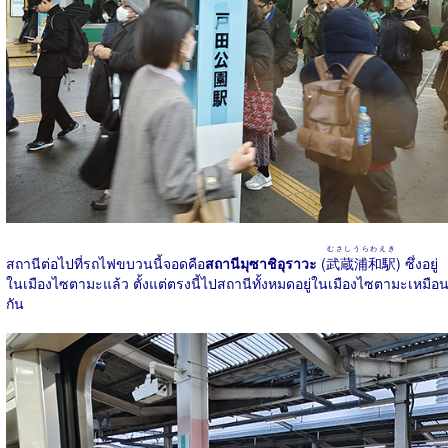
むさしうらわえき
สถานีต่อไปที่รถไฟขบวนนี้จอดคือ
สถานีมุซาชิอุราวะ
(
武蔵浦和駅
) ซึ่งอยู่
ในเมืองไซตามะแล้ว ตั้งแต่ตรงนี้ไปสถานีทั้งหมดอยู่ในเมืองไซตามะเหมือ
กัน