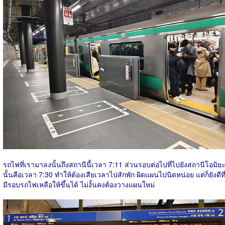
รถไฟที่เรามาลงนั้นถึงสถานีนี้เวลา 7:11 ส่วนรอบต่อไปที่ไปยังสถานีโอมิย
นั้นคือเวลา 7:30 ทำให้ต้องเสียเวลาไปสักพัก ผิดแผนไปนิดหน่อย แต่ก็ยังดีที
มีรอบรถไฟเหลือให้ขึ้นได้ ไม่งั้นคงต้องวางแผนใหม่