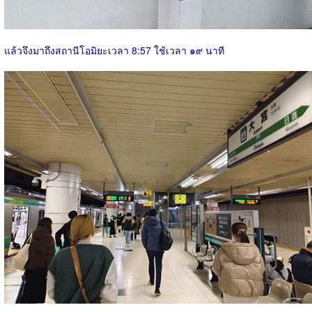
แล้วจึงมาถึงสถานีโอมิยะเวลา 8:57 ใช้เวลา ๑๙ นาที