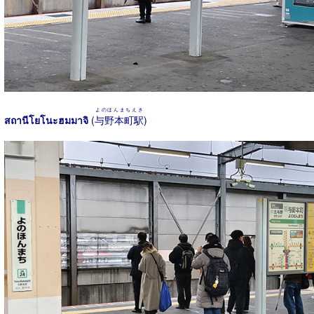
よのほんまちえき
สถานีโยโนะฮมมาจิ
(
与野本町駅
)