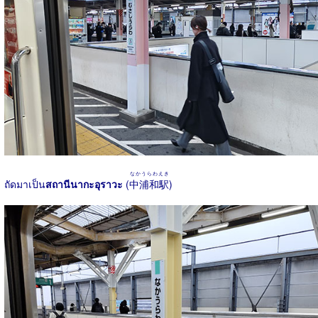
なかうらわえき
ถัดมาเป็น
สถานีนากะอุราวะ
(
中浦和駅
)