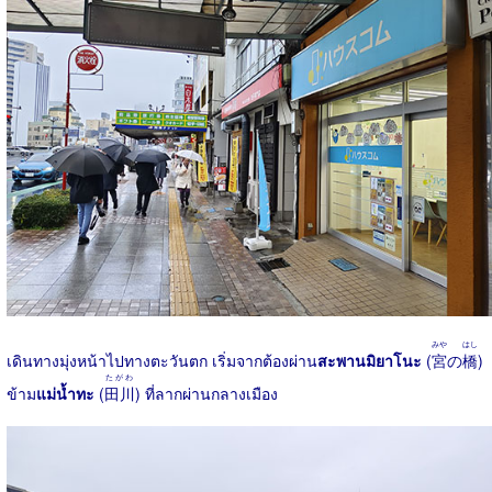
みや
はし
เดินทางมุ่งหน้าไปทางตะวันตก เริ่มจากต้องผ่าน
สะพานมิยาโนะ
(
宮
の
橋
)
たがわ
ข้าม
แม่น้ำทะ
(
田川
) ที่ลากผ่านกลางเมือง