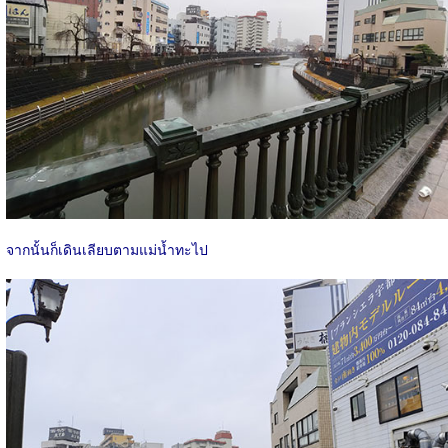
จากนั้นก็เดินเลียบตามแม่น้ำทะไป