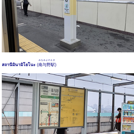
みなみよのえき
สถานีมินามิโยโนะ
(
南与野駅
)