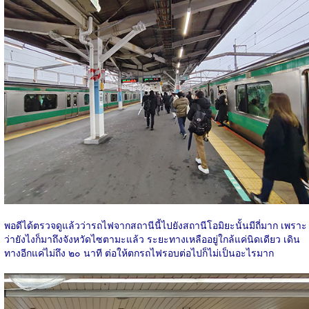
พอดีได้ตรวจดูแล้วว่ารถไฟจากสถานีนี้ไปยังสถานีโอมิยะนั้นมีถี่มาก เพราะ
ว่ายังไงก็มาถึงจังหวัดไซตามะแล้ว ระยะทางเหลืออยู่ใกล้แค่นิดเดียว เดิน
ทางอีกแค่ไม่ถึง ๒๐ นาที ต่อให้ตกรถไฟรอบต่อไปก็ไม่เป็นอะไรมาก