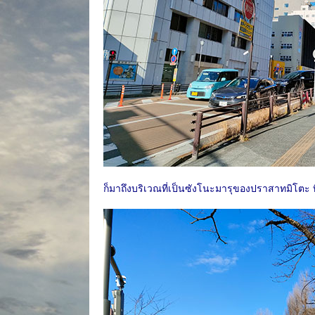
ก็มาถึงบริเวณที่เป็นซังโนะมารุของปราสาทมิโตะ ที