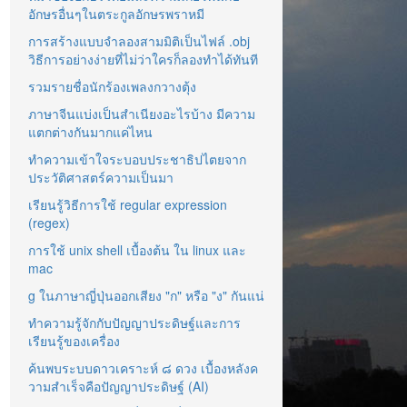
อักษรอื่นๆในตระกูลอักษรพราหมี
การสร้างแบบจำลองสามมิติเป็นไฟล์ .obj
วิธีการอย่างง่ายที่ไม่ว่าใครก็ลองทำได้ทันที
รวมรายชื่อนักร้องเพลงกวางตุ้ง
ภาษาจีนแบ่งเป็นสำเนียงอะไรบ้าง มีความ
แตกต่างกันมากแค่ไหน
ทำความเข้าใจระบอบประชาธิปไตยจาก
ประวัติศาสตร์ความเป็นมา
เรียนรู้วิธีการใช้ regular expression
(regex)
การใช้ unix shell เบื้องต้น ใน linux และ
mac
g ในภาษาญี่ปุ่นออกเสียง "ก" หรือ "ง" กันแน่
ทำความรู้จักกับปัญญาประดิษฐ์และการ
เรียนรู้ของเครื่อง
ค้นพบระบบดาวเคราะห์ ๘ ดวง เบื้องหลังค
วามสำเร็จคือปัญญาประดิษฐ์ (AI)