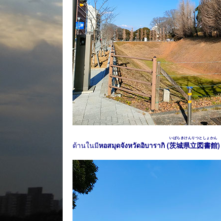
いばらきけんりつとしょかん
ด้านในมี
หอสมุดจังหวัดอิบารากิ (
茨城県立図書館
)