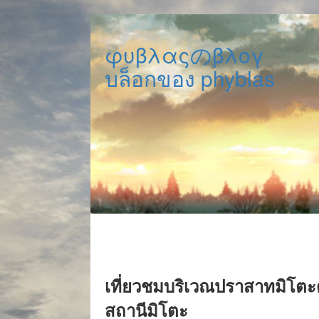
φυβλαςのβλογ
บล็อกของ phyblas
เที่ยวชมบริเวณปราสาทมิโตะด้
สถานีมิโตะ