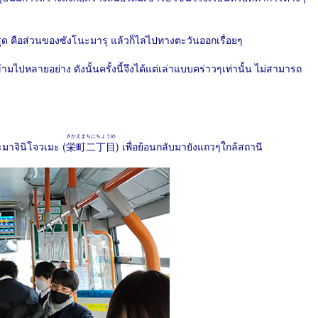
สุด คือส่วนของซังโนะมารุ แล้วก็ไล่ไปทางตะวันออกเรื่อยๆ
้ามไปหลายอย่าง ดังนั้นครั้งนี้จึงได้แต่เล่าแบบคร่าวๆเท่านั้น ไม่สามารถ
さかえまちにちょうめ
ะมาจินิโจวเมะ (
栄町二丁目
) เพื่อย้อนกลับมายังแถวๆใกล้สถานี