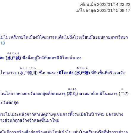
เขียนเมื่อ 2023/01/14 23:22
แก้ไขล่าสุด 2023/01/15 08:17
เมะโมโมะคุริภายในเมืองมิโตะมาจนเดินไปถึงโรงเรียนมัธยมปลายมหาวิทยา
113
みとじょう
ตะ (
水戸城
)
ซึ่งตั้งอยู่ใกล้กับสถานีมิโตะนั่นเอง
みととくがわ
みとはん
โทกุงาวะ (
水戸徳川
) ซึ่งปกครอง
มิโตะฮัง (
水戸藩
)
ที่กินพื้นที่บริเวณจัง
ほんまる
に
 ส่วนไล่จากทางตะวันออกสุดคือฮมมารุ (
本丸
) ตามมาด้วยนิโนะมารุ (
二
の
งตะวันตกสุด
ายไปเยอะแล้วจากสาเหตุต่างๆเช่นการทิ้งระเบิดในปี 1945 ปลายช่วง
บางส่วนก็ถูกสร้างจำลองขึ้นมาใหม่
ันมีการสร้างสิ่งก่อสร้างสมัยใหม่เข้าไป เช่นโรงเรียนหรือที่ทำการต่างๆ