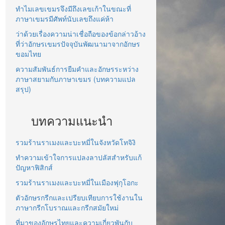
ทำไมเลขเขมรจึงมีถึงเลขเก้าในขณะที่
ภาษาเขมรมีศัพท์นับเลขถึงแค่ห้า
ว่าด้วยเรื่องความน่าเชื่อถือของข้อกล่าวอ้าง
ที่ว่าอักษรเขมรปัจจุบันพัฒนามาจากอักษร
ขอมไทย
ความสัมพันธ์การยืมคำและอักษรระหว่าง
ภาษาสยามกับภาษาเขมร (บทความแปล
สรุป)
บทความแนะนำ
รวมร้านราเมงและบะหมี่ในจังหวัดโทจิงิ
ทำความเข้าใจการแปลงลาปลัสสำหรับแก้
ปัญหาฟิสิกส์
รวมร้านราเมงและบะหมี่ในเมืองฟุกุโอกะ
ตัวอักษรกรีกและเปรียบเทียบการใช้งานใน
ภาษากรีกโบราณและกรีกสมัยใหม่
ที่มาของอักษรไทยและความเกี่ยวพันกับ