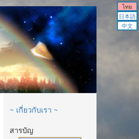
ไทย
日本語
中文
~ เกี่ยวกับเรา ~
สารบัญ