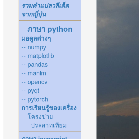
รวมคำแปลวลีเด็ด
จากญี่ปุ่น
ภาษา python
มอดูลต่างๆ
-- numpy
-- matplotlib
-- pandas
-- manim
-- opencv
-- pyqt
-- pytorch
การเรียนรู้ของเครื่อง
-- โครงข่าย
ประสาทเทียม
ภาษา javascript