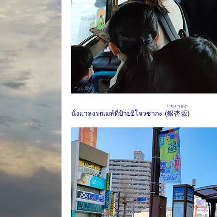
いちょうざか
นั่งมาลงรถเมล์ที่ป้ายอิโจวซากะ (
銀杏坂
)