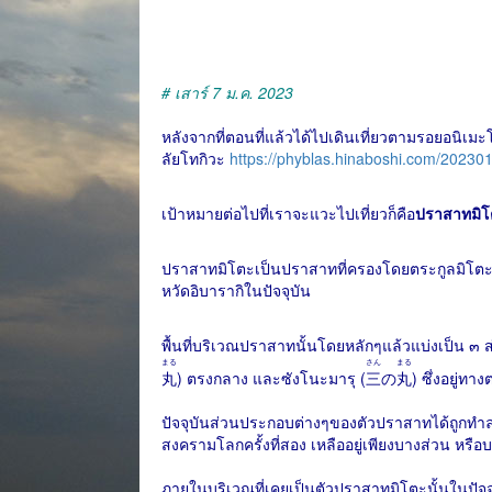
# เสาร์ 7 ม.ค. 2023
หลังจากที่ตอนที่แล้วได้ไปเดินเที่ยวตามรอยอนิ
ลัยโทกิวะ
https://phyblas.hinaboshi.com/20230
เป้าหมายต่อไปที่เราจะแวะไปเที่ยวก็คือ
ปราสาทมิโ
ปราสาทมิโตะเป็นปราสาทที่ครองโดยตระกูลมิโตะ
หวัดอิบารากิในปัจจุบัน
พื้นที่บริเวณปราสาทนั้นโดยหลักๆแล้วแบ่งเป็น ๓
まる
さん
まる
丸
) ตรงกลาง และซังโนะมารุ (
三
の
丸
) ซึ่งอยู่ทา
ปัจจุบันส่วนประกอบต่างๆของตัวปราสาทได้ถูกทำล
สงครามโลกครั้งที่สอง เหลืออยู่เพียงบางส่วน หรือ
ภายในบริเวณที่เคยเป็นตัวปราสาทมิโตะนั้นในปัจจุบ