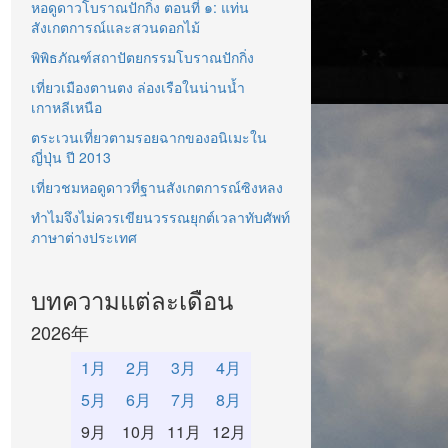
หอดูดาวโบราณปักกิ่ง ตอนที่ ๑: แท่น
สังเกตการณ์และสวนดอกไม้
พิพิธภัณฑ์สถาปัตยกรรมโบราณปักกิ่ง
เที่ยวเมืองตานตง ล่องเรือในน่านน้ำ
เกาหลีเหนือ
ตระเวนเที่ยวตามรอยฉากของอนิเมะใน
ญี่ปุ่น ปี 2013
เที่ยวชมหอดูดาวที่ฐานสังเกตการณ์ซิงหลง
ทำไมจึงไม่ควรเขียนวรรณยุกต์เวลาทับศัพท์
ภาษาต่างประเทศ
บทความแต่ละเดือน
2026年
1月
2月
3月
4月
5月
6月
7月
8月
9月
10月
11月
12月