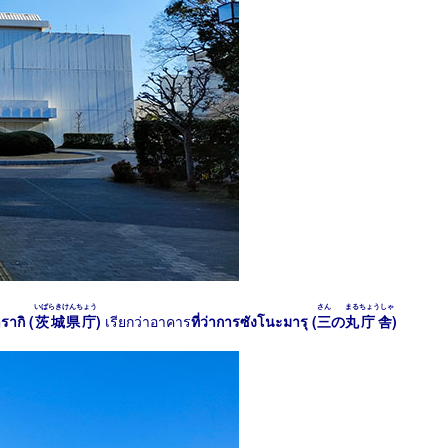
いばらきけんちょう
さん
まる
ちょうしゃ
รากิ (
茨城県庁
)
เรียกว่าอาคาร
ที่ว่าการซังโนะมารุ (
三
の
丸
庁舎
)