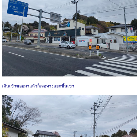
เดินเข้าซอยมาแล้วก็เจอทางแยกขึ้นเขา