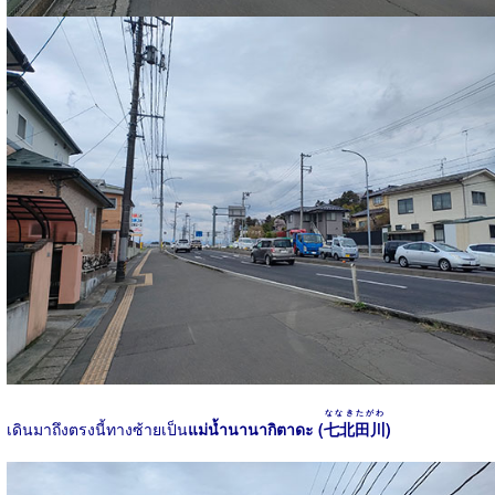
ななきたがわ
เดินมาถึงตรงนี้ทางซ้ายเป็น
แม่น้ำนานากิตาดะ (
七北田川
)