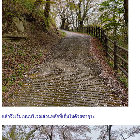
แล้วจึงเริ่มเห็นบริเวณส่วนหลักที่เต็มไปด้วยซากุระ