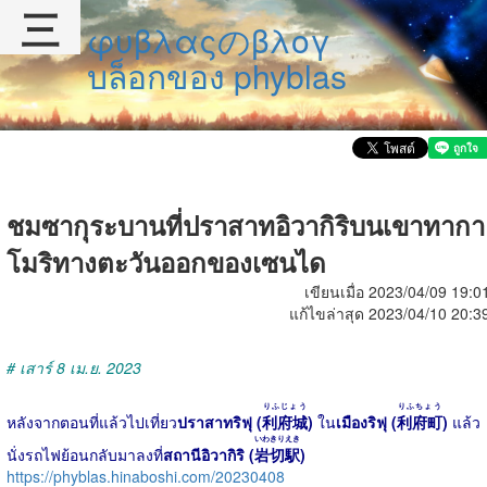
三
φυβλαςのβλογ
บล็อกของ phyblas
ชมซากุระบานที่ปราสาทอิวากิริบนเขาทากา
โมริทางตะวันออกของเซนได
เขียนเมื่อ 2023/04/09 19:0
แก้ไขล่าสุด 2023/04/10 20:3
# เสาร์ 8 เม.ย. 2023
りふじょう
りふちょう
หลังจากตอนที่แล้วไปเที่ยว
ปราสาทริฟุ (
利府城
)
ใน
เมืองริฟุ (
利府町
)
แล้ว
いわきりえき
นั่งรถไฟย้อนกลับมาลงที่
สถานีอิวากิริ (
岩切駅
)
https://phyblas.hinaboshi.com/20230408