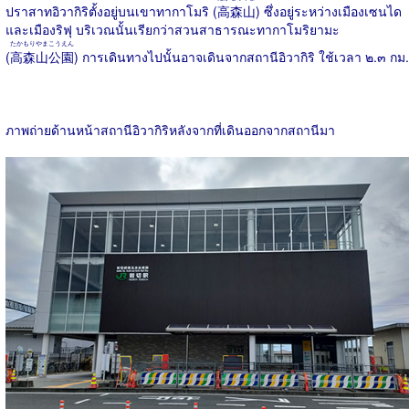
ปราสาทอิวากิริตั้งอยู่บนเขาทากาโมริ (
高森山
) ซึ่งอยู่ระหว่างเมืองเซนได
และเมืองริฟุ บริเวณนั้นเรียกว่าสวนสาธารณะทากาโมริยามะ
たかもりやまこうえん
(
高森山公園
) การเดินทางไปนั้นอาจเดินจากสถานีอิวากิริ ใช้เวลา ๒.๓ กม.
ภาพถ่ายด้านหน้าสถานีอิวากิริหลังจากที่เดินออกจากสถานีมา