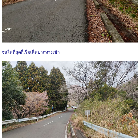
จนในที่สุดก็เริ่มเห็นปากทางเข้า