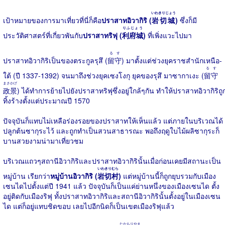
いわきりじょう
เป้าหมายของการมาเที่ยวที่นี่ก็คือ
ปราสาทอิวากิริ (
岩切城
)
ซึ่งก็มี
りふじょう
ประวัติศาสตร์ที่เกี่ยวพันกับ
ปราสาทริฟุ (
利府城
)
ที่เพิ่งแวะไปมา
るす
ปราสาทอิวากิริเป็นของตระกูลรุสึ (
留守
) มาตั้งแต่ช่วงยุคราชสำนักเหนือ-
るす
ใต้ (ปี 1337-1392) จนมาถึงช่วงยุคเซงโงกุ ยุคของรุสึ มาซากาเงะ (
留守
まさかげ
政景
) ได้ทำการย้ายไปยังปราสาทริฟุซึ่งอยู่ใกล้ๆกัน ทำให้ปราสาทอิวากิริถู
ทิ้งร้างตั้งแต่ประมาณปี 1570
ปัจจุบันก็แทบไม่เหลือร่องรอยของปราสาทให้เห็นแล้ว แต่ภายในบริเวณได้
ปลูกต้นซากุระไว้ และถูกทำเป็นสวนสาธารณะ พอถึงฤดูใบไม้ผลิซากุระก็
บานสวยงามน่ามาเที่ยวชม
บริเวณแถวๆสถานีอิวากิริและปราสาทอิวากิรินั้นเมื่อก่อนเคยมีสถานะเป็น
いわきりむら
หมู่บ้าน เรียกว่า
หมู่บ้านอิวากิริ (
岩切村
)
แต่หมู่บ้านนี้ก็ถูกยุบรวมกับเมือง
เซนไดไปตั้งแต่ปี 1941 แล้ว ปัจจุบันก็เป็นแค่ย่านหนึ่งของเมืองเซนได ตั้ง
อยู่ติดกับเมืองริฟุ ทั้งปราสาทอิวากิริและสถานีอิวากิรินั้นตั้งอยู่ในเมืองเซน
ได แต่ก็อยู่แทบชิดขอบ เลยไปอีกนิดก็เป็นเขตเมืองริฟุแล้ว
たかもりやま