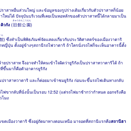
กับปราสาทอื่นส่วนใหญ่ และข้อมูลของรูปร่างเดิมเกี่ยวกับตัวปราสาทก็น้อย
าใหม่ได้ ปัจจุบันบริเวณที่เคยเป็นหอหลักของตัวปราสาทนี้ได้กลายมาเป็น
きゅうかんこうえん
ิวกัง
(
旧館公園
)
かん
館
) ซึ่งทำเป็นพิพิธภัณฑ์จัดแสดงเกี่ยวกับประวัติศาสตร์ของเมืองวาตาริ
่ปุ่น ตั้งอยู่ข้างๆสถานีรถไฟวาตาริ ถ้าใครนั่งรถไฟก็จะเห็นอาคารนี้ตั้ง
้ายปราสาท จึงอาจทำให้คนเข้าใจผิดว่ายูริกังเป็นปราสาทวาตาริได้ ถ้า
่ขึ้นมาก็คือตัวอาคารยูริกัง
เป็นปราสาทวาตาริ และก็ค่อยมาเข้าชมยูริกัง ก่อนจะขึ้นรถไฟเดินทางกลับ
รถไฟขากลับที่นั่งนั้นเป็นรอบ 12:52 (แต่รถไฟมาช้ากว่ากำหนด ออกจริงคือ
่วโมง
เขตเมืองวาตาริ ซึ่งอยู่ถัดมาทางตอนเหนือ มาจอดที่สถานีแรกคือ
สถานีฮา