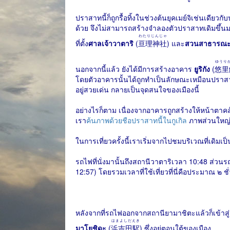
ปราสาทนี้ก็ถูกรื้อทิ้งในช่วงต้นยุคเมย์จิเช่นเดียว
ด้วย จึงไม่สามารถสร้างจำลองตัวปราสาทเดิมขึ้นม
わたりじんじゃ
ที่ตั้ง
ศาลเจ้าวาตาริ
(
亘理神社
) และ
สวนสาธารณะค
ゆうり
นอกจากนี้แล้ว ยังได้มีการสร้างอาคาร
ยูริกัง
(
悠里
โดยตัวอาคารนั้นได้ถูกทำเป็นลักษณะเหมือนปราสาทญี
อยู่สวยเด่น กลายเป็นจุดสนใจของเมืองนี้
อย่างไรก็ตาม เนื่องจากอาคารถูกสร้างให้หน้าตาคล
เรา
ค้นภาพด้วยชือปราสาทนี้ในกูเกิล
ภาพส่วนใหญ่ที
ในการเที่ยวครั้งนี้เราเริ่มจากไปชมบริเวณที่เดิม
รถไฟที่นั่งมานั้นถึงสถานีวาตาริเวลา 10:48 ส่วน
12:57) โดยรวมเวลาที่ใช้เที่ยวที่นี่คือประมาณ ๒ ชั
หลังจากที่รถไฟออกจากสถานียามาชิตะแล้วก็เข้าสู่
はまよしだえき
มาโยชิดะ
(
浜吉田駅
) ซึ่งอยู่ตอนใต้ของเมือง