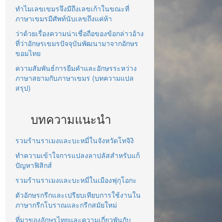
ทำไมเลขเขมรจึงมีถึงเลขเก้าในขณะที่
ภาษาเขมรมีศัพท์นับเลขถึงแค่ห้า
ว่าด้วยเรื่องความน่าเชื่อถือของข้อกล่าวอ้าง
ที่ว่าอักษรเขมรปัจจุบันพัฒนามาจากอักษร
ขอมไทย
ความสัมพันธ์การยืมคำและอักษรระหว่าง
ภาษาสยามกับภาษาเขมร (บทความแปล
สรุป)
บทความแนะนำ
รวมร้านราเมงและบะหมี่ในจังหวัดโทจิงิ
ทำความเข้าใจการแปลงลาปลัสสำหรับแก้
ปัญหาฟิสิกส์
รวมร้านราเมงและบะหมี่ในเมืองฟุกุโอกะ
ตัวอักษรกรีกและเปรียบเทียบการใช้งานใน
ภาษากรีกโบราณและกรีกสมัยใหม่
ที่มาของอักษรไทยและความเกี่ยวพันกับ