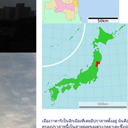
เมืองวาตาริเป็นอีกเมืองที่เคยมีปราสาทตั้งอยู่ นั่นคื
ครองปราสาทนี้เป็นสายย่อยของตระกูลดาเตะซึ่ง