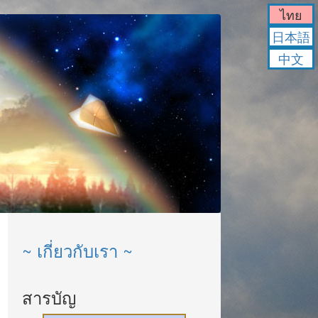
ไทย
日本語
中文
~ เกี่ยวกับเรา ~
สารบัญ