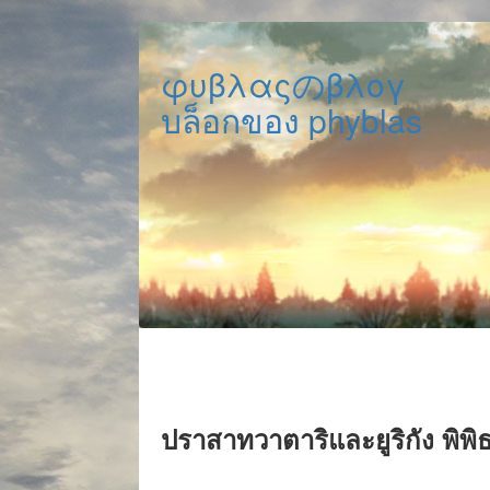
φυβλαςのβλογ
บล็อกของ phyblas
ปราสาทวาตาริและยูริกัง พิพิธ