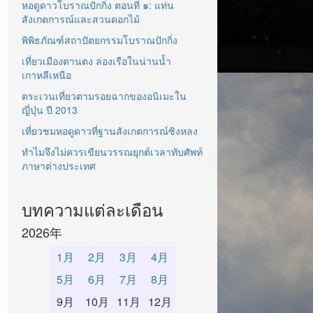
หอดูดาวโบราณปักกิ่ง ตอนที่ ๑: แท่น
สังเกตการณ์และสวนดอกไม้
พิพิธภัณฑ์สถาปัตยกรรมโบราณปักกิ่ง
เที่ยวเมืองตานตง ล่องเรือในน่านน้ำ
เกาหลีเหนือ
ตระเวนเที่ยวตามรอยฉากของอนิเมะใน
ญี่ปุ่น ปี 2013
เที่ยวชมหอดูดาวที่ฐานสังเกตการณ์ซิงหลง
ทำไมจึงไม่ควรเขียนวรรณยุกต์เวลาทับศัพท์
ภาษาต่างประเทศ
บทความแต่ละเดือน
2026年
1月
2月
3月
4月
5月
6月
7月
8月
9月
10月
11月
12月