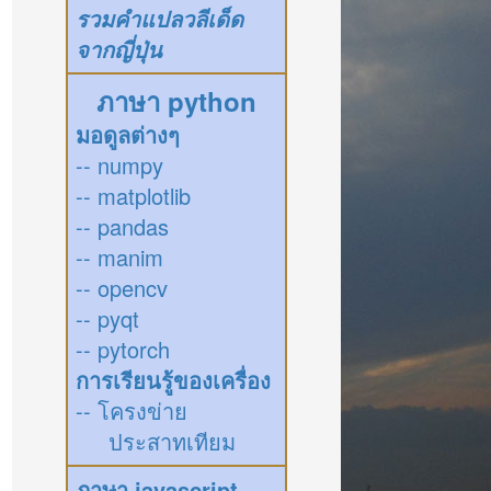
รวมคำแปลวลีเด็ด
จากญี่ปุ่น
ภาษา python
มอดูลต่างๆ
-- numpy
-- matplotlib
-- pandas
-- manim
-- opencv
-- pyqt
-- pytorch
การเรียนรู้ของเครื่อง
-- โครงข่าย
ประสาทเทียม
ภาษา javascript