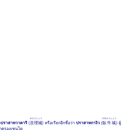
わたりじょう
がぎゅうじょう
อ
ปราสาทวาตาริ
(
亘理城
) หรือเรียกอีกชื่อว่า
ปราสาทกางิว
(
臥牛城
) ผู้
ปกครองเซนได