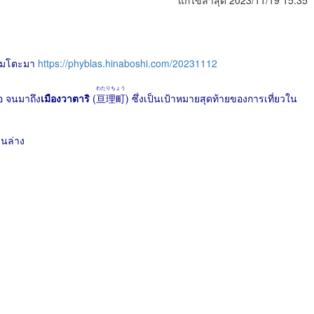
แก้ไขล่าสุด 2023/11/19 15:35
าโมโตะมา
https://phyblas.hinaboshi.com/20231112
わたりちょう
อ จนมาถึง
เมืองวาตาริ
(
亘理町
) ซึ่งเป็นเป้าหมายสุดท้ายของการเที่ยวใน
านล่าง