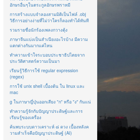
อักษรอื่นๆในตระกูลอักษรพราหมี
การสร้างแบบจำลองสามมิติเป็นไฟล์ .obj
วิธีการอย่างง่ายที่ไม่ว่าใครก็ลองทำได้ทันที
รวมรายชื่อนักร้องเพลงกวางตุ้ง
ภาษาจีนแบ่งเป็นสำเนียงอะไรบ้าง มีความ
แตกต่างกันมากแค่ไหน
ทำความเข้าใจระบอบประชาธิปไตยจาก
ประวัติศาสตร์ความเป็นมา
เรียนรู้วิธีการใช้ regular expression
(regex)
การใช้ unix shell เบื้องต้น ใน linux และ
mac
g ในภาษาญี่ปุ่นออกเสียง "ก" หรือ "ง" กันแน่
ทำความรู้จักกับปัญญาประดิษฐ์และการ
เรียนรู้ของเครื่อง
ค้นพบระบบดาวเคราะห์ ๘ ดวง เบื้องหลังค
วามสำเร็จคือปัญญาประดิษฐ์ (AI)