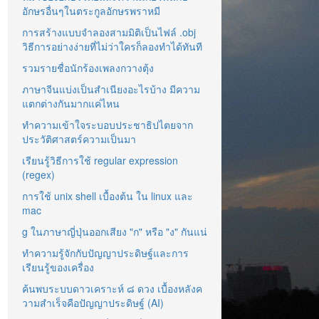
อักษรอื่นๆในตระกูลอักษรพราหมี
การสร้างแบบจำลองสามมิติเป็นไฟล์ .obj
วิธีการอย่างง่ายที่ไม่ว่าใครก็ลองทำได้ทันที
รวมรายชื่อนักร้องเพลงกวางตุ้ง
ภาษาจีนแบ่งเป็นสำเนียงอะไรบ้าง มีความ
แตกต่างกันมากแค่ไหน
ทำความเข้าใจระบอบประชาธิปไตยจาก
ประวัติศาสตร์ความเป็นมา
เรียนรู้วิธีการใช้ regular expression
(regex)
การใช้ unix shell เบื้องต้น ใน linux และ
mac
g ในภาษาญี่ปุ่นออกเสียง "ก" หรือ "ง" กันแน่
ทำความรู้จักกับปัญญาประดิษฐ์และการ
เรียนรู้ของเครื่อง
ค้นพบระบบดาวเคราะห์ ๘ ดวง เบื้องหลังค
วามสำเร็จคือปัญญาประดิษฐ์ (AI)