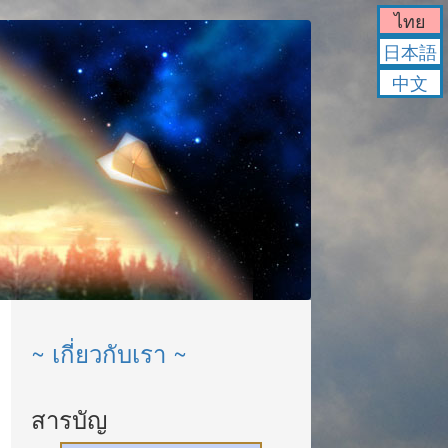
ไทย
日本語
中文
~ เกี่ยวกับเรา ~
สารบัญ