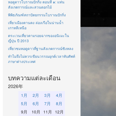
หอดูดาวโบราณปักกิ่ง ตอนที่ ๑: แท่น
สังเกตการณ์และสวนดอกไม้
พิพิธภัณฑ์สถาปัตยกรรมโบราณปักกิ่ง
เที่ยวเมืองตานตง ล่องเรือในน่านน้ำ
เกาหลีเหนือ
ตระเวนเที่ยวตามรอยฉากของอนิเมะใน
ญี่ปุ่น ปี 2013
เที่ยวชมหอดูดาวที่ฐานสังเกตการณ์ซิงหลง
ทำไมจึงไม่ควรเขียนวรรณยุกต์เวลาทับศัพท์
ภาษาต่างประเทศ
บทความแต่ละเดือน
2026年
1月
2月
3月
4月
5月
6月
7月
8月
9月
10月
11月
12月