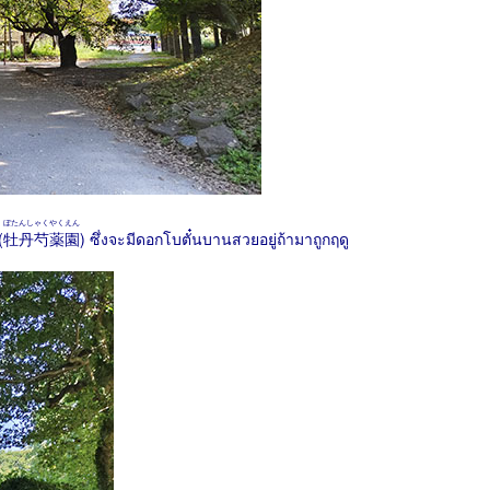
ぼたんしゃくやくえん
(
牡丹芍薬園
) ซึ่งจะมีดอกโบตั๋นบานสวยอยู่ถ้ามาถูกฤดู