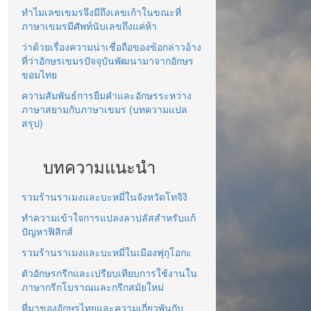
ทำไมเลขเขมรจึงมีถึงเลขเก้าในขณะที่
ภาษาเขมรมีศัพท์นับเลขถึงแค่ห้า
ว่าด้วยเรื่องความน่าเชื่อถือของข้อกล่าวอ้าง
ที่ว่าอักษรเขมรปัจจุบันพัฒนามาจากอักษร
ขอมไทย
ความสัมพันธ์การยืมคำและอักษรระหว่าง
ภาษาสยามกับภาษาเขมร (บทความแปล
สรุป)
บทความแนะนำ
รวมร้านราเมงและบะหมี่ในจังหวัดโทจิงิ
ทำความเข้าใจการแปลงลาปลัสสำหรับแก้
ปัญหาฟิสิกส์
รวมร้านราเมงและบะหมี่ในเมืองฟุกุโอกะ
ตัวอักษรกรีกและเปรียบเทียบการใช้งานใน
ภาษากรีกโบราณและกรีกสมัยใหม่
ที่มาของอักษรไทยและความเกี่ยวพันกับ