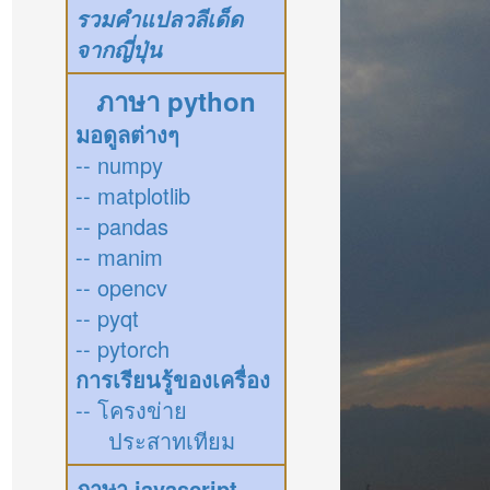
รวมคำแปลวลีเด็ด
จากญี่ปุ่น
ภาษา python
มอดูลต่างๆ
-- numpy
-- matplotlib
-- pandas
-- manim
-- opencv
-- pyqt
-- pytorch
การเรียนรู้ของเครื่อง
-- โครงข่าย
ประสาทเทียม
ภาษา javascript