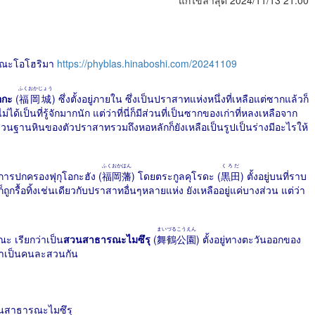
แก้ไขล่าสุด 2024/11/13 21:00
ารณะโอโฮริมา
https://phyblas.hinaboshi.com/20241109
ふくおかじょう
อกะ
(
福岡城
) ซึ่งตั้งอยู่ภายใน ซึ่งเป็นปราสาทแห่งหนึ่งที่เหลือแต่ซากแล้วก็
ด้เป็นที่รู้จักมากนัก แต่ว่าที่นี่ก็มีส่วนที่เป็นซากของเก่าที่หลงเหลือจาก
่วนฐานหินของตัวปราสาทรวมถึงหอหลักก็ยังเหลือเป็นรูปเป็นร่างมีอะไรให้
ふくおかはん
くろだ
การปกครองฟุกุโอกะฮัง (
福岡藩
) โดยตระกูลคุโรดะ (
黒田
) ตั้งอยู่บนที่ราบ
ูกรื้อทิ้งเช่นเดียวกับปราสาทอื่นๆหลายแห่ง ยังเหลืออยู่แค่บางส่วน แต่ว่า
まいづるこうえん
ะ เรียกว่าเป็น
สวนสาธารณะไมซึรุ
(
舞鶴公園
) ตั้งอยู่ทางตะวันออกของ
อว่าเป็นคนละสวนกัน
นสาธารณะไมซึรุ