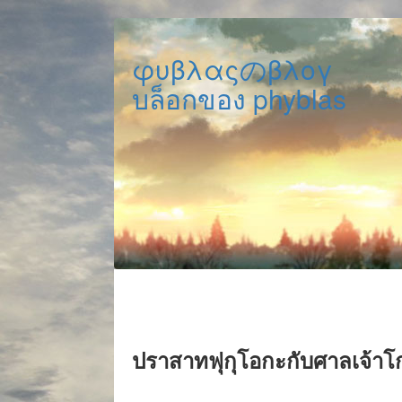
φυβλαςのβλογ
บล็อกของ phyblas
ปราสาทฟุกุโอกะกับศาลเจ้า