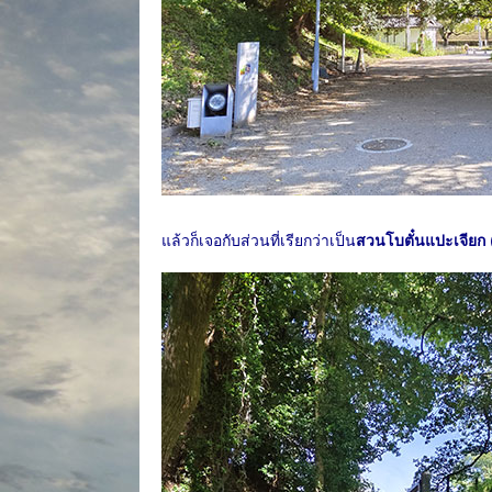
แล้วก็เจอกับส่วนที่เรียกว่าเป็น
สวนโบตั๋นแปะเจียก