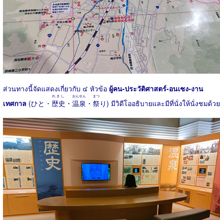
ส่วนทางนี้จัดแสดงเกี่ยวกับ ๔ หัวข้อ
ผู้คน-ประวัติศาสตร์-อนเซง-งาน
れきし
おんせん
まつ
เทศกาล
(ひと・
歴史
・
温泉
・
祭
り) มีวิดีโออธิบายและมีที่นั่งให้นั่งชมด้วย