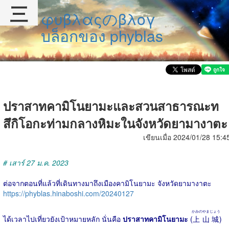
三
φυβλαςのβλογ
บล็อกของ phyblas
ปราสาทคามิโนยามะและสวนสาธารณะท
สึกิโอกะท่ามกลางหิมะในจังหวัดยามางาตะ
เขียนเมื่อ 2024/01/28 15:4
# เสาร์ 27 ม.ค. 2023
ต่อจากตอนที่แล้วที่เดินทางมาถึงเมืองคามิโนยามะ จังหวัดยามางาตะ
https://phyblas.hinaboshi.com/20240127
かみのやまじょう
ได้เวลาไปเที่ยวยังเป้าหมายหลัก นั่นคือ
ปราสาทคามิโนยามะ
(
上山城
)