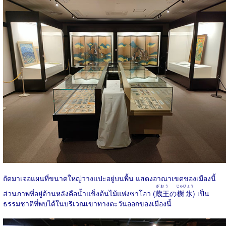
ถัดมาเจอแผนที่ขนาดใหญ่วางแปะอยู่บนพื้น แสดงอาณาเขตของเมืองนี้
ざおう
じゅひょう
ส่วนภาพที่อยู่ด้านหลังคือน้ำแข็งต้นไม้แห่งซาโอว (
蔵王
の
樹氷
) เป็น
ธรรมชาติที่พบได้ในบริเวณเขาทางตะวันออกของเมืองนี้