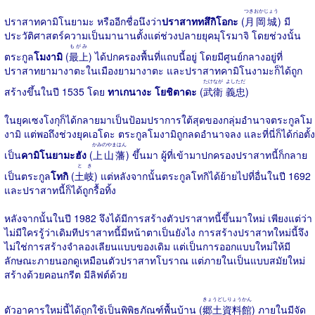
つきおかじょう
ปราสาทคามิโนยามะ หรืออีกชื่อนึงว่า
ปราสาททสึกิโอกะ
(
月岡城
) มี
ประวัติศาสตร์ความเป็นมานานตั้งแต่ช่วงปลายยุคมุโรมาจิ โดยช่วงนั้น
もがみ
ตระกูล
โมงามิ
(
最上
) ได้ปกครองพื้นที่แถบนี้อยู่ โดยมีศูนย์กลางอยู่ที่
ปราสาทยามางาตะในเมืองยามางาตะ และปราสาทคามิโนงามะก็ได้ถูก
たけなが
よしただ
สร้างขึ้นในปี 1535 โดย
ทาเกนางะ โยชิตาดะ
(
武衛
義忠
)
ในยุคเซงโงกุก็ได้กลายมาเป็นป้อมปราการใต้สุดของกลุ่มอำนาจตระกูลโม
งามิ แต่พอถึงช่วงยุคเอโดะ ตระกูลโมงามิถูกลดอำนาจลง และที่นี่ก็ได้ก่อตั้ง
かみのやまはん
เป็น
คามิโนยามะฮัง
(
上山藩
) ขึ้นมา ผู้ที่เข้ามาปกครองปราสาทนี้ก็กลาย
とき
เป็นตระกูล
โทกิ
(
土岐
) แต่หลังจากนั้นตระกูลโทกิได้ย้ายไปที่อื่นในปี 1692
และปราสาทนี้ก็ได้ถูกรื้อทิ้ง
หลังจากนั้นในปี 1982 จึงได้มีการสร้างตัวปราสาทนี้ขึ้นมาใหม่ เพียงแต่ว่า
ไม่มีใครรู้ว่าเดิมทีปราสาทนี้มีหน้าตาเป็นยังไง การสร้างปราสาทใหม่นี้จึง
ไม่ใช่การสร้างจำลองเลียนแบบของเดิม แต่เป็นการออกแบบใหม่ให้มี
ลักษณะภายนอกดูเหมือนตัวปราสาทโบราณ แต่ภายในเป็นแบบสมัยใหม่
สร้างด้วยคอนกรีต มีลิฟต์ด้วย
きょうどしりょうかん
ตัวอาคารใหม่นี้ได้ถูกใช้เป็นพิพิธภัณฑ์พื้นบ้าน (
郷土資料館
) ภายในมีจัด