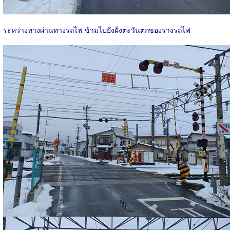
ระหว่างทางผ่านทางรถไฟ ข้ามไปยังฝั่งตะวันตกของรางรถไฟ