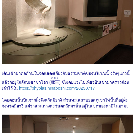
เดินเข้ามาต่อด้านในจัดแสดงเกี่ยวกับธรรมชาติของบริเวณนี้ จริงๆแถวนี้
ざおう
แล้วก็อยู่ใกล้กับเขาซาโอว (
蔵王
) ซึ่งเคยแวะไปเที่ยวปีนเขามาคราวก่อน
เล่าไว้ใน
https://phyblas.hinaboshi.com/20230717
โดยตอนนั้นปีนจากฝั่งจังหวัดมิยางิ ส่วนทะเลสาบยอดภูเขาไฟนั้นก็อยู่ฝั่ง
จังหวัดมิยางิ แต่ว่าส่วนทางตะวันตกถัดมานั้นอยู่ในเขตของคามิโนยามะ