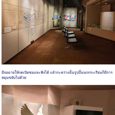
มีจอฉายให้กดเปิดชมและฟังได้ แล้วระหว่างนั้นรูปปั้นนกกระเรียนก็มีการ
หมุนขยับไปด้วย