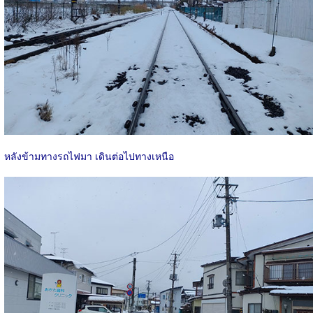
หลังข้ามทางรถไฟมา เดินต่อไปทางเหนือ