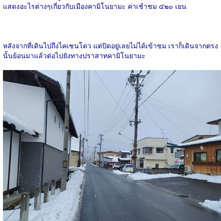
แสดงอะไรต่างๆเกี่ยวกับเมืองคามิโนยามะ ค่าเช้าชม ๔๒๐ เยน
หลังจากที่เดินไปถึงไคเซนโดว แต่ปิดอยู่เลยไม่ได้เข้าชม เราก็เดินจากตรง
นั้นย้อนมาแล้วต่อไปยังทางปราสาทคามิโนยามะ