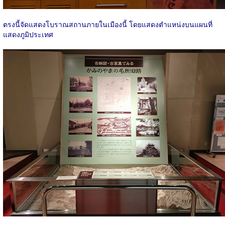
ตรงนี้จัดแสดงโบราณสถานภายในเมืองนี้ โดยแสดงตำแหน่งบนแผนที่
แสดงภูมิประเทศ