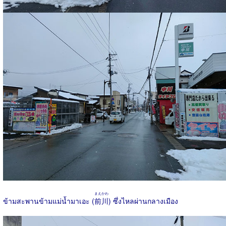
まえかわ
ข้ามสะพานข้ามแม่น้ำมาเอะ (
前川
) ซึ่งไหลผ่านกลางเมือง