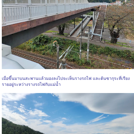
เมื่อขึ้นมาบนสะพานแล้วมองลงไปจะเห็นรางรถไฟ และต้นซากุระที่เรียง
รายอยู่ระหว่างรางรถไฟกับแม่น้ำ