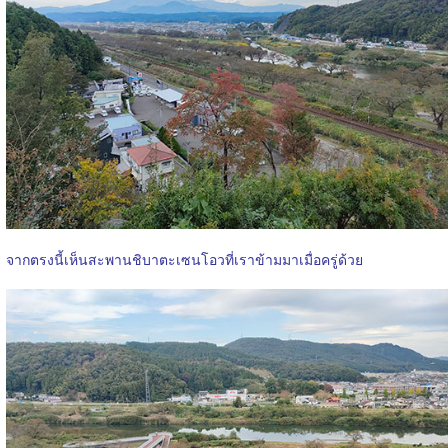
จากตรงนี้เห็นสะพานชิบาตะเซนโอวที่เราข้ามมาเมื่อครู่ด้วย