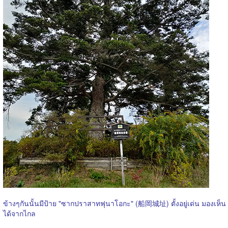
ข้างๆกันนั้นมีป้าย "ซากปราสาทฟุนาโอกะ" (船岡城址) ตั้งอยู่เด่น มองเห็น
ได้จากไกล