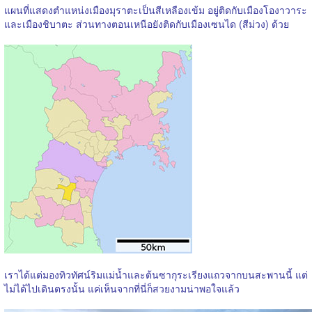
แผนที่แสดงตำแหน่งเมืองมุราตะเป็นสีเหลืองเข้ม อยู่ติดกับเมืองโองาวาระ
และเมืองชิบาตะ ส่วนทางตอนเหนือยังติดกับเมืองเซนได (สีม่วง) ด้วย
เราได้แต่มองทิวทัศน์ริมแม่น้ำและต้นซากุระเรียงแถวจากบนสะพานนี้ แต่
ไม่ได้ไปเดินตรงนั้น แค่เห็นจากที่นี่ก็สวยงามน่าพอใจแล้ว