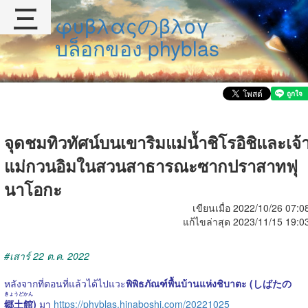
三
φυβλαςのβλογ
บล็อกของ phyblas
จุดชมทิวทัศน์บนเขาริมแม่น้ำชิโรอิชิและเจ้
แม่กวนอิมในสวนสาธารณะซากปราสาทฟุ
นาโอกะ
เขียนเมื่อ 2022/10/26 07:0
แก้ไขล่าสุด 2023/11/15 19:0
#เสาร์ 22 ต.ค. 2022
หลังจากที่ตอนที่แล้วได้ไปแวะ
พิพิธภัณฑ์พื้นบ้านแห่งชิบาตะ (しばたの
きょうどかん
郷土館
)
มา
https://phyblas.hinaboshi.com/20221025