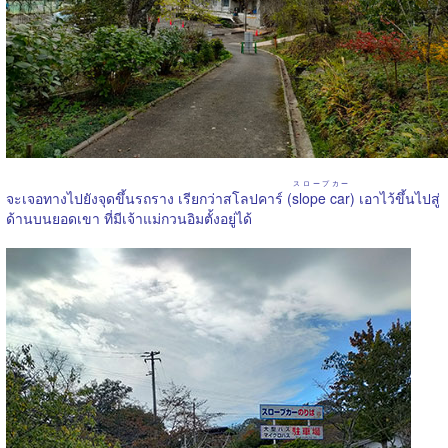
スロープカー
จะเจอทางไปยังจุดขึ้นรถราง เรียกว่าสโลปคาร์ (
slope car
) เอาไว้ขึ้นไปสู่
ด้านบนยอดเขา ที่มีเจ้าแม่กวนอิมตั้งอยู่ได้