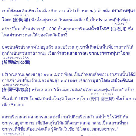
เราก็ยังคงเดินเที่ยวในเมืองชิบาตะต่อไป เป้าหมายสุดท้ายคือ
ปราสาทฟุนา
ふなおかじょう
โอกะ (
船岡城
)
ซึ่งตั้งอยู่ทางตะวันตกของเมืองนี้ เป็นปราสาทญี่ปุ่นที่ถูก
しろいしがわ
สร้างขึ้นมาตั้งแต่ราวๆปี 1200 ตั้งอยู่บนเขาริม
แม่น้ำชิโรอิชิ (
白石川
)
ซึ่ง
ไหลผ่านทางตอนใต้ของจังหวัดมิยางิ
ปัจจุบันตัวปราสาทไม่อยู่แล้ว และบริเวณภูเขาที่เดิมเป็นพื้นที่ปราสาทก็ได้
ถูกทำเป็นสวนสาธารณะ เรียกว่า
สวนสาธารณะซากปราสาทฟุนาโอกะ
ふなおかじょうしこうえん
(
船岡城址公園
)
บริเวณส่วนยอดเขาสูง ๑๓๐ เมตร ที่เคยเป็นตัวหอหลักของปราสาทนั้นได้มี
การสร้างรูปปั้นเจ้าแม่กวนอิมสูง ๒๔ เมตร เรียกว่า
ฟุนาโอกะเฮย์วะคันนง
ふなおかへいわかんのん
(
船岡平和観音
)
หรือแปลว่า "เจ้าแม่กวนอิมสันติภาพแห่งฟุนาโอกะ" สร้าง
のぐち
とくさぶろう
ขึ้นเมื่อปี 1975 โดยศิลปินชื่อโนงุจิ โทกุซาบุโรว (
野口
徳三郎
) ซึ่งเป็นชา
เมืองชิบาตะ
แถวบริเวณสวนสาธารณะแห่งนี้รวมไปถึงบริเวณริมแม่น้ำชิโรอิชิมีต้น
ซากุระอยู่มากมาย เมื่อถึงฤดูใบไม้ผลิก็จะบานสวย กลายเป็นสถานที่ชม
ซากุระที่มีชื่อเสียงแห่งหนึ่ง รู้จักกันในชื่อ "ฮิโตเมะเซมบงซากุระ"
ひとめせんぼんさくら