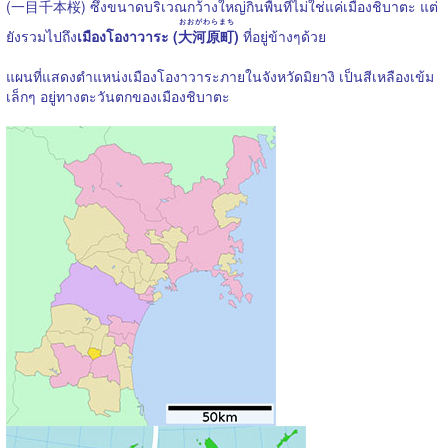
(
一目千本桜
) ซึ่งขนาดบริเวณกว้างใหญ่กินพื้นที่ไม่ใช่แค่เมืองชิบาตะ แต่
おおがわらまち
ยังรวมไปถึง
เมืองโองาวาระ (
大河原町
)
ที่อยู่ข้างๆด้วย
แผนที่แสดงตำแหน่งเมืองโองาวาระภายในจังหวัดมิยางิ เป็นสีเหลืองเข้ม
เล็กๆ อยู่ทางตะวันตกของเมืองชิบาตะ