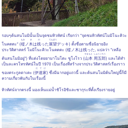
รอบๆต้นสนโมมินั้นเป็นจุดชมทิวทัศน์ เรียกว่า "จุดชมทิวทัศน์โมมิโนะคิวะ
もみ
き
の
てんぼう
โนคตตะ" (
樅
ノ
木
は
残
った
展望
デッキ) ตั้งชื่อตามชื่อนิยายอิง
ประวัติศาสตร์ โมมิโนะคิวะโนคตตะ (樅ノ木は残った, แปลว่า "เหลือ
やまもと
しゅうごろう
ต้นสนโมมิอยู่") ที่แต่งโดยยามาโมโตะ ชูโงโรว (
山本
周五郎
) และได้ทำ
เป็นละครโทรทัศน์ในปี 1970 เป็นเรื่องที่สร้างจากประวัติศาสตร์เรื่องราว
だてけ
ของตระกูลดาเตะ (
伊達家
) ซึ่งมีฉากอยู่แถวนี้ และต้นสนโมมิต้นใหญ่นี้ก็มี
ความเกี่ยวพันกับในเรื่องนี้
ทิวทัศน์จากตรงนี้ มองเห็นแม่น้ำชิโรอิชิและซากุระที่ตั้งเรียงรายอยู่