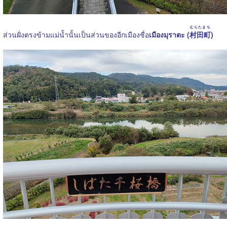
むらたまち
ส่วนฝั่งตรงข้ามแม่น้ำนั้นเป็นส่วนของอีกเมืองชื่อ
เมืองมุราตะ (
村田町
)