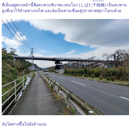
せんおうばし
ที่เห็นอยู่ตรงหน้านี้คือสะพานชิบาตะเซนโอว (しばた
千桜橋
) เป็นสะพาน
สูงที่เอาไว้ข้ามทางรถไฟ และยังเป็นทางเชื่อมสู่ปราสาทฟุนาโอกะด้วย
บันไดทางขึ้นไปยังด้านบน