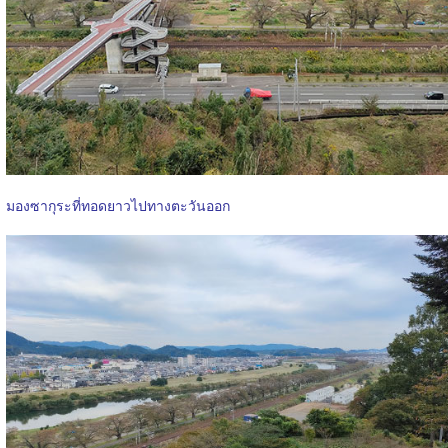
มองซากุระที่ทอดยาวไปทางตะวันออก