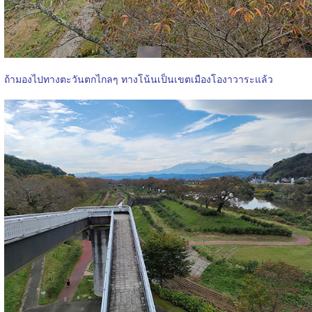
ถ้ามองไปทางตะวันตกไกลๆ ทางโน้นเป็นเขตเมืองโองาวาระแล้ว