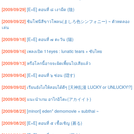
[2009/09/29]
[E×E] ตอนที่ ๘ เงามืด (陰)
[2009/09/22]
ซิมโฟนีสีขาวโพลน(ましろ色シンフォニー) ~ ตัวทดลอง
เล่น
[2009/09/18]
[E×E] ตอนที่ ๗ ตะวัน (陽)
[2009/09/16]
เพลงเปิด 11eyes : lunatic tears + ซับไทย
[2009/09/13]
หรือโลกนี้อาจจะผิดเพี้ยนไปเสียแล้ว
[2009/09/04]
[E×E] ตอนที่ ๖ ซ่อน (隠す)
[2009/09/02]
เรียนยังไงให้สอบได้ดีๆ [天神乱漫 LUCKY or UNLUCKY!?]
[2009/08/30]
แนะนำเกม อาไกอิโตะ(アカイイト)
[2009/08/23]
[minori] eden* demomovie + subthai ~
[2009/08/20]
[E×E] ตอนที่ ๕ เชื้อเชิญ (募る)