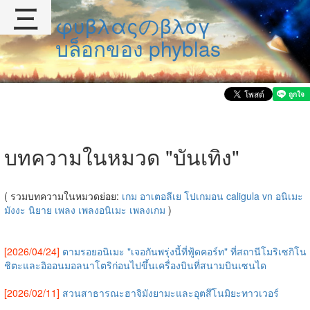
三
φυβλαςのβλογ
บล็อกของ phyblas
บทความในหมวด "บันเทิง"
( รวมบทความในหมวดย่อย:
เกม
อาเตอลีเย
โปเกมอน
caligula
vn
อนิเมะ
มังงะ
นิยาย
เพลง
เพลงอนิเมะ
เพลงเกม
)
[2026/04/24]
ตามรอยอนิเมะ "เจอกันพรุ่งนี้ที่ฟู้ดคอร์ท" ที่สถานีโมริเซกิโน
ชิตะและอิออนมอลนาโตริก่อนไปขึ้นเครื่องบินที่สนามบินเซนได
[2026/02/11]
สวนสาธารณะฮาจิมังยามะและอุตสึโนมิยะทาวเวอร์