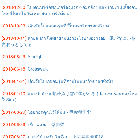
[2018/12/30]
ไปเดินหาซื้อฟิกเกอร์ตัวแรก ซ่อมกล้อง และร่วมงานเลี้ยงคน
ไทยที่ไทเปในวันเหมายัน + คริสต์มาส
[2018/10/23]
เดินจับโปเกมอนรุ่นที่สี่ในมหาวิทยาลัยเฉิงกง
[2018/10/11]
สายลมกำลังพยายามบอกอะไรบางอย่างอยู่ - 風がなにかを
言おうとしてる
[2018/08/29]
Starlight
[2018/06/18]
Crosswalk
[2018/01/21]
เดินจับโปเกมอนรุ่นที่สามในมหาวิทยาลัยชิงหัว
[2018/01/10]
แนะนำมังงะ 熱帯魚は雪に焦がれる (ปลาเขตร้อนหลงใหล
ในหิมะ)
[2017/08/29]
โอบกอดคุณไว้ให้มั่น - 甲你攬牢牢
[2017/08/28]
เสียงฝนตก - 落雨聲
[2017/08/27]
มาจู่เป๋ย์ก่างรักฉันที่สุด - 北港媽祖最疼我