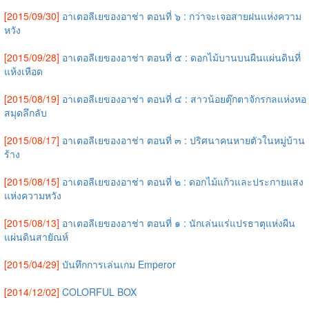
[2015/09/30]
อาเตอลีเยของอาช่า ตอนที่ ๖ : กว่าจะเจอสายฝนแห่งความ
หวัง
[2015/09/28]
อาเตอลีเยของอาช่า ตอนที่ ๕ : ดอกไม้บานบนผืนแผ่นดินที่
แห้งเหือด
[2015/08/19]
อาเตอลีเยของอาช่า ตอนที่ ๔ : สาวน้อยตุ๊กตาจักรกลแห่งหอ
สมุดลึกลับ
[2015/08/17]
อาเตอลีเยของอาช่า ตอนที่ ๓ : ปริศนาคนหายตัวในหมู่บ้าน
ร้าง
[2015/08/15]
อาเตอลีเยของอาช่า ตอนที่ ๒ : ดอกไม้แก้วและประกายแสง
แห่งความหวัง
[2015/08/13]
อาเตอลีเยของอาช่า ตอนที่ ๑ : นักเล่นแร่แปรธาตุแห่งผืน
แผ่นดินสายัณห์
[2015/04/29]
บันทึกการเล่นเกม Emperor
[2014/12/02]
COLORFUL BOX