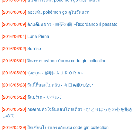
[2016/08/06]
ลองเล่น pokémon go ดูในวันแรก
[2016/06/09]
ดักแด้ฝันขาว - 白夢の繭 ~Ricordando il passato
[2016/06/04]
Luna Piena
[2016/06/02]
Sorriso
[2016/06/01]
ฝึกภาษา python กับเกม code girl collection
[2016/05/29]
รุ่งอรุณ - 黎明~ＡＵＲＯＲＡ~
[2016/05/28]
วันนี้ก็นอนไม่หลับ - 今日も眠れない
[2016/05/22]
ลีแบร์เต - リベルテ
[2016/05/20]
กอดเก็บหัวใจอันแสนโดดเดี่ยว - ひとりぼっちの心を抱き
しめて
[2016/04/29]
ฝึกเขียนโปรแกรมกับเกม code girl collection