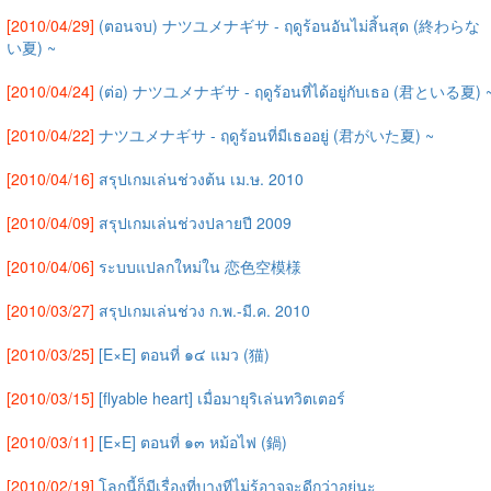
[2010/04/29]
(ตอนจบ) ナツユメナギサ - ฤดูร้อนอันไม่สิ้นสุด (終わらな
い夏) ~
[2010/04/24]
(ต่อ) ナツユメナギサ - ฤดูร้อนที่ได้อยู่กับเธอ (君といる夏) 
[2010/04/22]
ナツユメナギサ - ฤดูร้อนที่มีเธออยู่ (君がいた夏) ~
[2010/04/16]
สรุปเกมเล่นช่วงต้น เม.ษ. 2010
[2010/04/09]
สรุปเกมเล่นช่วงปลายปี 2009
[2010/04/06]
ระบบแปลกใหม่ใน 恋色空模様
[2010/03/27]
สรุปเกมเล่นช่วง ก.พ.-มี.ค. 2010
[2010/03/25]
[E×E] ตอนที่ ๑๔ แมว (猫)
[2010/03/15]
[flyable heart] เมื่อมายุริเล่นทวิตเตอร์
[2010/03/11]
[E×E] ตอนที่ ๑๓ หม้อไฟ (鍋)
[2010/02/19]
โลกนี้ก็มีเรื่องที่บางทีไม่รู้อาจจะดีกว่าอยู่นะ