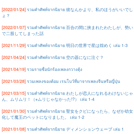
[2022/01/24]
รวมคำศัพท์จากนิยาย 彼なんかより、私のほうがいいでし
ょ？
[2022/01/07]
รวมคำศัพท์จากนิยาย 百合の間に挟まれたわたしが、勢い
で二股してしまった話
[2021/11/29]
รวมคำศัพท์จากนิยาย 明日の世界で星は煌めく เล่ม 1-3
[2021/04/24]
รวมคำศัพท์จากนิยาย 空の器になに注ぐ？
[2021/04/19]
รวมรายชื่อนักร้องเพลงกวางตุ้ง
[2021/03/28]
รวมเพลงของต้อม เรนโบว์ที่มาจากเพลงจีนหรือญี่ปุ่น
[2021/03/15]
รวมคำศัพท์จากนิยาย わたしが恋人になれるわけないじゃ
ん、ムリムリ！（※ムリじゃなかった!?） เล่ม 1-4
[2021/01/30]
รวมคำศัพท์จากนิยาย 聖女をクビになったら、なぜか幼女
化して魔王のペットになりました。 เล่ม 1-2
[2021/01/08]
รวมคำศัพท์จากนิยาย ディメンションウェーブ เล่ม 1