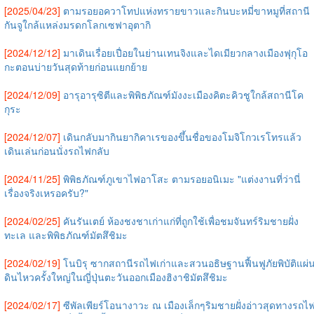
[2025/04/23]
ตามรอยอควาโทปแห่งทรายขาวและกินบะหมี่ขาหมูที่สถานี
กันจูใกล้แหล่งมรดกโลกเซฟาอุตากิ
[2024/12/12]
มาเดินเรื่อยเปื่อยในย่านเทนจิงและไดเมียวกลางเมืองฟุกุโอ
กะตอนบ่ายวันสุดท้ายก่อนแยกย้าย
[2024/12/09]
อารุอารุซิตีและพิพิธภัณฑ์มังงะเมืองคิตะคิวชูใกล้สถานีโค
กุระ
[2024/12/07]
เดินกลับมากินยากิคาเรของขึ้นชื่อของโมจิโกวเรโทรแล้ว
เดินเล่นก่อนนั่งรถไฟกลับ
[2024/11/25]
พิพิธภัณฑ์ภูเขาไฟอาโสะ ตามรอยอนิเมะ "แต่งงานที่ว่านี่
เรื่องจริงเหรอครับ?"
[2024/02/25]
คันรันเตย์ ห้องชงชาเก่าแก่ที่ถูกใช้เพื่อชมจันทร์ริมชายฝั่ง
ทะเล และพิพิธภัณฑ์มัตสึชิมะ
[2024/02/19]
โนบิรุ ซากสถานีรถไฟเก่าและสวนอธิษฐานฟื้นฟูภัยพิบัติแผ่
ดินไหวครั้งใหญ่ในญี่ปุ่นตะวันออกเมืองฮิงาชิมัตสึชิมะ
[2024/02/17]
ซีพัลเพียร์โอนางาวะ ณ เมืองเล็กๆริมชายฝั่งอ่าวสุดทางรถไ