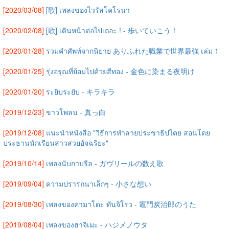
[2020/03/08]
[歌] เพลงของไวรัสโคโรนา
[2020/02/08]
[歌] เดินหน้าต่อไปเถอะ ! - 歩いていこう！
[2020/01/28]
รวมคำศัพท์จากนิยาย ありふれた職業で世界最強 เล่ม 1
[2020/01/25]
รุ่งอรุณที่ย้อมไปด้วยสีทอง - 金色に染まる夜明け
[2020/01/20]
ระยิบระยับ - キラキラ
[2019/12/23]
ขาวโพลน - 真っ白
[2019/12/08]
แนะนำหนังสือ "วิธีการทำลายประชาธิปไตย สอนโดย
ประธานนักเรียนสาวสวยอัจฉริยะ"
[2019/10/14]
เพลงนับกาบรีล - ガヴリールの数え歌
[2019/09/04]
ความปรารถนาเล็กๆ - 小さな想い
[2019/08/30]
เพลงของคามาโดะ ทันจิโรว - 竈門炭治郎のうた
[2019/08/04]
เพลงของฮาจิเมะ - ハジメノウタ