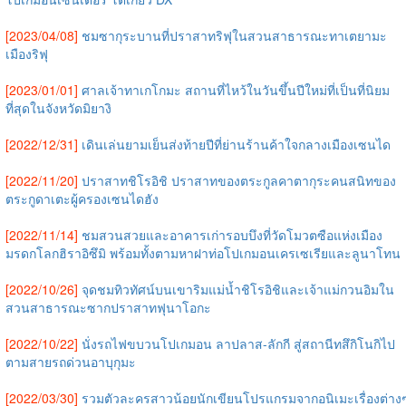
[2023/04/08]
ชมซากุระบานที่ปราสาทริฟุในสวนสาธารณะทาเตยามะ
เมืองริฟุ
[2023/01/01]
ศาลเจ้าทาเกโกมะ สถานที่ไหว้ในวันขึ้นปีใหม่ที่เป็นที่นิยม
ที่สุดในจังหวัดมิยางิ
[2022/12/31]
เดินเล่นยามเย็นส่งท้ายปีที่ย่านร้านค้าใจกลางเมืองเซนได
[2022/11/20]
ปราสาทชิโรอิชิ ปราสาทของตระกูลคาตากุระคนสนิทของ
ตระกูดาเตะผู้ครองเซนไดฮัง
[2022/11/14]
ชมสวนสวยและอาคารเก่ารอบบึงที่วัดโมวตซือแห่งเมือง
มรดกโลกฮิราอิซึมิ พร้อมทั้งตามหาฝาท่อโปเกมอนเครเซเรียและลูนาโทน
[2022/10/26]
จุดชมทิวทัศน์บนเขาริมแม่น้ำชิโรอิชิและเจ้าแม่กวนอิมใน
สวนสาธารณะซากปราสาทฟุนาโอกะ
[2022/10/22]
นั่งรถไฟขบวนโปเกมอน ลาปลาส-ลักกี สู่สถานีทสึกิโนกิไป
ตามสายรถด่วนอาบุกุมะ
[2022/03/30]
รวมตัวละครสาวน้อยนักเขียนโปรแกรมจากอนิเมะเรื่องต่าง