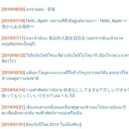
[2019/08/02]
นกจาบฝน - 雲雀
[2019/07/19]
Hello, Again ~สถานที่ซึ่งมีอยู่แต่นานมา~ - Hello, Again 〜
昔からある場所〜
[2019/07/11]
แนะนำมังงะ 私以外人類全員百合 (นอกจากฉันแล้วมวล
มนุษย์ทุกคนเป็นยุริ)
[2019/06/12]
ไปกินจินไดจิโซบะที่ย่านจินไดจิโมโตมาจิ เมืองโจวฟุ แวะห
คิตาโรว
[2019/05/30]
แฟ้มอาโอบุตะและบะหมี่กึ่งสำเร็จรูปจากลอว์สัน ดอกอาจิไซ
ข้างหอดูดาวแห่งชาติ
[2019/04/14]
รวมคำศัพท์จากนิยาย 終末なにしてますか? 忙しいですか
救ってもらっていいですか? เล่ม 1-5, EX
[2019/03/21]
เดินเล่นทางเหนือของเมืองฟุจูยามเช้าและไปสนามบินนาริ
ตะเพื่อเดินทางกลับ ชมทิวทัศน์จากบนเครื่องบิน
[2019/01/01]
ต้อนรับปีใหม่ 2019 ในเมืองซินจู๋