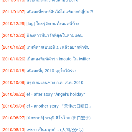
[2011/01/07]
อนิเมะที่พากย์จีนได้ไม่แพ้พากย์ญี่ปุ่น?!
[2010/12/26]
[tag] ใครรู้จักเกมทั้งหมดนี่บ้าง
[2010/12/20]
น้องสาวที่น่ารักที่สุดในสามแดน
[2010/10/28]
เกมที่หากเป็นอนิเมะแล้วอยากทำซับ
[2010/10/26]
เมื่อลองพิมพ์คำว่า imouto ใน twitter
[2010/10/18]
อนิเมะที่ดู 2010 ฤดูใบไม้ร่วง
[2010/10/09]
สรุปเกมเล่นช่วง ก.ค.-ส.ค. 2010
[2010/09/22]
ef - after story "Angel's holiday"
[2010/09/04]
ef - another story 「天使の日曜日」
[2010/08/27]
[นักพากย์] ทางุจิ ฮิโรโกะ (田口宏子)
[2010/08/13]
เพราะเป็นมนุษย์... (人間だから)