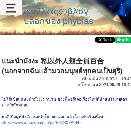
三
φυβλαςのβλογ
บล็อกของ phyblas
แนะนำมังงะ 私以外人類全員百合
(นอกจากฉันแล้วมวลมนุษย์ทุกคนเป็นยุริ)
เขียนเมื่อ 2019/07/11 19:4
แก้ไขล่าสุด 2021/09/28 16:4
ไม่ได้เขียนแนะนำมังงะมานาน ช่วงนี้พอดีเจอเรื่องใหม่ที่น่าสนใจเลยเอา
มาเล่าสักหน่อย
พอดีเปิดดูหนังสือแนะนำใน amazon แล้วก็เจอกับเรื่องนี้เข้า
https://www.amazon.co.jp/dp/B07SX7KFHT