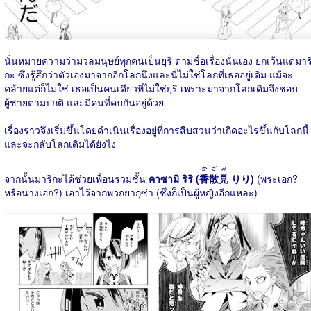
นั่นหมายความว่ามวลมนุษย์ทุกคนเป็นยุริ ตามชื่อเรื่องนั่นเอง ยกเว้นแต่มาร
กะ ซึ่งรู้สึกว่าตัวเองมาจากอีกโลกนึงและนี่ไม่ใช่โลกที่เธออยู่เดิม แม้จะ
คล้ายแต่ก็ไม่ใช่ เธอเป็นคนเดียวที่ไม่ใช่ยุริ เพราะมาจากโลกเดิมจึงชอบ
ผู้ชายตามปกติ และมีคนที่คบกันอยู่ด้วย
เรื่องราวจึงเริ่มขึ้นโดยดำเนินเรื่องอยู่ที่การสืบสวนว่าเกิดอะไรขึ้นกับโลกนี้
และจะกลับโลกเดิมได้ยังไง
かざみ
จากนั้นมาริกะได้ช่วยเพื่อนร่วมชั้น
คาซามิ ริริ (
香散見
りり)
(พระเอก?
หรือนางเอก?) เอาไว้จากพวกยากุซ่า (ซึ่งก็เป็นผู้หญิงอีกแหละ)