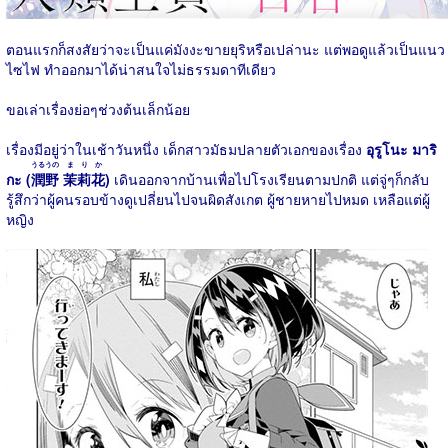
ตอนแรกก็สงสัยว่าจะเป็นแค่มังงะขายยุริหรือเปล่านะ แต่พอดูแล้วเป็นแนว
ไซไฟ ทำออกมาได้น่าสนใจไม่ธรรมดาทีเดียว
ขอเล่าเรื่องย่อๆช่วงต้นเล็กน้อย
เรื่องมีอยู่ว่าในเช้าวันหนึ่ง เด็กสาวมัธมปลายตัวเอกของเรื่อง
อุรูโนะ มาริ
うるうの
まりか
กะ (
潤野
茉莉花
)
เดินออกจากบ้านเพื่อไปโรงเรียนตามปกติ แต่จู่ๆก็กลับ
รู้สึกว่าผู้คนรอบข้างดูเปลี่ยนไปจนผิดสังเกต ผู้ชายหายไปหมด เหลือแต่ผู้
หญิง