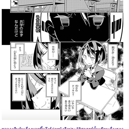
พอลองสืบค้นเรื่องมากขึ้นจึงรู้ว่าหนังสือประวัติศาสตร์นั้นเขียนเรื่องราว