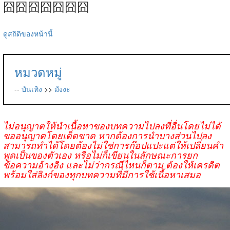
囧囧囧囧囧囧囧
ดูสถิติของหน้านี้
หมวดหมู่
--
บันเทิง
>>
มังงะ
ไม่อนุญาตให้นำเนื้อหาของบทความไปลงที่อื่นโดยไม่ได้
ขออนุญาตโดยเด็ดขาด หากต้องการนำบางส่วนไปลง
สามารถทำได้โดยต้องไม่ใช่การก๊อปแปะแต่ให้เปลี่ยนคำ
พูดเป็นของตัวเอง หรือไม่ก็เขียนในลักษณะการยก
ข้อความอ้างอิง และไม่ว่ากรณีไหนก็ตาม ต้องให้เครดิต
พร้อมใส่ลิงก์ของทุกบทความที่มีการใช้เนื้อหาเสมอ