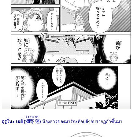
うるうの
めい
อุรูโนะ เมย์ (
潤野
蒾
)
น้องสาวของมาริกะที่อยู่ดีๆก็ปรากฏตัวขึ้นมา