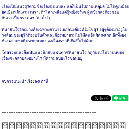
เรื่องเป็นแนวยุริตามชื่อเรื่องนั่นแหละ แต่ก็เป็นไปตามเหตุผล ไม่ได้ดูเหมือ
ยัดเยียดเกินงาม เพราะถ้าโลกเหลือแต่ผู้หญิงจริงๆ ผู้หญิงก็คงต้องชอบ
กันเองเป็นธรรมดา (ล่ะมั้ง?)
ที่น่าสนใจอีกอย่างคือเฉพาะตัวนางเอกคนเดียวที่ไม่ใช่ยุริ อยู่ๆต้องมาอยู่ใน
วงล้อมของยุริก็ต้องปรับตัวและต้องพยายามไม่ให้คนอื่นผิดสังเกต อีกทั้งยัง
ต้องพยายามสืบหาสาเหตุของเรื่องราวที่เกิดขึ้นไปด้วย
โดยรวมแล้วจึงเป็นแนวลึกลับแฟนตาซีที่น่าสนใจ ก็ดูกันต่อไปว่าปมของ
เรื่องจะคลายลงอย่างไร มีความลับอะไรซ่อนอยู่
จบการแนะนำเรื่องลงเท่านี้
-----------------------------------------
囧囧囧囧囧囧囧囧囧囧囧囧囧囧囧囧囧囧