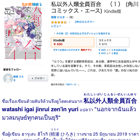
わたしいがいじんるいぜんいんゆり
私以外人類全員百合
ชื่อเรื่องเขียนด้วยคันจิล้วนจึงดูโดดเด่นมาก
watashi igai jinrui zen'in yuri
"นอกจากฉันแล้ว
แปลว่า
มวลมนุษย์ทุกคนเป็นยุริ"
はるせ
ชื่อผู้เขียน ฮารุเสะ ฮิโรกิ (
晴瀬
ひろき) วางขาย 25 มิถุนายน 2019 ราคา