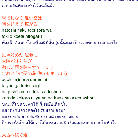
ความฝันที่แบกรับไว้จนล้นมือ
果てしなく 遠い空は
時を超えて 広がる
hateshi naku tooi sora wa
toki o koete hirogaru
ท้องฟ้าอันห่างไกลที่ไม่มีที่สิ้นสุดนั้นแผ่กว้างออกข้ามกาลเวลาไป
動き始めた 運命に
太陽が降り注ぎ
激しい雨を降らすでしょう
けれど心に夢の花 咲かせましょう
ugokihajimeta unmei ni
taiyou ga furisosogi
hageshii ame o furasu deshou
keredo kokoro ni yume no hana sakasemashou
ขณะที่โชคชะตาได้เริ่มขยับเดินขึ้น
แสงตะวันอาจส่องโปรยปรายลงมา
และก่อเกิดสายฝนซัดกระหน่ำลงอย่างแรง
ถึงกระนั้นก็ขอให้ดอกไม้แห่งความฝันยังคงเบ่งบานภายในหัวใจ
太古へ続く道