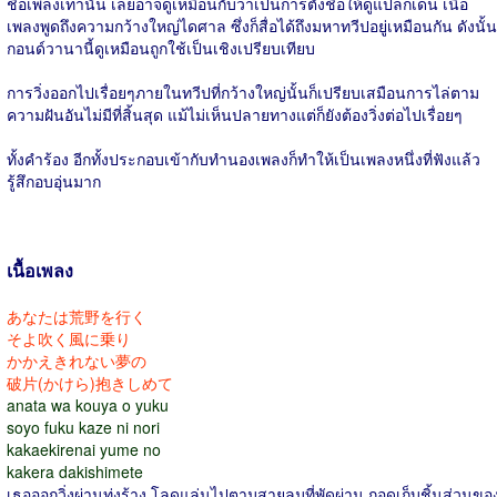
ชื่อเพลงเท่านั้น เลยอาจดูเหมือนกับว่าเป็นการตั้งชื่อให้ดูแปลกเด่น เนื้อ
เพลงพูดถึงความกว้างใหญ่ไดศาล ซึ่งก็สื่อได้ถึงมหาทวีปอยู่เหมือนกัน ดังนั้น
กอนด์วานานี้ดูเหมือนถูกใช้เป็นเชิงเปรียบเทียบ
การวิ่งออกไปเรื่อยๆภายในทวีปที่กว้างใหญ่นั้นก็เปรียบเสมือนการไล่ตาม
ความฝันอันไม่มีที่สิ้นสุด แม้ไม่เห็นปลายทางแต่ก็ยังต้องวิ่งต่อไปเรื่อยๆ
ทั้งคำร้อง อีกทั้งประกอบเข้ากับทำนองเพลงก็ทำให้เป็นเพลงหนึ่งที่ฟังแล้ว
รู้สึกอบอุ่นมาก
เนื้อเพลง
あなたは荒野を行く
そよ吹く風に乗り
かかえきれない夢の
破片(かけら)抱きしめて
anata wa kouya o yuku
soyo fuku kaze ni nori
kakaekirenai yume no
kakera dakishimete
เธอออกวิ่งผ่านทุ่งร้าง โลดแล่นไปตามสายลมที่พัดผ่าน กอดเก็บชิ้นส่วนขอ