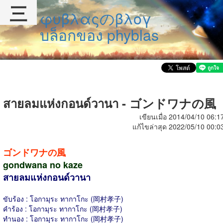
三
φυβλαςのβλογ
บล็อกของ phyblas
สายลมแห่งกอนด์วานา - ゴンドワナの風
เขียนเมื่อ 2014/04/10 06:1
แก้ไขล่าสุด 2022/05/10 00:0
ゴンドワナの風
gondwana no kaze
สายลมแห่งกอนด์วานา
ขับร้อง : โอกามุระ ทากาโกะ (岡村孝子)
คำร้อง : โอกามุระ ทากาโกะ (岡村孝子)
ทำนอง : โอกามุระ ทากาโกะ (岡村孝子)