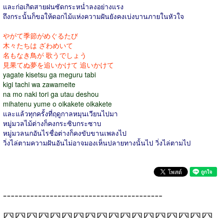
และก่อเกิดสายฝนซัดกระหน่ำลงอย่างแรง
ถึงกระนั้นก็ขอให้ดอกไม้แห่งความฝันยังคงเบ่งบานภายในหัวใจ
やがて季節がめぐるたび
木々たちは ざわめいて
名もなき鳥が 歌うでしょう
見果てぬ夢を追いかけて 追いかけて
yagate kisetsu ga meguru tabi
kigi tachi wa zawameite
na mo naki tori ga utau deshou
mihatenu yume o oikakete oikakete
และแล้วทุกครั้งที่ฤดูกาลหมุนเวียนไปมา
หมู่มวลไม้ต่างก็คงกระซิบกระซาบ
หมู่มวลนกอันไรชื่อต่างก็คงขับขานเพลงไป
วิ่งไล่ตามความฝันอันไม่อาจมองเห็นปลายทางนั้นไป วิ่งไล่ตามไป
-----------------------------------------
囧囧囧囧囧囧囧囧囧囧囧囧囧囧囧囧囧囧