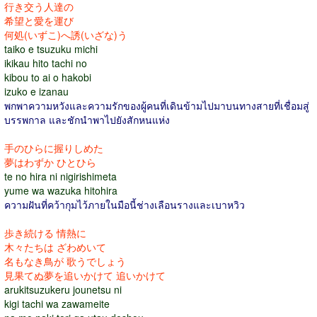
行き交う人達の
希望と愛を運び
何処(いずこ)へ誘(いざな)う
taiko e tsuzuku michi
ikikau hito tachi no
kibou to ai o hakobi
izuko e izanau
พกพาความหวังและความรักของผู้คนที่เดินข้ามไปมาบนทางสายที่เชื่อมสู่
บรรพกาล และชักนำพาไปยังสักหนแห่ง
手のひらに握りしめた
夢はわずか ひとひら
te no hira ni nigirishimeta
yume wa wazuka hitohira
ความฝันที่คว้ากุมไว้ภายในมือนี้ช่างเลือนรางและเบาหวิว
歩き続ける 情熱に
木々たちは ざわめいて
名もなき鳥が 歌うでしょう
見果てぬ夢を追いかけて 追いかけて
arukitsuzukeru jounetsu ni
kigi tachi wa zawameite