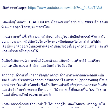
เปิดฟังจากในยูทูบ
https://www.youtube.com/watch?v=_0e5auTIVu8
เพลงนี้อยู่ในอัลบัม TEAR DROPS ซึ่งวางขายเมื่อ 25 มิ.ย. 2003 เป็นอัลบัม
ที่ ๑๓ ของคุณโอกามุระ ทากาโกะ
กอนด์วานาเป็นชื่อเรียกมหาทวีปขนาดใหญ่ในสมัยดึกดำบรรพ์ ซึ่งแยกตัว
ออกมาจากมหาทวีปพันเจียในยุคไครแอสซิกก่อนยุคไดโนเสาร์ ทวีปพัน
เจียนั้นแยกตัวออกเป็นสองส่วนคือทวีปลอเรเชียซึ่งอยู่ทางตอนเหนือ และทวี
ปกอนด์วานาซึ่งอยู่ทางใต้
ผืนดินที่เป็นกอนด์วานานั้นได้แยกตัวออกเป็นทวีปอเมริกาใต้ แอฟริกา
ออสเตรเลีย แอนตาร์กติกา และอินเดีย ในปัจจุบัน
คำว่ากอนด์วานานี้มาจากชื่อภูมิภาคกอนด์วานาทางภาคกลางตอนเหนือ
ของอินเดีย มีรากศัพท์จากภาษาสันสกฤต "โคนทวนา" (gondavana) ซึ่งมา
จากคำว่า "โคนที" (Gondi) ซึ่งเป็นชื่อชนเผ่าหนึ่งที่อยู่ตอนกลางของอินเดีย
และคำว่า "วนา"( wana) ที่แปลว่าป่าไม้ (บางครั้งก็แผลงเป็น "พนา") รวม
กันแล้วก็หมายถึงป่าของพวกโคนที
น่าสังเกตว่าชื่อกอนด์วานานั้นไม่ได้ปรากฏในเพลงโดยตรง ปรากฏแค่ใน