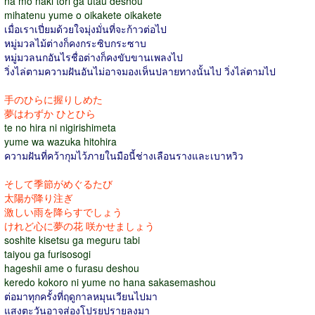
na mo naki tori ga utau deshou
mihatenu yume o oikakete oikakete
เมื่อเราเปี่ยมด้วยใจมุ่งมั่นที่จะก้าวต่อไป
หมู่มวลไม้ต่างก็คงกระซิบกระซาบ
หมู่มวลนกอันไรชื่อต่างก็คงขับขานเพลงไป
วิ่งไล่ตามความฝันอันไม่อาจมองเห็นปลายทางนั้นไป วิ่งไล่ตามไป
手のひらに握りしめた
夢はわずか ひとひら
te no hira ni nigirishimeta
yume wa wazuka hitohira
ความฝันที่คว้ากุมไว้ภายในมือนี้ช่างเลือนรางและเบาหวิว
そして季節がめぐるたび
太陽が降り注ぎ
激しい雨を降らすでしょう
けれど心に夢の花 咲かせましょう
soshite kisetsu ga meguru tabi
taiyou ga furisosogi
hageshii ame o furasu deshou
keredo kokoro ni yume no hana sakasemashou
ต่อมาทุกครั้งที่ฤดูกาลหมุนเวียนไปมา
แสงตะวันอาจส่องโปรยปรายลงมา