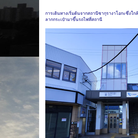
การเดินทางเริ่มต้นจากสถานีซากุรางาโอกะซึ่งใกล้ห
ลากกระเป๋ามาขึ้นรถไฟที่สถานี