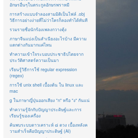
อักษรอื่นๆในตระกูลอักษรพราหมี
การสร้างแบบจำลองสามมิติเป็นไฟล์ .obj
วิธีการอย่างง่ายที่ไม่ว่าใครก็ลองทำได้ทันที
รวมรายชื่อนักร้องเพลงกวางตุ้ง
ภาษาจีนแบ่งเป็นสำเนียงอะไรบ้าง มีความ
แตกต่างกันมากแค่ไหน
ทำความเข้าใจระบอบประชาธิปไตยจาก
ประวัติศาสตร์ความเป็นมา
เรียนรู้วิธีการใช้ regular expression
(regex)
การใช้ unix shell เบื้องต้น ใน linux และ
mac
g ในภาษาญี่ปุ่นออกเสียง "ก" หรือ "ง" กันแน่
ทำความรู้จักกับปัญญาประดิษฐ์และการ
เรียนรู้ของเครื่อง
ค้นพบระบบดาวเคราะห์ ๘ ดวง เบื้องหลังค
วามสำเร็จคือปัญญาประดิษฐ์ (AI)