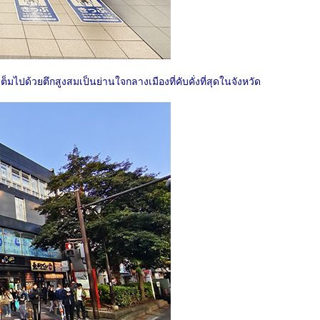
มไปด้วยตึกสูงสมเป็นย่านใจกลางเมืองที่คับคั่งที่สุดในจังหวัด