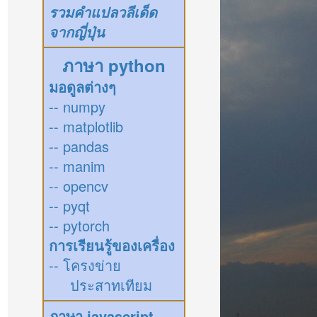
รวมคำแปลวลีเด็ด
จากญี่ปุ่น
ภาษา python
มอดูลต่างๆ
-- numpy
-- matplotlib
-- pandas
-- manim
-- opencv
-- pyqt
-- pytorch
การเรียนรู้ของเครื่อง
-- โครงข่าย
ประสาทเทียม
ภาษา javascript