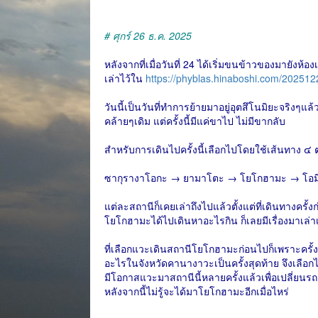
# ศุกร์ 26 ธ.ค. 2025
หลังจากที่เมื่อวันที่ 24 ได้เริ่มขนข้าวของมายังห้องเ
เล่าไว้ใน
https://phyblas.hinaboshi.com/202512
วันนี้เป็นวันที่ทำการย้ายมาอยู่อุตสึโนมิยะจริงๆแล้ว 
คล้ายๆเดิม แต่ครั้งนี้มีแค่ขาไป ไม่มีขากลับ
สำหรับการเดินไปครั้งนี้เลือกไปโดยใช้เส้นทาง ๔ ต่
ซากุรางาโอกะ → ยามาโตะ → โยโกฮามะ → โอมิย
แต่ละสถานีก็เคยเล่าถึงไปแล้วตั้งแต่ที่เดินทางครั้ง
โยโกฮามะได้ไปเดินหาอะไรกิน ก็เลยมีเรื่องมาเล่า
ที่เลือกแวะเดินสถานีโยโกฮามะก่อนไปก็เพราะครั้งนี้
อะไรในจังหวัดคานางาวะเป็นครั้งสุดท้าย จึงเลือกไ
มีโอกาสแวะมาสถานีนี้หลายครั้งแล้วเพื่อเปลี่ยนรถ แ
หลังจากนี้ไม่รู้จะได้มาโยโกฮามะอีกเมื่อไหร่