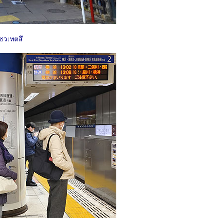
ซวเทตสึ