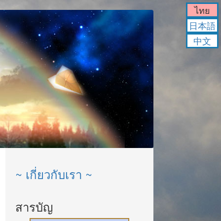
ไทย
日本語
中文
~ เกี่ยวกับเรา ~
สารบัญ