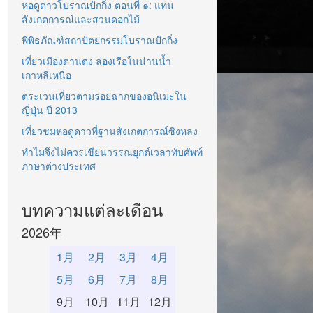
หอดูดาวโบราณปักกิ่ง ตอนที่ ๑: แท่น
สังเกตการณ์และสวนดอกไม้
พิพิธภัณฑ์สถาปัตยกรรมโบราณปักกิ่ง
เที่ยวเมืองตานตง ล่องเรือในน่านน้ำ
เกาหลีเหนือ
ตระเวนเที่ยวตามรอยฉากของอนิเมะใน
ญี่ปุ่น ปี 2013
เที่ยวชมหอดูดาวที่ฐานสังเกตการณ์ซิงหลง
ทำไมจึงไม่ควรเขียนวรรณยุกต์เวลาทับศัพท์
ภาษาต่างประเทศ
บทความแต่ละเดือน
2026年
1月
2月
3月
4月
5月
6月
7月
8月
9月
10月
11月
12月