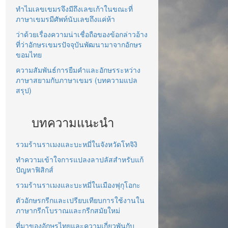
ทำไมเลขเขมรจึงมีถึงเลขเก้าในขณะที่
ภาษาเขมรมีศัพท์นับเลขถึงแค่ห้า
ว่าด้วยเรื่องความน่าเชื่อถือของข้อกล่าวอ้าง
ที่ว่าอักษรเขมรปัจจุบันพัฒนามาจากอักษร
ขอมไทย
ความสัมพันธ์การยืมคำและอักษรระหว่าง
ภาษาสยามกับภาษาเขมร (บทความแปล
สรุป)
บทความแนะนำ
รวมร้านราเมงและบะหมี่ในจังหวัดโทจิงิ
ทำความเข้าใจการแปลงลาปลัสสำหรับแก้
ปัญหาฟิสิกส์
รวมร้านราเมงและบะหมี่ในเมืองฟุกุโอกะ
ตัวอักษรกรีกและเปรียบเทียบการใช้งานใน
ภาษากรีกโบราณและกรีกสมัยใหม่
ที่มาของอักษรไทยและความเกี่ยวพันกับ