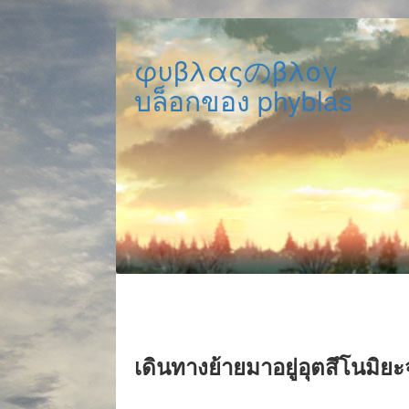
φυβλαςのβλογ
บล็อกของ phyblas
เดินทางย้ายมาอยู่อุตสึโนมิยะจั