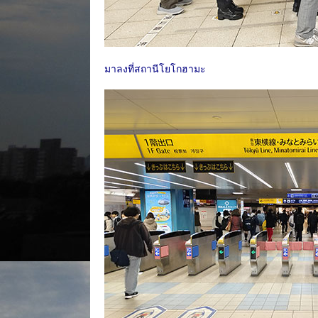
มาลงที่สถานีโยโกฮามะ