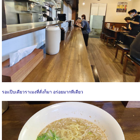
รอแป๊บเดียวราเมงที่สั่งก็มา อร่อยมากทีเดียว