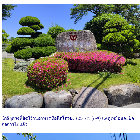
ใกล้ๆตรงนี้ยังมีร้านอาหารชื่อ
นิกโกวยะ
(にっこうや) แต่ดูเหมือนจะปิด
กิจการไปแล้ว