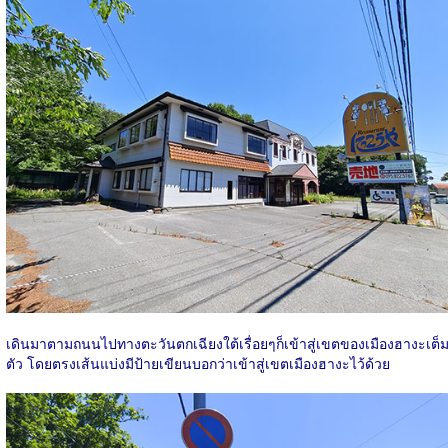
เดินมาตามถนนไปทางตะวันตกเฉียงใต้เรื่อยๆก็เข้าสู่เขตของเมืองฮางะเต็
ตัว โดยตรงเส้นแบ่งมีป้ายเขียนบอกว่าเข้าสู่เขตเมืองฮางะไว้ด้วย