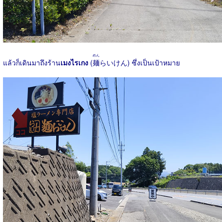
めん
แล้วก็เดินมาถึงร้าน
เมงไรเกง
(
麺
らいけん) ซึ่งเป็นเป้าหมาย