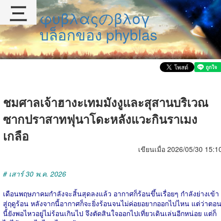
三
φυβλαςのβλογ
บล็อกของ phyblas
ชมศาลเจ้าฮางะเทมมังงูและสุสานบริเวณ
ซากปราสาทฟุนาโดะหลังแวะกินราเมง
เกลือ
เขียนเมื่อ 2026/05/30 15:1
# เสาร์ 30 พ.ค. 2026
เดือนพฤษภาคมกำลังจะสิ้นสุดลงแล้ว อากาศก็ร้อนขึ้นเรื่อยๆ กำลังย่างเข้า
สู่ฤดูร้อน หลังจากนี้อากาศก็จะยิ่งร้อนจนไม่ค่อยอยากออกไปไหน แต่ว่าตอ
นี้ยังพอไหวอยู่ไม่ร้อนเกินไป จึงตัดสินใจออกไปเที่ยวเดินเล่นอีกหน่อย แต่ก็