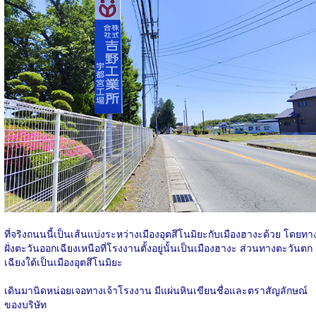
ที่จริงถนนนี้เป็นเส้นแบ่งระหว่างเมืองอุตสึโนมิยะกับเมืองฮางะด้วย โดยทา
ฝั่งตะวันออกเฉียงเหนือที่โรงงานตั้งอยู่นั้นเป็นเมืองฮางะ ส่วนทางตะวันตก
เฉียงใต้เป็นเมืองอุตสึโนมิยะ
เดินมานิดหน่อยเจอทางเจ้าโรงงาน มีแผ่นหินเขียนชื่อและตราสัญลักษณ์
ของบริษัท