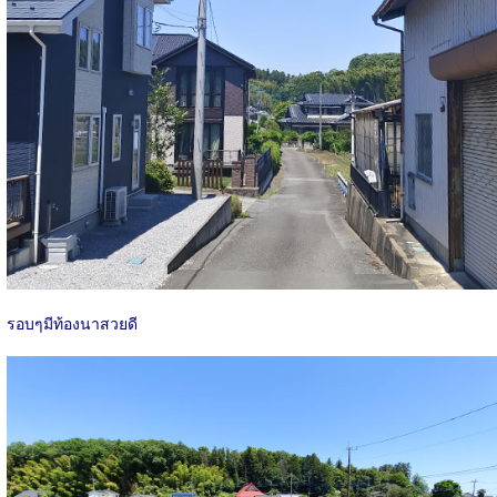
รอบๆมีท้องนาสวยดี