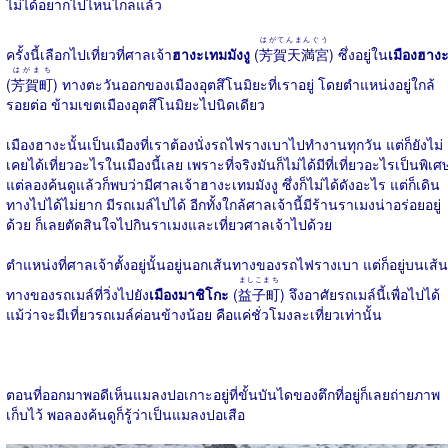
ไม่ได้อยากไปไหนไกลแล้ว
はがてんまんぐう
ครั้งนี้เลือกไปเที่ยวที่ศาลเจ้า
ฮางะเทมมังงู
(
芳賀天満宮
) ซึ่งอยู่ใน
เมืองฮาง
はがまち
(
芳賀町
) ทางตะวันออกของเมืองอุตสึโนมิยะที่เราอยู่ โดยตำแหน่งอยู่ใกล้
รอยต่อ ข้ามเขตเมืองอุตสึโนมิยะไปนิดเดียว
เมืองฮางะนั้นเป็นเมืองที่เราต้องนั่งรถไฟรางเบาไปทำงานทุกวัน แต่ก็ยังไม่
เคยได้เที่ยวอะไรในเมืองนี้เลย เพราะที่จริงมันก็ไม่ได้มีที่เที่ยวอะไรเป็นพิเศ
แต่ลองค้นดูแล้วก็พบว่ามีศาลเจ้าฮางะเทมมังงู ซึ่งก็ไม่ได้ดังอะไร แต่ก็เดิน
ทางไปได้ไม่ยาก มีรถเมล์ไปได้ อีกทั้งใกล้ศาลเจ้านี้มีร้านราเมงน่าอร่อยอยู่
ด้วย ก็เลยตัดสินใจไปกินราเมงและเที่ยวศาลเจ้าไปด้วย
ตำแหน่งที่ศาลเจ้าตั้งอยู่นั้นอยู่นอกเส้นทางของรถไฟรางเบา แต่ก็อยู่บนเส้น
ましこまち
ทางของรถเมล์ที่วิ่งไปยัง
เมืองมาชิโกะ
(
益子町
) จึงอาศัยรถเมล์นี้เพื่อไปได้
แม้ว่าจะมีเที่ยวรถเมล์ค่อนข้างน้อย คือแค่ชั่วโมงละเที่ยวเท่านั้น
ตอนที่ออกมาพอดีเห็นแมลงปอเกาะอยู่ที่ขั้นบันไดของตึกที่อยู่ก็เลยถ่ายภาพ
เก็บไว้ พอลองค้นดูก็รู้ว่าเป็นแมลงปอเสือ