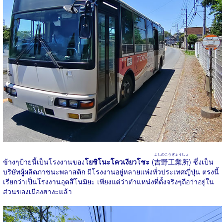
よしのこうぎょうしょ
ข้างๆป้ายนี้เป็นโรงงานของ
โยชิโนะโควเงียวโชะ
(
吉野工業所
) ซึ่งเป็น
บริษัทผู้ผลิตภาชนะพลาสติก มีโรงงานอยู่หลายแห่งทั่วประเทศญี่ปุ่น ตรงนี้
เรียกว่าเป็นโรงงานอุตสึโนมิยะ เพียงแต่ว่าตำแหน่งที่ตั้งจริงๆถือว่าอยู่ใน
ส่วนของเมืองฮางะแล้ว