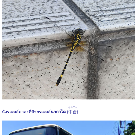
なかだい
นั่งรถเมล์มาลงที่ป้ายรถเมล์
นากาได
(
中台
)