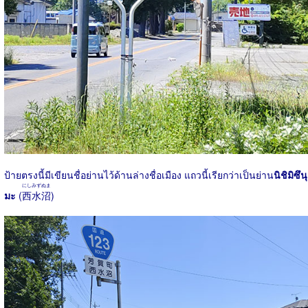
ป้ายตรงนี้มีเขียนชื่อย่านไว้ด้านล่างชื่อเมือง แถวนี้เรียกว่าเป็นย่าน
นิชิมิซึนุ
にしみずぬま
มะ
(
西水沼
)