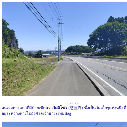
じしょうじ
จนเจอทางแยกที่มีป้ายเขียนว่า
วัดจิโชว
(
慈照寺
) ซึ่งเป็นวัดเล็กๆแห่งหนึ่งที่
อยู่ระหว่างทางไปยังศาลเจ้าฮางะเทมมังงู