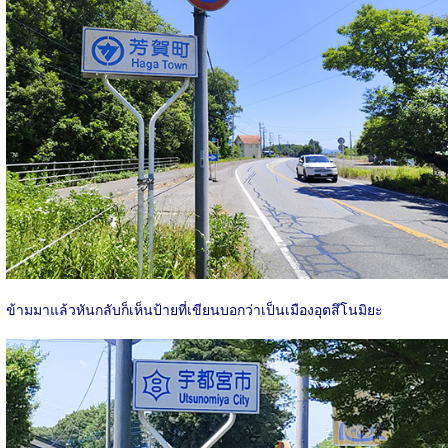
ข้ามมาแล้วหันกลับก็เห็นป้ายที่เขียนบอกว่าเป็นเมืองอุตสึโนมิยะ