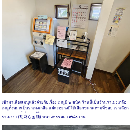
เข้ามาเลือกเมนูแล้วจ่ายกับเรื่อง เมนูมี ๖ ชนิด ร้านนี้เป็นร้านราเมงเกลือ
เมนูทั้งหมดเป็นราเมงเกลือ แต่ละอย่างมีให้เลือกขนาดตามที่ชอบ เราเลือก
ごま
めん
ราเมงงา (
胡麻
らぁ
麺
) ขนาดธรรมดา ๙๘๐ เยน